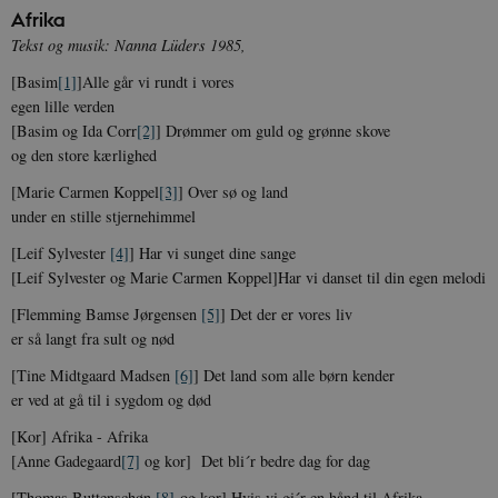
Afrika
Tekst og musik: Nanna Lüders 1985,
[Basim
[1]
]Alle går vi rundt i vores
egen lille verden
[Basim og Ida Corr
[2]
] Drømmer om guld og grønne skove
og den store kærlighed
[Marie Carmen Koppel
[3]
] Over sø og land
under en stille stjernehimmel
[Leif Sylvester
[4]
] Har vi sunget dine sange
[Leif Sylvester og Marie Carmen Koppel]Har vi danset til din egen melodi
[Flemming Bamse Jørgensen
[5]
] Det der er vores liv
er så langt fra sult og nød
[Tine Midtgaard Madsen
[6]
] Det land som alle børn kender
er ved at gå til i sygdom og død
[Kor] Afrika - Afrika
[Anne Gadegaard
[7]
og kor] Det bli´r bedre dag for dag
[Thomas Buttenschøn
[8]
og kor] Hvis vi gi´r en hånd til Afrika