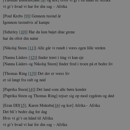
vi gi´r hvad vi har for din sag – Afrika
[Poul Krebs
[9]
] Gennem tusind år
Igennem tusindvis af kampe
[Szhirley
[10]
] Har du kun bøjet dine grene
har du ofret din natur
[Nikolaj Steen
[11]
] Alle går vi rundt i vores egen lille verden
[Nanna Lüders
[12]
] finder trøst i ting vi kan eje
[Nanna Lüders og Nikolaj Steen] finder fred i troen på et bedre liv
[Thomas Ring
[13]
] Det der er vores liv
er så langt fra sult og nød
[Paprika Steen
[14]
] Det land som alle børn kender
[Paprika Steen og Thomas Ring] rejser sig op mod sygdom og død
[Eran DD
[15]
, Karen Mukuba
[16]
og kor] Afrika - Afrika
Det bli´r bedre dag for dag
Hvis vi gi´r en hånd til Afrika
vi gi´r hvad vi har for din sag – Afrika