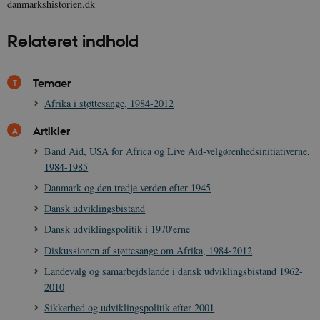
danmarkshistorien.dk
Relateret indhold
CookieScriptConsent
1 år
CookieScript
danmarkshistorien.dk
Temaer
Afrika i støttesange, 1984-2012
Artikler
Band Aid, USA for Africa og Live Aid-velgørenhedsinitiativerne,
1984-1985
XSRF-TOKEN
danmarkshistoriendk.h5p.com
1 dag
Danmark og den tredje verden efter 1945
Dansk udviklingsbistand
Dansk udviklingspolitik i 1970'erne
Diskussionen af støttesange om Afrika, 1984-2012
Landevalg og samarbejdslande i dansk udviklingsbistand 1962-
__cf_bm
30
Cloudflare Inc.
minutte
.vimeo.com
2010
Sikkerhed og udviklingspolitik efter 2001