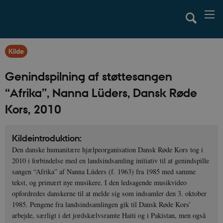
Kilde
Genindspilning af støttesangen
“Afrika”, Nanna Lüders, Dansk Røde
Kors, 2010
Kildeintroduktion:
Den danske humanitære hjælpeorganisation Dansk Røde Kors tog i
2010 i forbindelse med en landsindsamling initiativ til at genindspille
sangen “Afrika” af Nanna Lüders (f. 1963) fra 1985 med samme
tekst, og primært nye musikere. I den ledsagende musikvideo
opfordredes danskerne til at melde sig som indsamler den 3. oktober
1985. Pengene fra landsindsamlingen gik til Dansk Røde Kors’
arbejde, særligt i det jordskælvsramte Haiti og i Pakistan, men også