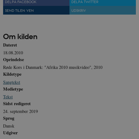
DEL PÅ FACEBOOK
DEL PÅ TWITTER
SEND TIL EN VEN
UDSKRIV
Om kilden
sp_t
1 år
Spotify Inc.
Dateret
.spotify.com
18.08.2010
Oprindelse
Røde Kors i Danmark: "Afrika 2010 musikvideo", 2010
Kildetype
sp_landing
1 dag
Sangtekst
Spotify Inc.
.spotify.com
Medietype
Tekst
Sidst redigeret
24. september 2019
Sprog
JSESSIONID
Session
Oracle Corporation
.nr-data.net
Dansk
Udgiver