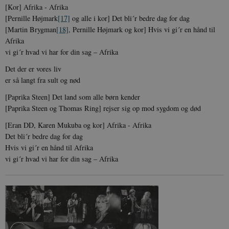
[Kor] Afrika - Afrika
[Pernille Højmark
[17]
og alle i kor] Det bli´r bedre dag for dag
[Martin Brygman
[18]
, Pernille Højmark og kor] Hvis vi gi´r en hånd til
Afrika
vi gi´r hvad vi har for din sag – Afrika
Det der er vores liv
er så langt fra sult og nød
[Paprika Steen] Det land som alle børn kender
[Paprika Steen og Thomas Ring] rejser sig op mod sygdom og død
[Eran DD, Karen Mukuba og kor] Afrika - Afrika
Det bli´r bedre dag for dag
Hvis vi gi´r en hånd til Afrika
vi gi´r hvad vi har for din sag – Afrika