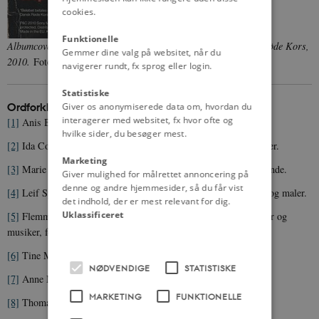
cookies.
Funktionelle
Albumcover til genindspilningen af sangen "Afrika" for Dansk Røde Kors,
Gemmer dine valg på websitet, når du
2010.
Foto: discogs.com
navigerer rundt, fx sprog eller login.
Statistiske
Ordforklaringer m.m.
Giver os anonymiserede data om, hvordan du
interagerer med websitet, fx hvor ofte og
[1]
Anis Basim Moujahid (f.1992): dansk sanger og sangskriver.
hvilke sider, du besøger mest.
[2]
Ida Corr (f.1977): dansk/gambiansk sangerinde og sangskriver.
Marketing
[3]
Marie Carmen Koppel (f.1971): dansk soul og gospelsangerinde.
Giver mulighed for målrettet annoncering på
denne og andre hjemmesider, så du får vist
[4]
Leif Sylvester Petersen (f.1940): dansk musiker, skuespiller og maler.
det indhold, der er mest relevant for dig.
Uklassificeret
[5]
Flemming Bamse Duun Jørgensen (1947-2011): dansk sanger og
musiker, forsanger i bandet Bamses Venner.
[6]
Tine Midtgaard Madsen (f.1944): dansk sangerinde.
NØDVENDIGE
STATISTISKE
[7]
Anne Mondrup Gadegaard (f.1991): dansk sangerinde.
MARKETING
FUNKTIONELLE
[8]
Thomas Buttenschøn (f.1985): dansk sanger og sangskriver.