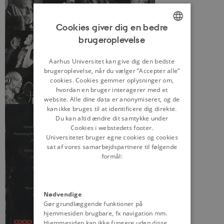
Cookies giver dig en bedre
brugeroplevelse
ENGLISH
DANISH
Aarhus Universitet kan give dig den bedste
brugeroplevelse, når du vælger ”Accepter alle”
cookies. Cookies gemmer oplysninger om,
hvordan en bruger interagerer med et
website. Alle dine data er anonymiseret, og de
kan ikke bruges til at identificere dig direkte.
Du kan altid ændre dit samtykke under
Cookies i webstedets footer.
Universitetet bruger egne cookies og cookies
sat af vores samarbejdspartnere til følgende
formål:
Nødvendige
Gør grundlæggende funktioner på
hjemmesiden brugbare, fx navigation mm.
Hjemmesiden kan ikke fungere uden disse