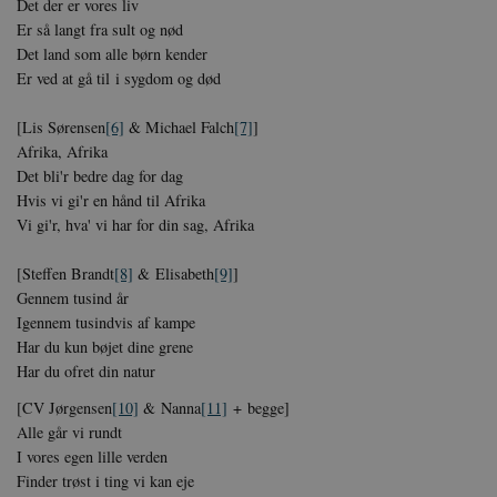
Det der er vores liv
Er så langt fra sult og nød
Det land som alle børn kender
Er ved at gå til i sygdom og død
[Lis Sørensen
[6]
& Michael Falch
[7]
]
Afrika, Afrika
Det bli'r bedre dag for dag
Hvis vi gi'r en hånd til Afrika
Vi gi'r, hva' vi har for din sag, Afrika
[Steffen Brandt
[8]
& Elisabeth
[9]
]
Gennem tusind år
Igennem tusindvis af kampe
Har du kun bøjet dine grene
Har du ofret din natur
[CV Jørgensen
[10]
& Nanna
[11]
+ begge]
Alle går vi rundt
I vores egen lille verden
Finder trøst i ting vi kan eje