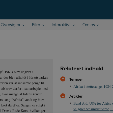
Oversigter
Film
Interaktivt
Om os
Relateret indhold
f. 1963) blev udgivet i
a, der blev afholdt i Idrætsparken
Temaer
rten var at indsamle penge til
Afrika i støttesange, 1984
 udskrev derfor i samarbejde med
 hvor mange af tidens kendte
Artikler
ers sang “Afrika” vandt og blev
Band Aid, USA for Africa 
 kort derefter. Sangen er solgt i
velgørenhedsinitiativerne,
il Dansk Røde Kors, hvilket gør