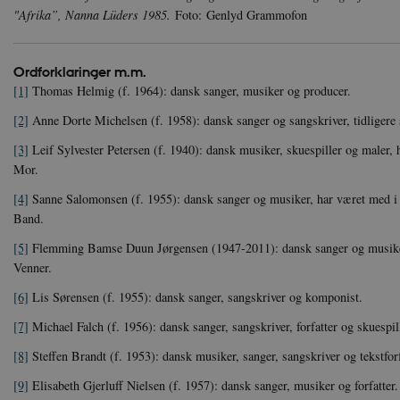
Navn
Navn
Ud
"Afrika”, Nanna Lüders 1985.
Foto:
Genlyd Grammofon
Navn
D
cf_clearance
_cfuvid
Navn
Udbyde
VISITOR_INFO1_LIVE
Go
VISITOR_PRIVACY_METAD
.y
nmstat
Siteim
Ordforklaringer m.m.
.danmar
[1]
Thomas Helmig (f. 1964): dansk sanger, musiker og producer.
NID
Go
.g
CloudFront-
.h5p.c
[2]
Anne Dorte Michelsen (f. 1958): dansk sanger og sangskriver, tidligere
Key-Pair-Id
[3]
Leif Sylvester Petersen (f. 1940): dansk musiker, skuespiller og maler
YSC
Go
_gid
Google
.y
.danmar
Mor.
[4]
Sanne Salomonsen (f. 1955): dansk sanger og musiker, har været med i
h5pcomsession
danmark
Band.
CloudFront-
.h5p.c
[5]
Flemming Bamse Duun Jørgensen (1947-2011): dansk sanger og musiker
Signature
Venner.
vuid
Vimeo.
.vimeo
[6]
Lis Sørensen (f. 1955): dansk sanger, sangskriver og komponist.
CloudFront-
.h5p.c
[7]
Michael Falch (f. 1956): dansk sanger, sangskriver, forfatter og skuespil
Region
[8]
Steffen Brandt (f. 1953): dansk musiker, sanger, sangskriver og tekstfor
CloudFront-
.h5p.c
Policy
[9]
Elisabeth Gjerluff Nielsen (f. 1957): dansk sanger, musiker og forfatter.
_ga_7J1SYH77RJ
.danmar