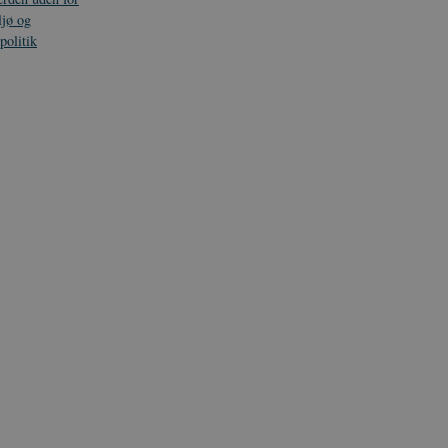
jø og
politik