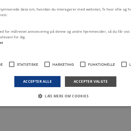
nymiserede data om, hvordan du interagerer med websitet, fx hvor ofte og hvi
mest.
ed for målrettet annoncering på denne og andre hjemmesider, så du får vist 
elevant for dig.
et
r
[25]
+ Sanne Salomonsen &
GE
STATISTISKE
MARKETING
FUNKTIONELLE
ACCEPTER ALLE
ACCEPTER VALGTE
LÆS MERE OM COOKIES
Nødvendige
Statistiske
Marketing
Funktionelle
Uklassificerede
 med at gøre hjemmesiden brugbar ved at aktivere nogle grundlæggende funktioner 