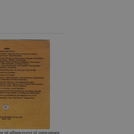
rer uden disse cookies.
dbyder / Domæne
Udløb
Beskrivelse
Session
Denne cookie sættes af vores CMS-udbyder, 
PO3 Association
identificere en backend-session, når en bac
anmarkshistorien.dk
TYPO3 eller Frontend.
1 år
Krævet for at sikre funktionaliteten af det i
otify Inc.
Dette resulterer ikke i funktionalitet på tvæ
potify.com
1 dag
Krævet for at sikre funktionaliteten af det i
otify Inc.
Dette resulterer ikke i funktionalitet på tvæ
potify.com
Session
Generel formål platform session cookie, bru
acle Corporation
JSP. Bruges normalt til at opretholde en a
r-data.net
serveren.
1 år
Denne cookie bruges af Cookie-Script.com-tj
okieScript
præferencer om samtykke til besøgende. De
nmarkshistorien.dk
Cookie-Script.com cookiebanner fungerer ko
nmarkshistoriendk.h5p.com
1 dag
Denne cookie er skrevet for at hjælpe med 
forhindre forfalskningsangreb på tværs af 
30
Denne cookie bruges til at skelne mellem m
oudflare Inc.
minutter
gavnligt for hjemmesiden for at lave gyldig
imeo.com
deres hjemmeside.
n på albumcoveret til støttesangen