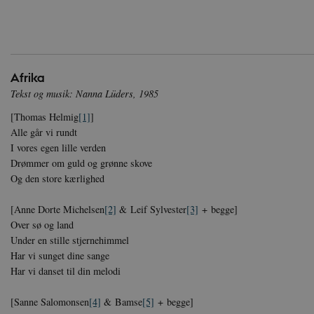
Afrika
Tekst og musik: Nanna Lüders, 1985
[Thomas Helmig
[1]
]
Alle går vi rundt
I vores egen lille verden
Drømmer om guld og grønne skove
Og den store kærlighed
[Anne Dorte Michelsen
[2]
& Leif Sylvester
[3]
+ begge]
Over sø og land
Under en stille stjernehimmel
Har vi sunget dine sange
Har vi danset til din melodi
[Sanne Salomonsen
[4]
& Bamse
[5]
+ begge]