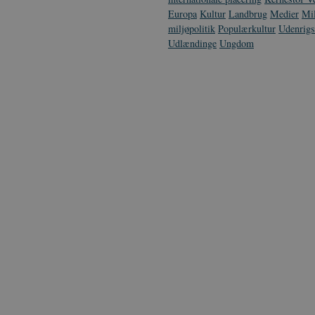
Europa
Kultur
Landbrug
Medier
Mil
miljøpolitik
Populærkultur
Udenrigs
Udlændinge
Ungdom