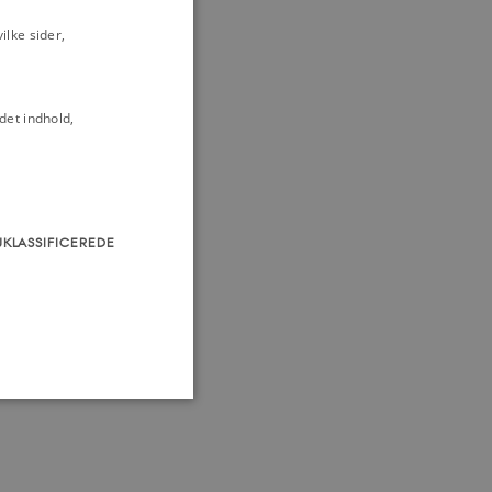
lke sider,
det indhold,
UKLASSIFICEREDE
som navigation mm.