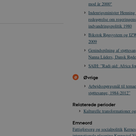
mod år 2000"
Indenrigsminister Henning
redegørelse om regeringen
indvandringspolitik 1980
Bikstok Røgsystem og IZWI
2009
Genindspilning af støttesan
Nanna Lüders, Dansk Røde
SAIH: ”Radi-aid: Africa f
Øvrige
Arbejdsspørgsmål til temae
støttesange, 1984-2012”
Relaterede perioder
Kulturelle transformationer o
Emneord
Fattigforsorg og socialpolitik
Kernes
internationale placering
Kernestof V