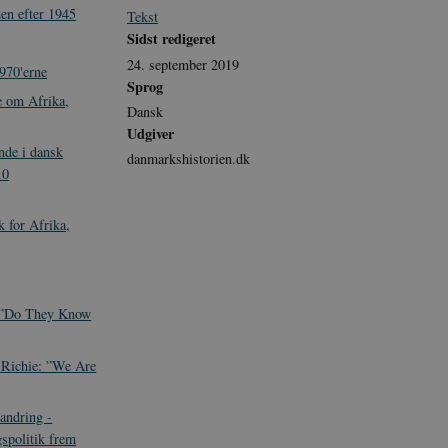
en efter 1945
Tekst
Sidst redigeret
24. september 2019
1970'erne
Sprog
e om Afrika,
Dansk
Udgiver
nde i dansk
danmarkshistorien.dk
10
 for Afrika,
:”Do They Know
 Richie: ”We Are
andring -
gspolitik frem