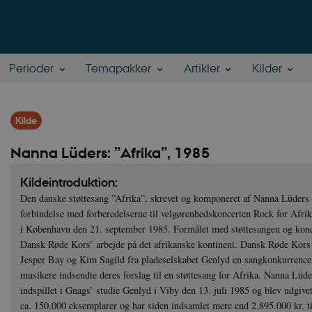
Perioder
Temapakker
Artikler
Kilder
Kilde
Nanna Lüders: ”Afrika”, 1985
Kildeintroduktion:
Den danske støttesang ”Afrika”, skrevet og komponeret af Nanna Lüders (
forbindelse med forberedelserne til velgørenhedskoncerten Rock for Afrik
i København den 21. september 1985. Formålet med støttesangen og konce
Dansk Røde Kors’ arbejde på det afrikanske kontinent. Dansk Røde Kors
Jesper Bay og Kim Sagild fra pladeselskabet Genlyd en sangkonkurrence,
musikere indsendte deres forslag til en støttesang for Afrika. Nanna Lüd
indspillet i Gnags’ studie Genlyd i Viby den 13. juli 1985 og blev udgivet
ca. 150.000 eksemplarer og har siden indsamlet mere end 2.895.000 kr. t