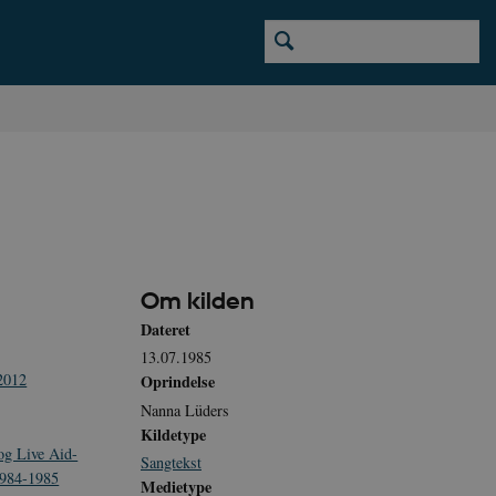
Om kilden
Dateret
13.07.1985
-2012
Oprindelse
Nanna Lüders
Kildetype
og Live Aid-
Sangtekst
 1984-1985
Medietype