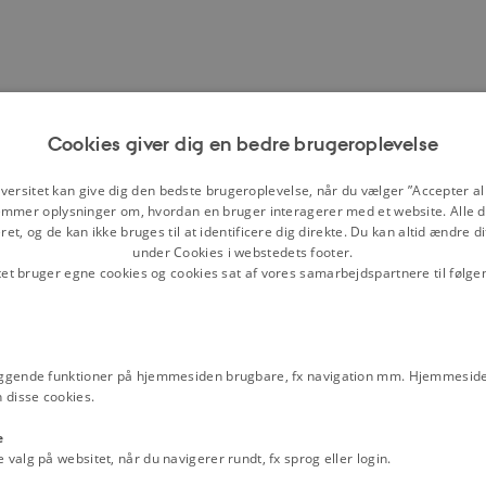
Cookies giver dig en bedre brugeroplevelse
versitet kan give dig den bedste brugeroplevelse, når du vælger ”Accepter all
man
[17]
]
mmer oplysninger om, hvordan en bruger interagerer med et website. Alle d
et, og de kan ikke bruges til at identificere dig direkte. Du kan altid ændre d
under Cookies i webstedets footer.
tet bruger egne cookies og cookies sat af vores samarbejdspartnere til følge
ggende funktioner på hjemmesiden brugbare, fx navigation mm. Hjemmeside
 disse cookies.
e
alg på websitet, når du navigerer rundt, fx sprog eller login.