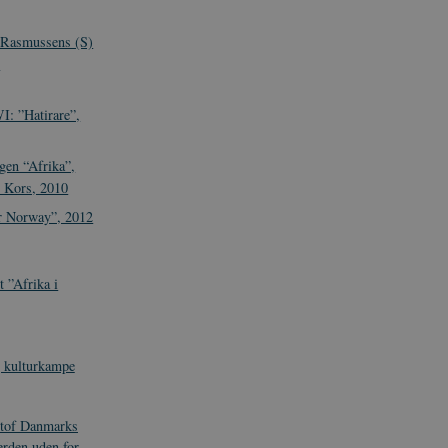
 Rasmussens (S)
s
: ”Hatirare”,
gen “Afrika”,
 Kors, 2010
or Norway”, 2012
t ”Afrika i
g kulturkampe
tof Danmarks
erden uden for