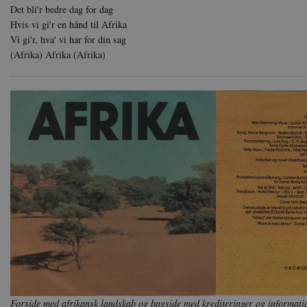
Hjemmesiden kan ikke funge
Det bli'r bedre dag for dag
Hvis vi gi'r en hånd til Afrika
Navn
U
Vi gi'r, hva' vi har for din sag
be_typo_user
TY
(Afrika) Afrika (Afrika)
.d
sp_t
Sp
.s
sp_landing
Sp
.s
JSESSIONID
Or
.n
CookieScriptConsent
Co
da
XSRF-TOKEN
da
__cf_bm
Cl
.v
Forside med afrikansk landskab og bagside med krediteringer og informatio