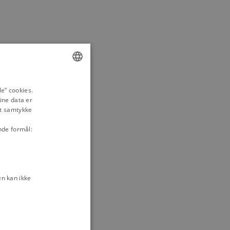
ENGLISH
e” cookies.
ine data er
DANISH
it samtykke
nde formål:
n kan ikke