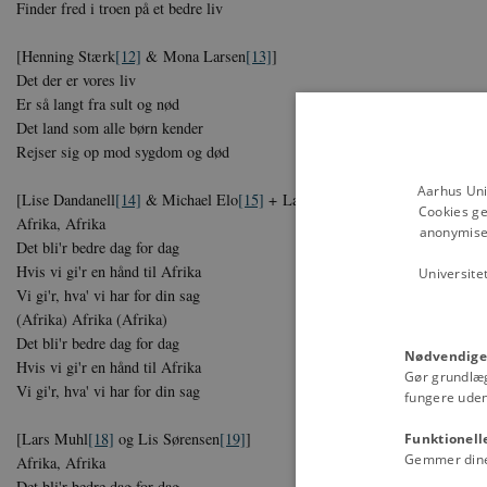
Finder fred i troen på et bedre liv
[Henning Stærk
[12]
& Mona Larsen
[13]
]
Det der er vores liv
Er så langt fra sult og nød
Det land som alle børn kender
Rejser sig op mod sygdom og død
Aarhus Uni
[Lise Dandanell
[14]
& Michael Elo
[15]
+ Lars H.U.G.
[16]
& Marie Berg
Cookies ge
Afrika, Afrika
anonymiser
Det bli'r bedre dag for dag
Hvis vi gi'r en hånd til Afrika
Universite
Vi gi'r, hva' vi har for din sag
(Afrika) Afrika (Afrika)
Det bli'r bedre dag for dag
Nødvendige
Hvis vi gi'r en hånd til Afrika
Gør grundlæ
Vi gi'r, hva' vi har for din sag
fungere uden
[Lars Muhl
[18]
og Lis Sørensen
[19]
]
Funktionell
Gemmer dine v
Afrika, Afrika
Det bli'r bedre dag for dag