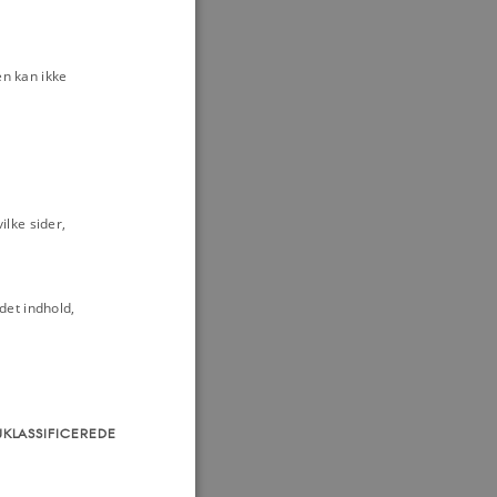
g i Vestblokken
n kan ikke
emokrati
inge og
ernationale
amp
Kernestof
lse
Miljø og
denrigspolitik
lke sider,
det indhold,
UKLASSIFICEREDE