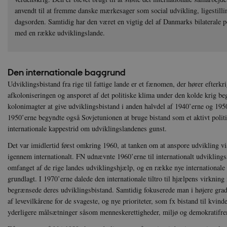
anvendt til at fremme danske mærkesager som social udvikling, ligestilli
dagsorden. Samtidig har den været en vigtig del af Danmarks bilaterale p
med en række udviklingslande.
Den internationale baggrund
Udviklingsbistand fra rige til fattige lande er et fænomen, der hører efterkri
afkoloniseringen og ansporet af det politiske klima under den kolde krig b
kolonimagter at give udviklingsbistand i anden halvdel af 1940’erne og 19
1950’erne begyndte også Sovjetunionen at bruge bistand som et aktivt politi
internationale kappestrid om udviklingslandenes gunst.
Det var imidlertid først omkring 1960, at tanken om at anspore udvikling v
igennem internationalt. FN udnævnte 1960’erne til internationalt udviklings
omfanget af de rige landes udviklingshjælp, og en række nye international
grundlagt. I 1970’erne dalede den internationale tiltro til hjælpens virkning
begrænsede deres udviklingsbistand. Samtidig fokuserede man i højere grad
af levevilkårene for de svageste, og nye prioriteter, som fx bistand til kvin
yderligere målsætninger såsom menneskerettigheder, miljø og demokratifre