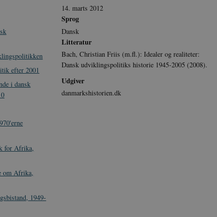
14. marts 2012
Sprog
Dansk
nsk
Litteratur
Bach, Christian Friis (m.fl.): Idealer og realiteter:
klingspolitikken
Dansk udviklingspolitiks historie 1945-2005 (2008).
tik efter 2001
Udgiver
nde i dansk
danmarkshistorien.dk
10
1970'erne
 for Afrika,
e om Afrika,
ngsbistand, 1949-