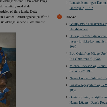
 udviklingsbistand. Den kolde krigs
Landsindsamlingen Danma
ldt, samtidig med at de
landshjælp, 1962
rdeles på flere lande. Dette
en i verden, terrorangrebet på World
Kilder
å udviklingslandene i ikke mindst
Gallup 1960: Danskernes s
ulandsbistand
Uddrag fra "Den økonomis
faser - Et ikke-kommunisti
1960
Bob Geldof og Midge Ure
It’s Christmas?”, 1984
Michael Jackson og Lionel
the World”, 1985
Nanna Lüders: ”Afrika”, 1
Bikstok Røgsystem og IZWI
2009
Genindspilning af støttesan
Nanna Lüders, Dansk Røde