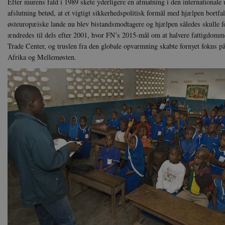
Efter murens fald i 1989 skete yderligere en afmatning i den internationale
afslutning betød, at et vigtigt sikkerhedspolitisk formål med hjælpen bortfa
østeuropæiske lande nu blev bistandsmodtagere og hjælpen således skulle fo
ændredes til dels efter 2001, hvor FN’s 2015-mål om at halvere fattigdomm
Trade Center, og truslen fra den globale opvarmning skabte fornyet fokus p
Afrika og Mellemøsten.