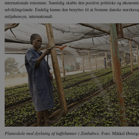
Signature
internationale renomme. Samtidig skabte den positive politiske og økonomis
udviklingslande. Endelig kunne den benyttes til at fremme danske mærkesag
vuid
Vimeo.
.vimeo
miljøhensyn, internationalt.
CloudFront-
.h5p.c
Region
CloudFront-
.h5p.c
Policy
_ga_7J1SYH77RJ
.danmar
_ga
Google
.danmar
CloudFront-
.h5p.c
Created-At
_gat_UA-
.danmar
8822943-1
Planteskole med dyrkning af kaffebønner i Zimbabwe.
Foto: Mikkel Østerg