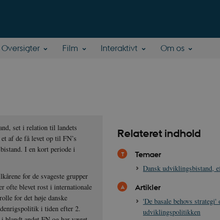
Oversigter
Film
Interaktivt
Om os
d, set i relation til landets
Relateret indhold
t af de få levet op til FN’s
istand. I en kort periode i
Temaer
Dansk udviklingsbistand, e
ilkårene for de svageste grupper
Artikler
r ofte blevet rost i internationale
rolle for det høje danske
'De basale behovs strategi'
nrigspolitik i tiden efter 2.
udviklingspolitikken
e i blandt andet FN og har været