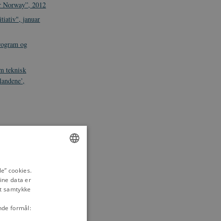
or Norway”, 2012
tiativ", januar
Program og
m teknisk
landene’,
fter 1949
ENGLISH
e” cookies.
ine data er
DANISH
it samtykke
t ”Afrika i
nde formål: