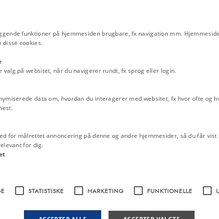
Danmark i Norden, i Europa o
 internationale organisationer –
en række forskellige
Emneord
ggende funktioner på hjemmesiden brugbare, fx navigation mm. Hjemmeside
 1980’erne koncentreret om særligt
De Danske Ministerier 1972-1993
D
 disse cookies.
Fattigforsorg og socialpolitik
Flygtn
indvandrere
Kernestof Danmarks int
e
iklingslande, og fra midten af
placering
Kernestof ideologiernes k
alg på websitet, når du navigerer rundt, fx sprog eller login.
de grad at målrette bistanden mod de
Murens fald
Kolonier
Kvindebevæge
rtsatte i 1980’erne, hvor nye
miljøpolitik
Peter Yding Brunbech
U
ret. Danmark begyndte i denne
nymiserede data om, hvordan du interagerer med websitet, fx hvor ofte og hvi
ringsprocesser i udviklingslandene,
mest.
iteter.
ed for målrettet annoncering på denne og andre hjemmesider, så du får vist 
elevant for dig.
et
GE
STATISTISKE
MARKETING
FUNKTIONELLE