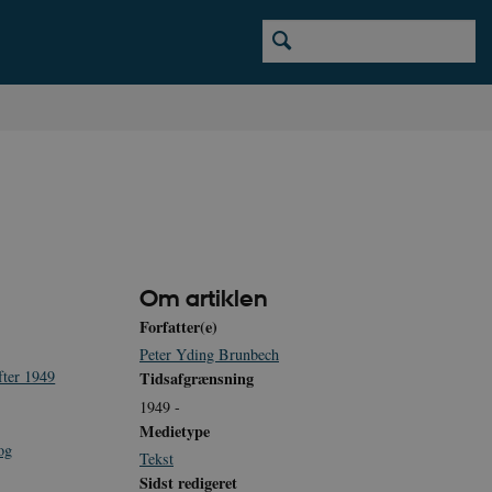
Om artiklen
Forfatter(e)
Peter Yding Brunbech
fter 1949
Tidsafgrænsning
1949 -
Medietype
 og
Tekst
Sidst redigeret