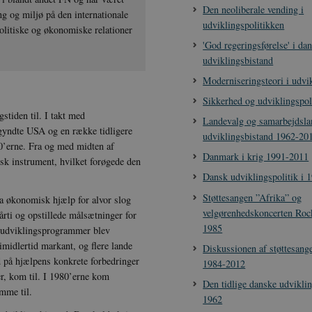
Den neoliberale vending i
ng og miljø på den internationale
udviklingspolitikken
olitiske og økonomiske relationer
'God regeringsførelse' i da
udviklingsbistand
Moderniseringsteori i udvi
Sikkerhed og udviklingspoli
gstiden til. I takt med
Landevalg og samarbejdsla
egyndte USA og en række tidligere
udviklingsbistand 1962-20
50’erne. Fra og med midten af
Danmark i krig 1991-2011
sk instrument, hvilket forøgede den
Dansk udviklingspolitik i 
Støttesangen ”Afrika” og
ia økonomisk hjælp for alvor slog
velgørenhedskoncerten Rock
årti og opstillede målsætninger for
1985
e udviklingsprogrammer blev
 imidlertid markant, og flere lande
Diskussionen af støttesang
 på hjælpens konkrete forbedringer
1984-2012
der, kom til. I 1980’erne kom
Den tidlige danske udvikli
mme til.
1962