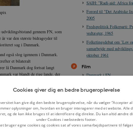
SAIH: ”Radi-aid: Africa f
Forord til "Det Arabiske Ini
anpix
2005
Fredspolitisk Folkeparti: 
e udviklingsbistand gennem FN, som
vedtægter, 1965
år var den største bidragsyder til
Folketingsdebat om ’Lov o
ioriteret sag i Danmark.
samarbejde med udviklings
tand også slog igennem i Danmark.
oktober 1961
efter et bilateralt
Film
rer lå Danmark dog fortsat langt
anmark var blandt de rige lande, der
Danmark i FN
res for forøgede bevillinger, først
Quiz
ner og de politiske midterpartier.
Cookies giver dig en bedre brugeroplevelse
rk nået op på et niveau, som lå
Dansk udviklingsbistand, e
versitet kan give dig den bedste brugeroplevelse, når du vælger ”Accepter all
Øvrige
mmer oplysninger om, hvordan en bruger interagerer med et website. Alle d
et, og de kan ikke bruges til at identificere dig direkte. Du kan altid ændre d
Arbejdsspørgsmål til temae
gt pejlemærke for den danske
under Cookies i webstedets footer.
støttesange, 1984-2012”
tet bruger egne cookies og cookies sat af vores samarbejdspartnere til følge
m af en lille eksklusiv klub af
Relaterede perioder
te levede op til målsætningen.