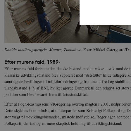
Nødvendige cookies hjælper
Danida-landbrugsprojekt, Mutare, Zimbabwe.
Foto: Mikkel Østergaard/D
Hjemmesiden kan ikke funge
Efter murens fald, 1989-
Navn
U
Efter murens fald fortsatte den danske bistand med at vokse – stik mod de i
be_typo_user
TY
.d
klassiske udviklingsbistand blev suppleret med ”øststøtte” til de tidligere
samt øgede bevillinger til miljøforbedringer og fremme af fred og stabilite
sp_t
Sp
ulandsbistand 1 % af BNI, hvilket gjorde Danmark til den relativt set størs
.s
position som blev bevaret frem til årtusindskiftet.
sp_landing
Sp
.s
Efter at Fogh-Rasmussens VK-regering overtog magten i 2001, nedprioriter
Dette skyldtes ikke mindst, at midterpartier som Kristeligt Folkeparti og De
JSESSIONID
Or
.n
stor vægt på udviklingsbistanden, mistede indflydelse. Regeringen hentede i 
Folkeparti, der indtog en mere skeptisk holdning til udviklingsbistand.
CookieScriptConsent
Co