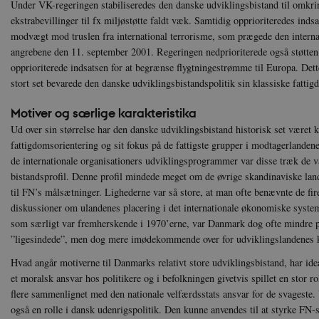
Under VK-regeringen stabiliseredes den danske udviklingsbistand til omkr
da
ekstrabevillinger til fx miljøstøtte faldt væk. Samtidig opprioriteredes in
XSRF-TOKEN
da
modvægt mod truslen fra international terrorisme, som prægede den internat
angrebene den 11. september 2001. Regeringen nedprioriterede også støtten t
__cf_bm
Cl
opprioriterede indsatsen for at begrænse flygtningestrømme til Europa. Det
.v
stort set bevarede den danske udviklingsbistandspolitik sin klassiske fattig
Motiver og særlige karakteristika
Navn
Navn
Ud
Ud over sin størrelse har den danske udviklingsbistand historisk set været k
Navn
D
fattigdomsorientering og sit fokus på de fattigste grupper i modtagerlanden
cf_clearance
_cfuvid
Navn
Udbyde
de internationale organisationers udviklingsprogrammer var disse træk de v
VISITOR_INFO1_LIVE
Go
VISITOR_PRIVACY_METAD
.y
nmstat
Siteim
bistandsprofil. Denne profil mindede meget om de øvrige skandinaviske la
.danmar
til FN’s målsætninger. Lighederne var så store, at man ofte benævnte de fire
NID
Go
diskussioner om ulandenes placering i det internationale økonomiske system
.g
CloudFront-
.h5p.c
Key-Pair-Id
som særligt var fremherskende i 1970’erne, var Danmark dog ofte mindre pos
”ligesindede”, men dog mere imødekommende over for udviklingslandenes kr
YSC
Go
_gid
Google
.y
.danmar
Hvad angår motiverne til Danmarks relativt store udviklingsbistand, har ide
et moralsk ansvar hos politikere og i befolkningen givetvis spillet en stor r
flere sammenlignet med den nationale velfærdsstats ansvar for de svageste.
h5pcomsession
danmark
også en rolle i dansk udenrigspolitik. Den kunne anvendes til at styrke FN-
CloudFront-
.h5p.c