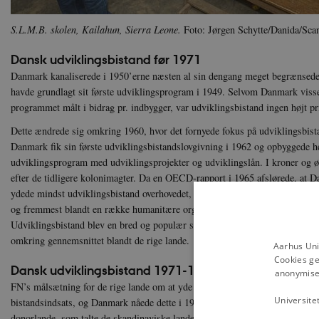
S.L.M.B. skolen, Kailahun, Sierra Leone.
Foto: Jørgen Schytte/Danida/Sc
Dansk udviklingsbistand før 1971
Danmark kanaliserede i 1950’erne næsten al sin dengang meget begrænsed
havde grundlagt sit første udviklingsprogram i 1949. Selvom Danmark visse 
programmet målt i bidrag pr. indbygger, var udviklingsbistand ingen højt pr
Dette ændrede sig omkring 1960, hvor det fornyede fokus på udviklingsbis
Danmark fik sin første udviklingsbistandslovgivning i 1962 og opbyggede her
udviklingsprogram med udviklingsprojekter og udviklingslån. I kroner og ø
efter de tidligere kolonimagter. Da en OECD-rapport i 1965 afslørede, at D
ydede mindst udviklingsbistand overhovedet, skabte det et indenrigspolitisk p
og fremmest blandt en række humanitære organisationer, ungdomsorganisatio
Udviklingsbistand blev en bred og populær sag, og omkring 1970 var Danma
omkring gennemsnittet blandt de rige lande.
Aarhus Uni
Cookies ge
Dansk udviklingsbistand 1971-1989
anonymiser
FN’s målsætning for de rige lande om at yde 0,7 % af BNI blev et væsentli
Universite
bistandsindsats, og Danmark nåede dette i 1978. Danmark blev således medle
donorlande, som talte de skandinaviske lande samt Holland, der som de enes