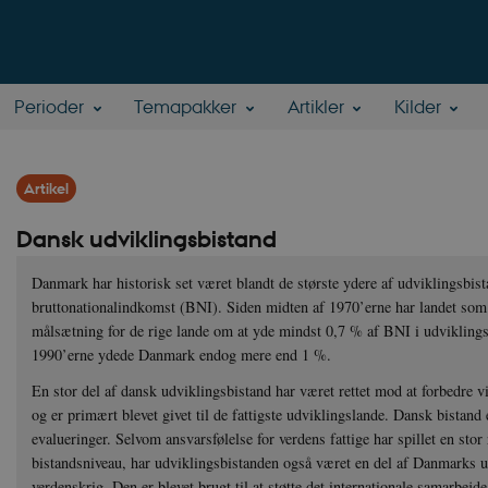
Perioder
Temapakker
Artikler
Kilder
Artikel
Dansk udviklingsbistand
Danmark har historisk set været blandt de største ydere af udviklingsbistan
bruttonationalindkomst (BNI). Siden midten af 1970’erne har landet som e
målsætning for de rige lande om at yde mindst 0,7 % af BNI i udviklingsb
1990’erne ydede Danmark endog mere end 1 %.
En stor del af dansk udviklingsbistand har været rettet mod at forbedre v
og er primært blevet givet til de fattigste udviklingslande. Dansk bistand e
evalueringer. Selvom ansvarsfølelse for verdens fattige har spillet en stor 
bistandsniveau, har udviklingsbistanden også været en del af Danmarks ude
verdenskrig. Den er blevet brugt til at støtte det internationale samarbejd