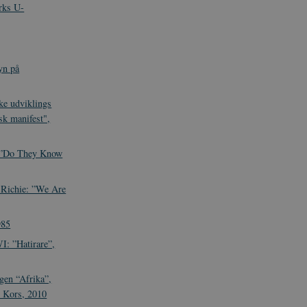
rks U-
yn på
ke udviklings
sk manifest",
:”Do They Know
 Richie: ”We Are
985
: ”Hatirare”,
gen “Afrika”,
 Kors, 2010