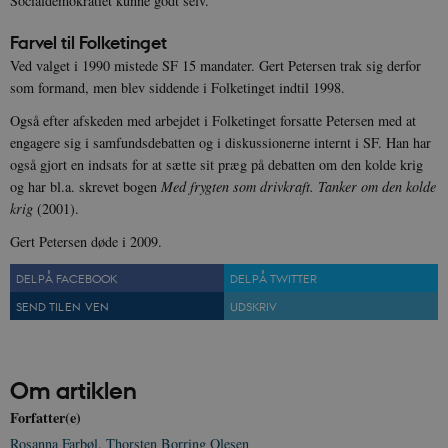
Socialdemokratiet kunne godt selv.
Nødvendige
Statistiske
Marketing
Funktionelle
Uklassificerede
Farvel til Folketinget
Ved valget i 1990 mistede SF 15 mandater. Gert Petersen trak sig derfor
Nødvendige cookies hjælper med at gøre
som formand, men blev siddende i Folketinget indtil 1998.
hjemmesiden brugbar ved at aktivere nogle
grundlæggende funktioner som navigation mm.
Også efter afskeden med arbejdet i Folketinget forsatte Petersen med at
Hjemmesiden kan ikke fungerer uden disse
cookies.
engagere sig i samfundsdebatten og i diskussionerne internt i SF. Han har
også gjort en indsats for at sætte sit præg på debatten om den kolde krig
Navn
Udbyder / Domæne
Udløb
og har bl.a. skrevet bogen
Med frygten som drivkraft. Tanker om den kolde
be_typo_user
Session
TYPO3 Association
krig
(2001).
.danmarkshistorien.dk
Gert Petersen døde i 2009.
DEL PÅ FACEBOOK
DEL PÅ TWITTER
SEND TIL EN VEN
UDSKRIV
sp_t
1 år
Spotify Inc.
.spotify.com
Om artiklen
Forfatter(e)
Rosanna Farbøl
,
Thorsten Borring Olesen