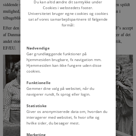
Du kan altid ændre dit samtykke under
siddende socialdemokratiske Anker Jørgensen-regering. Det var en spildt
Cookies i webstedets footer.
mulighed, og man fornemmer af Gert Petersens erindringer, at han i
Universitetet bruger egne cookies og cookies
tilbageblik ikke syntes, at dette var SF’s stjernestund.
sat af vores samarbejdspartnere til følgende
formål:
Efter den kolde krig var Gert Petersen med til at bane vejen for SF’s accept
af Danmarks medlemskab af NATO. Han blev dog aldrig tilhænger af det
andet store afgørende internationale forum for dansk udenrigspolitik,
EF/EU.
Nødvendige
Gør grundlæggende funktioner på
hjemmesiden brugbare, fx navigation mm.
Hjemmesiden kan ikke fungere uden disse
cookies.
Funktionelle
Gemmer dine valg på websitet, når du
navigerer rundt, fx sprog eller login.
Statistiske
Giver os anonymiserede data om, hvordan du
interagerer med websitet, fx hvor ofte og
hvilke sider, du besøger mest.
Marketing