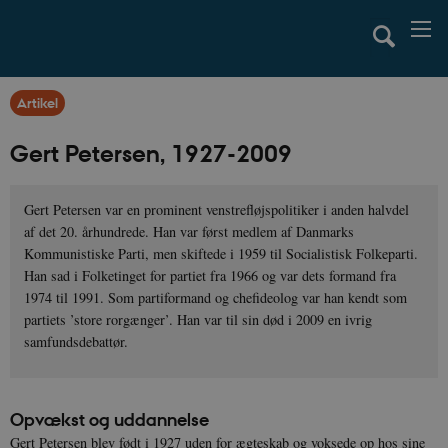
Artikel
Gert Petersen, 1927-2009
Gert Petersen var en prominent venstrefløjspolitiker i anden halvdel
af det 20. århundrede. Han var først medlem af Danmarks
Kommunistiske Parti, men skiftede i 1959 til Socialistisk Folkeparti.
Han sad i Folketinget for partiet fra 1966 og var dets formand fra
1974 til 1991. Som partiformand og chefideolog var han kendt som
partiets ’store rorgænger’. Han var til sin død i 2009 en ivrig
samfundsdebattør.
Opvækst og uddannelse
Gert Petersen blev født i 1927 uden for ægteskab og voksede op hos sine