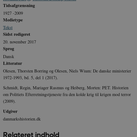
Tidsafgrænsning
sp_landing
1 dag
Spotify Inc.
1927 -2009
.spotify.com
Medietype
Tekst
Sidst redigeret
20. november 2017
Sprog
JSESSIONID
Session
Oracle Corporation
.nr-data.net
Dansk
Litteratur
Olesen, Thorsten Borring og Olesen, Niels Wium: De danske ministerier
1972-1993, bd. 5, del 1 (2017).
Schmidt, Regin, Mariager Rasmus og Heiberg, Morten: PET. Historien
CookieScriptConsent
1 år
CookieScript
om Politiets Efterretningstjeneste fra den kolde krig til krigen mod terror
danmarkshistorien.dk
(2009).
Udgiver
danmarkshistorien.dk
Relateret indhold