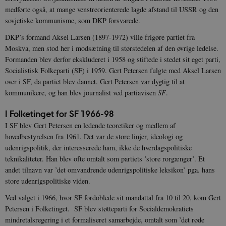
medførte også, at mange venstreorienterede lagde afstand til USSR og den
sovjetiske kommunisme, som DKP forsvarede.
DKP’s formand Aksel Larsen (1897-1972) ville frigøre partiet fra
Moskva, men stod her i modsætning til størstedelen af den øvrige ledelse.
Formanden blev derfor ekskluderet i 1958 og stiftede i stedet sit eget parti,
Socialistisk Folkeparti (SF) i 1959. Gert Petersen fulgte med Aksel Larsen
over i SF, da partiet blev dannet. Gert Petersen var dygtig til at
kommunikere, og han blev journalist ved partiavisen
SF
.
I Folketinget for SF 1966-98
I SF blev Gert Petersen en ledende teoretiker og medlem af
hovedbestyrelsen fra 1961. Det var de store linjer, ideologi og
udenrigspolitik, der interesserede ham, ikke de hverdagspolitiske
teknikaliteter. Han blev ofte omtalt som partiets ’store rorgænger’. Et
andet tilnavn var ’det omvandrende udenrigspolitiske leksikon’ pga. hans
store udenrigspolitiske viden.
Ved valget i 1966, hvor SF fordoblede sit mandattal fra 10 til 20, kom Gert
Petersen i Folketinget. SF blev støtteparti for Socialdemokratiets
mindretalsregering i et formaliseret samarbejde, omtalt som ’det røde