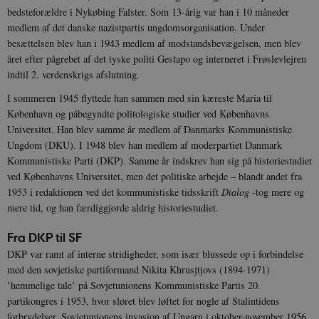
bedsteforældre i Nykøbing Falster. Som 13-årig var han i 10 måneder
medlem af det danske nazistpartis ungdomsorganisation. Under
besættelsen blev han i 1943 medlem af modstandsbevægelsen, men blev
året efter pågrebet af det tyske politi Gestapo og interneret i Frøslevlejren
indtil 2. verdenskrigs afslutning.
I sommeren 1945 flyttede han sammen med sin kæreste Maria til
København og påbegyndte politologiske studier ved Københavns
Universitet. Han blev samme år medlem af Danmarks Kommunistiske
Ungdom (DKU). I 1948 blev han medlem af moderpartiet Danmark
Kommunistiske Parti (DKP). Samme år indskrev han sig på historiestudiet
ved Københavns Universitet, men det politiske arbejde – blandt andet fra
1953 i redaktionen ved det kommunistiske tidsskrift
Dialog
-tog mere og
mere tid, og han færdiggjorde aldrig historiestudiet.
Fra DKP til SF
DKP var ramt af interne stridigheder, som især blussede op i forbindelse
med den sovjetiske partiformand Nikita Khrusjtjovs (1894-1971)
’hemmelige tale’ på Sovjetunionens Kommunistiske Partis 20.
partikongres i 1953, hvor sløret blev løftet for nogle af Stalintidens
forbrydelser. Sovjetunionens invasion af Ungarn i oktober-november 1956