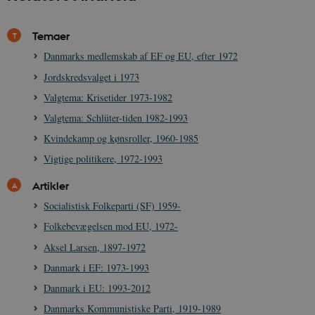
XSRF-TOKEN
danmarkshistoriendk.h5p.com
1 dag
Temaer
Danmarks medlemskab af EF og EU, efter 1972
Jordskredsvalget i 1973
Valgtema: Krisetider 1973-1982
__cf_bm
30
Cloudflare Inc.
minutte
.vimeo.com
Valgtema: Schlüter-tiden 1982-1993
Kvindekamp og kønsroller, 1960-1985
Vigtige politikere, 1972-1993
Artikler
Socialistisk Folkeparti (SF) 1959-
Folkebevægelsen mod EU, 1972-
Aksel Larsen, 1897-1972
Udbyder /
Navn
Udløb
Beskrivelse
Domæne
Udbyder /
Udbyder /
Navn
Navn
Udløb
Udløb
Beskrivelse
Besk
Danmark i EF: 1973-1993
Domæne
Domæne
cf_clearance
1 år
Podbean
Cloudflare,
Navn
Udbyder / Domæne
Udløb
B
Danmark i EU: 1993-2012
VISITOR_INFO1_LIVE
_cfuvid
Inc.
.vimeo.com
6
Session
Denne cooki
Google LLC
.podbean.com
måneder
indstilles af 
.youtube.com
nmstat
1 år 1
D
Siteimprove A/S
Danmarks Kommunistiske Parti, 1919-1989
for at holde s
VISITOR_PRIVACY_METADATA
6
YouTube
måned
S
.danmarkshistorien.dk