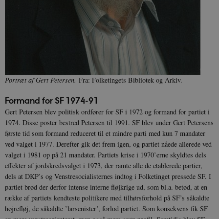
Portræt af Gert Petersen.
Fra: Folketingets Bibliotek og Arkiv.
Formand for SF 1974-91
Gert Petersen blev politisk ordfører for SF i 1972 og formand for partiet i
1974. Disse poster bestred Petersen til 1991. SF blev under Gert Petersens
første tid som formand reduceret til et mindre parti med kun 7 mandater
ved valget i 1977. Derefter gik det frem igen, og partiet nåede allerede ved
valget i 1981 op på 21 mandater. Partiets krise i 1970’erne skyldtes dels
effekter af jordskredsvalget i 1973, der ramte alle de etablerede partier,
dels at DKP’s og Venstresocialisternes indtog i Folketinget pressede SF. I
partiet brød der derfor intense interne fløjkrige ud, som bl.a. betød, at en
række af partiets kendteste politikere med tilhørsforhold på SF’s såkaldte
højrefløj, de såkaldte ’larsenister’, forlod partiet. Som konsekvens fik SF