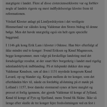
mægtigste i landet. Flere af disse cistercienserklostre var og forblev
nogle af landets rigeste og mest indflydelsesrige klostre frem til
reformationen.
Vitskøl Kloster anlagt på Limfjordskysten i det vestligste
Himmerland var således kong Valdemar den Stores bidrag til denne
bølge. Men det havde unægtelig også sin helt egen specielle
baggrund.
I 1146 gik kong Erik Lam i kloster i Odense. Han blev efterfulgt af
ikke mindre end to konger: Svend Eriksen og Knud Magnussen,
begge kongesønner, men valgt på forskellige landsting med det
forudsigelige resultat, at der snart blev borgerkrig i landet med rigelig
udenlandsk/tysk indblanding. På et tidspunkt dukker den unge
Valdemar Knudsen, søn af den i 1131 myrdede kongesøn Knud
Lavard, op og blander sig. Krigen mellem de tre konger, som det
efterhånden blev til, nåede en foreløbig afslutning på et møde på
Lolland i 1157, hvor danske stormænd synes at have mæglet og
presset et forlig igennem, der gjorde Valdemar til konge af Jylland,
Knud til konge af Fyn og Sjælland, mens Svend fik Skåne. Ikke så
længe efter skulle de tre konger fejre fredsslutningen ved en fest i