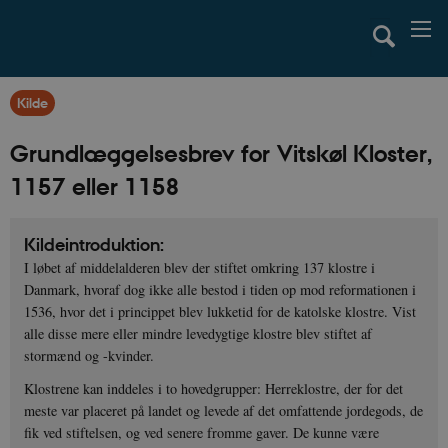
Kilde
Grundlæggelsesbrev for Vitskøl Kloster,
1157 eller 1158
Kildeintroduktion:
I løbet af middelalderen blev der stiftet omkring 137 klostre i
Danmark, hvoraf dog ikke alle bestod i tiden op mod reformationen i
1536, hvor det i princippet blev lukketid for de katolske klostre. Vist
alle disse mere eller mindre levedygtige klostre blev stiftet af
stormænd og -kvinder.
Klostrene kan inddeles i to hovedgrupper: Herreklostre, der for det
meste var placeret på landet og levede af det omfattende jordegods, de
fik ved stiftelsen, og ved senere fromme gaver. De kunne være