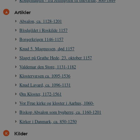
Kongemagten - fra Jellingsten til enevælde, 800-1849
websteder.
v
s
YSC
Session
Denne cooki
Google LLC
Artikler
indstilles af
.youtube.com
h5pcomsession
danmarkshistoriendk.h5p.com
1 dag
A
YouTube til a
Absalon, ca. 1128-1201
visninger af
CloudFront-
.h5p.com
Session
A
indlejrede vi
Signature
Blodgildet i Roskilde 1157
vuid
1 år 1
D
Vimeo.com Inc.
Borgerkrigen 1146-1157
måned
V
.vimeo.com
p
Knud 5. Magnussen, død 1157
CloudFront-
.h5p.com
Session
A
Slaget på Grathe Hede, 23. oktober 1157
Region
Valdemar den Store, 1131-1182
CloudFront-
.h5p.com
Session
A
Policy
Klostervæsen ca. 1095-1536
_ga_7J1SYH77RJ
.danmarkshistorien.dk
1 år 1
G
Knud Lavard, ca. 1096-1131
måned
Øm Kloster, 1172-1561
_ga
1 år 1
D
Google LLC
måned
k
.danmarkshistorien.dk
Vor Frue kirke og kloster i Aarhus, 1060-
U
s
Biskop Absalon som bygherre, ca. 1160-1201
i
a
Kirker i Danmark, ca. 850-1250
a
c
s
Kilder
b
e