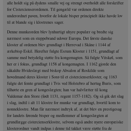
alle holdt sig på dydens smalle vej og strengt overholdt alle forskrifter
for Cistercienserordenen. Til gengæld var ordenen direkte
underordnet paven, hvorfor de lokale bisper principielt ikke havde lov
til at blande sig i klostrenes sager.
Denne munkeorden blev lynhurtigt uhyre populær og bredte sig
nærmest som en steppebrand udover Europa. Det første danske
kloster af ordenen blev grundlagt i Herrevad i Skåne i 1144 af
ærkebisp Eskil. Herefter fulgte Esrum Kloster i 1151, grundlagt af
samme med betydelig støtte fra kongemagten. Så fulgte Vitskøl, som
her er i fokus, grundlagt 1158 af kongemagten. I 1162 gjorde den
såkaldte Hvideslægt med biskop Absalon af Roskilde som
hovedmand deres kloster i Sorø til et cistercienserkloster, og 1163
fulgte det femte grundlagt i Tvis ved Holstebro af hertug Buris, som
tilhørte en gren af kongeslægten; han var halvfætter til kong
Valdemar den Store (født 1131, regent 1157-1182). Og så gik det slag
i slag, indtil i alt 11 klostre for munke var grundlagt, hvortil kom to
nonneklostre. Man får nærmest indtryk af, at det blev en prestigesag
for landets førende bisper og medlemmer af kongeslægten at
grundlægge cistercienserklostre, selvom også andre nyere europæiske
klosterordner vandt indpas i denne tid takket være støtte fra de