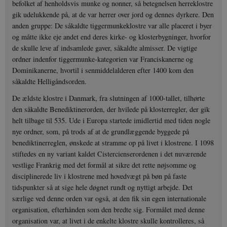
befolket af henholdsvis munke og nonner, så betegnelsen herreklostre
gik udelukkende på, at de var herrer over jord og dennes dyrkere. Den
anden gruppe: De såkaldte tiggermunkeklostre var alle placeret i byer
og måtte ikke eje andet end deres kirke- og klosterbygninger, hvorfor
de skulle leve af indsamlede gaver, såkaldte almisser. De vigtige
ordner indenfor tiggermunke-kategorien var Franciskanerne og
Dominikanerne, hvortil i senmiddelalderen efter 1400 kom den
såkaldte Helligåndsorden.
De ældste klostre i Danmark, fra slutningen af 1000-tallet, tilhørte
den såkaldte Benediktinerorden, der hvilede på klosterregler, der gik
helt tilbage til 535. Ude i Europa startede imidlertid med tiden nogle
nye ordner, som, på trods af at de grundlæggende byggede på
benediktinerreglen, ønskede at stramme op på livet i klostrene. I 1098
stiftedes en ny variant kaldet Cistercienserordenen i det nuværende
vestlige Frankrig med det formål at sikre det rette nøjsomme og
disciplinerede liv i klostrene med hovedvægt på bøn på faste
tidspunkter så at sige hele døgnet rundt og nyttigt arbejde. Det
særlige ved denne orden var også, at den fik sin egen internationale
organisation, efterhånden som den bredte sig. Formålet med denne
organisation var, at livet i de enkelte klostre skulle kontrolleres, så