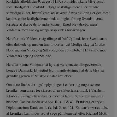
Roskilde afholdt den 9. august 1157, som siden skulle blive kendt
som Blodgildet i Roskilde. Ifølge adskillige mere eller mindre
samtidige kilder, hvoraf krønikeskriveren Saxos skildring er den mest
kendte, endte festlighederne med, at nogle af kong Svends mænd
forsøgte at dræbe de to andre konger. Knud blev dræbt, mens
Valdemar med nød og næppe slap væk i forvirringen.
Herefter trak Valdemar sig tilbage til ’sit’ Jylland, hvor Svend snart
efter dukkede op med en hær, hvorefter det blodige slag på Grathe
Hede mellem Viborg og Silkeborg den 23. oktober 1157 endte med
Valdemars sejr og Svends død.
Herefter kunne Valdemar så fejre at være eneste tilbageværende
konge i Danmark. Et vigtigt led i manifesteringen af dette blev så
grundlæggelsen af Vitskøl kloster året efter.
Om dette findes der også oplysninger i en kort og noget senere
krønike, som anses for skrevet af en cisterciensermunk i Varnhem
Kloster i Sverige (Krøniken er trykt på latin i Scriptores minores
historiæ Danicæ medii aevi vol. II, s. 138-41. Et uddrag er trykt i
Diplomatarium Danicum 1. rk. bd. 2, nr. 121. En dansk oversættelse
af krøniken kan findes ved at søge på internettet efter Richard Mott,