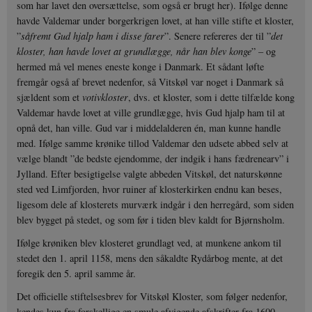
som har lavet den oversættelse, som også er brugt her). Ifølge denne
havde Valdemar under borgerkrigen lovet, at han ville stifte et kloster,
”
såfremt Gud hjalp ham i disse farer
”. Senere refereres der til ”
det
kloster, han havde lovet at grundlægge, når han blev konge
” – og
hermed må vel menes eneste konge i Danmark. Et sådant løfte
fremgår også af brevet nedenfor, så Vitskøl var noget i Danmark så
sjældent som et
votivkloster
, dvs. et kloster, som i dette tilfælde kong
Valdemar havde lovet at ville grundlægge, hvis Gud hjalp ham til at
opnå det, han ville. Gud var i middelalderen én, man kunne handle
med. Ifølge samme krønike tillod Valdemar den udsete abbed selv at
vælge blandt ”de bedste ejendomme, der indgik i hans fædrenearv” i
Jylland. Efter besigtigelse valgte abbeden Vitskøl, det naturskønne
sted ved Limfjorden, hvor ruiner af klosterkirken endnu kan beses,
ligesom dele af klosterets murværk indgår i den herregård, som siden
blev bygget på stedet, og som før i tiden blev kaldt for Bjørnsholm.
Ifølge krøniken blev klosteret grundlagt ved, at munkene ankom til
stedet den 1. april 1158, mens den såkaldte Rydårbog mente, at det
foregik den 5. april samme år.
Det officielle stiftelsesbrev for Vitskøl Kloster, som følger nedenfor,
kendes kun fra forskellige en smule afvigende afskrifter fra 1600-