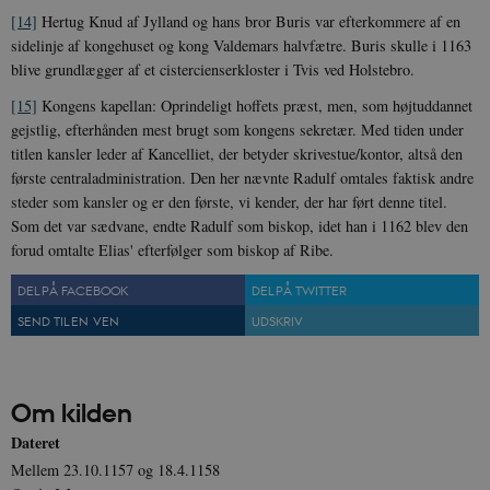
CookieScriptConsent
1 år
CookieScript
danmarkshistorien.dk
[14]
Hertug Knud af Jylland og hans bror Buris var efterkommere af en
sidelinje af kongehuset og kong Valdemars halvfætre. Buris skulle i 1163
blive grundlægger af et cistercienserkloster i Tvis ved Holstebro.
[15]
Kongens kapellan: Oprindeligt hoffets præst, men, som højtuddannet
gejstlig, efterhånden mest brugt som kongens sekretær. Med tiden under
titlen kansler leder af Kancelliet, der betyder skrivestue/kontor, altså den
første centraladministration. Den her nævnte Radulf omtales faktisk andre
XSRF-TOKEN
danmarkshistoriendk.h5p.com
1 dag
steder som kansler og er den første, vi kender, der har ført denne titel.
Som det var sædvane, endte Radulf som biskop, idet han i 1162 blev den
forud omtalte Elias' efterfølger som biskop af Ribe.
DEL PÅ FACEBOOK
DEL PÅ TWITTER
SEND TIL EN VEN
UDSKRIV
__cf_bm
30
Cloudflare Inc.
minutte
.vimeo.com
Om kilden
Dateret
Mellem 23.10.1157 og 18.4.1158