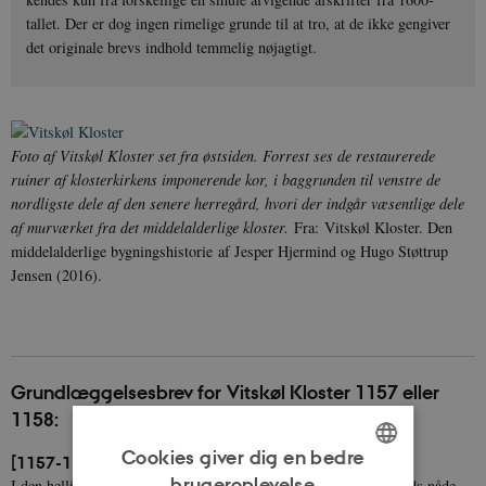
tallet. Der er dog ingen rimelige grunde til at tro, at de ikke gengiver
det originale brevs indhold temmelig nøjagtigt.
Foto af Vitskøl Kloster set fra østsiden. Forrest ses de restaurerede
ruiner af klosterkirkens imponerende kor, i baggrunden til venstre de
nordligste dele af den senere herregård, hvori der indgår væsentlige dele
af murværket fra det middelalderlige kloster.
Fra: Vitskøl Kloster. Den
middelalderlige bygningshistorie af Jesper Hjermind og Hugo Støttrup
Jensen (2016).
Grundlæggelsesbrev for Vitskøl Kloster 1157 eller
1158:
Cookies giver dig en bedre
[1157-1158]
[1]
brugeroplevelse
I den hellige og udelelige treenigheds navn. Jeg Valdemar, at Guds nåde