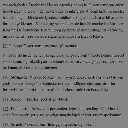
vanskeligheder. Derfor var Henrik egentlig på vej til Cistercienserordenens
hovedsæde i Cîteaux i det nuværende Frankrig for at fremskaffe en pavelig
sp_t
1 år
Spotify Inc.
bandlysning af klosterets fjender. Imidlertid valgte han altså at blive abbed
.spotify.com
for det nye kloster i Vitskøl, og senere hentede han 22 munke fra Varnhem
Kloster. Da forholdene lettede, drog de fleste af disse tilbage til Varnhem,
men synes at være blevet erstattet af munke fra Esrum Kloster.
[8]
Tilhører Cistercienserordenen, jf. ovenfor.
sp_landing
1 dag
Spotify Inc.
[9]
Man skelnede mellem kongelev, dvs. gods, som tilhørte kongeembedet
.spotify.com
som sådant, og såkaldt patrimonium/fædrenearv, dvs. gods, som var arvet
og kunne gå i arv i kongeslægten.
[10]
Stednavnet Vitskøl betyder ’konfiskeret gods’, så der er altså tale om
gods, som en konge har konfiskeret fra en tidligere ejer som straf for
JSESSIONID
Session
Oracle Corporation
forbrydelser eller for at være på den forkerte side i en borgerkrig.
.nr-data.net
[11]
Abbedi = kloster ledet af en abbed.
[12]
Det apostoliske sæde = pavestolen, legat = udsending. Eskil havde
altså fået overdraget visse pavelige magtbeføjelser i sit ærkebispedømme.
[13]
Se note 7 ovenfor om ”hele gejstligheden og folket”.