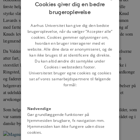
Cookies giver dig en bedre
første helgenskrift om Knud dagens lys. En sådan helgenkåring ville
brugeroplevelse
styrke slægtens legitimitet og krav på tronen, og i 1146 forsøgte Knud
ENGLISH
Lavards søn Valdemar (den senere kong Valdemar den Store) sammen
DANISH
Aarhus Universitet kan give dig den bedste
med fætteren Svend Grathe at foretage en egenmægtig helgenkåring af
brugeroplevelse, når du vælger ”Accepter alle”
Knuds levninger. Dette blev dog forhindret af ærkebisp Eskil, da de som
cookies. Cookies gemmer oplysninger om,
lægmænd ikke var berettigede til at kåre helgener.
hvordan en bruger interagerer med et
website. Alle dine data er anonymiseret, og de
Da Valdemar den Store blev enekonge, tog helgenkåringsbestræbelserne
kan ikke bruges til at identificere dig direkte.
atter fart, og i 1169 lykkedes det at få pavens godkendelse. Ved en
Du kan altid ændre dit samtykke under
storstilet kirkefest 25. juni 1170 i den nybyggede Skt. Bendts Kirke i
Cookies i webstedets footer.
Ringsted, hvor Valdemars søn Knud 6. samtidig blev kronet til medkonge
Universitetet bruger egne cookies og cookies
og faderens efterfølger, blev Knud Lavard helgenkåret. Faderens
sat af vores samarbejdspartnere til følgende
formål:
helgenværdighed blev et vigtigt led i Valdemar den Stores bestræbelser på
at udelukke de andre grene af kongeslægten fra tronen og indføre et
arvekongedømme.
Nødvendige
Som helgen blev Knud Lavard skytshelgen for de mange Knudsgilder, som
Gør grundlæggende funktioner på
var sammenslutninger af danske købmænd rundtom i Østersøområdet og i
hjemmesiden brugbare, fx navigation mm.
danske byer.
Hjemmesiden kan ikke fungere uden disse
cookies.