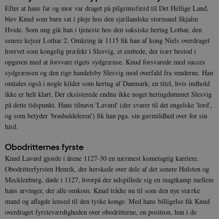
Efter at hans far og mor var draget på pilgrimsfærd til Det Hellige Land,
blev Knud som barn sat i pleje hos den sjællandske stormand Skjalm
Hvide. Som ung gik han i tjeneste hos den saksiske hertug Lothar, den
senere kejser Lothar 2. Omkring år 1115 fik han af kong Niels overdraget
hvervet som kongelig præfekt i Slesvig, et embede, der især bestod i
opgaven med at forsvare rigets sydgrænse. Knud forsvarede med succes
sydgrænsen og den rige handelsby Slesvig mod overfald fra venderne. Han
omtales også i nogle kilder som hertug af Danmark; en titel, hvis indhold
ikke er helt klart. Der eksisterede endnu ikke noget hertugdømmet Slesvig
på dette tidspunkt. Hans tilnavn 'Lavard' (der svarer til det engelske 'lord',
og som betyder 'brøduddeleren') fik han pga. sin gavmildhed over for sin
hird.
Obodritternes fyrste
Knud Lavard gjorde i årene 1127-30 en nærmest kometagtig karriere.
Obodritterfyrsten Henrik, der herskede over dele af det senere Holsten og
Mecklenburg, døde i 1127, hvorpå der udspillede sig en magtkamp mellem
hans arvinger, der alle omkom. Knud trådte nu til som den nye stærke
mand og aflagde lensed til den tyske konge. Med hans billigelse fik Knud
overdraget fyrsteværdigheden over obodritterne, en position, han i de