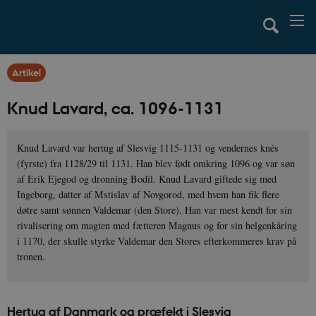
Artikel
Knud Lavard, ca. 1096-1131
Knud Lavard var hertug af Slesvig 1115-1131 og vendernes knés
(fyrste) fra 1128/29 til 1131. Han blev født omkring 1096 og var søn
af Erik Ejegod og dronning Bodil. Knud Lavard giftede sig med
Ingeborg, datter af Mstislav af Novgorod, med hvem han fik flere
døtre samt sønnen Valdemar (den Store). Han var mest kendt for sin
rivalisering om magten med fætteren Magnus og for sin helgenkåring
i 1170, der skulle styrke Valdemar den Stores efterkommeres krav på
tronen.
Hertug af Danmark og præfekt i Slesvig