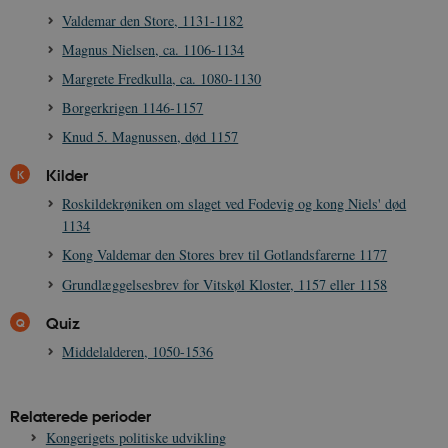
Valdemar den Store, 1131-1182
Magnus Nielsen, ca. 1106-1134
Margrete Fredkulla, ca. 1080-1130
sp_t
1 år
Spotify Inc.
Borgerkrigen 1146-1157
.spotify.com
Knud 5. Magnussen, død 1157
Kilder
Roskildekrøniken om slaget ved Fodevig og kong Niels' død
sp_landing
1 dag
Spotify Inc.
1134
.spotify.com
Kong Valdemar den Stores brev til Gotlandsfarerne 1177
Grundlæggelsesbrev for Vitskøl Kloster, 1157 eller 1158
Quiz
JSESSIONID
Session
Oracle Corporation
Middelalderen, 1050-1536
.nr-data.net
Relaterede perioder
Kongerigets politiske udvikling