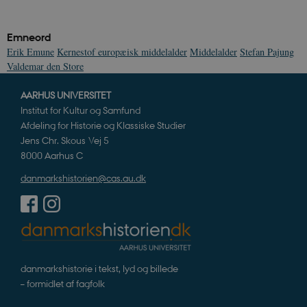
CookieScriptConsent
1 år
CookieScript
Emneord
danmarkshistorien.dk
Erik Emune
Kernestof europæisk middelalder
Middelalder
Stefan Pajung
Valdemar den Store
AARHUS UNIVERSITET
Institut for Kultur og Samfund
Afdeling for Historie og Klassiske Studier
Jens Chr. Skous Vej 5
XSRF-TOKEN
danmarkshistoriendk.h5p.com
1 dag
8000 Aarhus C
danmarkshistorien@cas.au.dk
__cf_bm
30
Cloudflare Inc.
minutte
.vimeo.com
danmarkshistorie i tekst, lyd og billede
– formidlet af fagfolk