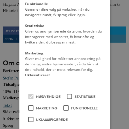
Funktionelle
Magnus Nielsens mord på Knud Lavard i 1131.
Illustration: Danmarks
Gemmer dine valg på websitet, når du
Historie i Billeder (1898)
navigerer rundt, fx sprog eller login.
Statistiske
DEL PÅ FACEBOOK
DEL PÅ TWITTER
Giver os anonymiserede data om, hvordan du
interagerer med websitet, fx hvor ofte og
SEND TIL EN VEN
UDSKRIV
hvilke sider, du besøger mest.
Marketing
Giver mulighed for målrettet annoncering på
Om artiklen
denne og andre hjemmesider, så du får vist
det indhold, der er mest relevant for dig.
Forfatter(e)
Uklassificeret
Stefan Pajung
Tidsafgrænsning
1096 -1131
NØDVENDIGE
STATISTISKE
Medietype
Tekst
MARKETING
FUNKTIONELLE
Sidst redigeret
9. februar 2012
UKLASSIFICEREDE
Sprog