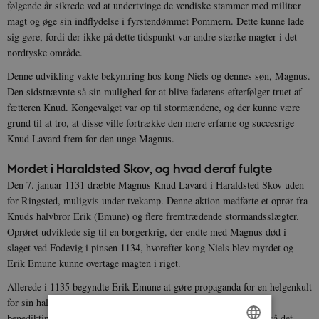
følgende år sikrede ved at undertvinge de vendiske stammer med militær
magt og øge sin indflydelse i fyrstendømmet Pommern. Dette kunne lade
sig gøre, fordi der ikke på dette tidspunkt var andre stærke magter i det
nordtyske område.
Denne udvikling vakte bekymring hos kong Niels og dennes søn, Magnus.
Den sidstnævnte så sin mulighed for at blive faderens efterfølger truet af
fætteren Knud. Kongevalget var op til stormændene, og der kunne være
grund til at tro, at disse ville fortrække den mere erfarne og succesrige
Knud Lavard frem for den unge Magnus.
Mordet i Haraldsted Skov, og hvad deraf fulgte
Den 7. januar 1131 dræbte Magnus Knud Lavard i Haraldsted Skov uden
for Ringsted, muligvis under tvekamp. Denne aktion medførte et oprør fra
Knuds halvbror Erik (Emune) og flere fremtrædende stormandsslægter.
Oprøret udviklede sig til en borgerkrig, der endte med Magnus død i
slaget ved Fodevig i pinsen 1134, hvorefter kong Niels blev myrdet og
Erik Emune kunne overtage magten i riget.
Allerede i 1135 begyndte Erik Emune at gøre propaganda for en helgenkult
for sin halvbror Knud Lavard ved at indstifte et kloster for
benediktinermunke i kirken i Ringsted. I hans regeringstid så også det