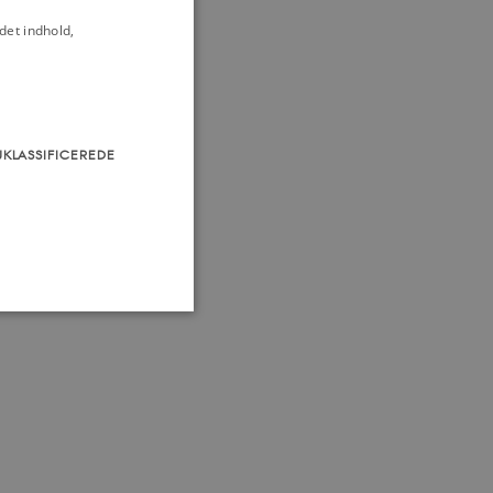
det indhold,
UKLASSIFICEREDE
som navigation mm.
TYPO3, og bruges til at