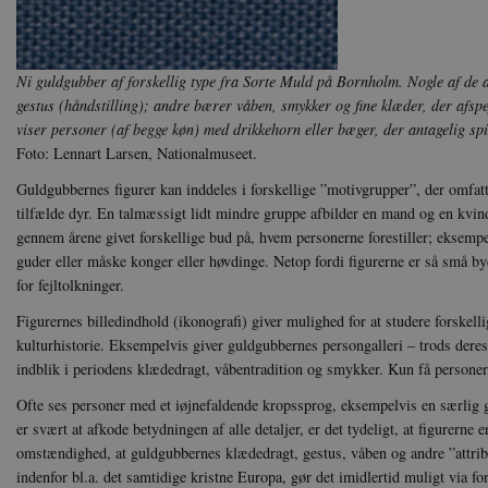
.d
sp_t
Sp
.s
Ni guldgubber af forskellig type fra Sorte Muld på Bornholm. Nogle af de a
sp_landing
Sp
gestus (håndstilling); andre bærer våben, smykker og fine klæder, der afsp
.s
viser personer (af begge køn) med drikkehorn eller bæger, der antagelig spil
JSESSIONID
Or
Foto: Lennart Larsen, Nationalmuseet.
.n
Guldgubbernes figurer kan inddeles i forskellige ”motivgrupper”, der omfat
CookieScriptConsent
Co
tilfælde dyr. En talmæssigt lidt mindre gruppe afbilder en mand og en kvin
da
gennem årene givet forskellige bud på, hvem personerne forestiller; eksempe
guder eller måske konger eller høvdinge. Netop fordi figurerne er så små by
XSRF-TOKEN
da
for fejltolkninger.
__cf_bm
Cl
Figurernes billedindhold (ikonografi) giver mulighed for at studere forskell
.v
kulturhistorie. Eksempelvis giver guldgubbernes persongalleri – trods deres 
indblik i periodens klædedragt, våbentradition og smykker. Kun få personer
Ofte ses personer med et iøjnefaldende kropssprog, eksempelvis en særlig
Navn
Navn
Ud
Navn
er svært at afkode betydningen af alle detaljer, er det tydeligt, at figurern
D
cf_clearance
_cfuvid
Navn
Udbyde
omstændighed, at guldgubbernes klædedragt, gestus, våben og andre ”attribut
VISITOR_INFO1_LIVE
Go
VISITOR_PRIVACY_METAD
indenfor bl.a. det samtidige kristne Europa, gør det imidlertid muligt via fo
.y
nmstat
Siteim