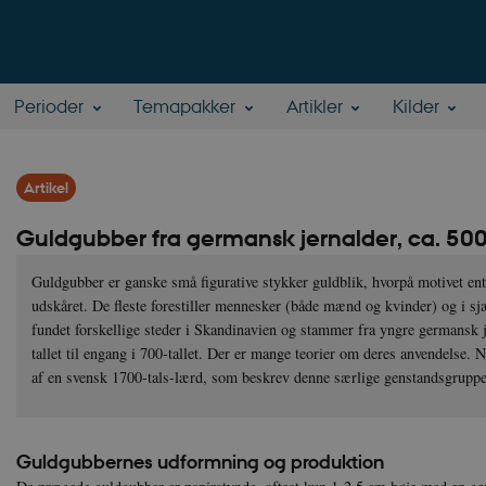
Perioder
Temapakker
Artikler
Kilder
Artikel
Guldgubber fra germansk jernalder, ca. 500-
Guldgubber er ganske små figurative stykker guldblik, hvorpå motivet ente
udskåret. De fleste forestiller mennesker (både mænd og kvinder) og i sj
fundet forskellige steder i Skandinavien og stammer fra yngre germansk j
tallet til engang i 700-tallet. Der er mange teorier om deres anvendelse. 
af en svensk 1700-tals-lærd, som beskrev denne særlige genstandsgru
Guldgubbernes udformning og produktion