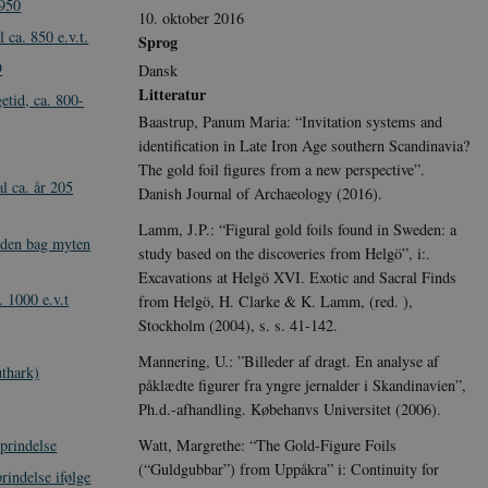
 950
10. oktober 2016
l ca. 850 e.v.t.
Sprog
9
Dansk
Litteratur
getid, ca. 800-
Baastrup, Panum Maria: “Invitation systems and
identification in Late Iron Age southern Scandinavia?
The gold foil figures from a new perspective”.
l ca. år 205
Danish Journal of Archaeology (2016).
Lamm, J.P.: “Figural gold foils found in Sweden: a
eden bag myten
study based on the discoveries from Helgö”, i:.
Excavations at Helgö XVI. Exotic and Sacral Finds
. 1000 e.v.t
from Helgö, H. Clarke & K. Lamm, (red. ),
Stockholm (2004), s. s. 41-142.
Mannering, U.: ”Billeder af dragt. En analyse af
uthark)
påklædte figurer fra yngre jernalder i Skandinavien”,
Ph.d.-afhandling. Købehanvs Universitet (2006).
Watt, Margrethe: “The Gold-Figure Foils
prindelse
(“Guldgubbar”) from Uppåkra” i: Continuity for
rindelse ifølge