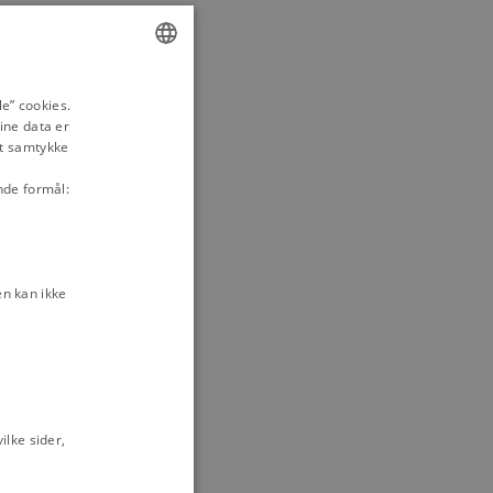
ENGLISH
e” cookies.
ine data er
DANISH
it samtykke
nde formål:
n kan ikke
lke sider,