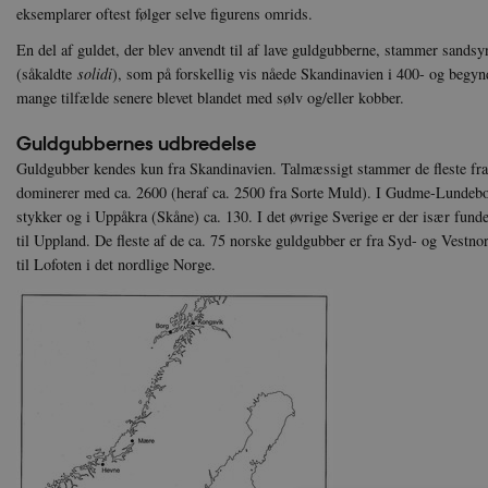
eksemplarer oftest følger selve figurens omrids.
En del af guldet, der blev anvendt til af lave guldgubberne, stammer sands
(såkaldte
solidi
), som på forskellig vis nåede Skandinavien i 400- og begynd
mange tilfælde senere blevet blandet med sølv og/eller kobber.
Guldgubbernes udbredelse
Guldgubber kendes kun fra Skandinavien. Talmæssigt stammer de fleste fr
dominerer med ca. 2600 (heraf ca. 2500 fra Sorte Muld). I Gudme-Lundebo
stykker og i Uppåkra (Skåne) ca. 130. I det øvrige Sverige er der især funde
til Uppland. De fleste af de ca. 75 norske guldgubber er fra Syd- og Vestno
til Lofoten i det nordlige Norge.