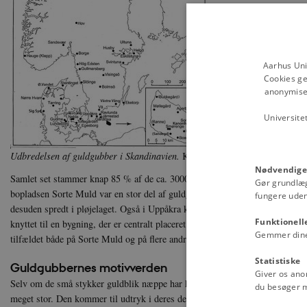
Aarhus Uni
Cookies ge
anonymiser
Universite
Udbredelsen af guldgubber i Skandinavien.
Kort udarbejdet af Margrethe 
Nødvendige
Samlet set stammer knap 85 % af de ca. 3000 guldgubber, man har fundet i
Gør grundlæ
bopladsen Sorte Muld var en stor del af guldgubberne koncentreret indenfo
fungere uden
desuden spredt i pløjelaget. Også i Uppåkra koncentrerer gubberne sig inde
Funktionell
knyttet til en bygning, der er centralt placeret indenfor bopladsområdet. D
Gemmer dine v
tilfældet både på Sorte Muld og på flere andre bopladser, der spillede en rol
Statistiske
Guldgubbernes motivverden
Giver os ano
Selv om de små stykker guldblik næppe har haft større økonomisk værdi, 
du besøger 
meget stor. Den kommer til udtryk i deres detaljerige billedverden, der giver