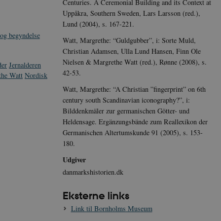
Centuries. A Ceremonial Building and its Context at
Uppåkra, Southern Sweden, Lars Larsson (red.),
Lund (2004), s. 167-221.
 og begyndelse
Watt, Margrethe: “Guldgubber”, i: Sorte Muld,
Christian Adamsen, Ulla Lund Hansen, Finn Ole
Nielsen & Margrethe Watt (red.), Rønne (2008), s.
der
Jernalderen
42-53.
the Watt
Nordisk
Watt, Margrethe: “A Christian ”fingerprint” on 6th
century south Scandinavian iconography?”, i:
Bilddenkmäler zur germanischen Götter- und
Heldensage. Ergänzungsbände zum Reallexikon der
Germanischen Altertumskunde 91 (2005), s. 153-
180.
Udgiver
danmarkshistorien.dk
Eksterne links
Link til Bornholms Museum