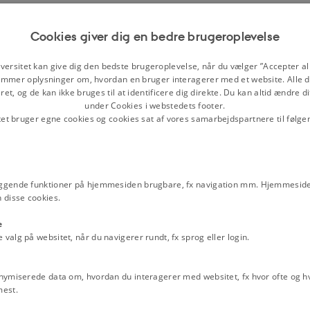
Cookies giver dig en bedre brugeroplevelse
versitet kan give dig den bedste brugeroplevelse, når du vælger ”Accepter all
mmer oplysninger om, hvordan en bruger interagerer med et website. Alle d
et, og de kan ikke bruges til at identificere dig direkte. Du kan altid ændre d
under Cookies i webstedets footer.
tet bruger egne cookies og cookies sat af vores samarbejdspartnere til følge
Watt.
 Skandinavien, fra Bornholm. På
ggende funktioner på hjemmesiden brugbare, fx navigation mm. Hjemmeside
2
r et område på ca. 100 m
, men lå
 disse cookies.
nfor et begrænset område, hvor de er
e
et samme kan meget vel have været
alg på websitet, når du navigerer rundt, fx sprog eller login.
le indenfor den førkristne kult.
nymiserede data om, hvordan du interagerer med websitet, fx hvor ofte og hvi
har deres symbolske betydning været
mest.
 en unik mulighed for at få indsigt i