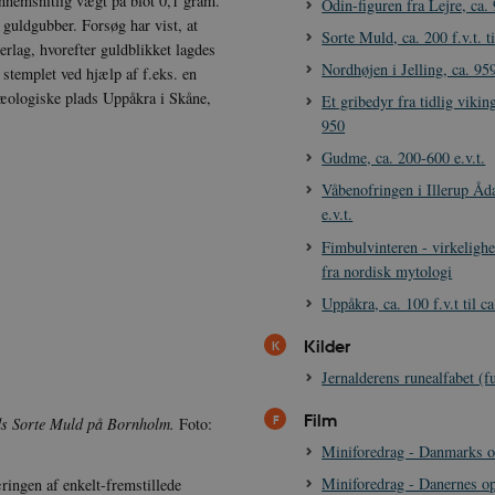
nnemsnitlig vægt på blot 0,1 gram.
Odin-figuren fra Lejre, ca.
 guldgubber. Forsøg har vist, at
Sorte Muld, ca. 200 f.v.t. ti
erlag, hvorefter guldblikket lagdes
Nordhøjen i Jelling, ca. 95
stemplet ved hjælp af f.eks. en
kæologiske plads Uppåkra i Skåne,
Et gribedyr fra tidlig vikin
950
Gudme, ca. 200-600 e.v.t.
Våbenofringen i Illerup Åda
e.v.t.
Fimbulvinteren - virkeligh
fra nordisk mytologi
Uppåkra, ca. 100 f.v.t til ca
Kilder
Jernalderens runealfabet (f
Film
ads Sorte Muld på Bornholm.
Foto:
Miniforedrag - Danmarks o
Miniforedrag - Danernes op
ringen af enkelt-fremstillede