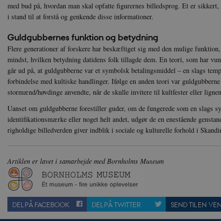
.danmar
med bud på, hvordan man skal opfatte figurernes billedsprog. Et er sikker
NID
i stand til at forstå og genkende disse informationer.
Go
.g
CloudFront-
.h5p.c
Key-Pair-Id
Guldgubbernes funktion og betydning
YSC
Go
_gid
Google
Flere generationer af forskere har beskæftiget sig med den mulige funktion
.y
.danmar
mindst, hvilken betydning datidens folk tillagde dem. En teori, som har vun
går ud på, at guldgubberne var et symbolsk betalingsmiddel – en slags tempe
h5pcomsession
danmark
forbindelse med kultiske handlinger. Ifølge en anden teori var guldgubbern
stormænd/høvdinge anvendte, når de skulle invitere til kultfester eller lign
CloudFront-
.h5p.c
Signature
Uanset om guldgubberne forestiller guder, om de fungerede som en slags sy
vuid
Vimeo.
identifikationsmærke eller noget helt andet, udgør de en enestående gensta
.vimeo
righoldige billedverden giver indblik i sociale og kulturelle forhold i Skand
CloudFront-
.h5p.c
Region
CloudFront-
.h5p.c
Artiklen er lavet i samarbejde med Bornholms Museum
Policy
_ga_7J1SYH77RJ
.danmar
_ga
Google
DEL PÅ FACEBOOK
DEL PÅ TWITTER
SEND TIL EN VE
.danmar