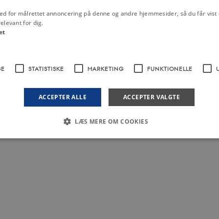
ed for målrettet annoncering på denne og andre hjemmesider, så du får vist 
elevant for dig.
et
GE
STATISTISKE
MARKETING
FUNKTIONELLE
ACCEPTER ALLE
ACCEPTER VALGTE
LÆS MERE OM COOKIES
Nødvendige
Statistiske
Marketing
Funktionelle
Uklassificerede
 med at gøre hjemmesiden brugbar ved at aktivere nogle grundlæggende funktioner 
rer uden disse cookies.
dbyder / Domæne
Udløb
Beskrivelse
Session
Denne cookie sættes af vores CMS-udbyder, 
PO3 Association