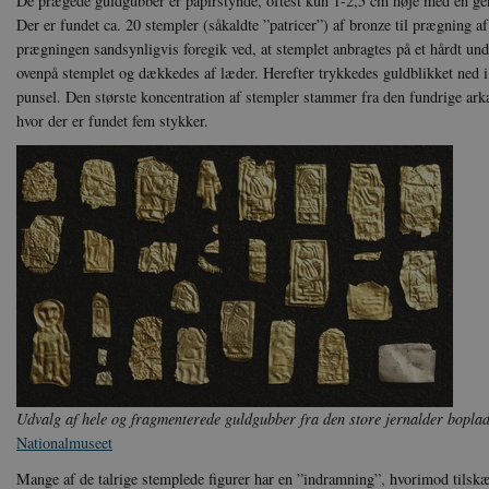
De prægede guldgubber er papirstynde, oftest kun 1-2,5 cm høje med en ge
Der er fundet ca. 20 stempler (såkaldte ”patricer”) af bronze til prægning af
prægningen sandsynligvis foregik ved, at stemplet anbragtes på et hårdt und
ovenpå stemplet og dækkedes af læder. Herefter trykkedes guldblikket ned i 
punsel. Den største koncentration af stempler stammer fra den fundrige ar
hvor der er fundet fem stykker.
Udvalg af hele og fragmenterede guldgubber fra den store jernalder bopl
Nationalmuseet
Mange af de talrige stemplede figurer har en ”indramning”, hvorimod tilskæ