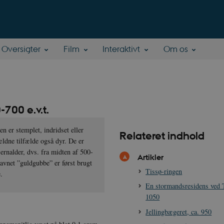
Oversigter
Film
Interaktivt
Om os
700 e.v.t.
n er stemplet, indridset eller
Relateret indhold
ældne tilfælde også dyr. De er
ernalder, dvs. fra midten af 500-
Artikler
Navnet ”guldgubbe” er først brugt
Tissø-ringen
ppe.
En stormandsresidens ved T
1050
Jellingbægeret, ca. 950