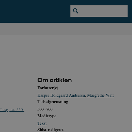
Om artiklen
Forfatter(e)
Kasper Holdgaard Andersen
,
Margrethe Watt
Tidsafgrænsning
500 -700
issø, ca. 550-
Medietype
Tekst
Sidst redigeret