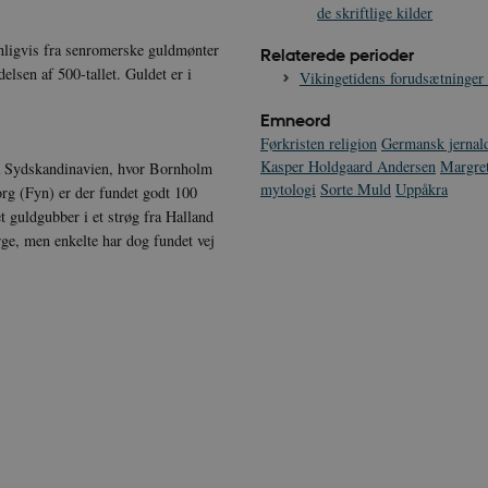
de skriftlige kilder
ynligvis fra senromerske guldmønter
Relaterede perioder
elsen af 500-tallet. Guldet er i
Vikingetidens forudsætninger
Emneord
Førkristen religion
Germansk jernal
Kasper Holdgaard Andersen
Margre
a Sydskandinavien, hvor Bornholm
mytologi
Sorte Muld
Uppåkra
rg (Fyn) er der fundet godt 100
t guldgubber i et strøg fra Halland
rge, men enkelte har dog fundet vej