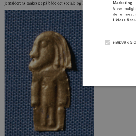
Marketing
jernalderens tankesæt på både det sociale og kultiske område.
Giver muligh
der er mest r
Uklassificer
NØDVENDI
Nødvendige cookies hjælper
Hjemmesiden kan ikke funge
Navn
U
be_typo_user
TY