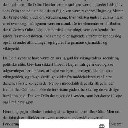
den skal forestille Odin: Den fornemme stol kan være højsædet Lidskjalv,
som Odin sad på i sin hal; de to fugle kan være ravnene: Hugin og Munin,
der bragte Odin viden om verdens gang; hvis vulsten under figurens næse
er et overskæg, må figuren være en mand. De tre elementer er attributter,
der tilskrives Odin ifølge den nordiske mytologi, som den kendes fra
kilder fra middelalderen. De samme eller lignende attributter kendes dog
også fra andre afbildninger og figurer fra germansk jernalder og
vikingetid.
Da Odin synes at have været en særlig gud for vikingetidens sociale og
politiske elite, blev han sikkert tilbedt i Lejre. Talrige arkæologiske
udgravninger har afsløret, at Lejre var hjem for magtfulde herskere i
vikingetiden, og ifølge skriftlige kilder fra middelalderen var Lejre
danernes første kongesæde. Netop i middelalderlige skriftlige kilder
fremstilles Odin som både de førkristne guders hersker og de verdslige
herskeres gud. Det var Odin der regerede i verden, som herskerne i Lejre
også må have gjort.
Flere ting peger således i retning af, at figuren forestiller Odin. Men om
det faktisk er tilfældet, er svært at give et endegyldigt svar på.
Forklaringen herpå er først og fremmest, at det ofte er yderst kompliceret