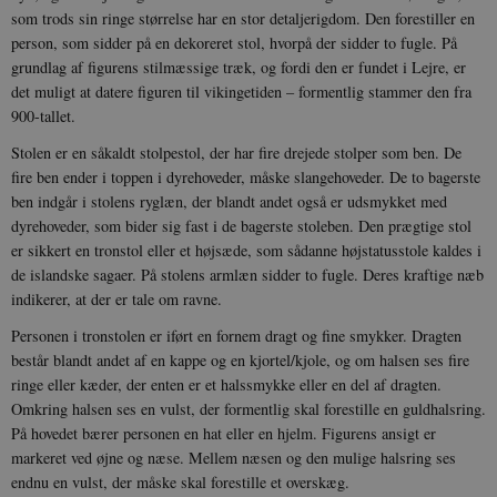
som trods sin ringe størrelse har en stor detaljerigdom. Den forestiller en
person, som sidder på en dekoreret stol, hvorpå der sidder to fugle. På
grundlag af figurens stilmæssige træk, og fordi den er fundet i Lejre, er
det muligt at datere figuren til vikingetiden – formentlig stammer den fra
900-tallet.
Stolen er en såkaldt stolpestol, der har fire drejede stolper som ben. De
fire ben ender i toppen i dyrehoveder, måske slangehoveder. De to bagerste
ben indgår i stolens ryglæn, der blandt andet også er udsmykket med
dyrehoveder, som bider sig fast i de bagerste stoleben. Den prægtige stol
er sikkert en tronstol eller et højsæde, som sådanne højstatusstole kaldes i
de islandske sagaer. På stolens armlæn sidder to fugle. Deres kraftige næb
indikerer, at der er tale om ravne.
Personen i tronstolen er iført en fornem dragt og fine smykker. Dragten
består blandt andet af en kappe og en kjortel/kjole, og om halsen ses fire
ringe eller kæder, der enten er et halssmykke eller en del af dragten.
Omkring halsen ses en vulst, der formentlig skal forestille en guldhalsring.
På hovedet bærer personen en hat eller en hjelm. Figurens ansigt er
markeret ved øjne og næse. Mellem næsen og den mulige halsring ses
endnu en vulst, der måske skal forestille et overskæg.