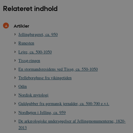
Relateret indhold
Artikler
sp_t
1 år
Spotify Inc.
.spotify.com
Jellingbægeret, ca. 950
Runesten
Lejre, ca. 500-1050
Tissø-ringen
sp_landing
1 dag
Spotify Inc.
En stormandsresidens ved Tissø, ca. 550-1050
.spotify.com
Trelleborghuse fra vikingetiden
Odin
Nordisk mytologi
Guldgubber fra germansk jernalder, ca. 500-700 e.v.t.
JSESSIONID
Session
Oracle Corporation
.nr-data.net
Nordhøjen i Jelling, ca. 959
De arkæologiske undersøgelser af Jellingmonumenterne, 1820-
2013