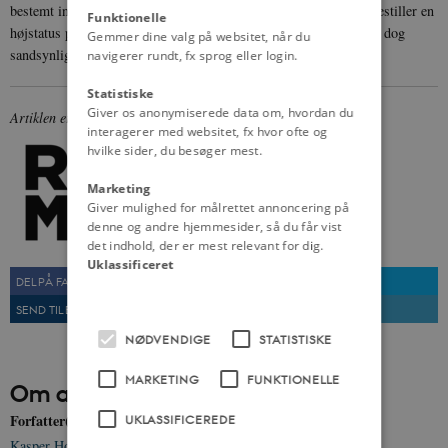
bestemt individ: det eneste, vi kan sige om figuren, er, at den forestiller en
Funktionelle
højstatus person fra vikingetidens samfund. Samlet set synes det dog
Gemmer dine valg på websitet, når du
sandsynligt, at den lille sølvfigur fra Lejre forestiller Odin.
navigerer rundt, fx sprog eller login.
Statistiske
Giver os anonymiserede data om, hvordan du
Artiklen er lavet i samarbejde med
ROMU
.
interagerer med websitet, fx hvor ofte og
hvilke sider, du besøger mest.
Marketing
Giver mulighed for målrettet annoncering på
denne og andre hjemmesider, så du får vist
det indhold, der er mest relevant for dig.
Uklassificeret
DEL PÅ FACEBOOK
DEL PÅ TWITTER
SEND TIL EN VEN
UDSKRIV
NØDVENDIGE
STATISTISKE
MARKETING
FUNKTIONELLE
Om artiklen
Forfatter(e)
UKLASSIFICEREDE
Kasper Holdgaard Andersen
,
Tom Christensen