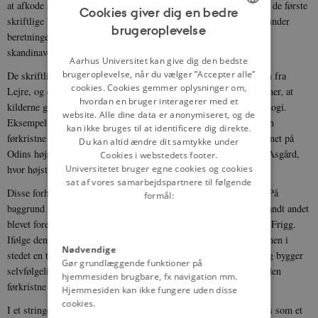
at afkode symbolikken i vikingetidens kunstneriske udtryk, og at de første
Cookies giver dig en bedre
skriftlige beskrivelser om vikingetidens førkristne religion – herunder
brugeroplevelse
ENGLISH
beretninger om Odin – først blev nedskrevet i middelalderen, da
skandinaverne var blevet kristne.
DANISH
Aarhus Universitet kan give dig den bedste
brugeroplevelse, når du vælger ”Accepter alle”
De skriftlige kilder er altså ikke samtidige med f.eks. sølvfiguren fra
cookies. Cookies gemmer oplysninger om,
Lejre, og de afspejler ofte et kristent verdensbillede. Dertil kommer, at
hvordan en bruger interagerer med et
kilderne giver modstridende oplysninger om den førkristne mytologi.
website. Alle dine data er anonymiseret, og de
Eksempelvis er Lidskjalv i
Den yngre Edda
, en hovedkilde til den
kan ikke bruges til at identificere dig direkte.
førkristne mytologi, der blev nedskrevet omkring 1230, både navnet på
Du kan altid ændre dit samtykke under
Odins højsæde og identiske med den lokalitet i gudernes hjem i Asgård,
Cookies i webstedets footer.
Universitetet bruger egne cookies og cookies
hvor højstolen var placeret.
sat af vores samarbejdspartnere til følgende
Disse forhold åbner op for andre tolkninger af figuren fra Lejre. På
formål:
baggrund af eksempelvis feminine træk i figurens dragt er det blandt andet
blevet foreslået, at figuren ikke forestiller Odin, men hans hustru Frigg.
Ifølge denne tolkning er vulsten under næsen ikke et overskæg, men i
Nødvendige
stedet en tydelig markering af en mund. Men også denne tolkning bygger
Gør grundlæggende funktioner på
selvfølgelig på skriftlige kilder fra middelalderen, der beskriver den
hjemmesiden brugbare, fx navigation mm.
førkristne religion.
Hjemmesiden kan ikke fungere uden disse
cookies.
I et stringent kildekritisk perspektiv kan figuren ikke identificeres som et