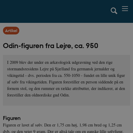
Artikel
Odin-figuren fra Lejre, ca. 950
I 2009 blev der under en arkæologisk udgravning ved den rige
stormandsresidens Lejre på Sjælland fra germansk jernalder og
vikingetid - dvs. perioden fra ca. 550-1050 - fundet en lille unik figur
af sølv fra vikingetiden. Figuren forestiller en person siddende på en
fornem stol, og den rummer en række attributter, der indikerer, at den
forestiller den oldnordiske gud Odin.
Figuren
Figuren er lavet af sølv. Den er 1,75 cm høj, 1,98 cm bred og 1,25 cm
dyb, og den vejer 9 gram. Der er altså tale om en ganske lille sølvfigur,