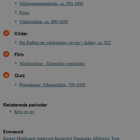
Jellingmonumenterne, ca. 950-1000
Frigg
CookieScriptConsent
1 år
CookieScript
danmarkshistorien.dk
Vikingetiden, ca. 800-1050
Kilder
Ibn Fadlan om vikingernes (ar-rus') skikke, ca. 922
Film
Miniforedrag - Danmarks oprindelse
XSRF-TOKEN
danmarkshistoriendk.h5p.com
1 dag
Quiz
Periodequiz: Vikingetiden, 790-1050
Relaterede perioder
__cf_bm
30
Cloudflare Inc.
Krig og tro
minutte
.vimeo.com
Emneord
Kasper Holdgaard Andersen
Kernestof Danmarks tilblivelse
Tom