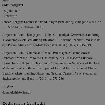
Sidst redigeret
CookieScriptConsent
1 år
CookieScript
16. juni 2016
danmarkshistorien.dk
Litteratur
Jensen, Jørgen: Danmarks Oldtid. Yngre jernalder og vikingetid 400 e.Kr.
– 1050 e.Kr., 2. udgave (2006).
Jørgensen, Lars: “Kongsgård – kultsted – marked. Overvejelser omkring
Tissøkompleksets struktur og funktion”, i: Kristina Jennbert (red.): Plats
och Praxis: Studier av nordisk förkristen ritual (2002), s. 215-249.
XSRF-TOKEN
danmarkshistoriendk.h5p.com
1 dag
Jørgensen, Lars: ”Gudme and Tissø. Two magnates’ complexes in
Denmark from the 3rd to the 11th century AD”, i: Babette Ludowici,
Hauke Jöns m.fl. (red.): Trade and Communication Networks of the First
Millennium AD in the northern part of Central Europe: Central Places,
Beach Markets, Landing Places and Trading Centres. Neue Studien zur
__cf_bm
30
Cloudflare Inc.
Sachsenforschung Band 1, (2010), s. 273-286.
minutte
.vimeo.com
Udgiver
danmarkshistorien.dk
Relateret indhold