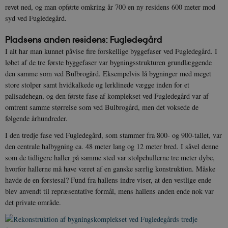
revet ned, og man opførte omkring år 700 en ny residens 600 meter mod
syd ved Fugledegård.
Pladsens anden residens: Fugledegård
I alt har man kunnet påvise fire forskellige byggefaser ved Fugledegård. I
løbet af de tre første byggefaser var bygningsstrukturen grundlæggende
den samme som ved Bulbrogård. Eksempelvis lå bygninger med meget
store stolper samt hvidkalkede og lerklinede vægge inden for et
palisadehegn, og den første fase af komplekset ved Fugledegård var af
omtrent samme størrelse som ved Bulbrogård, men det voksede de
følgende århundreder.
I den tredje fase ved Fugledegård, som stammer fra 800- og 900-tallet, var
den centrale halbygning ca. 48 meter lang og 12 meter bred. I såvel denne
som de tidligere haller på samme sted var stolpehullerne tre meter dybe,
hvorfor hallerne må have været af en ganske særlig konstruktion. Måske
havde de en førstesal? Fund fra hallens indre viser, at den vestlige ende
blev anvendt til repræsentative formål, mens hallens anden ende nok var
det private område.