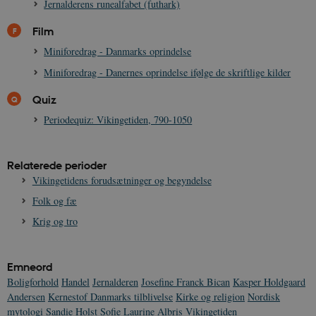
s
Jernalderens runealfabet (futhark)
b
e
Film
n
i
Miniforedrag - Danmarks oprindelse
i
s
s
Miniforedrag - Danernes oprindelse ifølge de skriftlige kilder
b
s
Quiz
k
a
Periodequiz: Vikingetiden, 790-1050
h
CloudFront-
.h5p.com
Session
A
Created-At
Relaterede perioder
_gat_UA-
.danmarkshistorien.dk
58
T
Vikingetidens forudsætninger og begyndelse
8822943-1
sekunder
c
A
Folk og fæ
p
n
Krig og tro
u
n
o
I
_
Emneord
u
a
Boligforhold
Handel
Jernalderen
Josefine Franck Bican
Kasper Holdgaard
r
Andersen
Kernestof Danmarks tilblivelse
Kirke og religion
Nordisk
h
w
mytologi
Sandie Holst
Sofie Laurine Albris
Vikingetiden