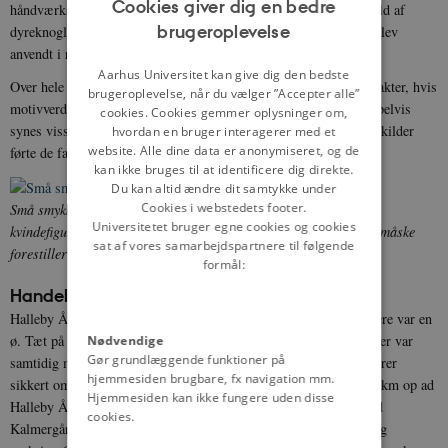
Cookies giver dig en bedre
håndværksområdet Kalmergården er påvist en brønd, som var fuld af
brugeroplevelse
dyreknogler. Det tyder på, at der var tale om en offerbrønd, der blev
ENGLISH
anvendt i ritualer i forbindelse med rituelle måltider.
DANISH
Aarhus Universitet kan give dig den bedste
Over hele pladsen er fundet smykker og amuletter af religiøs karakter, hvis
brugeroplevelse, når du vælger ”Accepter alle”
motivverden synes at stamme fra den nordiske mytologi. Eksempelvis
cookies. Cookies gemmer oplysninger om,
synes visse figurer at være valkyrier, som ifølge yngre skriftlige kilder
hvordan en bruger interagerer med et
website. Alle dine data er anonymiseret, og de
førte de faldne krigere fra slagmarken til Valhalla.
kan ikke bruges til at identificere dig direkte.
Du kan altid ændre dit samtykke under
Cookies i webstedets footer.
Små smykker eller amuletter fundet ved Tissø. Måske forestiller
Universitetet bruger egne cookies og cookies
kvindefiguren i midten gudinden Freja, mens de to andre figurer måske
sat af vores samarbejdspartnere til følgende
forestiller valkyrier.
Foto:
Nationalmuseet.
formål:
Handel og håndværk ved Kalmergården
Halleby Å udmunder i Storebælt ved halvøen Reersø, som tidligere var en
ø. Tæt på åens udmunding ved Dalby Hals lå en landingsplads, der var
Nødvendige
Gør grundlæggende funktioner på
samtidig med pladsen ved Tissø. Når skibe ankom, blev deres varer
hjemmesiden brugbare, fx navigation mm.
sikkert omlastet, sådan at mindre skibe kunne sejle dem de ca. 7 km op ad
Hjemmesiden kan ikke fungere uden disse
Halleby Å til markedspladsen ved Tissø. På markedspladsen ved
cookies.
Kalmergården, langs med åen lå en koncentration af bygninger, og