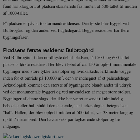
fund har klargjort, at pladsen eksisterede fra midten af 500-tallet til midten
af 1000-tallet.
På pladsen er påvist to stormandresidenser. Den første blev bygget ved
Bulbrogård, og den anden ved Fugledegård. Begge residenser har flere
bygningsfaser.
Pladsens første residens: Bulbrogård
Ved Bulbrogård, i den nordligste del af pladsen, lå i 500- og 600-tallet
pladsens første residens. Her blev i løbet af ca. 150 år opført monumentale
bygninger med store tykke træstolper og hvidkalkede, lerklinede vægge
2
inden for et område på 10.000 m
, der var indhegnet af et palisadehegn.
Arkæologisk kommer den største af bygningerne blandt andet til udtryk
ved det monumentale byggeri og ved anvendelsen af meget store stolper.
Bygninger af denne slags, der ikke har været anvendt til almindelig
beboelse eller haft stald i den ene ende, har i arkæologien betegnelsen
”hal”. Hallen, der blev opført i midten af 500-tallet, var 38 meter lang og
op til 7 meter bred. Den havde seks par tagbærende stolper og tre
indgange.