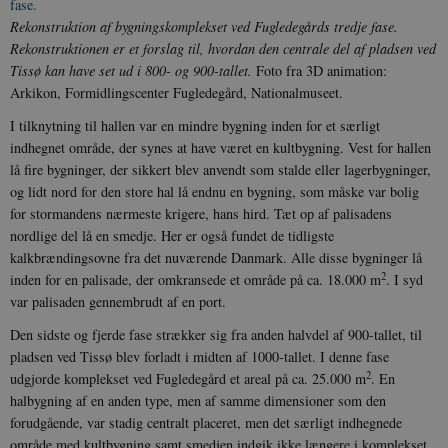
Rekonstruktion af bygningskomplekset ved Fugledegårds tredje fase.
Rekonstruktionen er et forslag til, hvordan den centrale del af pladsen ved
Tissø kan have set ud i 800- og 900-tallet.
Foto fra 3D animation:
Arkikon, Formidlingscenter Fugledegård, Nationalmuseet.
I tilknytning til hallen var en mindre bygning inden for et særligt
indhegnet område, der synes at have været en kultbygning. Vest for hallen
lå fire bygninger, der sikkert blev anvendt som stalde eller lagerbygninger,
og lidt nord for den store hal lå endnu en bygning, som måske var bolig
for stormandens nærmeste krigere, hans hird. Tæt op af palisadens
nordlige del lå en smedje. Her er også fundet de tidligste
kalkbrændingsovne fra det nuværende Danmark. Alle disse bygninger lå
2
inden for en palisade, der omkransede et område på ca. 18.000 m
. I syd
var palisaden gennembrudt af en port.
Den sidste og fjerde fase strækker sig fra anden halvdel af 900-tallet, til
pladsen ved Tissø blev forladt i midten af 1000-tallet. I denne fase
2
udgjorde komplekset ved Fugledegård et areal på ca. 25.000 m
. En
halbygning af en anden type, men af samme dimensioner som den
forudgående, var stadig centralt placeret, men det særligt indhegnede
område med kultbygning samt smedjen indgik ikke længere i komplekset.