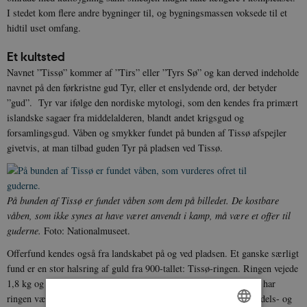
I stedet kom flere andre bygninger til, og bygningsmassen voksede til et
hidtil uset omfang.
Et kultsted
Navnet ”Tissø” kommer af ”Tirs” eller ”Tyrs Sø” og kan derved indeholde
navnet på den førkristne gud Tyr, eller et enslydende ord, der betyder
”gud”. Tyr var ifølge den nordiske mytologi, som den kendes fra primært
islandske sagaer fra middelalderen, blandt andet krigsgud og
forsamlingsgud. Våben og smykker fundet på bunden af Tissø afspejler
givetvis, at man tilbad guden Tyr på pladsen ved Tissø.
På bunden af Tissø er fundet våben som dem på billedet. De kostbare
våben, som ikke synes at have været anvendt i kamp, må være et offer til
guderne.
Foto: Nationalmuseet.
Offerfund kendes også fra landskabet på og ved pladsen. Et ganske særligt
fund er en stor halsring af guld fra 900-tallet: Tissø-ringen. Ringen vejede
1,8 kg og er det største danske guldfund fra vikingetiden. Måske har
ringen været båret i forbindelse med kultiske aktiviteter. Ved handels- og