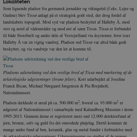
Lokaliteten
Som lignende pladser fra germansk jernalder og vikingetid (f.eks. Lejre og
Gudme) blev Tissø anlagt på et strategisk godt sted, der drog fordel af
landskabets topografi. Mod syd var pladsen beskyttet af Halleby Å, mod
vest og nord af vådområder og mod øst af søen Tissø. Tissø er forbundet
til både Storebælt og andre dele af Vestsjælland via åsystemer, hvor især
Halleby Å var en vigtig vandvej. Pladsen ved Tissø var altså både godt
beskyttet, og via vandveje var den let at komme til.
Pladsens udstrækning ved den vestlige bred af Tissø med markering af de
arkæologiske udgravninger (brune felter).
Kort udarbejdet af Josefine
Franck Bican, Michael Nørgaard Jørgensen & Pia Brejnholt,
Nationalmuseet.
2
2
Pladsen dækkede et areal på ca. 500.000 m
, hvoraf ca. 93.000 m
er
udgravet af Nationalmuseet i samarbejde med Kalundborg Museum i årene
1995-2013. Gennem årene er registreret mere end 12.000 detektorfund af
jern, bronze, sølv og guld fra det omrodede pløjelag. Dertil kommer de
mange andre fund af ben, keramik, glas og metal fundet i forbindelse med
de arkæologiske udgravninger. Udgravningerne og studier af de mange