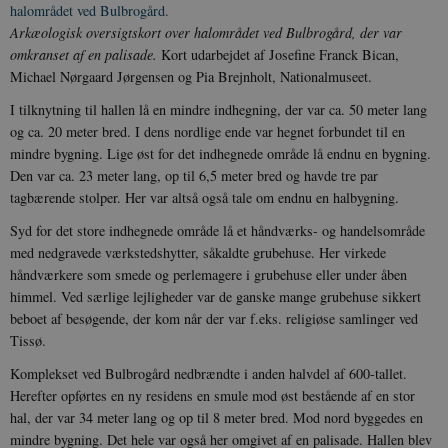
Arkæologisk oversigtskort over halområdet ved Bulbrogård, der var
omkranset af en palisade.
Kort udarbejdet af Josefine Franck Bican,
Michael Nørgaard Jørgensen og Pia Brejnholt, Nationalmuseet.
I tilknytning til hallen lå en mindre indhegning, der var ca. 50 meter lang
og ca. 20 meter bred. I dens nordlige ende var hegnet forbundet til en
mindre bygning. Lige øst for det indhegnede område lå endnu en bygning.
Den var ca. 23 meter lang, op til 6,5 meter bred og havde tre par
tagbærende stolper. Her var altså også tale om endnu en halbygning.
Syd for det store indhegnede område lå et håndværks- og handelsområde
med nedgravede værkstedshytter, såkaldte grubehuse. Her virkede
håndværkere som smede og perlemagere i grubehuse eller under åben
himmel. Ved særlige lejligheder var de ganske mange grubehuse sikkert
beboet af besøgende, der kom når der var f.eks. religiøse samlinger ved
Tissø.
Komplekset ved Bulbrogård nedbrændte i anden halvdel af 600-tallet.
Herefter opførtes en ny residens en smule mod øst bestående af en stor
hal, der var 34 meter lang og op til 8 meter bred. Mod nord byggedes en
mindre bygning. Det hele var også her omgivet af en palisade. Hallen blev