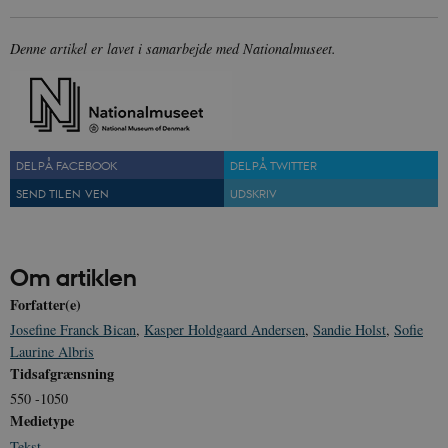
Denne artikel er lavet i samarbejde med Nationalmuseet.
sp_t
1 år
Spotify Inc.
.spotify.com
DEL PÅ FACEBOOK
DEL PÅ TWITTER
SEND TIL EN VEN
UDSKRIV
sp_landing
1 dag
Spotify Inc.
.spotify.com
Om artiklen
Forfatter(e)
Josefine Franck Bican
,
Kasper Holdgaard Andersen
,
Sandie Holst
,
Sofie
JSESSIONID
Session
Oracle Corporation
Laurine Albris
.nr-data.net
Tidsafgrænsning
550 -1050
Medietype
Tekst