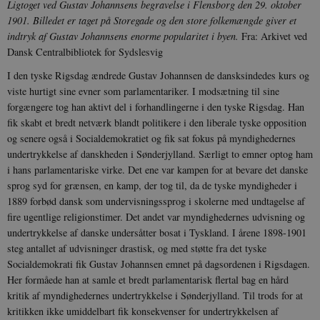
Ligtoget ved Gustav Johannsens begravelse i Flensborg den 29. oktober
1901. Billedet er taget på Storegade og den store folkemængde giver et
indtryk af Gustav Johannsens enorme popularitet i byen.
Fra: Arkivet ved
Dansk Centralbibliotek for Sydslesvig
I den tyske Rigsdag ændrede Gustav Johannsen de dansksindedes kurs og
viste hurtigt sine evner som parlamentariker. I modsætning til sine
forgængere tog han aktivt del i forhandlingerne i den tyske Rigsdag. Han
fik skabt et bredt netværk blandt politikere i den liberale tyske opposition
og senere også i Socialdemokratiet og fik sat fokus på myndighedernes
undertrykkelse af danskheden i Sønderjylland. Særligt to emner optog ham
i hans parlamentariske virke. Det ene var kampen for at bevare det danske
sprog syd for grænsen, en kamp, der tog til, da de tyske myndigheder i
1889 forbød dansk som undervisningssprog i skolerne med undtagelse af
fire ugentlige religionstimer. Det andet var myndighedernes udvisning og
undertrykkelse af danske undersåtter bosat i Tyskland. I årene 1898-1901
steg antallet af udvisninger drastisk, og med støtte fra det tyske
Socialdemokrati fik Gustav Johannsen emnet på dagsordenen i Rigsdagen.
Her formåede han at samle et bredt parlamentarisk flertal bag en hård
kritik af myndighedernes undertrykkelse i Sønderjylland. Til trods for at
kritikken ikke umiddelbart fik konsekvenser for undertrykkelsen af