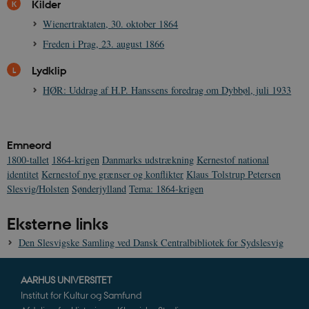
måned
Kilder
_ga
1 år 1
D
Google LLC
Wienertraktaten, 30. oktober 1864
måned
k
.danmarkshistorien.dk
U
Freden i Prag, 23. august 1866
s
i
a
Lydklip
a
c
HØR: Uddrag af H.P. Hanssens foredrag om Dybbøl, juli 1933
s
b
e
n
i
Emneord
i
s
1800-tallet
1864-krigen
Danmarks udstrækning
Kernestof national
s
identitet
Kernestof nye grænser og konflikter
Klaus Tolstrup Petersen
b
s
Slesvig/Holsten
Sønderjylland
Tema: 1864-krigen
k
a
h
Eksterne links
CloudFront-
.h5p.com
Session
A
Den Slesvigske Samling ved Dansk Centralbibliotek for Sydslesvig
Created-At
_gat_UA-
.danmarkshistorien.dk
58
T
8822943-1
sekunder
c
AARHUS UNIVERSITET
A
p
Institut for Kultur og Samfund
n