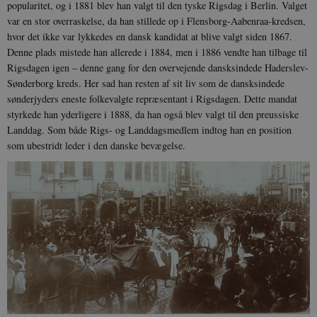
popularitet, og i 1881 blev han valgt til den tyske Rigsdag i Berlin. Valget
var en stor overraskelse, da han stillede op i Flensborg-Aabenraa-kredsen,
hvor det ikke var lykkedes en dansk kandidat at blive valgt siden 1867.
Denne plads mistede han allerede i 1884, men i 1886 vendte han tilbage til
Rigsdagen igen – denne gang for den overvejende dansksindede Haderslev-
Sønderborg kreds. Her sad han resten af sit liv som de dansksindede
sønderjyders eneste folkevalgte repræsentant i Rigsdagen. Dette mandat
styrkede han yderligere i 1888, da han også blev valgt til den preussiske
Landdag. Som både Rigs- og Landdagsmedlem indtog han en position
som ubestridt leder i den danske bevægelse.