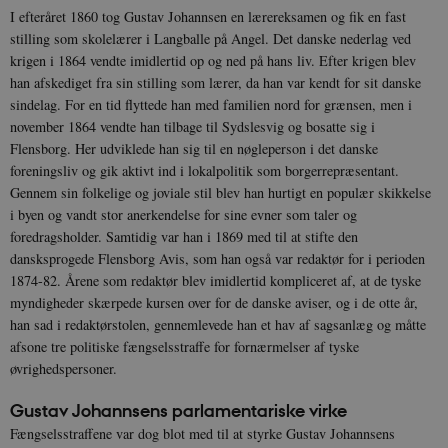
I efteråret 1860 tog Gustav Johannsen en lærereksamen og fik en fast
stilling som skolelærer i Langballe på Angel. Det danske nederlag ved
krigen i 1864 vendte imidlertid op og ned på hans liv. Efter krigen blev
han afskediget fra sin stilling som lærer, da han var kendt for sit danske
sindelag. For en tid flyttede han med familien nord for grænsen, men i
november 1864 vendte han tilbage til Sydslesvig og bosatte sig i
Flensborg. Her udviklede han sig til en nøgleperson i det danske
foreningsliv og gik aktivt ind i lokalpolitik som borgerrepræsentant.
Gennem sin folkelige og joviale stil blev han hurtigt en populær skikkelse
i byen og vandt stor anerkendelse for sine evner som taler og
foredragsholder. Samtidig var han i 1869 med til at stifte den
dansksprogede Flensborg Avis, som han også var redaktør for i perioden
1874-82. Årene som redaktør blev imidlertid kompliceret af, at de tyske
myndigheder skærpede kursen over for de danske aviser, og i de otte år,
han sad i redaktørstolen, gennemlevede han et hav af sagsanlæg og måtte
afsone tre politiske fængselsstraffe for fornærmelser af tyske
øvrighedspersoner.
Gustav Johannsens parlamentariske virke
Fængselsstraffene var dog blot med til at styrke Gustav Johannsens