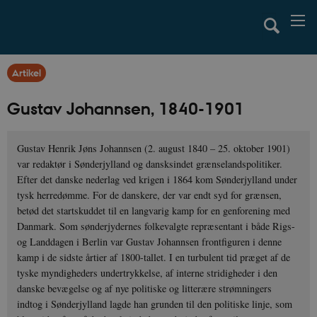
Artikel
Gustav Johannsen, 1840-1901
Gustav Henrik Jøns Johannsen (2. august 1840 – 25. oktober 1901)
var redaktør i Sønderjylland og dansksindet grænselandspolitiker.
Efter det danske nederlag ved krigen i 1864 kom Sønderjylland under
tysk herredømme. For de danskere, der var endt syd for grænsen,
betød det startskuddet til en langvarig kamp for en genforening med
Danmark. Som sønderjydernes folkevalgte repræsentant i både Rigs-
og Landdagen i Berlin var Gustav Johannsen frontfiguren i denne
kamp i de sidste årtier af 1800-tallet. I en turbulent tid præget af de
tyske myndigheders undertrykkelse, af interne stridigheder i den
danske bevægelse og af nye politiske og litterære strømningers
indtog i Sønderjylland lagde han grunden til den politiske linje, som