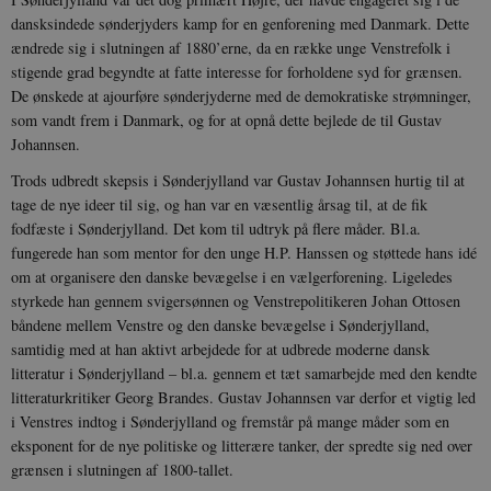
cookies.
dansksindede sønderjyders kamp for en genforening med Danmark. Dette
ændrede sig i slutningen af 1880’erne, da en række unge Venstrefolk i
Navn
Udbyder / Domæne
Udløb
stigende grad begyndte at fatte interesse for forholdene syd for grænsen.
be_typo_user
Session
TYPO3 Association
De ønskede at ajourføre sønderjyderne med de demokratiske strømninger,
.danmarkshistorien.dk
som vandt frem i Danmark, og for at opnå dette bejlede de til Gustav
Johannsen.
Trods udbredt skepsis i Sønderjylland var Gustav Johannsen hurtig til at
tage de nye ideer til sig, og han var en væsentlig årsag til, at de fik
fodfæste i Sønderjylland. Det kom til udtryk på flere måder. Bl.a.
sp_t
1 år
Spotify Inc.
fungerede han som mentor for den unge H.P. Hanssen og støttede hans idé
.spotify.com
om at organisere den danske bevægelse i en vælgerforening. Ligeledes
styrkede han gennem svigersønnen og Venstrepolitikeren Johan Ottosen
båndene mellem Venstre og den danske bevægelse i Sønderjylland,
samtidig med at han aktivt arbejdede for at udbrede moderne dansk
litteratur i Sønderjylland – bl.a. gennem et tæt samarbejde med den kendte
sp_landing
1 dag
Spotify Inc.
litteraturkritiker Georg Brandes. Gustav Johannsen var derfor et vigtig led
.spotify.com
i Venstres indtog i Sønderjylland og fremstår på mange måder som en
eksponent for de nye politiske og litterære tanker, der spredte sig ned over
grænsen i slutningen af 1800-tallet.