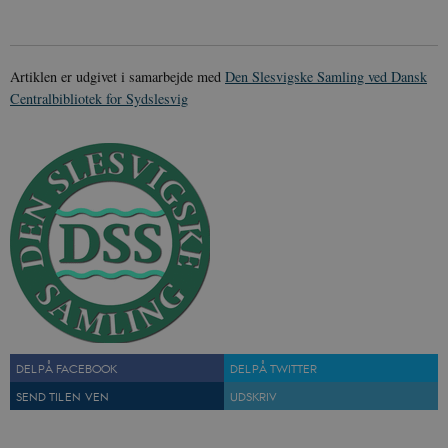
JSESSIONID
Session
Oracle Corporation
.nr-data.net
Artiklen er udgivet i samarbejde med
Den Slesvigske Samling ved Dansk
Centralbibliotek for Sydslesvig
CookieScriptConsent
1 år
CookieScript
danmarkshistorien.dk
XSRF-TOKEN
danmarkshistoriendk.h5p.com
1 dag
DEL PÅ FACEBOOK
DEL PÅ TWITTER
SEND TIL EN VEN
UDSKRIV