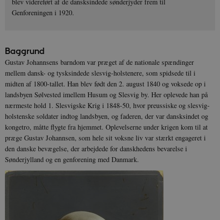
blev videreført af de dansksindede sønderjyder frem til
Genforeningen i 1920.
Baggrund
Gustav Johannsens barndom var præget af de nationale spændinger
mellem dansk- og tysksindede slesvig-holstenere, som spidsede til i
midten af 1800-tallet. Han blev født den 2. august 1840 og voksede op i
landsbyen Sølvested imellem Husum og Slesvig by. Her oplevede han på
nærmeste hold 1. Slesvigske Krig i 1848-50, hvor preussiske og slesvig-
holstenske soldater indtog landsbyen, og faderen, der var dansksindet og
kongetro, måtte flygte fra hjemmet. Oplevelserne under krigen kom til at
præge Gustav Johannsen, som hele sit voksne liv var stærkt engageret i
den danske bevægelse, der arbejdede for danskhedens bevarelse i
Sønderjylland og en genforening med Danmark.