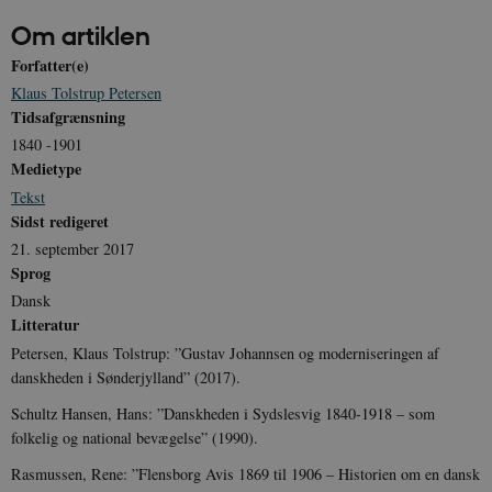
__cf_bm
30
Cloudflare Inc.
Om artiklen
minutte
.vimeo.com
Forfatter(e)
Klaus Tolstrup Petersen
Tidsafgrænsning
1840 -1901
Medietype
Tekst
Sidst redigeret
Udbyder /
21. september 2017
Navn
Udløb
Beskrivelse
Domæne
Udbyder /
Udbyder /
Sprog
Navn
Navn
Udløb
Udløb
Beskrivelse
Besk
Domæne
Domæne
cf_clearance
1 år
Podbean
Cloudflare,
Navn
Udbyder / Domæne
Udløb
B
Dansk
VISITOR_INFO1_LIVE
_cfuvid
Inc.
.vimeo.com
6
Session
Denne cooki
Google LLC
Litteratur
.podbean.com
måneder
indstilles af 
.youtube.com
nmstat
1 år 1
D
Siteimprove A/S
for at holde s
VISITOR_PRIVACY_METADATA
6
YouTube
måned
S
.danmarkshistorien.dk
Petersen, Klaus Tolstrup: ”Gustav Johannsen og moderniseringen af
brugerpræfer
måneder
.youtube.com
r
for Youtube-
danskheden i Sønderjylland” (2017).
d
videoer, der e
a
indlejret i
h
Schultz Hansen, Hans: ”Danskheden i Sydslesvig 1840-1918 – som
websteder; d
b
folkelig og national bevægelse” (1990).
også afgøre,
h
webstedsbes
t
bruger den ny
Rasmussen, Rene: ”Flensborg Avis 1869 til 1906 – Historien om en dansk
gamle version
CloudFront-
.h5p.com
Session
A