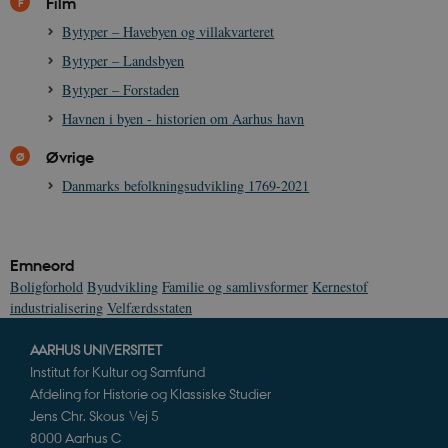
Film
Bytyper – Havebyen og villakvarteret
Bytyper – Landsbyen
Bytyper – Forstaden
Havnen i byen - historien om Aarhus havn
Øvrige
Danmarks befolkningsudvikling 1769-2021
Emneord
Boligforhold
Byudvikling
Familie og samlivsformer
Kernestof
industrialisering
Velfærdsstaten
AARHUS UNIVERSITET
Institut for Kultur og Samfund
Afdeling for Historie og Klassiske Studier
Jens Chr. Skous Vej 5
8000 Aarhus C