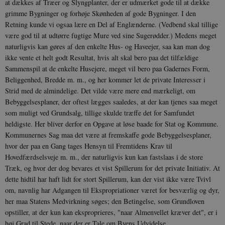
b
at dækkes af Træer og Slyngplanter, der er udmærket gode til at dække
s
grimme Bygninger og forhøje Skønheden af gode Bygninger. I den
k
a
Retning kunde vi ogsaa lære en Del af Englænderne. (Ved­bend skal tillige
h
være god til at udtørre fugtige Mure ved sine Sugerødder.) Medens meget
CloudFront-
.h5p.com
Session
A
naturligvis kan gøres af den enkelte Hus- og Haveejer, saa kan man dog
Created-At
ikke vente et helt godt Resultat, hvis alt skal bero paa det tilfældige
_gat_UA-
.danmarkshistorien.dk
58
T
Sammenspil at de enkelte Hus­ejere, meget vil bero paa Gadernes Form,
8822943-1
sekunder
c
Beliggenhed, Bredde m. m., og her kommer let de private Inter­esser i
A
p
Strid med de almindelige. Det vilde være mere end mærkeligt, om
n
u
Bebyggelsesplaner, der oftest lægges saaledes, at der kan tjenes saa meget
n
som mu­ligt ved Grundsalg, tillige skulde træffe det for Sam­fundet
o
I
heldigste. Her bliver derfor en Opgave at løse baade for Stat og Kommune.
_
Kommunernes Sag maa det være at fremskaffe gode Bebyggelsesplaner,
u
a
hvor der paa en Gang tages Hensyn til Fremtidens Krav til
r
Hovedfærdselsveje m. m., der naturligvis kun kan fastslaas i de store
h
w
Træk, og hvor der dog bevares et vist Spillerum for det private Initiativ. At
dette hidtil har haft lidt for stort Spillerum, kan der vist ikke være Tvivl
om, navnlig har Adgangen til Ekspropria­tioner været for besværlig og dyr,
her maa Statens Medvirkning søges; den Betingelse, som Grundloven
opstiller, at der kun kan eksproprieres, "naar Almen­vellet kræver det", er i
høj Grad til Stede, naar der er Tale om Byens Udvidelse