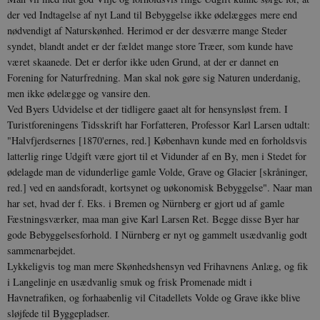
Domæne
Domæne
cf_clearance
1 år
Podbean
Cloudflare,
der ved Indtagelse af nyt Land til Bebyggelse ikke ødelægges mere end
Navn
Udbyder / Domæne
Udløb
B
VISITOR_INFO1_LIVE
_cfuvid
Inc.
.vimeo.com
6
Session
Denne cooki
Google LLC
nødven­digt af Naturskønhed. Herimod er der desværre mange Steder
.podbean.com
måneder
indstilles af 
.youtube.com
nmstat
1 år 1
D
Siteimprove A/S
for at holde s
VISITOR_PRIVACY_METADATA
6
syndet, blandt andet er der fældet mange store Træer, som kunde have
YouTube
måned
S
.danmarkshistorien.dk
brugerpræfer
måneder
.youtube.com
r
været skaanede. Det er der­for ikke uden Grund, at der er dannet en
for Youtube-
d
videoer, der e
a
Forening for Naturfredning. Man skal nok gøre sig Naturen underdanig,
indlejret i
h
men ikke ødelægge og vansire den.
websteder; d
b
også afgøre,
h
Ved Byers Udvidelse et der tidligere gaaet alt for hensynsløst frem. I
webstedsbes
t
Turistforeningens Tidsskrift har Forfatteren, Professor Karl Larsen udtalt:
bruger den ny
gamle version
CloudFront-
.h5p.com
Session
A
"Halvfjerdsernes [1870'ernes, red.] København kunde med en forholdsvis
Youtube-
Key-Pair-Id
grænsefladen
latterlig ringe Udgift være gjort til et Vidunder af en By, men i Stedet for
_gid
1 dag
D
Google LLC
ødelagde man de vidunderlige gamle Volde, Grave og Glacier [skråninger,
NID
6
Denne cooki
Google LLC
k
.danmarkshistorien.dk
måneder
indstilles af
.google.com
red.] ved en aandsforadt, kortsynet og uøkonomisk Bebyggelse". Naar man
U
3 dage
DoubleClick 
D
har set, hvad der f. Eks. i Bremen og Nürnberg er gjort ud af gamle
ejes af Google
e
at hjælpe med
f
Fæstningsværker, maa man give Karl Larsen Ret. Begge disse Byer har
oprette en pro
i
gode Bebyggelsesforhold. I Nürn­berg er nyt og gammelt usædvanlig godt
dine interess
t
vise dig relev
D
sammen­arbejdet.
annoncer på 
o
websteder.
Lykkeligvis tog man mere Skønhedshensyn ved Frihavnens Anlæg, og fik
v
s
i Langelinje en usædvanlig smuk og frisk Promenade midt i
YSC
Session
Denne cooki
Google LLC
indstilles af
.youtube.com
Havnetrafiken, og forhaabenlig vil Citadellets Volde og Grave ikke blive
h5pcomsession
danmarkshistoriendk.h5p.com
1 dag
A
YouTube til a
sløjfede til Byggepladser.
visninger af
CloudFront-
.h5p.com
Session
A