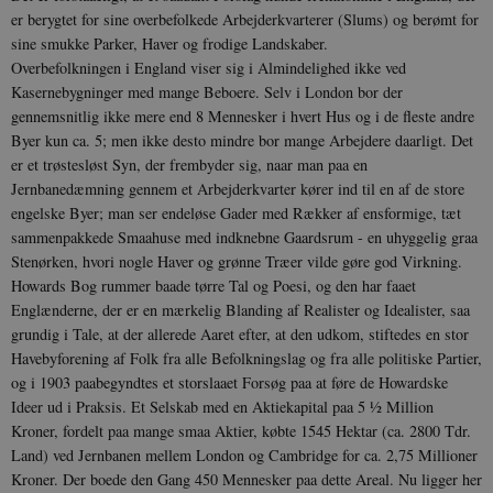
er berygtet for sine over­befolkede Arbejderkvarterer (Slums) og berømt for
sine smukke Parker, Haver og frodige Landskaber.
Overbefolkningen i England viser sig i Alminde­lighed ikke ved
Kasernebygninger med mange Beboere. Selv i London bor der
gennemsnitlig ikke mere end 8 Mennesker i hvert Hus og i de fleste andre
Byer kun ca. 5; men ikke desto mindre bor mange Arbejdere daarligt. Det
er et trøstesløst Syn, der frembyder sig, naar man paa en
Jernbanedæmning gennem et Arbejderkvarter kører ind til en af de store
engelske Byer; man ser endeløse Gader med Rækker af ensformige, tæt
sammenpakkede Smaahuse med indknebne Gaards­rum - en uhyggelig graa
Stenørken, hvori nogle Ha­ver og grønne Træer vilde gøre god Virkning.
Howards Bog rummer baade tørre Tal og Poesi, og den har faaet
Englænderne, der er en mærkelig Blanding af Realister og Idealister, saa
grundig i Tale, at der allerede Aaret efter, at den udkom, stiftedes en stor
Havebyforening af Folk fra alle Befolkningslag og fra alle politiske Partier,
og i 1903 paabegyndtes et storslaaet Forsøg paa at føre de Howardske
Ideer ud i Praksis. Et Selskab med en Aktiekapital paa 5 ½ Million
Kroner, fordelt paa mange smaa Aktier, købte 1545 Hektar (ca. 2800 Tdr.
Land) ved Jernbanen mellem London og Cambridge for ca. 2,75 Millioner
Kroner. Der boede den Gang 450 Mennesker paa dette Areal. Nu ligger her