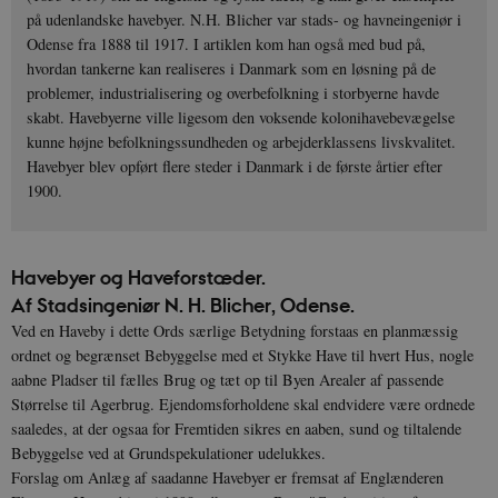
på udenlandske havebyer. N.H. Blicher var stads- og havneingeniør i
Odense fra 1888 til 1917. I artiklen kom han også med bud på,
hvordan tankerne kan realiseres i Danmark som en løsning på de
problemer, industrialisering og overbefolkning i storbyerne havde
skabt. Havebyerne ville ligesom den voksende kolonihavebevægelse
kunne højne befolkningssundheden og arbejderklassens livskvalitet.
Havebyer blev opført flere steder i Danmark i de første årtier efter
1900.
Havebyer og Haveforstæder.
Af Stadsingeniør N. H. Blicher, Odense.
Ved en Haveby i dette Ords særlige Betydning forstaas en planmæssig
ordnet og begrænset Bebyggelse med et Stykke Have til hvert Hus, nogle
aabne Pladser til fælles Brug og tæt op til Byen Arealer af passende
Størrelse til Agerbrug. Ejendomsforholdene skal endvidere være ordnede
saaledes, at der ogsaa for Fremtiden sikres en aaben, sund og tiltalende
Bebyggelse ved at Grundspekulationer udelukkes.
Forslag om Anlæg af saadanne Havebyer er frem­sat af Englænderen