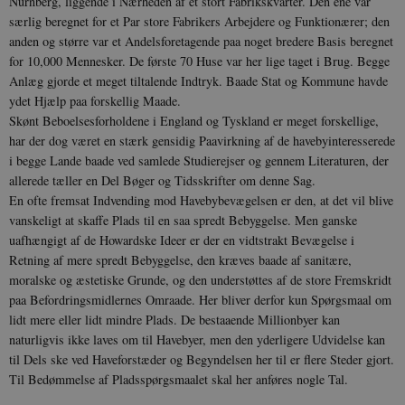
Nürnberg, liggende i Nærheden af et stort Fabrikskvarter. Den ene var
særlig beregnet for et Par store Fabrikers Arbejdere og Funktionærer; den
anden og større var et Andelsforetagende paa noget bredere Basis beregnet
for 10,000 Mennesker. De første 70 Huse var her lige taget i Brug. Begge
Anlæg gjorde et meget tiltalende Indtryk. Baade Stat og Kommune havde
ydet Hjælp paa forskellig Maade.
Skønt Beboelsesforholdene i England og Tyskland er meget forskellige,
har der dog været en stærk gen­sidig Paavirkning af de havebyinteresserede
i begge Lande baade ved samlede Studierejser og gennem Literaturen, der
allerede tæller en Del Bøger og Tids­skrifter om denne Sag.
En ofte fremsat Indvending mod Havebybevægel­sen er den, at det vil blive
vanskeligt at skaffe Plads til en saa spredt Bebyggelse. Men ganske
uafhængigt af de Howardske Ideer er der en vidtstrakt Bevægelse i
Retning af mere spredt Bebyggelse, den kræves baade af sanitære,
moralske og æstetiske Grunde, og den understøttes af de store Fremskridt
paa Befordrings­midlernes Omraade. Her bliver derfor kun Spørgs­maal om
lidt mere eller lidt mindre Plads. De be­staaende Millionbyer kan
naturligvis ikke laves om til Havebyer, men den yderligere Udvidelse kan
til Dels ske ved Haveforstæder og Begyndelsen her til er flere Steder gjort.
Til Bedømmelse af Pladsspørgsmaalet skal her anføres nogle Tal.