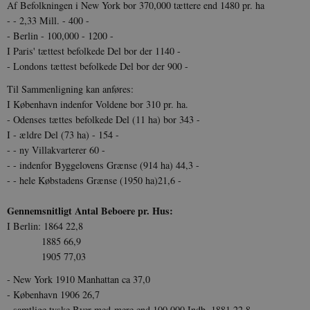
Af Befolkningen i New York bor 370,000 tættere end 1480 pr. ha
- - 2,33 Mill. - 400 -
- Berlin - 100,000 - 1200 -
I Paris' tættest befolkede Del bor der 1140 -
- Londons tættest befolkede Del bor der 900 -
Til Sammenligning kan anføres:
I København indenfor Voldene bor 310 pr. ha.
- Odenses tættes befolkede Del (11 ha) bor 343 -
I - ældre Del (73 ha) - 154 -
- - ny Villakvarterer 60 -
- - indenfor Byggelovens Grænse (914 ha) 44,3 -
- - hele Købstadens Grænse (1950 ha)21,6 -
Gennemsnitligt Antal Beboere pr. Hus:
I Berlin: 1864 22,8
1885 66,9
1905 77,03
- New York 1910 Manhattan ca 37,0
- København 1906 26,7
- samtlige tyske Byer med mere end 100,000 Indb. 1881 22,8