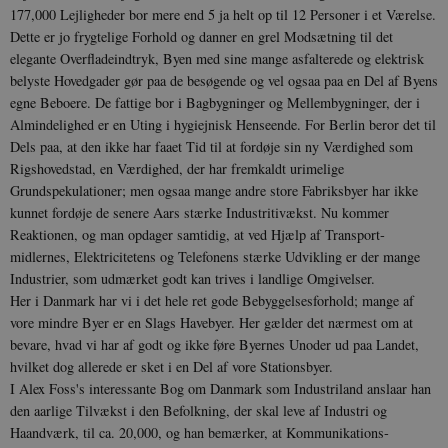
177,000 Lejligheder bor mere end 5 ja helt op til 12 Personer i et Værelse.
Dette er jo frygtelige Forhold og danner en grel Modsætning til det
elegante Over­fladeindtryk, Byen med sine mange asfalterede og elek­trisk
belyste Hovedgader gør paa de besøgende og vel ogsaa paa en Del af Byens
egne Beboere. De fattige bor i Bagbygninger og Mellembygninger, der i
sp_landing
1 dag
Spotify Inc.
.spotify.com
Almin­delighed er en Uting i hygiejnisk Henseende. For Berlin beror det til
Dels paa, at den ikke har faaet Tid til at fordøje sin ny Værdighed som
Rigshoved­stad, en Værdighed, der har fremkaldt urimelige
Grundspekulationer; men ogsaa mange andre store Fabriksbyer har ikke
kunnet fordøje de senere Aars stærke Industritivækst. Nu kommer
JSESSIONID
Session
Oracle Corporation
Reaktionen, og man opdager samtidig, at ved Hjælp af Transport­
.nr-data.net
midlernes, Elektricitetens og Telefonens stærke Ud­vikling er der mange
Industrier, som udmærket godt kan trives i landlige Omgivelser.
Her i Danmark har vi i det hele ret gode Bebyg­gelsesforhold; mange af
vore mindre Byer er en Slags Havebyer. Her gælder det nærmest om at
bevare, hvad vi har af godt og ikke føre Byernes Unoder ud paa Landet,
hvilket dog allerede er sket i en Del af vore Stationsbyer.
CookieScriptConsent
1 år
CookieScript
danmarkshistorien.dk
I Alex Foss's interessante Bog om Danmark som Industriland anslaar han
den aarlige Tilvækst i den Befolkning, der skal leve af Industri og
Haandværk, til ca. 20,000, og han bemærker, at Kommunikations­