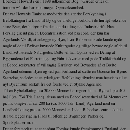
Ebenezer Howard i en i 1898 udkommen Bog: "Garden cities of
tomorrow", der har vakt megen Opmærksomhed.
Det var Howards Tanke at modvirke den stærke Forskydning i
Befolkningen fra Land til By og de uheldige Forhold i de hurtigt voksende
store Byer, der hidrører fra den stærkt tiltagende Industridrift. Hans
Forslag gik ud paa en Decentralisation ved paa Jord, der kun har
Agerlands Værdi, at anlægge ny Byer, hvor Beboerne baade kunde nyde
nogle af de til Bylivet knyttede Kulturgoder og tillige bevare nogle af de til
Landlivet hørende Naturgoder. Dette vil han Opnaa ved en Deling af
Bygrundene i et Forretnings- og Fabrikskvarter med gode Trafikforhold og
et Be­boelseskvarter af villaagtig Karakter, ved Bevarelse af et Bælte
Agerland udenom Byen og ved paa Forhaand at sætte en Grænse for Byens
Størrelse, saaledes at en yderligere Befolkningstilvækst maa henvises til et
nyt Bycentrum adskilt fra det første ved et Stykke Ager­land.
Til en Bybefolkning paa 30.000 Mennesker regner han et Byareal paa 405
ha
[1]
(ca. 734 Tdr. Land), altsaa med en Beboelsestæthed af 74 Mennesker
pr. ha, omgivet af ca. 200 ha (ca. 3600 Tdr. Land) Agerland med en
Landbefolkning paa ca. 2000 Mennesker. Inde i Beboelsescentret skulde
der udlægges rigelig Plads til offenlige Bygninger, Parker og
Sportspladser m. m.
Det er forstaaeligt, at et saadant Forslag kunde fremkomme i England, der