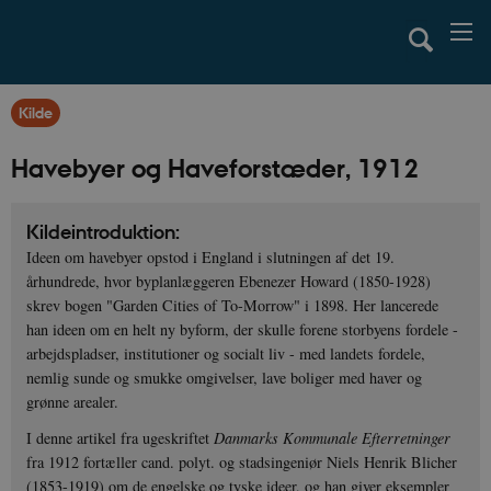
Kilde
Havebyer og Haveforstæder, 1912
Kildeintroduktion:
Ideen om havebyer opstod i England i slutningen af det 19.
århundrede, hvor byplanlæggeren Ebenezer Howard (1850-1928)
skrev bogen "Garden Cities of To-Morrow" i 1898. Her lancerede
han ideen om en helt ny byform, der skulle forene storbyens fordele -
arbejdspladser, institutioner og socialt liv - med landets fordele,
nemlig sunde og smukke omgivelser, lave boliger med haver og
grønne arealer.
I denne artikel fra ugeskriftet
Danmarks Kommunale Efterretninger
fra 1912 fortæller cand. polyt. og stadsingeniør Niels Henrik Blicher
(1853-1919) om de engelske og tyske ideer, og han giver eksempler