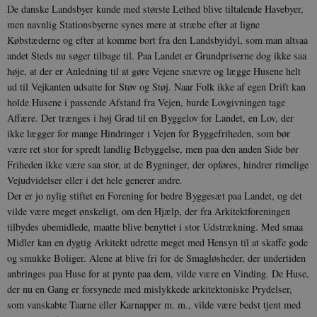
indlejrede vi
De danske Landsbyer kunde med største Lethed blive tiltalende Havebyer,
Signature
men navnlig Stationsbyerne synes mere at stræbe efter at ligne
vuid
1 år 1
D
Vimeo.com Inc.
måned
V
Købstæderne og efter at komme bort fra den Landsbyidyl, som man altsaa
.vimeo.com
p
andet Steds nu søger tilbage til. Paa Landet er Grundpriserne dog ikke saa
CloudFront-
.h5p.com
Session
A
høje, at der er Anledning til at gøre Vejene snævre og lægge Husene helt
Region
ud til Vejkanten udsatte for Støv og Støj. Naar Folk ikke af egen Drift kan
CloudFront-
.h5p.com
Session
A
holde Husene i passende Afstand fra Vejen, burde Lovgivningen tage
Policy
Affære. Der træn­ges i høj Grad til en Byggelov for Landet, en Lov, der
_ga_7J1SYH77RJ
.danmarkshistorien.dk
1 år 1
G
ikke lægger for mange Hindringer i Vejen for Byggefriheden, som bør
måned
være ret stor for spredt land­lig Bebyggelse, men paa den anden Side bør
_ga
1 år 1
D
Google LLC
Friheden ikke være saa stor, at de Bygninger, der opføres, hin­drer rimelige
måned
k
.danmarkshistorien.dk
Vejudvidelser eller i det hele generer andre.
U
s
Der er jo nylig stiftet en Forening for bedre Bygge­sæt paa Landet, og det
i
a
vilde være meget ønskeligt, om den Hjælp, der fra Arkitektforeningen
a
tilbydes ubemidlede, maatte blive benyttet i stor Udstrækning. Med smaa
c
s
Midler kan en dygtig Arkitekt udrette meget med Hensyn til at skaffe gode
b
og smukke Boliger. Alene at blive fri for de Smagløsheder, der undertiden
e
n
anbringes paa Huse for at pynte paa dem, vilde være en Vinding. De Huse,
i
der nu en Gang er forsynede med mislykkede arkitektoniske Prydelser,
i
s
som vanskabte Taarne eller Karnapper m. m., vilde være bedst tjent med
s