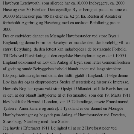
Havebyen Letchworth, som alle­rede har ca.10,000 Indbyggere, ca. 2000
Huse og over 30 Fabriker. Den egentlige By er beregnet paa at rumme ca.
30,000 Mennesker paa 485 ha eller ca. 62 pr. ha. Resten af Arealet er
forbeholdt Agerbrug og Havebrug med en anslaaet Befolkning paa ca.
3000.
Der er endvidere dannet en Mængde Haveforstæ­der ved store Byer i
England; og denne Form for Havebyer er maaske den, der foreløbig vil faa
størst Betydning, da den lettest kan indarbejdes i de bestaa­ende Forhold.
Til Dels ved Paavirkning af den en­gelske Havebyforening er der i 1909 i
England udkom­met en Lov om Anlæg af Byer, som letter Gennem­førelsen
af gode og sunde Bebyggelsesforhold blandt andet ved langt simplere
Ekspropriationsregler end dem, der hidtil gjaldt i England. I Følge denne
Lov kan der ogsaa eksproprieres Steder af æstetisk og histo­risk Interesse.
Howards Bog har ogsaa vakt stor Opsigt i Udlan­det [et lille Bevis herpaa
er det, at der blandt Indby­derne til et Festmaaltid, som den 19. Marts 1911
blev holdt for Howard i London, var 15 Udlændinge, ansete Franskmænd,
Tyskere, Amerikanere og andre]. I Tyskland er der dannet en Mængde
Havebyforeninger og begyndt paa Anlæg af Haveforstæder ved Dresden,
Strassburg, Nürnberg med flere Steder.
Jeg havde i Efteraaret 1911 Lejlighed til at se 2 Haveforstæder ved