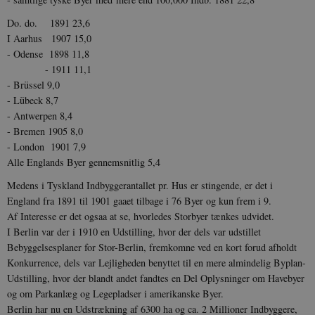
Do. do. 1891 23,6
I Aarhus 1907 15,0
- Odense 1898 11,8
- 1911 11,1
- Brüssel 9,0
- Lübeck 8,7
- Antwerpen 8,4
- Bremen 1905 8,0
- London 1901 7,9
Alle Englands Byer gennemsnitlig 5,4
Medens i Tyskland Indbyggerantallet pr. Hus er stingende, er det i
England fra 1891 til 1901 gaaet tilbage i 76 Byer og kun frem i 9.
Af Interesse er det ogsaa at se, hvorledes Storbyer tænkes udvidet.
I Berlin var der i 1910 en Udstilling, hvor der dels var udstillet
Bebyggelsesplaner for Stor-Berlin, fremkomne ved en kort forud afholdt
Konkurrence, dels var Lejligheden benyttet til en mere almindelig Byplan-
Udstilling, hvor der blandt andet fandtes en Del Oplysninger om Havebyer
og om Parkanlæg og Legepladser i amerikanske Byer.
Berlin har nu en Udstrækning af 6300 ha og ca. 2 Millioner Indbyggere,