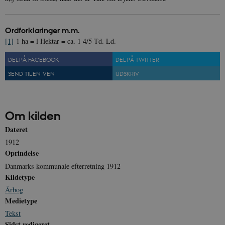
Ordforklaringer m.m.
[1]
1 ha = l Hektar = ca. 1 4/5 Td. Ld.
DEL PÅ FACEBOOK
DEL PÅ TWITTER
SEND TIL EN VEN
UDSKRIV
Om kilden
Dateret
1912
Oprindelse
Danmarks kommunale efterretning 1912
Kildetype
Årbog
Medietype
Tekst
Sidst redigeret