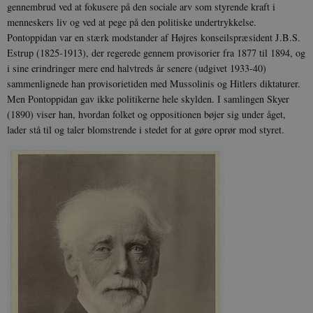
gennembrud ved at fokusere på den sociale arv som styrende kraft i
menneskers liv og ved at pege på den politiske undertrykkelse.
Pontoppidan var en stærk modstander af Højres konseilspræsident J.B.S.
Estrup (1825-1913), der regerede gennem provisorier fra 1877 til 1894, og
i sine erindringer mere end halvtreds år senere (udgivet 1933-40)
sammenlignede han provisorietiden med Mussolinis og Hitlers diktaturer.
Men Pontoppidan gav ikke politikerne hele skylden. I samlingen Skyer
(1890) viser han, hvordan folket og oppositionen bøjer sig under åget,
lader stå til og taler blomstrende i stedet for at gøre oprør mod styret.