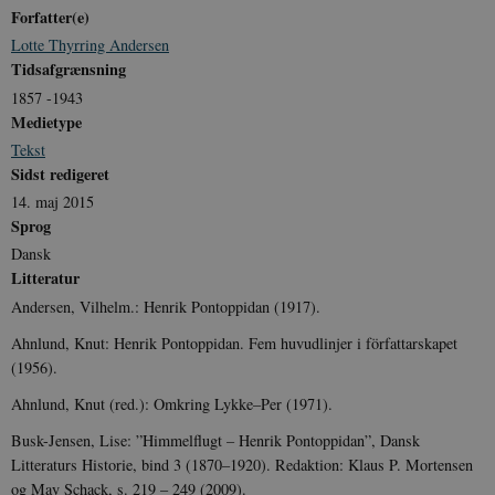
Forfatter(e)
Lotte Thyrring Andersen
Tidsafgrænsning
1857 -1943
Medietype
sp_t
1 år
Spotify Inc.
Tekst
.spotify.com
Sidst redigeret
14. maj 2015
Sprog
Dansk
Litteratur
sp_landing
1 dag
Spotify Inc.
.spotify.com
Andersen, Vilhelm.: Henrik Pontoppidan (1917).
Ahnlund, Knut: Henrik Pontoppidan. Fem huvudlinjer i författarskapet
(1956).
Ahnlund, Knut (red.): Omkring Lykke–Per (1971).
JSESSIONID
Session
Oracle Corporation
.nr-data.net
Busk-Jensen, Lise: ”Himmelflugt – Henrik Pontoppidan”, Dansk
Litteraturs Historie, bind 3 (1870–1920). Redaktion: Klaus P. Mortensen
og May Schack, s. 219 – 249 (2009).