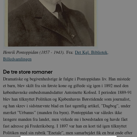
Henrik Pontoppidan (1857 - 1943).
Fra:
Det Kgl. Bibliotek,
Billedsamlingen
De tre store romaner
Dramatiske og begivenhedsrige år fulgte i Pontoppidans liv. Han mistede
et barn, blev skilt fra sin første kone og giftede sig igen i 1892 med den
københavnske embedsmandsdatter Antoinette Kofoed. I perioden 1889-91
blev han tilknyttet Politiken og Kjøbenhavns Børstidende som journalist,
og han skrev i sidstnævnte blad en fast ugentlig artikel, ”Dagbog”, under
mærket ”Urbanus” (manden fra byen). Pontoppidan var således ikke
længere manden fra landet, men virkede nu i hovedstaden og havde fået
fast adresse på Frederiksberg. I 1897 var han en kort tid igen tilknyttet
Politiken med sin rubrik ”Enetale”, men samarbejdet fik en brat ende efter