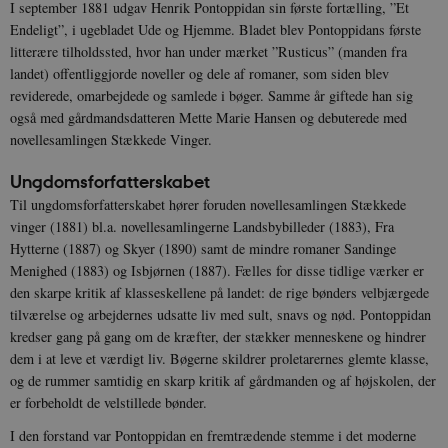
I september 1881 udgav Henrik Pontoppidan sin første fortælling, ”Et
Endeligt”, i ugebladet Ude og Hjemme. Bladet blev Pontoppidans første
litterære tilholdssted, hvor han under mærket ”Rusticus” (manden fra
landet) offentliggjorde noveller og dele af romaner, som siden blev
reviderede, omarbejdede og samlede i bøger. Samme år giftede han sig
også med gårdmandsdatteren Mette Marie Hansen og debuterede med
novellesamlingen Stækkede Vinger.
Ungdomsforfatterskabet
Til ungdomsforfatterskabet hører foruden novellesamlingen Stækkede
vinger (1881) bl.a. novellesamlingerne Landsbybilleder (1883), Fra
Hytterne (1887) og Skyer (1890) samt de mindre romaner Sandinge
Menighed (1883) og Isbjørnen (1887). Fælles for disse tidlige værker er
den skarpe kritik af klasseskellene på landet: de rige bønders velbjærgede
tilværelse og arbejdernes udsatte liv med sult, snavs og nød. Pontoppidan
kredser gang på gang om de kræfter, der stækker menneskene og hindrer
dem i at leve et værdigt liv. Bøgerne skildrer proletarernes glemte klasse,
og de rummer samtidig en skarp kritik af gårdmanden og af højskolen, der
er forbeholdt de velstillede bønder.
I den forstand var Pontoppidan en fremtrædende stemme i det moderne