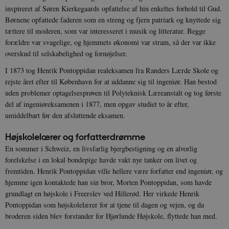
inspireret af Søren Kierkegaards opfattelse af hin enkeltes forhold til Gud.
Børnene opfattede faderen som en streng og fjern patriark og knyttede sig
tættere til moderen, som var interesseret i musik og litteratur. Begge
forældre var svagelige, og hjemmets økonomi var stram, så der var ikke
overskud til selskabelighed og fornøjelser.
I 1873 tog Henrik Pontoppidan realeksamen fra Randers Lærde Skole og
rejste året efter til København for at uddanne sig til ingeniør. Han bestod
uden problemer optagelsesprøven til Polyteknisk Læreanstalt og tog første
del af ingeniøreksamenen i 1877, men opgav studiet to år efter,
umiddelbart før den afsluttende eksamen.
Højskolelærer og forfatterdrømme
En sommer i Schweiz, en livsfarlig bjergbestigning og en alvorlig
forelskelse i en lokal bondepige havde vakt nye tanker om livet og
fremtiden. Henrik Pontoppidan ville hellere være forfatter end ingeniør, og
hjemme igen kontaktede han sin bror, Morten Pontoppidan, som havde
grundlagt en højskole i Freerslev ved Hillerød. Her virkede Henrik
Pontoppidan som højskolelærer for at tjene til dagen og vejen, og da
broderen siden blev forstander for Hjørlunde Højskole, flyttede han med.