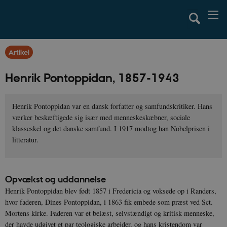
Artikel
Henrik Pontoppidan, 1857-1943
Henrik Pontoppidan var en dansk forfatter og samfundskritiker. Hans
værker beskæftigede sig især med menneskeskæbner, sociale
klasseskel og det danske samfund. I 1917 modtog han Nobelprisen i
litteratur.
Opvækst og uddannelse
Henrik Pontoppidan blev født 1857 i Fredericia og voksede op i Randers,
hvor faderen, Dines Pontoppidan, i 1863 fik embede som præst ved Sct.
Mortens kirke. Faderen var et belæst, selvstændigt og kritisk menneske,
der havde udgivet et par teologiske arbejder, og hans kristendom var