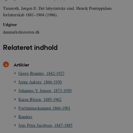
Tiemroth, Jørgen E: Det labyrintiske sind. Henrik Pontoppidans
forfatterskab 1881–1904 (1986).
CookieScriptConsent
1 år
CookieScript
Udgiver
danmarkshistorien.dk
danmarkshistorien.dk
Relateret indhold
Artikler
XSRF-TOKEN
danmarkshistoriendk.h5p.com
1 dag
Georg Brandes, 1842-1927
Jeppe Aakjær, 1866-1930
Johannes V. Jensen, 1873-1950
Karen Blixen, 1885-1962
Forfatningskampen 1866-1901
__cf_bm
30
Cloudflare Inc.
minutte
.vimeo.com
Randers
Jens Peter Jacobsen, 1847-1885