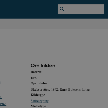
Om kilden
Dateret
1892
1
Oprindelse
Blæksprutten, 1892. Ernst Bojesens forlag
Kildetype
0-
Satiretegning
-1943
Medietype