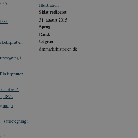
1950
Illustration
Sidst redigeret
31. august 2015
-1885
Sprog
Dansk
Udgiver
 Blæksprutten,
danmarkshistorien.dk
iretegning i
 Blæksprutten,
ens elever"
en, 1892
egning i
" satiretegning i
et":