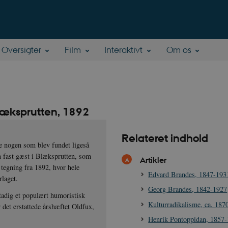
Oversigter
Film
Interaktivt
Om os
Blæksprutten, 1892
Relateret indhold
pe nogen som blev fundet ligeså
en fast gæst i Blæksprutten, som
Artikler
 tegning fra 1892, hvor hele
Edvard Brandes, 1847-193
rlaget.
Georg Brandes, 1842-1927
tadig et populært humoristisk
Kulturradikalisme, ca. 187
 det erstattede årshæftet Oldfux,
Henrik Pontoppidan, 1857