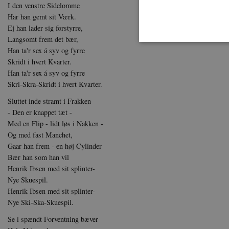
I den venstre Sidelomme
Har han gemt sit Værk.
Ej han lader sig forstyrre,
Langsomt frem det bær,
Han ta'r sex á syv og fyrre
Skridt i hvert Kvarter.
Han ta'r sex á syv og fyrre
Nødvendige cookies hjælper
Skri-Skra-Skridt i hvert Kvarter.
Hjemmesiden kan ikke funge
Sluttet inde stramt i Frakken
Navn
U
- Den er knappet tæt -
be_typo_user
TY
Med en Flip - lidt løs i Nakken -
.d
Og med fast Manchet,
Gaar han frem - en høj Cylinder
sp_t
Sp
Bær han som han vil
.s
Henrik Ibsen med sit splinter-
sp_landing
Sp
Nye Skuespil.
.s
Henrik Ibsen med sit splinter-
JSESSIONID
Or
Nye Ski-Ska-Skuespil.
.n
Se i spændt Forventning bæver
CookieScriptConsent
Co