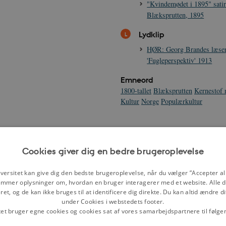
"Kvindemødet i 1895" satir
Blæksprutten, 1895
Lydklip
HØR: Georg Brandes læser 
'Fugleperspektiv' 1913
Emneord
1800-tallet
Blæksprutten
Kernestof n
Kultur
Norge
Populærkultur
Cookies giver dig en bedre brugeroplevelse
versitet kan give dig den bedste brugeroplevelse, når du vælger ”Accepter all
mmer oplysninger om, hvordan en bruger interagerer med et website. Alle d
et, og de kan ikke bruges til at identificere dig direkte. Du kan altid ændre d
under Cookies i webstedets footer.
tet bruger egne cookies og cookies sat af vores samarbejdspartnere til følge