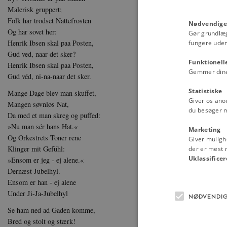
Malerisk gruppert;
Folk har trodset Nattefrosten
Nødvendige
Og har sovet her:
Gør grundlæ
Henrik Ibsen skal paa Posten,
fungere uden
Gud ved, naar det sker?
Funktionell
Henrik Ibsen skal paa Posten,
Gemmer dine v
Gud véd, ni-na-naar det sker.
Statistiske
Mange Dage blev man skuffet,
Giver os ano
Mangen søvnløs Nat,
du besøger 
Da med et man skreg og puffed:
»Nu man sér hans Hat.«
Marketing
Og Orkestrets Toner rene
Giver muligh
Klinger mit Gefühl:
der er mest r
Uklassificer
»Ensom er jeg - ej alene.«
Dernæst Jubelhyl.
Ensom er han - ej alene
Under Ji-Ja-Jubelhyl
NØDVENDI
Se ham ned ad Gaden komme,
Bred og stolt og stærk!