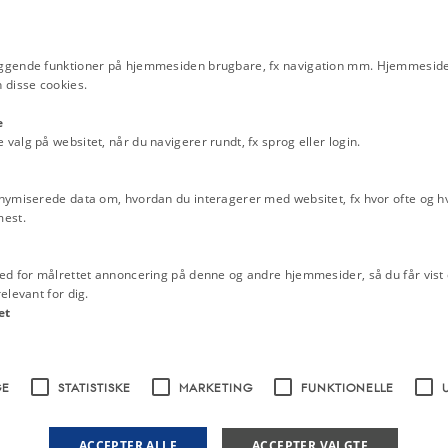
ggende funktioner på hjemmesiden brugbare, fx navigation mm. Hjemmeside
 disse cookies.
e
alg på websitet, når du navigerer rundt, fx sprog eller login.
nymiserede data om, hvordan du interagerer med websitet, fx hvor ofte og hvi
mest.
ed for målrettet annoncering på denne og andre hjemmesider, så du får vist 
elevant for dig.
et
GE
STATISTISKE
MARKETING
FUNKTIONELLE
ACCEPTER ALLE
ACCEPTER VALGTE