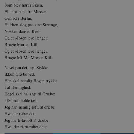
Signature
Som blev hørt i Skien,
vuid
Vimeo.
Eljenraabene fra Massen
.vimeo
Genlød i Berlin,
CloudFront-
.h5p.c
Huldren slog paa sine Strænge,
Region
Nøkken dansed Reel,
CloudFront-
.h5p.c
Og et »Ibsen leve længe«
Policy
Bragte Morten Kiil.
_ga_7J1SYH77RJ
.danmar
Og et »Ibsen leve længe«
Bragte Mi-Ma-Morten Kiil.
_ga
Google
.danmar
Navet paa det, nye Stykke
Ikkun Græbe ved,
Han skal nemlig Bogen trykke
I al Hemlighed.
CloudFront-
.h5p.c
Hegel skal ha' sagt til Græbe:
Created-At
»De maa holde tæt,
_gat_UA-
.danmar
Jeg har' nemlig loft, at dræbe
8822943-1
Hvo,der røber det.
Jeg har li-la-loft at dræbe
Hvo, der ri-ra-røber det«.