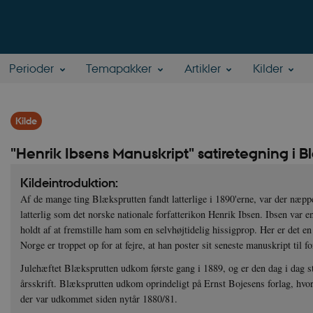
Perioder
Temapakker
Artikler
Kilder
Kilde
"Henrik Ibsens Manuskript" satiretegning i 
Kildeintroduktion:
Af de mange ting Blæksprutten fandt latterlige i 1890'erne, var der næp
latterlig som det norske nationale forfatterikon Henrik Ibsen. Ibsen var 
holdt af at fremstille ham som en selvhøjtidelig hissigprop. Her er det en
Norge er troppet op for at fejre, at han poster sit seneste manuskript til fo
Julehæftet Blæksprutten udkom første gang i 1889, og er den dag i dag s
årsskrift. Blæksprutten udkom oprindeligt på Ernst Bojesens forlag, hvor
der var udkommet siden nytår 1880/81.