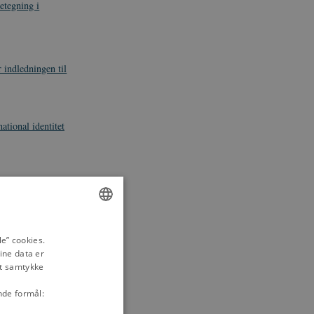
etegning i
indledningen til
ational identitet
ENGLISH
e” cookies.
ine data er
DANISH
it samtykke
nde formål: