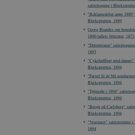
satiretegning i Blæksprutt
"Reklamedebat anno 1889" s
Blæksprutten, 1889
Georg Brandes om hovedst
1800-tallets litteratur, 1871
"Detentionen" satiretegnin
1893
"Cykeludflugt med damer" s
Blæksprutten, 1894
"Farvel til de blå gendarmer
Blæksprutten, 1894
"Tøjmode i 1894" satireteg
Blæksprutten, 1894
"Besøg på Carlsberg" satir
Blæksprutten, 1894
"Vegetarer" satiretegning i
1894