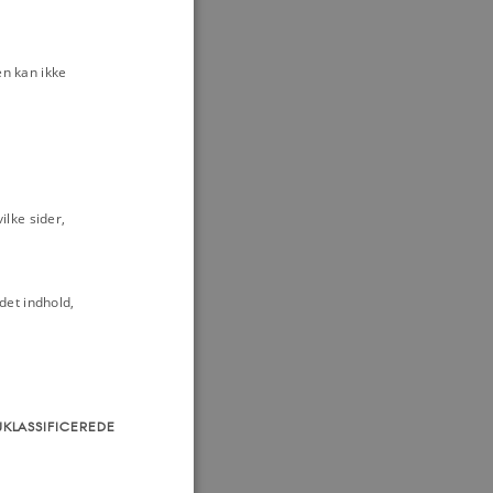
n kan ikke
lke sider,
det indhold,
UKLASSIFICEREDE