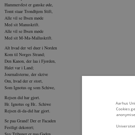
Hammersfest er ganske øde,
Tomt staar Trondhjem Stift,
Alle vil se Ibsen møde
Med sit Manuskrift.
Alle vil se Ibsen møde
Med sit M-Ma-Malluskrift.
Alt hvad der vel duer i Norden
Kom til Norges Strand;
Den Kanon, der laa i Fjorden,
Halet var i Land;
Journalisterne, der skrive
Om, hvad der er stort,
Som Ignotus og som Schiwe,
Rejsen did har gjort.
Aarhus Uni
Hr. Ignotus og Hr.. Schiwe
Cookies ge
Rejsen di-da-did har gjort.
anonymiser
Se paa Grand! Der er Facaden
Universite
Festligt dekorert;
Syv Tribuner er paa Gaden