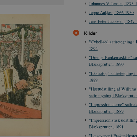
Johannes V. Jensen, 1873-
Jeppe Aakjær, 1866-1930
Jens Peter Jacobsen, 1847
Kilder
"Cykelløb" satiretegning i
1892
"Drenge-Bankemaskine" sat
Blæksprutten, 1890
"Ekstratog" satiretegning i
1889
"Høstudstilling af Willums
satiretegning i Blæksprutt
"Impressionisterne" satiret
Blæksprutten, 1889
"Impressionistisk udstilling
Blæksprutten, 1891
"Læsevaner i Frøkenkloster