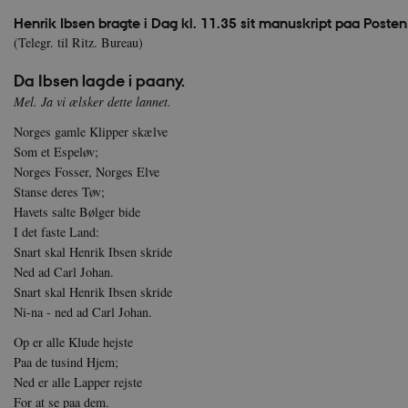
Henrik Ibsen bragte i Dag kl. 11.35 sit manuskript paa Posten
(Telegr. til Ritz. Bureau)
Da Ibsen lagde i paany.
Mel. Ja vi ælsker dette lannet.
Norges gamle Klipper skælve
Som et Espeløv;
Norges Fosser, Norges Elve
Stanse deres Tøv;
Havets salte Bølger bide
I det faste Land:
Snart skal Henrik Ibsen skride
Ned ad Carl Johan.
Snart skal Henrik Ibsen skride
Ni-na - ned ad Carl Johan.
Op er alle Klude hejste
Paa de tusind Hjem;
Ned er alle Lapper rejste
For at se paa dem.