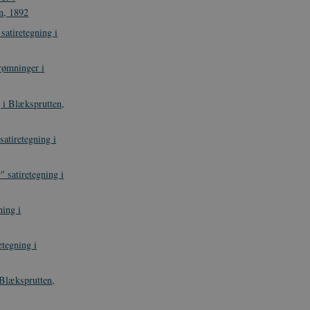
en, 1892
atiretegning i
rømninger i
g i Blæksprutten,
atiretegning i
" satiretegning i
ning i
etegning i
 Blæksprutten,