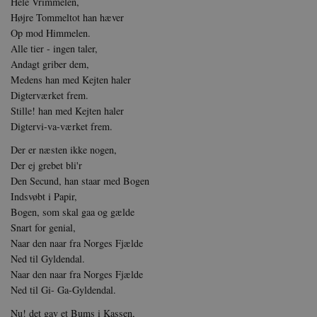
Hele Vrimmelen,
da
Højre Tommeltot han hæver
Op mod Himmelen.
XSRF-TOKEN
da
Alle tier - ingen taler,
__cf_bm
Andagt griber dem,
Cl
.v
Medens han med Kejten haler
Digterværket frem.
Stille! han med Kejten haler
Navn
Navn
Ud
Digtervi-va-værket frem.
Navn
D
cf_clearance
_cfuvid
Navn
Udbyde
Der er næsten ikke nogen,
VISITOR_INFO1_LIVE
Go
Der ej grebet bli'r
VISITOR_PRIVACY_METAD
.y
nmstat
Siteim
.danmar
Den Secund, han staar med Bogen
Indsvøbt i Papir,
NID
Go
.g
CloudFront-
.h5p.c
Bogen, som skal gaa og gælde
Key-Pair-Id
Snart for genial,
YSC
Go
_gid
Google
Naar den naar fra Norges Fjælde
.y
.danmar
Ned til Gyldendal.
Naar den naar fra Norges Fjælde
Ned til Gi- Ga-Gyldendal.
h5pcomsession
danmark
CloudFront-
.h5p.c
Nu! det gav et Bums i Kassen,