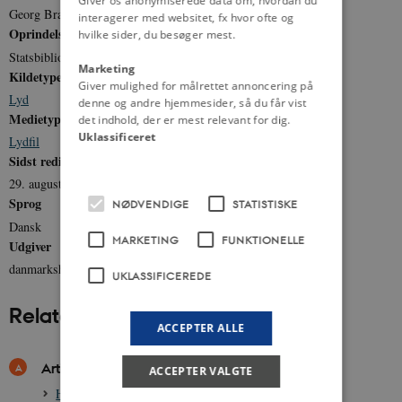
Giver os anonymiserede data om, hvordan du
Georg Brandes
interagerer med websitet, fx hvor ofte og
Oprindelse
hvilke sider, du besøger mest.
Statsbiblioteket
Marketing
Kildetype
Giver mulighed for målrettet annoncering på
Lyd
denne og andre hjemmesider, så du får vist
Medietype
det indhold, der er mest relevant for dig.
Uklassificeret
Lydfil
Sidst redigeret
29. august 2011
Sprog
NØDVENDIGE
STATISTISKE
Dansk
MARKETING
FUNKTIONELLE
Udgiver
danmarkshistorien.dk
UKLASSIFICEREDE
Relateret indhold
ACCEPTER ALLE
Artikler
ACCEPTER VALGTE
Henrik Pontoppidan, 1857-1943