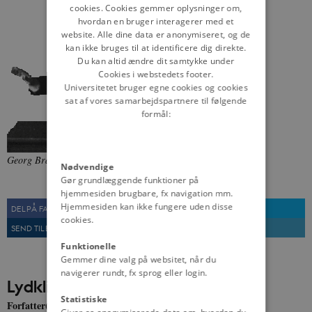
cookies. Cookies gemmer oplysninger om,
hvordan en bruger interagerer med et
website. Alle dine data er anonymiseret, og de
kan ikke bruges til at identificere dig direkte.
Du kan altid ændre dit samtykke under
Cookies i webstedets footer.
Universitetet bruger egne cookies og cookies
sat af vores samarbejdspartnere til følgende
formål:
Georg Brandes.
Fra: Dansk Lydhistorie, Statsbiblioteket
Nødvendige
Gør grundlæggende funktioner på
hjemmesiden brugbare, fx navigation mm.
Hjemmesiden kan ikke fungere uden disse
DEL PÅ FACEBOOK
DEL PÅ TWITTER
cookies.
SEND TIL EN VEN
UDSKRIV
Funktionelle
Gemmer dine valg på websitet, når du
navigerer rundt, fx sprog eller login.
Lydklip
Statistiske
Forfatter(e)