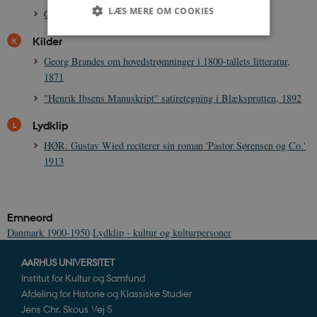
LÆS MERE OM COOKIES
Georg Brandes, 1842-1927
Kilder
Georg Brandes om hovedstrømninger i 1800-tallets litteratur,
Nødvendige
Statistiske
Marketing
1871
Funktionelle
Uklassificerede
"Henrik Ibsens Manuskript" satiretegning i Blæksprutten, 1892
Nødvendige cookies hjælper med at gøre
hjemmesiden brugbar ved at aktivere nogle
Lydklip
grundlæggende funktioner som navigation mm.
Hjemmesiden kan ikke fungerer uden disse
HØR: Gustav Wied reciterer sin roman 'Pastor Sørensen og Co.'
cookies.
1913
Navn
Udbyder / Domæne
Udløb
be_typo_user
Session
TYPO3 Association
.danmarkshistorien.dk
Emneord
Danmark 1900-1950
Lydklip - kultur og kulturpersoner
AARHUS UNIVERSITET
Institut for Kultur og Samfund
Afdeling for Historie og Klassiske Studier
sp_t
1 år
Spotify Inc.
Jens Chr. Skous Vej 5