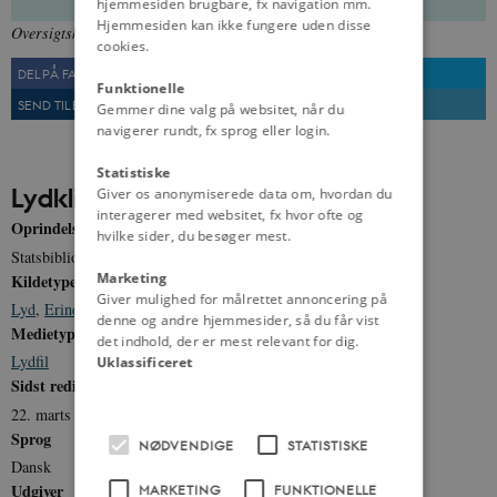
hjemmesiden brugbare, fx navigation mm.
Hjemmesiden kan ikke fungere uden disse
Oversigtskort over dialektgrupperinger.
cookies.
DEL PÅ FACEBOOK
DEL PÅ TWITTER
Funktionelle
SEND TIL EN VEN
UDSKRIV
Gemmer dine valg på websitet, når du
navigerer rundt, fx sprog eller login.
Statistiske
Lydklip
Giver os anonymiserede data om, hvordan du
interagerer med websitet, fx hvor ofte og
Oprindelse
hvilke sider, du besøger mest.
Statsbiblioteket, Aarhus
Marketing
Kildetype
Giver mulighed for målrettet annoncering på
Lyd
,
Erindring
denne og andre hjemmesider, så du får vist
Medietype
det indhold, der er mest relevant for dig.
Lydfil
Uklassificeret
Sidst redigeret
22. marts 2012
Sprog
NØDVENDIGE
STATISTISKE
Dansk
Udgiver
MARKETING
FUNKTIONELLE