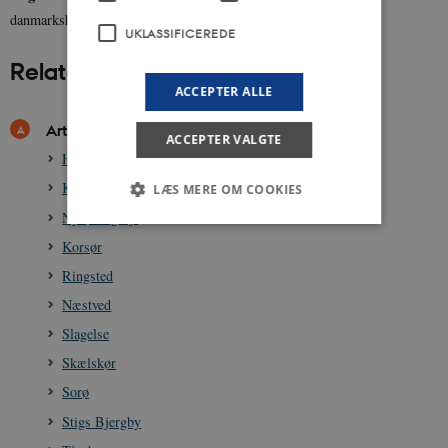
danmarkshistorien.dk
UKLASSIFICEREDE
Relateret indhold
ACCEPTER ALLE
Artikler
ACCEPTER VALGTE
Holbæk
Kalundborg
LÆS MERE OM COOKIES
Nykøbing Sj.
Korsør
Nødvendige
Statistiske
Marketing
Ringsted
Funktionelle
Uklassificerede
Næstved
Nødvendige cookies hjælper med at gøre
Slagelse
hjemmesiden brugbar ved at aktivere nogle
Skælskør
grundlæggende funktioner som navigation mm.
Hjemmesiden kan ikke fungerer uden disse
Sorø
cookies.
Stigs Bjergby
Navn
Udbyder / Domæne
Udløb