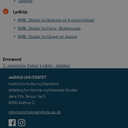
Tårnborg
be_typo_user
Session
TYPO3 Association
.danmarkshistorien.dk
Lydklip
HØR: Dialekt fra Kirkerup på Sydvestsjælland
HØR: Dialekt fra Greve, Hedeboegnen
HØR: Dialekt fra Dragør på Amager
sp_t
1 år
Spotify Inc.
.spotify.com
Emneord
2. verdenskrig
Fiskeri
Lydklip - dialekter
AARHUS UNIVERSITET
sp_landing
1 dag
Spotify Inc.
Institut for Kultur og Samfund
.spotify.com
Afdeling for Historie og Klassiske Studier
Jens Chr. Skous Vej 5
8000 Aarhus C
danmarkshistorien@cas.au.dk
JSESSIONID
Session
Oracle Corporation
.nr-data.net