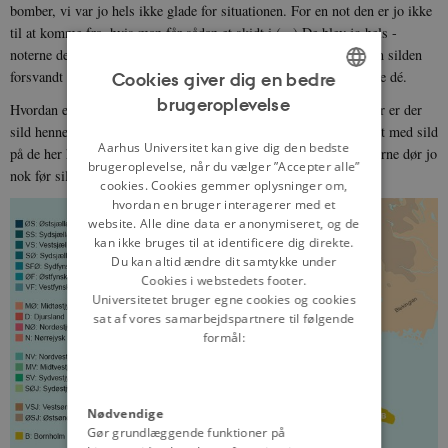
bomber, vi var jo hels ikke glade for situationen. For en not den er jo ikke
til at komme fra, hvis man får sådan et skidt i (...) De blev jo hels -
noterne de blev jo hels forbudt (nå, var de var for gode). Ja - men silden
forsvandt alligevel. Så det viste sig det var unødvendigt at forbyde dé.
Cookies giver dig en bedre
brugeroplevelse
Hvordan er det med sildene i dag, hvor er der sild henne? Ja, hvor er der
ENGLISH
sild henne, det har hels i grunden nu i mange år været meget sløjt med sild
DANISH
Aarhus Universitet kan give dig den bedste
på de her højder (men der er vel lidt i Kattegat?) Ja, det er - fiskerne dør jo
brugeroplevelse, når du vælger ”Accepter alle”
nok før sildene. Der bliver jo alle tider levnet lidt (...)
cookies. Cookies gemmer oplysninger om,
hvordan en bruger interagerer med et
website. Alle dine data er anonymiseret, og de
kan ikke bruges til at identificere dig direkte.
Du kan altid ændre dit samtykke under
Cookies i webstedets footer.
Universitetet bruger egne cookies og cookies
sat af vores samarbejdspartnere til følgende
formål:
Nødvendige
Gør grundlæggende funktioner på