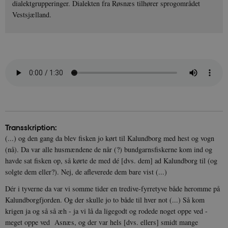
dialektgrupperinger. Dialekten fra Røsnæs tilhører sprogområdet
Vestsjælland.
Transskription:
(...) og den gang da blev fisken jo kørt til Kalundborg med hest og vogn
(nå). Da var alle husmændene de når (?) bundgarnsfiskerne kom ind og
havde sat fisken op, så kørte de med dé [dvs. dem] ad Kalundborg til (og
solgte dem eller?). Nej, de afleverede dem bare vist (...)
Dér i tyverne da var vi somme tider en tredive-fyrretyve både heromme på
Kalundborgfjorden. Og der skulle jo to både til hver not (...) Så kom
krigen ja og så så æh - ja vi lå da ligegodt og rodede noget oppe ved -
meget oppe ved Asnæs, og der var hels [dvs. ellers] smidt mange