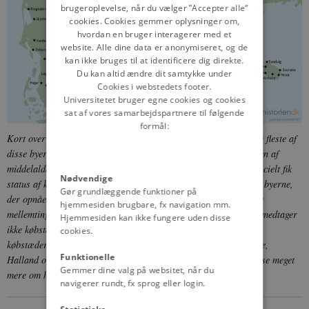
brugeroplevelse, når du vælger ”Accepter alle”
cookies. Cookies gemmer oplysninger om,
hvordan en bruger interagerer med et
website. Alle dine data er anonymiseret, og de
kan ikke bruges til at identificere dig direkte.
Du kan altid ændre dit samtykke under
Cookies i webstedets footer.
Universitetet bruger egne cookies og cookies
sat af vores samarbejdspartnere til følgende
formål:
Kort over danske byer med købstadsprivilegier gennem tiden. De fleste af
disse byer med købstadsprivilegier fandtes allerede ved slutningen af
middelalderen, men flere kom til helt op til 1958, hvor Skjern officielt fik
Nødvendige
status af købstad som den sidste by i Danmark. Det var ikke alle byerne,
Gør grundlæggende funktioner på
der opnåede fuldstændig status som købstæder, men flere forblev
hjemmesiden brugbare, fx navigation mm.
mellemting mellem landsby og købstad, såkaldte flækker. Kortet medtager
Hjemmesiden kan ikke fungere uden disse
ikke købstæderne udenfor landets nuværende grænse, det vil sige
cookies.
købstæderne i hertugdømmerne Slesvig og Holsten, samt i Skåne,
Funktionelle
Halland og Blekinge. De fleste af byerne vist på kortet kan du læse meget
Gemmer dine valg på websitet, når du
mere om her på siden.
© danmarkshistorien.dk
navigerer rundt, fx sprog eller login.