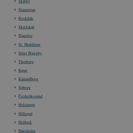
Skibby
sp_t
1 år
Spotify Inc.
.spotify.com
Slangerup
Roskilde
Skælskør
Slagelse
sp_landing
1 dag
Spotify Inc.
.spotify.com
St. Heddinge
Stigs Bjergby
Tårnborg
Køge
JSESSIONID
Session
Oracle Corporation
Kalundborg
.nr-data.net
Søborg
Frederikssund
Helsingør
Hillerød
CookieScriptConsent
1 år
CookieScript
Holbæk
danmarkshistorien.dk
Hørsholm