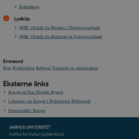
København
Lydklip
HØR: Dialekt fra Røsnæs i Nordvestsjælland
HØR: Dialekt fra Kirkerup på Sydvestsjælland
XSRF-TOKEN
danmarkshistoriendk.h5p.com
1 dag
Emneord
Byer
Byudvikling
Købstad
Transport og infrastruktur
__cf_bm
30
Cloudflare Inc.
minutte
Eksterne links
.vimeo.com
Korsør på Den Digitale Byport
Litteratur om Korsør i Byhistorisk Bibliografi
Ostseestädte: Korsør
AARHUS UNIVERSITET
Institut for Kultur og Samfund