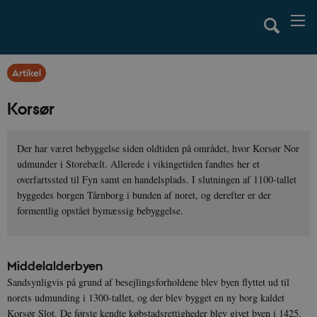
Artikel
Korsør
Der har været bebyggelse siden oldtiden på området, hvor Korsør Nor
udmunder i Storebælt. Allerede i vikingetiden fandtes her et
overfartssted til Fyn samt en handelsplads. I slutningen af 1100-tallet
byggedes borgen Tårnborg i bunden af noret, og derefter er der
formentlig opstået bymæssig bebyggelse.
Middelalderbyen
Sandsynligvis på grund af besejlingsforholdene blev byen flyttet ud til
norets udmunding i 1300-tallet, og der blev bygget en ny borg kaldet
Korsør Slot. De første kendte købstadsrettigheder blev givet byen i 1425.