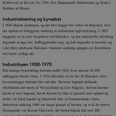
Kobberstik af Korsør fra 1799.
Fra: Dannemarks Kiøbstæder og Slotte i
Kobbere af Bruun
Industrialisering og byvækst
I 1856 åbnede jernbanen, og der blev bygget bro videre til Halsskov, hvor
der opstod en bebyggelse omkring et omfattende teglværksbrug. I 1883
byggedes en ny stor færgehavn ved Halsskov, og den industrielle udvikling
begyndte at tage fart. Indbyggertallet steg, og folk begyndte at bosætte sig
i det ellers ubeboede Halsskov. Omtrent samtidig anlagdes en fiskerihavn
ved byens sydlige del.
Industribyen 1900-1970
Den hastige byudvikling fortsatte indtil 1920, hvor næsten 10.000
indbyggere boede i byen. I 1924 indviedes en ny bro til Halsskov, hvor
havneanlægget løbende blev udvidet. Havnens bagland dækkede
efterhånden det meste af Vestsjælland og især Slagelse. Selvom havnen
havde et stort bagland, havde Korsør by ikke et specielt stort opland og
derfor var lokal handel og håndværk ikke så fremtrædende i byen.
Industrien omkring 1960 var meget præget af havnen, og et af de største
foretagender var Korsør Glasværk, der beskæftigede lidt over 200
personer. Færgeforbindelsen til Fyn var dog fortsat af afgørende betydning