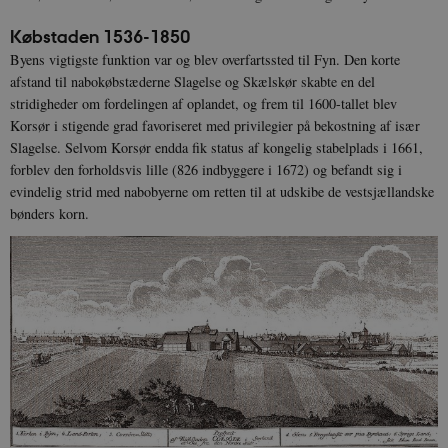
Købstaden 1536-1850
Byens vigtigste funktion var og blev overfartssted til Fyn. Den korte
afstand til nabokøbstæderne Slagelse og Skælskør skabte en del
stridigheder om fordelingen af oplandet, og frem til 1600-tallet blev
Korsør i stigende grad favoriseret med privilegier på bekostning af især
Slagelse. Selvom Korsør endda fik status af kongelig stabelplads i 1661,
forblev den forholdsvis lille (826 indbyggere i 1672) og befandt sig i
evindelig strid med nabobyerne om retten til at udskibe de vestsjællandske
bønders korn.