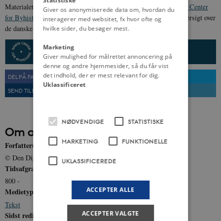
Statistiske
Materialet er udarbejdet af
Den Digitale Byport
, en del af
Dansk Center
Giver os anonymiserede data om, hvordan du
for Byhistorie
. Mere information om arbejdet, samt en samlet oversigt over
interagerer med websitet, fx hvor ofte og
de danske købstæder, kan findes
her
.
hvilke sider, du besøger mest.
Marketing
Giver mulighed for målrettet annoncering på
denne og andre hjemmesider, så du får vist
det indhold, der er mest relevant for dig.
DEL PÅ FACEBOOK
DEL PÅ TWITTER
Uklassificeret
SEND TIL EN VEN
UDSKRIV
NØDVENDIGE
STATISTISKE
Om artiklen
MARKETING
FUNKTIONELLE
Forfatter(e)
© Den Digitale Byport: Danmarks købstæder
UKLASSIFICEREDE
Tidsafgrænsning
800 -
ACCEPTER ALLE
Medietype
Tekst
ACCEPTER VALGTE
Sidst redigeret