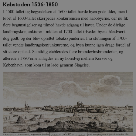
Købstaden 1536-1850
I 1500-tallet og begyndelsen af 1600-tallet havde byen gode tider, men i
løbet af 1600-tallet skærpedes konkurrencen med nabobyerne, der nu fik
flere begunstigelser og tilmed havde adgang til havet. Under de dårlige
landbrugskonjunkturer i midten af 1700-tallet trivedes byens håndværk
dog godt, og der blev oprettet tobaksspinderier. Fra slutningen af 1700-
tallet vendte landbrugskonjunkturerne, og byen kunne igen drage fordel af
sit store opland. Samtidig etableredes flere brændevinsbrænderier, og
allerede i 1780’erne anlagdes en ny hovedvej mellem Korsør og
København, som kom til at løbe gennem Slagelse.