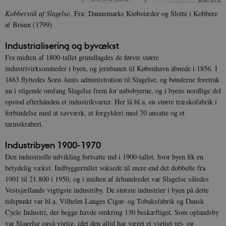
Kobberstik af Slagelse.
Fra: Dannemarks Kiøbstæder og Slotte i Kobbere
af Bruun (1799)
Industrialisering og byvækst
Fra midten af 1800-tallet grundlagdes de første større
industrivirksomheder i byen, og jernbanen til København åbnede i 1856. I
1863 flyttedes Sorø Amts administration til Slagelse, og bønderne foretrak
nu i stigende omfang Slagelse frem for nabobyerne, og i byens nordlige del
opstod efterhånden et industrikvarter. Her lå bl.a. en større træskofabrik i
forbindelse med at savværk, et forgylderi med 70 ansatte og et
tarmskraberi.
Industribyen 1900-1970
Den industrielle udvikling fortsatte ind i 1900-tallet, hvor byen fik en
betydelig vækst. Indbyggertallet voksede til mere end det dobbelte fra
1901 til 21.800 i 1950, og i midten af århundredet var Slagelse således
Vestsjællands vigtigste industriby. De største industrier i byen på dette
tidspunkt var bl.a. Vilhelm Langes Cigar- og Tobaksfabrik og Dansk
Cycle Industri, der begge havde omkring 130 beskæftiget. Som oplandsby
var Slagelse også vigtig, idet den altid har været et vigtigt vej- og