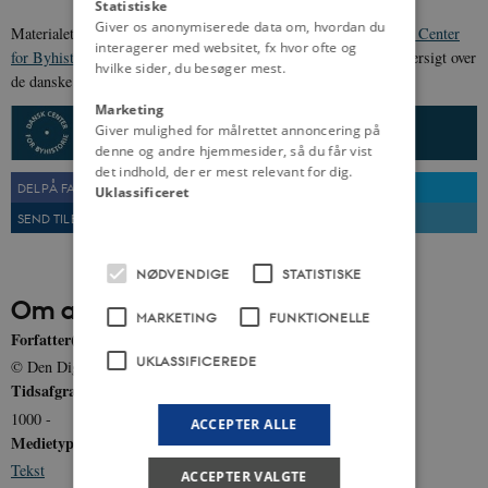
Statistiske
Giver os anonymiserede data om, hvordan du
Materialet er udarbejdet af
Den Digitale Byport
, en del af
Dansk Center
interagerer med websitet, fx hvor ofte og
for Byhistorie
. Mere information om arbejdet, samt en samlet oversigt over
hvilke sider, du besøger mest.
de danske købstæder, kan findes
her
.
Marketing
Giver mulighed for målrettet annoncering på
denne og andre hjemmesider, så du får vist
det indhold, der er mest relevant for dig.
DEL PÅ FACEBOOK
DEL PÅ TWITTER
Uklassificeret
SEND TIL EN VEN
UDSKRIV
NØDVENDIGE
STATISTISKE
Om artiklen
MARKETING
FUNKTIONELLE
Forfatter(e)
UKLASSIFICEREDE
© Den Digitale Byport: Danmarks købstæder
Tidsafgrænsning
1000 -
ACCEPTER ALLE
Medietype
Tekst
ACCEPTER VALGTE