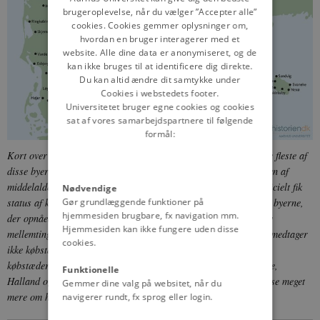
brugeroplevelse, når du vælger ”Accepter alle”
cookies. Cookies gemmer oplysninger om,
hvordan en bruger interagerer med et
website. Alle dine data er anonymiseret, og de
kan ikke bruges til at identificere dig direkte.
Du kan altid ændre dit samtykke under
Cookies i webstedets footer.
Universitetet bruger egne cookies og cookies
sat af vores samarbejdspartnere til følgende
formål:
Kort over danske byer med købstadsprivilegier gennem tiden. De fleste af
disse byer med købstadsprivilegier fandtes allerede ved slutningen af
middelalderen, men flere kom til helt op til 1958, hvor Skjern officielt fik
Nødvendige
Gør grundlæggende funktioner på
status af købstad som den sidste by i Danmark. Det var ikke alle byerne,
hjemmesiden brugbare, fx navigation mm.
der opnåede fuldstændig status som købstæder, men flere forblev
Hjemmesiden kan ikke fungere uden disse
mellemting mellem landsby og købstad, såkaldte flækker. Kortet medtager
cookies.
ikke købstæderne udenfor landets nuværende grænse, det vil sige
købstæderne i hertugdømmerne Slesvig og Holsten, samt i Skåne,
Funktionelle
Halland og Blekinge. De fleste af byerne vist på kortet kan du læse meget
Gemmer dine valg på websitet, når du
mere om her på siden.
© danmarkshistorien.dk
navigerer rundt, fx sprog eller login.