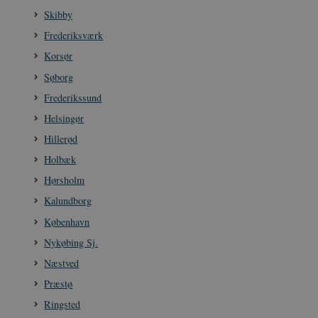
sp_t
1 år
Spotify Inc.
Skibby
.spotify.com
Frederiksværk
Korsør
Søborg
Frederikssund
sp_landing
1 dag
Spotify Inc.
.spotify.com
Helsingør
Hillerød
Holbæk
Hørsholm
JSESSIONID
Session
Oracle Corporation
.nr-data.net
Kalundborg
København
Nykøbing Sj.
Næstved
Præstø
CookieScriptConsent
1 år
CookieScript
danmarkshistorien.dk
Ringsted