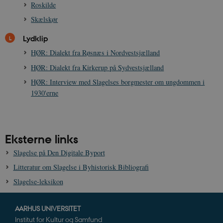
Roskilde
Skælskør
Lydklip
HØR: Dialekt fra Røsnæs i Nordvestsjælland
XSRF-TOKEN
danmarkshistoriendk.h5p.com
1 dag
HØR: Dialekt fra Kirkerup på Sydvestsjælland
HØR: Interview med Slagelses borgmester om ungdommen i
1930'erne
__cf_bm
30
Cloudflare Inc.
minutte
.vimeo.com
Eksterne links
Slagelse på Den Digitale Byport
Litteratur om Slagelse i Byhistorisk Bibliografi
Slagelse-leksikon
AARHUS UNIVERSITET
Institut for Kultur og Samfund