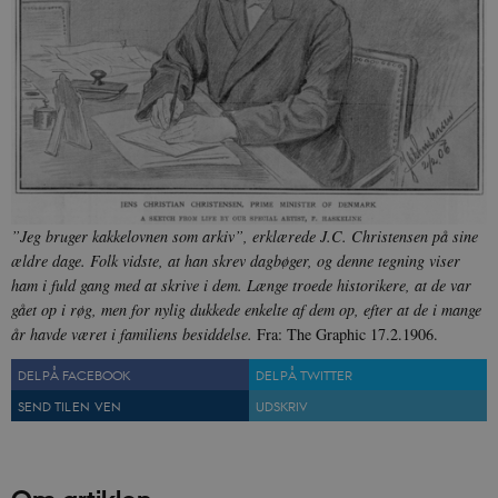
CookieScriptConsent
1 år
CookieScript
danmarkshistorien.dk
XSRF-TOKEN
danmarkshistoriendk.h5p.com
1 dag
”Jeg bruger kakkelovnen som arkiv”, erklærede J.C. Christensen på sine
ældre dage. Folk vidste, at han skrev dagbøger, og denne tegning viser
ham i fuld gang med at skrive i dem. Længe troede historikere, at de var
gået op i røg, men for nylig dukkede enkelte af dem op, efter at de i mange
år havde været i familiens besiddelse.
Fra: The Graphic 17.2.1906.
__cf_bm
30
Cloudflare Inc.
minutte
DEL PÅ FACEBOOK
DEL PÅ TWITTER
.vimeo.com
SEND TIL EN VEN
UDSKRIV