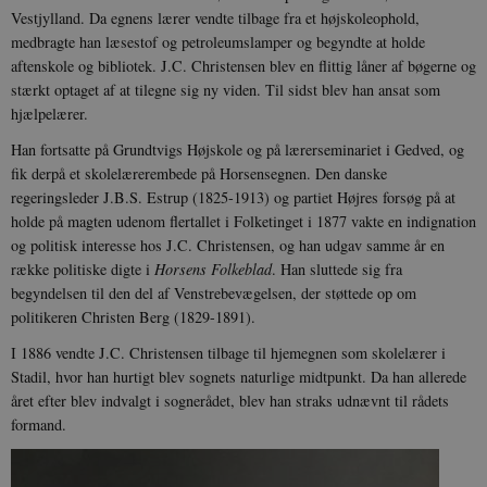
Vestjylland. Da egnens lærer vendte tilbage fra et højskoleophold,
medbragte han læsestof og petroleumslamper og begyndte at holde
aftenskole og bibliotek. J.C. Christensen blev en flittig låner af bøgerne og
stærkt optaget af at tilegne sig ny viden. Til sidst blev han ansat som
hjælpelærer.
Han fortsatte på Grundtvigs Højskole og på lærerseminariet i Gedved, og
fik derpå et skolelærerembede på Horsensegnen. Den danske
regeringsleder J.B.S. Estrup (1825-1913) og partiet Højres forsøg på at
holde på magten udenom flertallet i Folketinget i 1877 vakte en indignation
og politisk interesse hos J.C. Christensen, og han udgav samme år en
række politiske digte i
Horsens Folkeblad
. Han sluttede sig fra
begyndelsen til den del af Venstrebevægelsen, der støttede op om
politikeren Christen Berg (1829-1891).
I 1886 vendte J.C. Christensen tilbage til hjemegnen som skolelærer i
Stadil, hvor han hurtigt blev sognets naturlige midtpunkt. Da han allerede
året efter blev indvalgt i sognerådet, blev han straks udnævnt til rådets
formand.