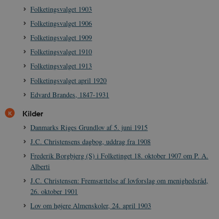
b
Folketingsvalget 1903
e
n
Folketingsvalget 1906
i
i
Folketingsvalget 1909
s
s
Folketingsvalget 1910
b
s
Folketingsvalget 1913
k
a
h
Folketingsvalget april 1920
CloudFront-
.h5p.com
Session
A
Edvard Brandes, 1847-1931
Created-At
Kilder
_gat_UA-
.danmarkshistorien.dk
58
T
8822943-1
sekunder
c
Danmarks Riges Grundlov af 5. juni 1915
A
p
J.C. Christensens dagbog, uddrag fra 1908
n
u
Frederik Borgbjerg (S) i Folketinget 18. oktober 1907 om P. A.
n
o
Alberti
I
_
J.C. Christensen: Fremsættelse af lovforslag om menighedsråd,
u
a
26. oktober 1901
r
h
Lov om højere Almenskoler, 24. april 1903
w