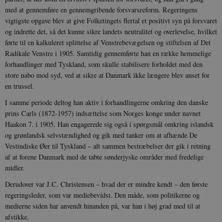
med at gennemføre en gennemgribende forsvarsreform. Regeringens
vigtigste opgave blev at give Folketingets flertal et positivt syn på forsvaret
og indrette det, så det kunne sikre landets neutralitet og overlevelse, hvilket
førte til en kalkuleret splittelse af Venstrebevægelsen og stiftelsen af Det
Radikale Venstre i 1905. Samtidig gennemførte han en række hemmelige
forhandlinger med Tyskland, som skulle stabilisere forholdet med den
store nabo mod syd, ved at sikre at Danmark ikke længere blev anset for
en trussel.
I samme periode deltog han aktiv i forhandlingerne omkring den danske
prins Carls (1872-1957) indsættelse som Norges konge under navnet
Haakon 7. i 1905. Han engagerede sig også i spørgsmål omkring islandsk
og grønlandsk selvstændighed og gik med tanker om at afhænde De
Vestindiske Øer til Tyskland – alt sammen bestræbelser der gik i retning
af at forene Danmark med de tabte sønderjyske områder med fredelige
midler.
Derudover var J.C. Christensen – hvad der er mindre kendt – den første
regeringsleder, som var mediebevidst. Den måde, som politikerne og
medierne siden har anvendt hinanden på, var han i høj grad med til at
afstikke.