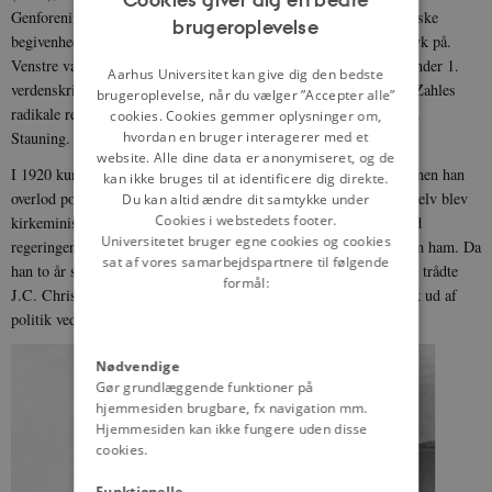
Genforeningen med Sønderjylland (1920) er andre vigtige historiske
brugeroplevelse
ENGLISH
begivenheder, som J.C. Christensen satte sit markante fingeraftryk på.
Venstre var i denne periode i opposition, idet J.C. Christensen under 1.
DANISH
Aarhus Universitet kan give dig den bedste
verdenskrig dog indtrådte som minister uden portefølje i C. Th. Zahles
brugeroplevelse, når du vælger ”Accepter alle”
radikale regering i perioden 1916-18 sammen med bl.a. Thorvald
cookies. Cookies gemmer oplysninger om,
hvordan en bruger interagerer med et
Stauning.
website. Alle dine data er anonymiseret, og de
I 1920 kunne J.C. Christensen være blevet regeringsleder igen, men han
kan ikke bruges til at identificere dig direkte.
overlod posten som statsminister til Niels Neergaard, mens han selv blev
Du kan altid ændre dit samtykke under
Cookies i webstedets footer.
kirkeminister. Ingen var dog i tvivl om, at han havde kontrol med
Universitetet bruger egne cookies og cookies
regeringens politik og at intet væsentligt kunne besluttes uden om ham. Da
sat af vores samarbejdspartnere til følgende
han to år senere havde fået gennemført de reformer, han ønskede, trådte
formål:
J.C. Christensen tilbage som minister og annoncerede, at han gik ud af
politik ved førstkommende valg.
Nødvendige
Gør grundlæggende funktioner på
hjemmesiden brugbare, fx navigation mm.
Hjemmesiden kan ikke fungere uden disse
cookies.
Funktionelle