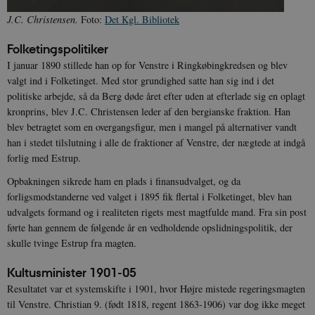
J.C. Christensen.
Foto:
Det Kgl. Bibliotek
Folketingspolitiker
I januar 1890 stillede han op for Venstre i Ringkøbingkredsen og blev
valgt ind i Folketinget. Med stor grundighed satte han sig ind i det
politiske arbejde, så da Berg døde året efter uden at efterlade sig en oplagt
kronprins, blev J.C. Christensen leder af den bergianske fraktion. Han
blev betragtet som en overgangsfigur, men i mangel på alternativer vandt
han i stedet tilslutning i alle de fraktioner af Venstre, der nægtede at indgå
forlig med Estrup.
Opbakningen sikrede ham en plads i finansudvalget, og da
forligsmodstanderne ved valget i 1895 fik flertal i Folketinget, blev han
udvalgets formand og i realiteten rigets mest magtfulde mand. Fra sin post
førte han gennem de følgende år en vedholdende opslidningspolitik, der
skulle tvinge Estrup fra magten.
Kultusminister 1901-05
Resultatet var et systemskifte i 1901, hvor Højre mistede regeringsmagten
til Venstre. Christian 9. (født 1818, regent 1863-1906) var dog ikke meget