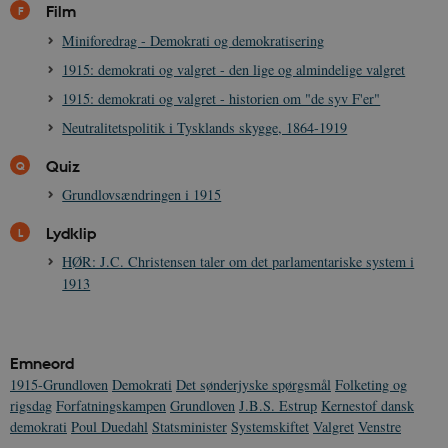
Film
Miniforedrag - Demokrati og demokratisering
1915: demokrati og valgret - den lige og almindelige valgret
1915: demokrati og valgret - historien om "de syv F'er"
Neutralitetspolitik i Tysklands skygge, 1864-1919
Quiz
Grundlovsændringen i 1915
Lydklip
HØR: J.C. Christensen taler om det parlamentariske system i
1913
Emneord
1915-Grundloven
Demokrati
Det sønderjyske spørgsmål
Folketing og
rigsdag
Forfatningskampen
Grundloven
J.B.S. Estrup
Kernestof dansk
demokrati
Poul Duedahl
Statsminister
Systemskiftet
Valgret
Venstre