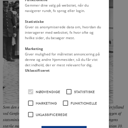
Gemmer dine valg på websitet, når du
navigerer rundt, fx sprog eller login.
Statistiske
Giver os anonymiserede data om, hvordan du
interagerer med websitet, fx hvor ofte og
hvilke sider, du besøger mest.
Marketing
Giver mulighed for målrettet annoncering på
denne og andre hjemmesider, så du får vist
det indhold, der er mest relevant for dig.
Uklassificeret
NØDVENDIGE
STATISTISKE
MARKETING
FUNKTIONELLE
Som den eneste minister undlod J.C. Christensen at tage til Sønderjylland
ved Genforeningen i 1920. Han ville ikke skygge for eller stå i skyggen af
UKLASSIFICEREDE
statsminister Niels Neergaard. Til gengæld var han – som regeringens
stærke mand og egentlige leder – den første til at tage imod Christian 10.