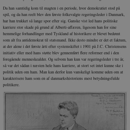
Da han samtidig kom til magten i en periode, hvor demokratiet stod på
spil, og da han reelt blev den første folkevalgte regeringsleder i Danmark,
har han trukket så lange spor efter sig. Ganske vist led hans politiske
sp_t
1 år
Spotify Inc.
karriere stor skade på grund af Alberti-affæren, ligesom han for sine
.spotify.com
hemmelige forhandlinger med Tyskland af historikere er blevet bedømt
som alt fra antidemokrat til statsmand. Ikke desto mindre er det et faktum,
at der alene i det første årti efter systemskiftet i 1901 på J.C. Christensens
initiativ eller med hans støtte blev gennemført flere reformer end i den
foregående menneskealder. Og selvom han kun var regeringsleder i tre år,
sp_landing
1 dag
Spotify Inc.
.spotify.com
så var det sådan i næsten hele hans karriere, at stort set intet kunne ske i
politik uden om ham. Man kan derfor kun vanskeligt komme uden om at
karakterisere ham som en af danmarkshistoriens mest betydningsfulde
politikere.
JSESSIONID
Session
Oracle Corporation
.nr-data.net