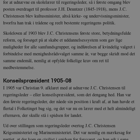
for at udnævne en skolelærer til regeringsleder, så i første omgang blev
posten overdraget til professor J.H. Deuntzer (1845-1918), mens J.C.
Christensen blev kultusminister, altså kirke- og undervisningsminister,
hvorfra han trak i trådene og reelt bestemte regeringens politik.
Skoleloven af 1903 blev J.C. Christensens første store, betydningsfulde
reform, og forsøget på at skabe et uddannelsessystem som gav lige
muligheder for alle samfundsgrupper, og indførelsen af kvindelig valgret i
forbindelse med menighedsrådsvalget samme år, var begge skridt mod det
samme endemål, nemlig at opfylde folkelige krav om ret til
medbestemmelse.
Konseilspræsident 1905-08
I 1905 var Christian 9. afklaret med at udnævne J.C. Christensen til
regeringsleder – eller konseilspræsident, som det dengang hed. Han var
den første regeringsleder, der nåede sin position i kraft af, at han havde et
flertal i Folketinget bag sig, og det var nu en lærer med et helt almindeligt
efternavn, der skulle stå i spidsen for landet.
Ud over stillingen som regeringsleder overtog J.C. Christensen
Krigsministeriet og Marineministeriet. Det var nemlig en mærkesag for
partiet, at der kom en civilist i spidsen for forsvaret, og han gik i gang