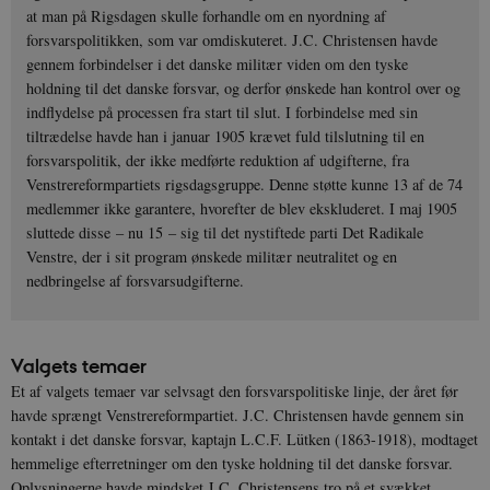
at man på Rigsdagen skulle forhandle om en nyordning af
forsvarspolitikken, som var omdiskuteret. J.C. Christensen havde
gennem forbindelser i det danske militær viden om den tyske
holdning til det danske forsvar, og derfor ønskede han kontrol over og
indflydelse på processen fra start til slut. I forbindelse med sin
tiltrædelse havde han i januar 1905 krævet fuld tilslutning til en
forsvarspolitik, der ikke medførte reduktion af udgifterne, fra
Venstrereformpartiets rigsdagsgruppe. Denne støtte kunne 13 af de 74
medlemmer ikke garantere, hvorefter de blev ekskluderet. I maj 1905
sluttede disse – nu 15 – sig til det nystiftede parti Det Radikale
Venstre, der i sit program ønskede militær neutralitet og en
nedbringelse af forsvarsudgifterne.
Valgets temaer
Et af valgets temaer var selvsagt den forsvarspolitiske linje, der året før
havde sprængt Venstrereformpartiet. J.C. Christensen havde gennem sin
kontakt i det danske forsvar, kaptajn L.C.F. Lütken (1863-1918), modtaget
hemmelige efterretninger om den tyske holdning til det danske forsvar.
Oplysningerne havde mindsket J.C. Christensens tro på et svækket