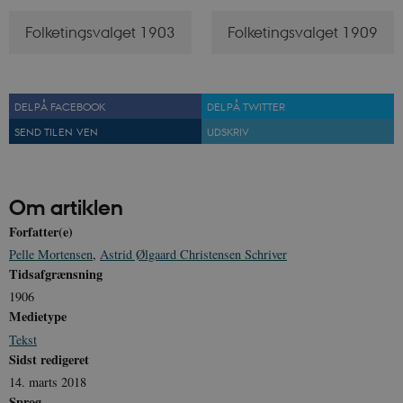
Folketingsvalget 1903
Folketingsvalget 1909
DEL PÅ FACEBOOK
DEL PÅ TWITTER
SEND TIL EN VEN
UDSKRIV
Om artiklen
Forfatter(e)
Pelle Mortensen
,
Astrid Ølgaard Christensen Schriver
Tidsafgrænsning
1906
Medietype
Tekst
Sidst redigeret
14. marts 2018
Sprog