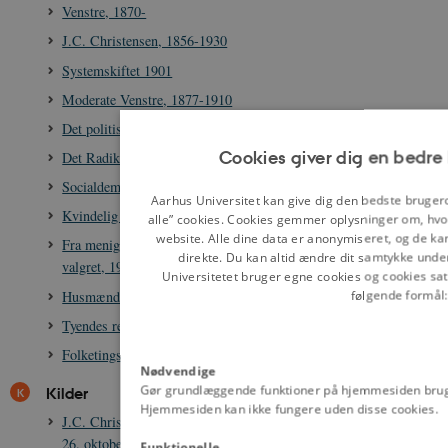
Venstre, 1870-
J.C. Christensen, 1856-1930
Systemskiftet 1901
Moderate Venstre, 1877-1910
Det politiske parti Højre, 1835-1915
Cookies giver dig en bedre
Det Radikale Venstre, 1905-
Socialdemokratiet, 1871-
Aarhus Universitet kan give dig den bedste bruger
Kvindelig valgret 1849-1915
alle” cookies. Cookies gemmer oplysninger om, hv
website. Alle dine data er anonymiseret, og de kan 
Fra menighedsrådsvalg til rigsdagsvalg: indførelsen af kvindelig
direkte. Du kan altid ændre dit samtykke unde
valgret, 1903-1915
Universitetet bruger egne cookies og cookies sat
følgende formål:
Husmænd
Tyendes retsstilling 1683-1921
Folketingsvalget 1909
Nødvendige
Gør grundlæggende funktioner på hjemmesiden brug
Kilder
Hjemmesiden kan ikke fungere uden disse cookies.
J.C. Christensen: Fremsættelse af lovforslag om menighedsråd,
26. oktober 1901
Funktionelle