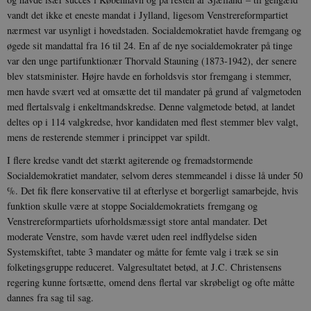
vandt det ikke et eneste mandat i Jylland, ligesom Venstrereformpartiet
nærmest var usynligt i hovedstaden. Socialdemokratiet havde fremgang og
øgede sit mandattal fra 16 til 24. En af de nye socialdemokrater på tinge
var den unge partifunktionær Thorvald Stauning (1873-1942), der senere
blev statsminister. Højre havde en forholdsvis stor fremgang i stemmer,
men havde svært ved at omsætte det til mandater på grund af valgmetoden
med flertalsvalg i enkeltmandskredse. Denne valgmetode betød, at landet
deltes op i 114 valgkredse, hvor kandidaten med flest stemmer blev valgt,
mens de resterende stemmer i princippet var spildt.
I flere kredse vandt det stærkt agiterende og fremadstormende
Socialdemokratiet mandater, selvom deres stemmeandel i disse lå under 50
%. Det fik flere konservative til at efterlyse et borgerligt samarbejde, hvis
funktion skulle være at stoppe Socialdemokratiets fremgang og
Venstrereformpartiets uforholdsmæssigt store antal mandater. Det
moderate Venstre, som havde været uden reel indflydelse siden
Systemskiftet, tabte 3 mandater og måtte for femte valg i træk se sin
folketingsgruppe reduceret. Valgresultatet betød, at J.C. Christensens
regering kunne fortsætte, omend dens flertal var skrøbeligt og ofte måtte
dannes fra sag til sag.