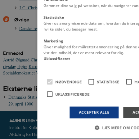
Gemmer dine valg på websitet, når du navigerer rundt
J.C. Christensens dagbog, uddrag fra 1908
Statistiske
Øvrige
Giver os anonymiserede data om, hvordan du interag
Danske regeringer 1901-1924
hvilke sider, du besøger mest.
Marketing
Giver mulighed for målrettet annoncering på denne 
vist det indhold, der er mest relevant for dig.
Emneord
Uklassificeret
Astrid Ølgaard Christensen Schriver
Danmark 1900-1950
Folketing og
rigsdag
Højre
Kernestof dansk demokrati
Militær
Pelle Mortensen
Socialdemokratiet
Venstre
NØDVENDIGE
STATISTISKE
M
Eksterne links
UKLASSIFICEREDE
Danmarks Statistik: Statistiske Meddelelser om Folketingsvalgene den
29. april 1906
ACCEPTER ALLE
AC
AARHUS UNIVERSITET
Institut for Kultur og Samfund
LÆS MERE OM COO
Afdeling for Historie og Klassiske Studier