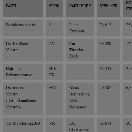
PC
PARTI
FORK.
PARTILEDER
STEMMER
ST
Socialdemokratiet
S
Peter
76.612
25
Knudsen
Det Radikale
RV
Carl
38.398
12
Venstre
Theodor
Zahle
Højre og
H &
63.335
21
Frikonservative
FK
Det moderate
MV
Klaus
20.487
6,
Venstre
Berntsen og
(Det forhandlende
Niels
Venstre)
Neergaard
Venstrereformpartiet
VR
J.C.
92.644
30
Christensen