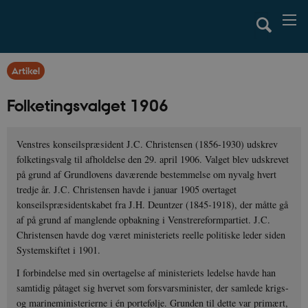
Artikel
Folketingsvalget 1906
Venstres konseilspræsident J.C. Christensen (1856-1930) udskrev
folketingsvalg til afholdelse den 29. april 1906. Valget blev udskrevet
på grund af Grundlovens daværende bestemmelse om nyvalg hvert
tredje år. J.C. Christensen havde i januar 1905 overtaget
konseilspræsidentskabet fra J.H. Deuntzer (1845-1918), der måtte gå
af på grund af manglende opbakning i Venstrereformpartiet. J.C.
Christensen havde dog været ministeriets reelle politiske leder siden
Systemskiftet i 1901.
I forbindelse med sin overtagelse af ministeriets ledelse havde han
samtidig påtaget sig hvervet som forsvarsminister, der samlede krigs-
og marineministerierne i én portefølje. Grunden til dette var primært,