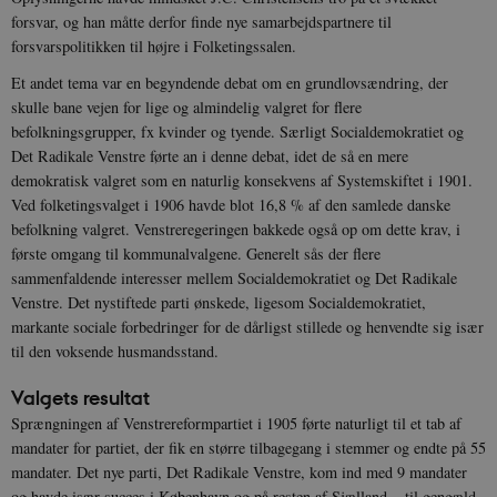
forsvar, og han måtte derfor finde nye samarbejdspartnere til
forsvarspolitikken til højre i Folketingssalen.
Et andet tema var en begyndende debat om en grundlovsændring, der
skulle bane vejen for lige og almindelig valgret for flere
befolkningsgrupper, fx kvinder og tyende. Særligt Socialdemokratiet og
Det Radikale Venstre førte an i denne debat, idet de så en mere
demokratisk valgret som en naturlig konsekvens af Systemskiftet i 1901.
Ved folketingsvalget i 1906 havde blot 16,8 % af den samlede danske
befolkning valgret. Venstreregeringen bakkede også op om dette krav, i
første omgang til kommunalvalgene. Generelt sås der flere
sammenfaldende interesser mellem Socialdemokratiet og Det Radikale
Venstre. Det nystiftede parti ønskede, ligesom Socialdemokratiet,
markante sociale forbedringer for de dårligst stillede og henvendte sig især
til den voksende husmandsstand.
Valgets resultat
Sprængningen af Venstrereformpartiet i 1905 førte naturligt til et tab af
mandater for partiet, der fik en større tilbagegang i stemmer og endte på 55
mandater. Det nye parti, Det Radikale Venstre, kom ind med 9 mandater
og havde især succes i København og på resten af Sjælland – til gengæld