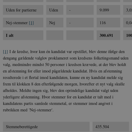
Uden for partierne
Uden
-
9.099
3,
Nej-stemmer
[1]
Nej
-
116
0,
I alt
300.691
10
[1]
I de kredse, hvor kun én kandidat var opstillet, blev denne ifølge den
dengang gældende valglov proklameret som kredsens folketingsmand uden
valg, medmindre mindst 50 personer i kredsen krævede, at der blev holdt
en afstemning for eller imod pågældende kandidat. Hvis en afstemning
resulterede i et flertal imod kandidaten, kunne en ny kandidat melde sig
frem til klokken 8 den efterfølgende morgen, hvorefter et nyt valg skulle
afholdes. Meldte ingen sig, blev den oprindelige kandidat valgt uden
yderligere afstemning. Hvor stemmer for en kandidat er talt med i
kandidatens partis samlede stemmetal, er stemmer imod angivet i
rubrikken med 'Nej-stemmer'.
Stemmeberettigede
435.504