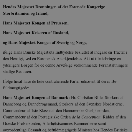
Hendes Majestæt Dronningen af det Forenede Kongerige
Storbritannien og Irland,
Hans Majestæt Kongen af Preussen,
Hans Majestæt Keiseren af Rusland,
og Hans Majestæt Kongen af Sverrig og Norge,
ifølge Hans Danske Majestæts Indbydelse besluttet at indgaae en Tractat i
den Hensigt, ved en Europæisk Anerkjendelses-Akt at tilveiebringe en
yder­ligere Borgen for de denne Arvefølge vedkommende Foranstaltningers
stadige Bestaaen.
Ifølge heraf have de høie contraherende Parter udnævnt til deres Be­
fuldmægtigede:
Hans Majestæt Kongen af Danmark:
Hr. Christian Bille, Storkors af
Dannebrog og Dannebrogsmand, Storkors af den Svenskee Nordstjerne,
Commandeur af 1ste Klasse af den Hannoverske Guelpheorden,
Commandeur af den Portugisiske Orden
de la Conception
, Ridder af den
Græske Frelsersorden, Allerhøistsammes Kammerherre samt
overordentlige Gesandt og befuldmægtigede Minister hos Hendes Britiske