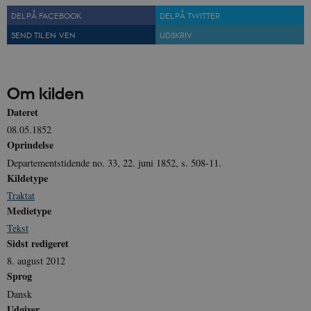
DEL PÅ FACEBOOK
DEL PÅ TWITTER
SEND TIL EN VEN
UDSKRIV
sp_landing
1 dag
Spotify Inc.
.spotify.com
Om kilden
Dateret
08.05.1852
JSESSIONID
Session
Oracle Corporation
Oprindelse
.nr-data.net
Departementstidende no. 33, 22. juni 1852, s. 508-11.
Kildetype
Traktat
Medietype
Tekst
CookieScriptConsent
1 år
CookieScript
Sidst redigeret
danmarkshistorien.dk
8. august 2012
Sprog
Dansk
Udgiver