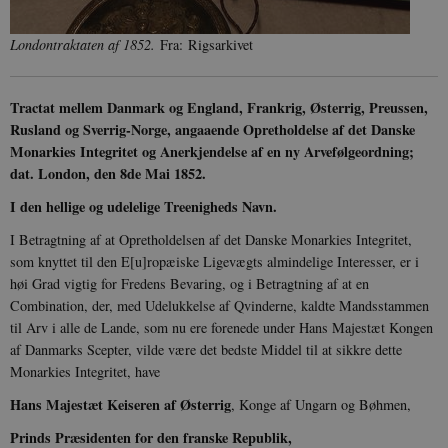
Londontraktaten af 1852.
Fra: Rigsarkivet
Tractat mellem Danmark og England, Frankrig, Østerrig, Preussen,
Rusland og Sverrig-Norge, angaaende Opretholdelse af det Danske
Monarkies Integritet og Anerkjendelse af en ny Arvefølgeordning;
dat. London, den 8de Mai 1852.
I den hellige og udelelige Treenigheds Navn.
I Betragtning af at Opretholdelsen af det Danske Monarkies Inte­gritet,
som knyttet til den E[u]ropæiske Ligevægts almindelige Interesser, er i
høi Grad vigtig for Fredens Bevaring, og i Betragtning af at en
Combination, der, med Udelukkelse af Qvinderne, kaldte Mandsstammen
til Arv i alle de Lande, som nu ere forenede under Hans Majestæt Kongen
af Danmarks Scepter, vilde være det bedste Middel til at sikkre dette
Monarkies Integritet, have
Hans Majestæt Keiseren af Østerrig
, Konge af Ungarn og Bøhmen,
Prinds Præsidenten for den franske Republik,