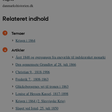
danmarkshistorien.dk
XSRF-TOKEN
danmarkshistoriendk.h5p.com
1 dag
Relateret indhold
Temaer
Krigen i 1864
__cf_bm
30
Cloudflare Inc.
minutte
.vimeo.com
Artikler
Året 1848 og overgangen fra enevælde til indskrænket monarki
Den gennemsete Grundlov af 28. juli 1866
Christian 9., 1818-1906
Frederik 7., 1808-1863
Glücksborgernes vej til tronen i 1863
Louise af Hessen-Kassel, 1817-1898
Udbyder /
Navn
Udløb
Beskrivelse
Domæne
Udbyder /
Udbyder /
Krigen i 1864 (2. Slesvigske Krig)
Navn
Navn
Udløb
Udløb
Beskrivelse
Besk
Domæne
Domæne
cf_clearance
1 år
Podbean
Cloudflare,
Slaget ved Isted, 25. juli 1850
Navn
Udbyder / Domæne
Udløb
B
VISITOR_INFO1_LIVE
_cfuvid
Inc.
.vimeo.com
6
Session
Denne cooki
Google LLC