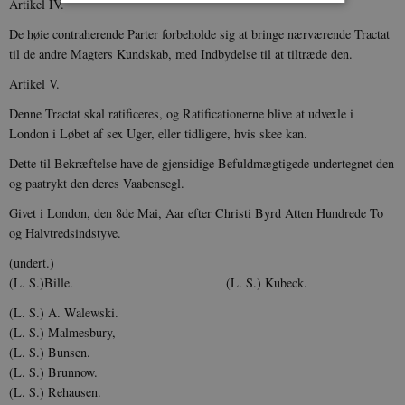
Artikel IV.
De høie contraherende Parter forbeholde sig at bringe nærværende Tractat
Nødvendige
Statistiske
Marketing
til de andre Magters Kundskab, med Indbydelse til at tiltræde den.
Funktionelle
Uklassificerede
Artikel V.
Nødvendige cookies hjælper med at gøre
Denne Tractat skal ratificeres, og Ratificationerne blive at udvexle i
hjemmesiden brugbar ved at aktivere nogle
grundlæggende funktioner som navigation mm.
London i Løbet af sex Uger, eller tidligere, hvis skee kan.
Hjemmesiden kan ikke fungerer uden disse
cookies.
Dette til Bekræftelse have de gjensidige Befuldmægtigede undertegnet den
og paatrykt den deres Vaabensegl.
Navn
Udbyder / Domæne
Udløb
be_typo_user
Session
TYPO3 Association
Givet i London, den 8de Mai, Aar efter Christi Byrd Atten Hundrede To
.danmarkshistorien.dk
og Halvtredsindstyve.
(undert.)
(L. S.)Bille. (L. S.) Kubeck.
(L. S.) A. Walewski.
(L. S.) Malmesbury,
sp_t
1 år
(L. S.) Bunsen.
Spotify Inc.
.spotify.com
(L. S.) Brunnow.
(L. S.) Rehausen.