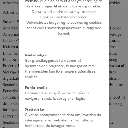
website. Alle dine data er anonymiseret, og de
befandtes i god og rigtig Form, ere komne overens om følgende Ar­tikler.
kan ikke bruges til at identificere dig direkte.
Du kan altid ændre dit samtykke under
Artikel I.
Cookies i webstedets footer.
Saasom Hans Majestæt Kongen af Danmark, efterat have taget Sit
Universitetet bruger egne cookies og cookies
Monarkies Tarv under alvorlig Overveielse, med Hans Kongelige Høihed
sat af vores samarbejdspartnere til følgende
formål:
Arveprindsens og Sine nærmeste ved den Danske Kongelov til Arvefølge
Hans Majestæt
kaldede Cognaters Samtykke, som og efter Aftale med
Keiseren af Rusland,
Chef for det Holsten-Gottorpske Huses ældre
Linie, har erklæret at ville ordne Arvefølgen, i Sine Stater saaledes, at
Nødvendige
Hans Krone, i Mangel af mandlige Descendenter i lige Linie fra Kong
Gør grundlæggende funktioner på
Hans Høihed Prinds Christian
Frederik III af Danmark, gaaer over til
af
hjemmesiden brugbare, fx navigation mm.
Hjemmesiden kan ikke fungere uden disse
Slesvig-Holsten-Sønderborg-Glücksborg og til den af denne Prindses
cookies.
Hendes Høihed Prindsesse Louise
Ægteskab med
af Slesvig-Holsten-
Sønderborg-Glücksborg, født Prindsesse af Hessen, udsprungne Æt, efter
Funktionelle
Førstefødselsretten og fra Mand til Mand, — saa ere de høie
Gemmer dine valg på websitet, når du
contraherende Parter, i Anerkjendelse af de vise Hensyn, som have ledet til
navigerer rundt, fx sprog eller login.
denne Combinations eventuelle Antagelse, komne overens om, som de og
forpligte sig til, ifald den forudsete Mulighed blev til Virkelighed, at
Statistiske
Giver os anonymiserede data om, hvordan du
Hans Høihed Prinds Christian
anerkjende
af Slesvig-Holsten-
interagerer med websitet, fx hvor ofte og
Sønderborg-Glücksborg og hans af hans Ægteskab med den nævnte
hvilke sider, du besøger mest.