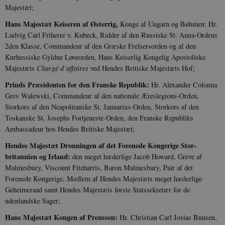
Majestæt;
Hans Majestæt Keiseren af Østerrig,
Konge af Ungarn og Bøhmen: Hr.
Ludvig Carl Friherre v. Kubeck, Ridder af den Russiske St. Anna-Ordens
2den Klasse, Commandeur af den Græske Frelsersorden og af den
Kurhessiske Gyldne Løveorden, Hans Keiserlig Kongelig Apo­stoliske
Majestæts
Chargé d’affaires
ved Hendes Britiske Majestæts Hof;
Prinds Præsidenten for den Franske Republik:
Hr. Alexander Colonna
Grev Walewski, Commandeur af den nationale Æreslegions-Orden,
Storkors af den Neapolitanske St. Januarius-Orden, Storkors af den
Toskanske St. Josephs Fortjeneste-Orden, den Franske Republiks
Ambassadeur hos Hendes Britiske Majestæt;
Hendes Majestæt Dronningen af det Forenede Kongerige Stor­
britannien og Irland:
den meget hæderlige Jacob Howard, Greve af
Malmesbury, Viscount Fitzharris, Baron Malmesbury, Pair af det
Forenede Kongerige, Medlem af Hendes Majestæts meget hæderlige
Geheimeraad samt Hendes Majestæts første Statssekretær for de
udenlandske Sager;
Hans Majestæt Kongen af Preussen:
Hr. Christian Carl Josias Bunsen,