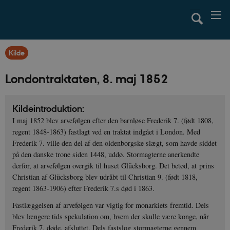
Kilde
Londontraktaten, 8. maj 1852
Kildeintroduktion:
I maj 1852 blev arvefølgen efter den barnløse Frederik 7. (født 1808,
regent 1848-1863) fastlagt ved en traktat indgået i London. Med
Frederik 7. ville den del af den oldenborgske slægt, som havde siddet
på den danske trone siden 1448, uddø. Stormagterne anerkendte
derfor, at arvefølgen overgik til huset Glücksborg. Det betød, at prins
Christian af Glücksborg blev udråbt til Christian 9. (født 1818,
regent 1863-1906) efter Frederik 7.s død i 1863.
Fastlæggelsen af arvefølgen var vigtig for monarkiets fremtid. Dels
blev længere tids spekulation om, hvem der skulle være konge, når
Frederik 7. døde, afsluttet. Dels fastslog stormagterne gennem