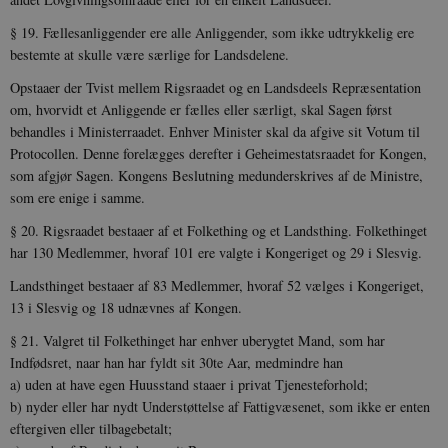
§ 19. Fællesanliggender ere alle Anliggender, som ikke udtryk­kelig ere
bestemte at skulle være særlige for Landsdelene.
Opstaaer der Tvist mellem Rigsraadet og en Landsdeels Re­præsentation
om, hvorvidt et Anliggende er fælles eller særligt, skal Sagen først
behandles i Ministerraadet. Enhver Minister skal da afgive sit Votum til
Protocollen. Denne forelægges derefter i Geheimestatsraadet for Kongen,
som afgjør Sagen. Kongens Beslut­ning medunderskrives af de Ministre,
som ere enige i samme.
§ 20. Rigsraadet bestaaer af et Folkething og et Landsthing. Folkethinget
har 130 Medlemmer, hvoraf 101 ere valgte i Konge­riget og 29 i Slesvig.
Landsthinget bestaaer af 83 Medlemmer, hvoraf 52 vælges i Kongeriget,
13 i Slesvig og 18 udnævnes af Kongen.
§ 21. Valgret til Folkethinget har enhver uberygtet Mand, som har
Indfødsret, naar han har fyldt sit 30te Aar, medmindre han
a) uden at have egen Huusstand staaer i privat Tjenesteforhold;
b) nyder eller har nydt Understøttelse af Fattigvæsenet, som ikke er enten
eftergiven eller tilbagebetalt;