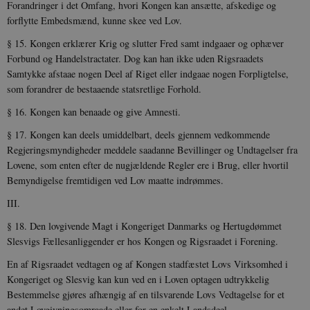
Forandringer i det Omfang, hvori Kongen kan ansætte, afske­dige og
forflytte Embedsmænd, kunne skee ved Lov.
§ 15. Kongen erklærer Krig og slutter Fred samt indgaaer og ophæver
Forbund og Handelstractater. Dog kan han ikke uden Rigsraadets
Samtykke afstaae nogen Deel af Riget eller indgaae nogen Forpligtelse,
som forandrer de bestaaende statsretlige For­hold.
§ 16. Kongen kan benaade og give Amnesti.
§ 17. Kongen kan deels umiddelbart, deels gjennem vedkom­mende
Regjeringsmyndigheder meddele saadanne Bevillinger og Undtagelser fra
Lovene, som enten efter de nugjældende Regler ere i Brug, eller hvortil
Bemyndigelse fremtidigen ved Lov maatte indrømmes.
III.
§ 18. Den lovgivende Magt i Kongeriget Danmarks og Hertug­dømmet
Slesvigs Fællesanliggender er hos Kongen og Rigsraadet i Forening.
En
af Rigsraadet vedtagen og af Kongen stadfæstet Lovs Virk­somhed i
Kongeriget og Slesvig kan kun ved en i Loven optagen udtrykkelig
Bestemmelse gjøres afhængig af en tilsvarende Lovs Vedtagelse for et
andet Lovgivningsomraade eller for en enkelt Landsdeel.