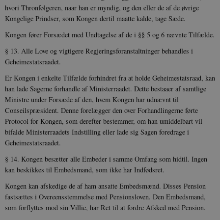
hvori Thronfølgeren, naar han er myndig, og den eller de af de øvrige
Kongelige Prindser, som Kongen dertil maatte kalde, tage Sæde.
Kongen fører Forsædet med Undtagelse af de i §§ 5 og 6 nævnte Tilfælde.
§ 13. Alle Love og vigtigere Regjeringsforanstaltninger behand­les i
Geheimestatsraadet.
Er Kongen i enkelte Tilfælde forhindret fra at holde Geheime­statsraad, kan
han lade Sagerne forhandle af Ministerraadet. Dette bestaaer af samtlige
Ministre under Forsæde af den, hvem Kongen har udnævnt til
Conseilspræsident. Denne forelægger den over Forhandlingerne førte
Protocol for Kongen, som derefter bestem­mer, om han umiddelbart vil
bifalde Ministerraadets Indstilling eller lade sig Sagen foredrage i
Geheimestatsraadet.
§ 14. Kongen besætter alle Embeder i samme Omfang som hidtil. Ingen
kan beskikkes til Embedsmand, som ikke har Ind­fødsret.
Kongen kan afskedige de af ham ansatte Embedsmænd. Disses Pension
fastsættes i Overeensstemmelse med Pensionsloven. Den Embedsmand,
som forflyttes mod sin Villie, har Ret til at fordre Afsked med Pension.