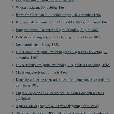
Wienertraktaten, 30. oktober 1864
Breve fra Christian 9. til befolkningen, 16. november 1864
Krigsministeriets instruks til General De Meza, 13. januar 1864
Junigrundloven ǀ Danmarks Riges Grundlov, 5. juni 1849
Helstatsforfatningen (Fællesforfatningen), 2. oktober 1855
Londontraktaten, 8. maj 1852
J.A. Hansen om grundlovsforslagene i Rigsrådets Folketing, 7.
november 1865
J.B.S. Estrup om grundlovsforslag i Rigsrådets Landsting, 1865
Martskundgørelsen, 30. marts 1863
Kongelig erklæring angående rigets forfatningsmæssige ordning,
28. januar 1852
Engelsk depeche af 17. december 1863 om Londontraktatens
gyldighed
Agnes Gads dagbog 1864 - Danske flygtninge fra Slesvig
Slaget ved Helgoland 1864: Uddrag af Anders Jensen Lønborgs