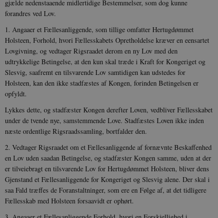
_ga
1 år 1
D
Google LLC
gjælde nedenstaaende midler­tidige Bestemmelser, som dog kunne
måned
k
.danmarkshistorien.dk
forandres ved Lov.
U
s
i
1. Angaaer et Fællesanliggende, som tillige omfatter Hertug­dømmet
a
Holsteen, Forhold, hvori Fællesskabets Opretholdelse kræ­ver en eensartet
a
c
Lovgivning, og vedtager Rigsraadet derom en ny Lov med den
s
udtrykkelige Betingelse, at den kun skal træde i Kraft for Kongeriget og
b
e
Slesvig, saafremt en tilsvarende Lov sam­tidigen kan udstedes for
n
Holsteen, kan den ikke stadfæstes af Kon­gen, forinden Betingelsen er
i
i
opfyldt.
s
s
Lykkes dette, og stadfæster Kongen derefter Loven, vedbliver Fællesskabet
b
s
under de tvende nye, samstemmende Love. Stadfæstes Loven ikke inden
k
næste ordentlige Rigsraadssamling, bortfalder den.
a
h
2. Vedtager Rigsraadet om et Fællesanliggende af fornævnte Beskaffenhed
CloudFront-
.h5p.com
Session
A
en Lov uden saadan Betingelse, og stadfæster Kon­gen samme, uden at der
Created-At
er tilveiebragt en tilsvarende Lov for Hertugdømmet Holsteen, bliver dens
_gat_UA-
.danmarkshistorien.dk
58
T
Gjenstand et Fællesanliggende for Kongeriget og Slesvig alene. Der skal i
8822943-1
sekunder
c
A
saa Fald træffes de Foranstaltninger, som ere en Følge af, at det tidligere
p
n
Fællesskab med Holsteen forsaavidt er ophørt.
u
n
3. Angaaer et Fællesanliggende Forhold, hvori en Forskjellig­hed i