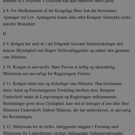
henhøre til Civillisten. Civillisten kan ikke behæftes med Gjæld.
§ 8. For Medlemmerne af det Kongelige Huus kan der bestem­mes
Apanager ved Lov. Apanagerne kunne ikke uden Kongens Samtykke nydes
udenfor Monarkiet.
II.
§ 9. Kongen har med de i det Følgende fastsatte Indskrænk­ninger den
høieste Myndighed over Rigets Fællesanliggender og udøver den gjennem
sine Ministre.
§ 10. Kongen er ansvarsfri. Hans Person er hellig og ukrænke­lig.
Ministrene ere ansvarlige for Regjeringens Førelse.
§ 11. Kongen udnævner og afskediger sine Ministre. Han bestemmer
deres Antal og Forretningernes Fordeling imellem dem. Kongens
Underskrift under de Lovgivningen og Regjeringen ved­kommende
Beslutninger giver disse Gyldighed, naar den er led­saget af een eller flere
Ministres Underskrift. Enhver Minister, der har underskrevet, er ansvarlig
for Beslutningen.
§ 12. Ministrene for de fælles Anliggender udgjøre i Forening med
Ministrene for Landsdelenes særlige Anliggender Geheime­statsraadet,