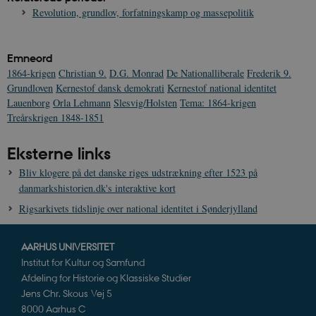
Revolution, grundlov, forfatningskamp og massepolitik
Emneord
1864-krigen
Christian 9.
D.G. Monrad
De Nationalliberale
Frederik 9.
Grundloven
Kernestof dansk demokrati
Kernestof national identitet
Lauenborg
Orla Lehmann
Slesvig/Holsten
Tema: 1864-krigen
Treårskrigen 1848-1851
Eksterne links
Bliv klogere på det danske riges udstrækning efter 1523 på
danmarkshistorien.dk's interaktive kort
Rigsarkivets tidslinje over national identitet i Sønderjylland
AARHUS UNIVERSITET
Institut for Kultur og Samfund
Afdeling for Historie og Klassiske Studier
Jens Chr. Skous Vej 5
8000 Aarhus C