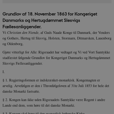
Grundlov af 18. November 1863 for Kongeriget
Danmarks og Hertugdømmet Slesvigs
Fællesanliggender.
Vi
Christian den Niende
, af Guds Naade Konge til Danmark, der Venders
og Gothers, Hertug til Slesvig, Holsten, Stormarn, Ditmarsken, Lauenborg
og Oldenborg,
Gjøre vitterligt for Alle: Rigsraadet har vedtaget og Vi ved Vort Samtykke
stadfæstet følgende Grundlov for Kongeriget Danmarks og Hertugdømmet
Slesvigs Fællesanliggender.
I.
§ 1. Regjeringsformen er indskrænket-monarkisk. Kongemagten er
arvelig. Arvefølgen er den i Thronfølgeloven af 31te Juli 1853 for hele det
danske Monarki fastsatte.
§ 2. Kongen kan ikke uden Rigsraadets Samtykke være Regent i andre
Lande end dem, som høre til det danske Monarki.
§ 3. Kongen skal høre til den evangelisk-lutherske Kirke.