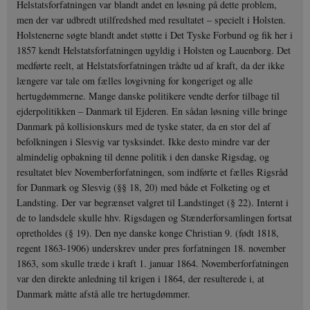
Helstatsforfatningen var blandt andet en løsning på dette problem,
men der var udbredt utilfredshed med resultatet – specielt i Holsten.
Holstenerne søgte blandt andet støtte i Det Tyske Forbund og fik her i
1857 kendt Helstatsforfatningen ugyldig i Holsten og Lauenborg. Det
medførte reelt, at Helstatsforfatningen trådte ud af kraft, da der ikke
længere var tale om fælles lovgivning for kongeriget og alle
hertugdømmerne. Mange danske politikere vendte derfor tilbage til
ejderpolitikken – Danmark til Ejderen. En sådan løsning ville bringe
Danmark på kollisionskurs med de tyske stater, da en stor del af
befolkningen i Slesvig var tysksindet. Ikke desto mindre var der
almindelig opbakning til denne politik i den danske Rigsdag, og
resultatet blev Novemberforfatningen, som indførte et fælles Rigsråd
for Danmark og Slesvig (§§ 18, 20) med både et Folketing og et
Landsting. Der var begrænset valgret til Landstinget (§ 22). Internt i
de to landsdele skulle hhv. Rigsdagen og Stænderforsamlingen fortsat
opretholdes (§ 19). Den nye danske konge Christian 9. (født 1818,
regent 1863-1906) underskrev under pres forfatningen 18. november
1863, som skulle træde i kraft 1. januar 1864. Novemberforfatningen
var den direkte anledning til krigen i 1864, der resulterede i, at
Danmark måtte afstå alle tre hertugdømmer.