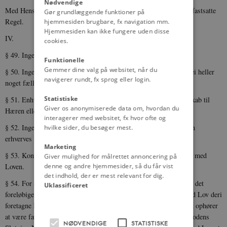
Nødvendige
Med Hensyn til de finantsielle Bevillingslove gjælder den i § 56 fastsatte
Gør grundlæggende funktioner på
Regel.
hjemmesiden brugbare, fx navigation mm.
Hjemmesiden kan ikke fungere uden disse
IV.
cookies.
§ 49. Ingen Udlænding kan erholde Indfødsret uden ved Lov.
Funktionelle
Gemmer dine valg på websitet, når du
§ 50. Ingen Fællesskat kan paalægges, forandres eller ophæves, ei heller
navigerer rundt, fx sprog eller login.
noget fælles Statslaan optages uden ved Lov.
Statistiske
§ 51. Enhver ordentlig eller overordentlig Udskrivning af Mand­skab til
Giver os anonymiserede data om, hvordan du
Hæren eller Flaaden skal være hjemlet ved Lov.
interagerer med websitet, fx hvor ofte og
§ 52. Ingen fælles Domaine kan afhændes, ei heller nogen saa­dan
hvilke sider, du besøger mest.
erhverves uden ifølge Lov.
Marketing
§ 53. Kongens Ret til at slaae Mønt udøves i Overeensstem­melse med
Giver mulighed for målrettet annoncering på
Loven.
denne og andre hjemmesider, så du får vist
det indhold, der er mest relevant for dig.
§ 54. For de ordinaire Fællesindtægter og Fællesudgifter gjæl­der det
Uklassificeret
foreløbige Normalbudget af 28de Februar 1856 med de senere ved Lov deri
foretagne Forandringer. Naar en Indtægts eller Udgifts Gjenstand ophører
at være fælles for hele Monarkiet, ophører ogsaa ved Finantsperiodens
NØDVENDIGE
STATISTISKE