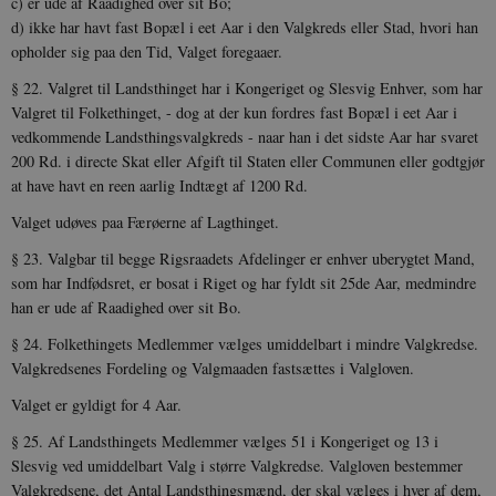
c) er ude af Raadighed over sit Bo;
d) ikke har havt fast Bopæl i eet Aar i den Valgkreds eller Stad, hvori han
opholder sig paa den Tid, Valget foregaaer.
§ 22. Valgret til Landsthinget har i Kongeriget og Slesvig Enhver, som har
Valgret til Folkethinget, - dog at der kun fordres fast Bopæl i eet Aar i
vedkommende Landsthingsvalgkreds - naar han i det sidste Aar har svaret
200 Rd. i directe Skat eller Afgift til Staten eller Communen eller godtgjør
at have havt en reen aarlig Indtægt af 1200 Rd.
Valget udøves paa Færøerne af Lagthinget.
§ 23. Valgbar til begge Rigsraadets Afdelinger er enhver ube­rygtet Mand,
som har Indfødsret, er bosat i Riget og har fyldt sit 25de Aar, medmindre
han er ude af Raadighed over sit Bo.
§ 24. Folkethingets Medlemmer vælges umiddelbart i mindre Valgkredse.
Valgkredsenes Fordeling og Valgmaaden fastsættes i Valgloven.
Valget er gyldigt for 4 Aar.
§ 25. Af Landsthingets Medlemmer vælges 51 i Kongeriget og 13 i
Slesvig ved umiddelbart Valg i større Valgkredse. Valgloven bestemmer
Valgkredsene, det Antal Landsthingsmænd, der skal vælges i hver af dem,