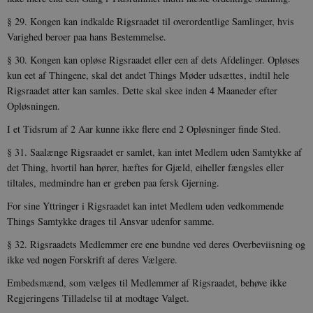
§ 29. Kongen kan indkalde Rigsraadet til overordentlige Sam­linger, hvis
Varighed beroer paa hans Bestemmelse.
§ 30. Kongen kan opløse Rigsraadet eller een af dets Afdelin­ger. Opløses
kun eet af Thingene, skal det andet Things Møder udsættes, indtil hele
Rigsraadet atter kan samles. Dette skal skee inden 4 Maaneder efter
Opløsningen.
I et Tidsrum af 2 Aar kunne ikke flere end 2 Opløsninger finde Sted.
§ 31. Saalænge Rigsraadet er samlet, kan intet Medlem uden Samtykke af
det Thing, hvortil han hører, hæftes for Gjæld, eiheller fængsles eller
tiltales, medmindre han er greben paa fersk Gjer­ning.
For sine Yttringer i Rigsraadet kan intet Medlem uden vedkom­mende
Things Samtykke drages til Ansvar udenfor samme.
§ 32. Rigsraadets Medlemmer ere ene bundne ved deres Over­beviisning og
ikke ved nogen Forskrift af deres Vælgere.
Embedsmænd, som vælges til Medlemmer af Rigsraadet, behøve ikke
Regjeringens Tilladelse til at modtage Valget.