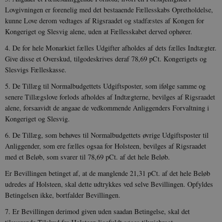
o
Lovgivningen er forenelig med det bestaaende Fællesskabs Opretholdelse,
I
_
kunne Love derom vedtages af Rigsraadet og stad­fæstes af Kongen for
u
a
Kongeriget og Slesvig alene, uden at Fælles­skabet derved ophører.
r
h
4. De for hele Monarkiet fælles Udgifter afholdes af dets fælles Indtægter.
w
Give disse et Overskud, tilgodeskrives deraf 78,69 pCt. Kongerigets og
Slesvigs Fælleskasse.
5. De Tillæg til Normalbudgettets Udgiftsposter, som ifølge samme og
senere Tillægslove forlods afholdes af Indtægterne, bevilges af Rigsraadet
alene, forsaavidt de angaae de vedkommende Anliggenders Forvaltning i
Kongeriget og Slesvig.
6. De Tillæg, som behøves til Normalbudgettets øvrige Udgifts­poster til
Anliggender, som ere fælles ogsaa for Holsteen, bevilges af Rigsraadet
med et Beløb, som svarer til 78,69 pCt. af det hele Beløb.
Er Bevillingen betinget af, at de manglende 21,31 pCt. af det hele Beløb
udredes af Holsteen, skal dette udtrykkes ved selve Bevillingen. Opfyldes
Betingelsen ikke, bortfalder Bevillingen.
7. Er Bevillingen derimod given uden saadan Betingelse, skal det