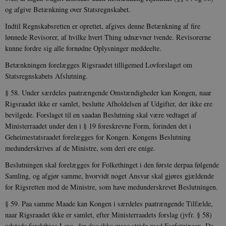
JSESSIONID
Session
Oracle Corporation
og afgive Betænkning over Statsregnskabet.
.nr-data.net
Indtil Regnskabsretten er oprettet, afgives denne Betænkning af fire
lønnede Revisorer, af hvilke hvert Thing udnævner tvende. Revisorerne
kunne fordre sig alle fornødne Oplysninger meddeelte.
Betænkningen forelægges Rigsraadet tilligemed Lovforslaget om
CookieScriptConsent
1 år
CookieScript
Statsregnskabets Afslutning.
danmarkshistorien.dk
§ 58. Under særdeles paatrængende Omstændigheder kan Kon­gen, naar
Rigsraadet ikke er samlet, beslutte Afholdelsen af Udgif­ter, der ikke ere
bevilgede. Forslaget til en saadan Beslutning skal være vedtaget af
Ministerraadet under den i § 19 foreskrevne Form, forinden det i
Geheimestatsraadet forelægges for Kongen. Kongens Beslutning
medunderskrives af de Ministre, som deri ere enige.
XSRF-TOKEN
danmarkshistoriendk.h5p.com
1 dag
Beslutningen skal forelægges for Folkethinget i den første der­paa følgende
Samling, og afgjør samme, hvorvidt noget Ansvar skal gjøres gjældende
for Rigsretten mod de Ministre, som have medunderskrevet Beslutningen.
§ 59. Paa samme Maade kan Kongen i særdeles paatrængende Tilfælde,
naar Rigsraadet ikke er samlet, efter Ministerraadets forslag (jvfr. § 58)
__cf_bm
30
Cloudflare Inc.
udstede foreløbige Love, der dog ikke maae stride mod Forfatningen. De