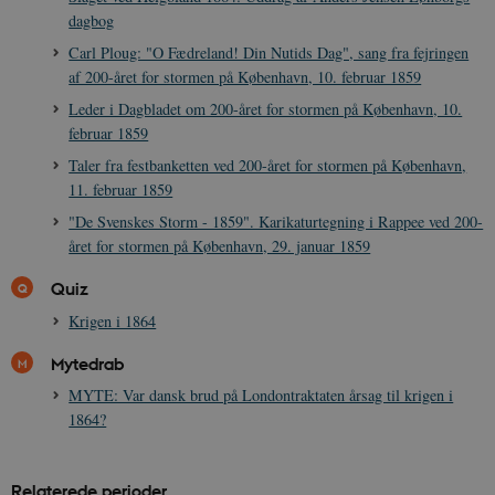
dagbog
Carl Ploug: "O Fædreland! Din Nutids Dag", sang fra fejringen
af 200-året for stormen på København, 10. februar 1859
Leder i Dagbladet om 200-året for stormen på København, 10.
februar 1859
Taler fra festbanketten ved 200-året for stormen på København,
11. februar 1859
"De Svenskes Storm - 1859". Karikaturtegning i Rappee ved 200-
året for stormen på København, 29. januar 1859
Quiz
Krigen i 1864
Mytedrab
MYTE: Var dansk brud på Londontraktaten årsag til krigen i
1864?
Relaterede perioder