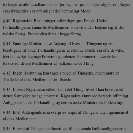
forlange, at alle Uvedkommende fjernes, hvorpaa Thinget afgjør, om Sagen
skal forhandles i et offentligt eller hemmeligt Møde.
§ 40. Rigsraadets Beslutninger udfærdiges paa Dansk. Under
Forhandlingerne kunne de Medlemmer, som ville det, betjene sig af det
tydske Sprog. Protocollen føres i begge Sprog.
§ 41. Samtlige Ministre have Adgang til hvert af Thingene og ere
berettigede til under Forhandlingerne at erholde Ordet, saa ofte de ville,
idet de iøvrigt iagttage Forretningsordenen. Stemmeret udøve de kun,
forsaavidt de ere Medlemmer af vedkommende Thing.
§ 42. Ingen Beslutning kan tages i noget af Thingene, med­mindre en
Trediedel af dets Medlemmer er tilstede.
§ 43. Ethvert Rigsraadsmedlem kan i det Thing, hvortil han hører, med
dettes Samtykke bringe ethvert til Rigsraadets Omraade hørende offentligt
Anliggende under Forhandling og derom æske Ministrenes Forklaring.
§ 44. Intet Andragende maa overgives noget af Thingene uden igjennem et
af dets Medlemmer.
§ 45. Ethvert af Thingene er berettiget til angaaende Fælles­anliggender at