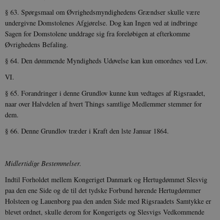
_gid
1 dag
D
Google LLC
NID
6
Denne cooki
Google LLC
§ 63. Spørgsmaal om Øvrighedsmyndighedens Grændser skulle være
k
.danmarkshistorien.dk
måneder
indstilles af
.google.com
U
undergivne Domstolenes Afgjørelse. Dog kan Ingen ved at indbringe
3 dage
DoubleClick 
D
ejes af Google
e
Sagen for Domstolene unddrage sig fra foreløbigen at efterkomme
at hjælpe med
f
Øvrighedens Befaling.
oprette en pro
i
dine interess
t
vise dig relev
D
§ 64. Den dømmende Myndigheds Udøvelse kan kun omordnes ved Lov.
annoncer på 
o
websteder.
v
VI.
s
YSC
Session
Denne cooki
Google LLC
§ 65. Forandringer i denne Grundlov kunne kun vedtages af Rigsraadet,
indstilles af
.youtube.com
h5pcomsession
danmarkshistoriendk.h5p.com
1 dag
A
YouTube til a
naar over Halvdelen af hvert Things samtlige Med­lemmer stemmer for
visninger af
CloudFront-
.h5p.com
Session
A
indlejrede vi
dem.
Signature
vuid
1 år 1
D
§ 66. Denne Grundlov træder i Kraft den lste Januar 1864.
Vimeo.com Inc.
måned
V
.vimeo.com
p
CloudFront-
.h5p.com
Session
A
Midlertidige Bestemmelser.
Region
Indtil Forholdet mellem Kongeriget Danmark og Hertugdømmet Slesvig
CloudFront-
.h5p.com
Session
A
Policy
paa den ene Side og de til det tydske Forbund hørende Hertugdømmer
_ga_7J1SYH77RJ
.danmarkshistorien.dk
1 år 1
G
Holsteen og Lauenborg paa den anden Side med Rigsraadets Samtykke er
måned
blevet ordnet, skulle derom for Konge­rigets og Slesvigs Vedkommende