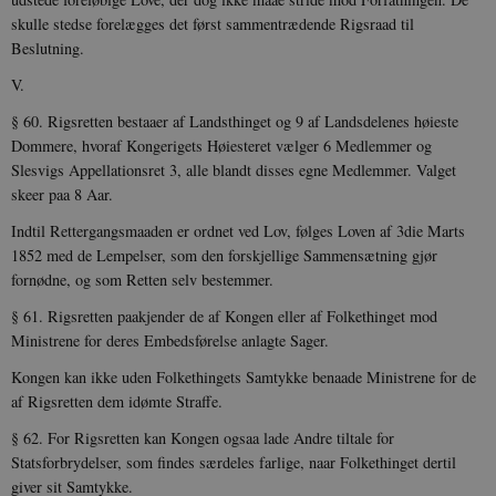
minutte
.vimeo.com
skulle stedse forelægges det først sammentrædende Rigsraad til
Beslutning.
V.
§ 60. Rigsretten bestaaer af Landsthinget og 9 af Landsdelenes høieste
Dommere, hvoraf Kongerigets Høiesteret vælger 6 Med­lemmer og
Slesvigs Appellationsret 3, alle blandt disses egne Med­lemmer. Valget
skeer paa 8 Aar.
Udbyder /
Navn
Udløb
Beskrivelse
Indtil Rettergangsmaaden er ordnet ved Lov, følges Loven af 3die Marts
Domæne
Udbyder /
Udbyder /
Navn
Navn
Udløb
Udløb
Beskrivelse
Besk
Domæne
Domæne
1852 med de Lempelser, som den forskjellige Sam­mensætning gjør
cf_clearance
1 år
Podbean
Cloudflare,
Navn
Udbyder / Domæne
Udløb
B
fornødne, og som Retten selv bestemmer.
VISITOR_INFO1_LIVE
_cfuvid
Inc.
.vimeo.com
6
Session
Denne cooki
Google LLC
.podbean.com
måneder
indstilles af 
.youtube.com
nmstat
1 år 1
D
Siteimprove A/S
§ 61. Rigsretten paakjender de af Kongen eller af Folkethinget mod
for at holde s
VISITOR_PRIVACY_METADATA
6
YouTube
måned
S
.danmarkshistorien.dk
brugerpræfer
måneder
.youtube.com
r
Ministrene for deres Embedsførelse anlagte Sager.
for Youtube-
d
videoer, der e
a
Kongen kan ikke uden Folkethingets Samtykke benaade Mini­strene for de
indlejret i
h
websteder; d
b
af Rigsretten dem idømte Straffe.
også afgøre,
h
webstedsbes
t
§ 62. For Rigsretten kan Kongen ogsaa lade Andre tiltale for
bruger den ny
gamle version
CloudFront-
.h5p.com
Session
A
Statsforbrydelser, som findes særdeles farlige, naar Folkethinget dertil
Youtube-
Key-Pair-Id
giver sit Samtykke.
grænsefladen