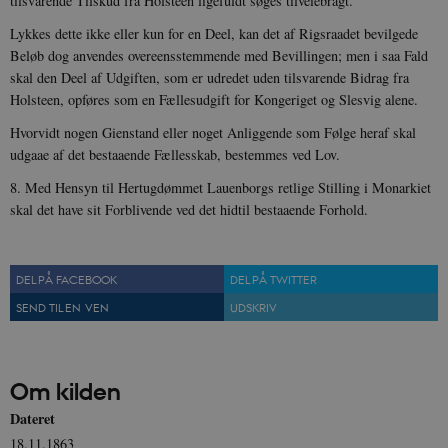
tilsvarende Tilskud fra Holsteen ligefuldt søges tilveiebragt.
Lykkes dette ikke eller kun for en Deel, kan det af Rigsraadet bevilgede
Beløb dog anvendes overeensstemmende med Bevillingen; men i saa Fald
skal den Deel af Udgiften, som er udredet uden tilsvarende Bidrag fra
Holsteen, opføres som en Fællesudgift for Kongeriget og Slesvig alene.
Hvorvidt nogen Gienstand eller noget Anliggende som Følge heraf skal
udgaae af det bestaaende Fællesskab, bestemmes ved Lov.
8. Med Hensyn til Hertugdømmet Lauenborgs retlige Stilling i Monarkiet
skal det have sit Forblivende ved det hidtil bestaaende Forhold.
DEL PÅ FACEBOOK
DEL PÅ TWITTER
SEND TIL EN VEN
UDSKRIV
Om kilden
Dateret
18.11.1863