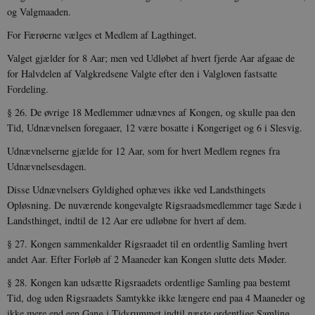
og Valgmaaden.
For Færøerne vælges et Medlem af Lagthinget.
Valget gjælder for 8 Aar; men ved Udløbet af hvert fjerde Aar afgaae de
for Halvdelen af Valgkredsene Valgte efter den i Valg­loven fastsatte
Fordeling.
§ 26. De øvrige 18 Medlemmer udnævnes af Kongen, og skulle paa den
Tid, Udnævnelsen foregaaer, 12 være bosatte i Kongeriget og 6 i Slesvig.
Udnævnelserne gjælde for 12 Aar, som for hvert Medlem regnes fra
Udnævnelsesdagen.
Disse Udnævnelsers Gyldighed ophæves ikke ved Landsthingets
Opløsning. De nuværende kongevalgte Rigsraadsmedlemmer tage Sæde i
Landsthinget, indtil de 12 Aar ere udløbne for hvert af dem.
§ 27. Kongen sammenkalder Rigsraadet til en ordentlig Sam­ling hvert
andet Aar. Efter Forløb af 2 Maaneder kan Kongen slutte dets Møder.
§ 28. Kongen kan udsætte Rigsraadets ordentlige Samling paa bestemt
Tid, dog uden Rigsraadets Samtykke ikke længere end paa 4 Maaneder og
ikke mere end een Gang i Tidsrummet indtil næste ordentlige Samling.