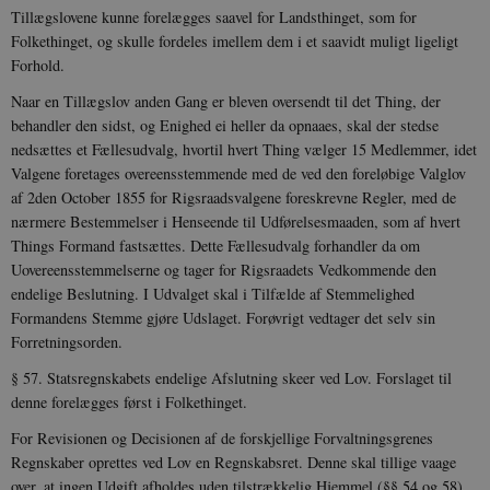
Tillægslovene kunne forelægges saavel for Landsthinget, som for
Navn
Udbyder / Domæne
Udløb
Folkethinget, og skulle fordeles imellem dem i et saavidt muligt ligeligt
be_typo_user
Session
TYPO3 Association
Forhold.
.danmarkshistorien.dk
Naar en Tillægslov anden Gang er bleven oversendt til det Thing, der
behandler den sidst, og Enighed ei heller da opnaaes, skal der stedse
nedsættes et Fællesudvalg, hvortil hvert Thing vælger 15 Medlemmer, idet
Valgene foretages overeensstemmende med de ved den foreløbige Valglov
af 2den October 1855 for Rigs­raadsvalgene foreskrevne Regler, med de
sp_t
1 år
Spotify Inc.
nærmere Bestemmelser i Henseende
til Udførelsesmaaden, som af hvert
.spotify.com
Things Formand fastsættes. Dette Fællesudvalg forhandler da om
Uovereensstemmelserne og tager for Rigsraadets Vedkommende den
endelige Beslutning. I Udvalget skal i Tilfælde af Stemmelighed
Formandens Stemme gjøre Udslaget. Forøvrigt vedtager det selv sin
Forret­ningsorden.
sp_landing
1 dag
Spotify Inc.
.spotify.com
§ 57. Statsregnskabets endelige Afslutning skeer ved Lov. For­slaget til
denne forelægges først i Folkethinget.
For Revisionen og Decisionen af de forskjellige Forvaltnings­grenes
Regnskaber oprettes ved Lov en Regnskabsret. Denne skal tillige vaage
over, at ingen Udgift afholdes uden tilstrækkelig Hjemmel (§§ 54 og 58)