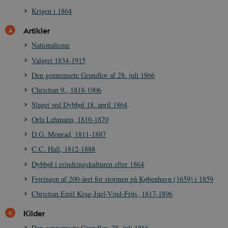
Krigen i 1864
Artikler
Nationalisme
Valgret 1834-1915
Den gennemsete Grundlov af 28. juli 1866
Christian 9., 1818-1906
Slaget ved Dybbøl 18. april 1864
Orla Lehmann, 1810-1870
D.G. Monrad, 1811-1887
C.C. Hall, 1812-1888
Dybbøl i erindringskulturen efter 1864
Fejringen af 200-året for stormen på København (1659) i 1859
Christian Emil Krag-Juel-Vind-Frijs, 1817-1896
Kilder
Den gennemsete Grundlov, 28. juli 1866