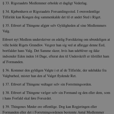
§ 33. Rigsraadets Medlemmer erholde et dagligt Vederlag.
§ 34. Kjøbenhavn er Rigsraadets Forsamlingssted. I over­ordentlige
Tilfælde kan Kongen dog sammenkalde det til et andet Sted i Riget.
§ 35. Ethvert af Thingene afgjør selv Gyldigheden af sine Med­lemmers
Valg.
Ethvert nyt Medlem underskriver en edelig Forsikkring om ubrødeligen at
ville holde Rigets Grundlov. Vægrer han sig ved at aflægge denne Eed,
bortfalder hans Valg. Det Samme skeer, hvis han udebliver og ikke
indsender Eden inden 14 Dage, efterat den til Underskrift er tilstillet ham
af Formanden.
§ 36. Kommer den gyldigen Valgte i et af de Tilfælde, der udelukke fra
Valgbarhed, mister han den af Valget flydende Ret.
§ 37. Ethvert af Thingene vedtager selv sin Forretningsorden.
§ 38. Ethvert af Thingene vælger selv sin Formand og den eller dem, som
i hans Forfald skal føre Forsædet.
§ 39. Thingenes Møder ere offentlige. Dog kan Regjeringen eller
Formanden eller det i Forretningsordenen bestemte Antal Medlemmer