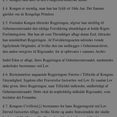
§ 4. Kongen er myndig, naar han har fyldt sit 18de Aar. Det Samme
gjælder om de Kongelige Prindser.
§ 5. Forinden Kongen tiltræder Regjeringen, afgiver han skrift­lig til
Geheimestatsraadet den edelige Forsikkring ubrødeligen at holde Rigets
Forfatningslove. Har han alt som Thronfølger aflagt denne Eed, tiltræder
han umiddelbart Regjeringen. Af Forsikkrings­acten udstedes tvende
ligelydende Originaler, af hvilke den ene nedlægges i Geheimearchivet,
den anden overgives til Rigsraadet, for at opbevares i sammes Archiv.
Indtil Eden er aflagt, føres Regjeringen af Geheimestatsraadet, medmindre
anderledes bestemmes ved Lov.
§ 6. Bestemmelser angaaende Regjeringens Førelse i Tilfælde af Kongens
Umyndighed, Sygdom eller Fraværelse fastsættes ved Lov. Er saadan Lov
ikke given, føres Regjeringen, naar Tilfældet indtræder, midlertidigt af
Geheimestatsraadet. Dette skal da uop­holdelig indkalde Rigsraadet, som
beslutter det Fornødne.
§ 7. Kongens Civilliste
[1]
bestemmes for hans Regjeringstid ved Lov.
Derved fastsættes tillige, hvilke Slotte og andre Statseiendele der skulle