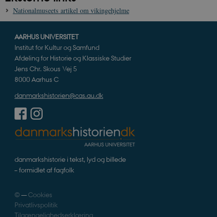
CloudFront-
.h5p.com
Session
A
Policy
Nationalmuseets artikel om vikingehjelme
_ga_7J1SYH77RJ
.danmarkshistorien.dk
1 år 1
G
måned
AARHUS UNIVERSITET
_ga
1 år 1
D
Google LLC
Institut for Kultur og Samfund
måned
k
.danmarkshistorien.dk
U
Afdeling for Historie og Klassiske Studier
s
Jens Chr. Skous Vej 5
i
a
8000 Aarhus C
a
c
danmarkshistorien@cas.au.dk
s
b
e
n
i
i
s
s
b
s
danmarkshistorie i tekst, lyd og billede
k
– formidlet af fagfolk
a
h
CloudFront-
.h5p.com
Session
A
©
—
Cookies
Created-At
Privatlivspolitik
_gat_UA-
.danmarkshistorien.dk
58
T
Tilgængelighedserklæring