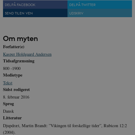
Nødvendige cookies hjælper med at gøre
DEL PÅ FACEBOOK
DEL PÅ TWITTER
hjemmesiden brugbar ved at aktivere nogle
grundlæggende funktioner som navigation mm.
SEND TIL EN VEN
UDSKRIV
Hjemmesiden kan ikke fungerer uden disse
cookies.
Navn
Udbyder / Domæne
Udløb
Om myten
be_typo_user
Session
TYPO3 Association
.danmarkshistorien.dk
Forfatter(e)
Kasper Holdgaard Andersen
Tidsafgrænsning
800 -1900
Medietype
Tekst
sp_t
1 år
Spotify Inc.
Sidst redigeret
.spotify.com
8. februar 2016
Sprog
Dansk
Litteratur
sp_landing
1 dag
Spotify Inc.
Djupdræt, Martin Brandt: ”Vikingen til forskellige tider”, Rubicon 12:2
.spotify.com
(2004).