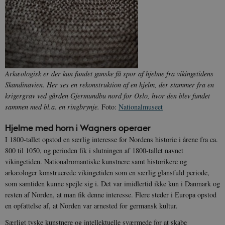
Arkæologisk er der kun fundet ganske få spor af hjelme fra vikingetidens
Skandinavien. Her ses en rekonstruktion af en hjelm, der stammer fra en
krigergrav ved gården Gjermundbu nord for Oslo, hvor den blev fundet
sammen med bl.a. en ringbrynje.
Foto:
Nationalmuseet
Hjelme med horn i Wagners operaer
I 1800-tallet opstod en særlig interesse for Nordens historie i årene fra ca.
800 til 1050, og perioden fik i slutningen af 1800-tallet navnet
vikingetiden. Nationalromantiske kunstnere samt historikere og
arkæologer konstruerede vikingetiden som en særlig glansfuld periode,
som samtiden kunne spejle sig i. Det var imidlertid ikke kun i Danmark og
resten af Norden, at man fik denne interesse. Flere steder i Europa opstod
en opfattelse af, at Norden var arnested for germansk kultur.
Særligt tyske kunstnere og intellektuelle sværmede for at skabe