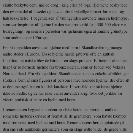
skulle beskytte dem, når de drog i krig eller på togt. Hjelmene beskyttede
den øverste del af hovedet og havde ofte forskellige former for næse- og
halsbeskyttelse. I begyndelsen af vikingetiden anvendte man en hjelmtype,
som var inspireret af hjelme fra den sene romertid (ca. 300-500 efter vor
tidsregning), og senere i perioden var hjelmene også af samme grundtype
som andre steder i Europa.
Før vikingetiden anvendtes hjelme med horn i Skandinavien og mange
andre steder i Europa. Disse hjelme havde givetvis ofte en kultisk
funktion, og måske blev de båret af en slags præster. Et berømt eksempel
herpå er to hornede hjelme fra bronzealderen, som er fundet ved Veksø i
Nordsjælland. Fra vikingetidens Skandinavien kendes enkelte afbildninger
(f.eks. i form af små figurer) af personer med hornede hjelme, der efter alt
at dømme også har en kultisk karakter. I hvert fald var sådanne hjelme
ikke udbredte, og de har ikke været anvendt i krig, hvor det jo ikke var
videre praktisk at bære en hjelm med horn.
I renæssancen begyndte nordeuropæiske lærde inspireret af antikke
romerske historieskrivere at fremstille de germanere, som havde kæmpet
mod romerne, med hjelme med horn. Renæssancens lærde opfattede på
den ene side antikkens germanere som en slags ædle vilde, de gerne ville