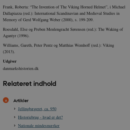
Frank, Roberta: “The Invention of The Viking Horned Helmet”, i Michael
Dallapiazza (red.): International Scandinavian and Medieval Studies in
Memory of Gerd Wolfgang Weber (2000), s. 199-209.
JSESSIONID
Session
Oracle Corporation
Roesdahl, Else og Preben Meulengracht Sørensen (red.): The Waking of
.nr-data.net
Agantyr (1996).
Williams, Gareth, Peter Pentz og Matthias Wemhoff (red.): Viking
(2013).
Udgiver
CookieScriptConsent
1 år
danmarkshistorien.dk
CookieScript
danmarkshistorien.dk
Relateret indhold
Artikler
Jellingbægeret, ca. 950
XSRF-TOKEN
danmarkshistoriendk.h5p.com
1 dag
Historiebrug - hvad er det?
Nationale mindesmærker