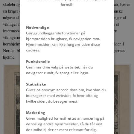
skolebrug og forestillende Svend Tveskægs løskøb af et fangenskab, bærer
formål:
en kriger en hjelm med horn, og det er formodentlig den første danske
udgave af motivet. Få år senere findes også eksempler på afbildninger af
vikinger med hornhjelme i Sverige. Herefter følger tilsyneladende et
Nødvendige
intermezzo på et par årtier, hvor ingen nordiske kunstnere gengiver
Gør grundlæggende funktioner på
vikingernes hjelme med horn. I begyndelsen af 1900-tallet blev
hjemmesiden brugbare, fx navigation mm.
hornhjelmene for alvor udbredt i kunsten og på mange andre områder. I
Hjemmesiden kan ikke fungere uden disse
Norden blev man altså påvirket af udlandets forestilling om vikingernes
cookies.
hjelme.
Funktionelle
Gemmer dine valg på websitet, når du
navigerer rundt, fx sprog eller login.
Statistiske
Giver os anonymiserede data om, hvordan du
interagerer med websitet, fx hvor ofte og
hvilke sider, du besøger mest.
Marketing
Giver mulighed for målrettet annoncering på
denne og andre hjemmesider, så du får vist
det indhold, der er mest relevant for dig.