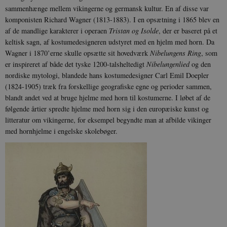
sammenhænge mellem vikingerne og germansk kultur. En af disse var
komponisten Richard Wagner (1813-1883). I en opsætning i 1865 blev en
af de mandlige karakterer i operaen
Tristan og Isolde
, der er baseret på et
keltisk sagn, af kostumedesigneren udstyret med en hjelm med horn. Da
Wagner i 1870’erne skulle opsætte sit hovedværk
Nibelungens Ring
, som
er inspireret af både det tyske 1200-talsheltedigt
Nibelungenlied
og den
nordiske mytologi, blandede hans kostumedesigner Carl Emil Doepler
(1824-1905) træk fra forskellige geografiske egne og perioder sammen,
blandt andet ved at bruge hjelme med horn til kostumerne. I løbet af de
følgende årtier spredte hjelme med horn sig i den europæiske kunst og
litteratur om vikingerne, for eksempel begyndte man at afbilde vikinger
med hornhjelme i engelske skolebøger.