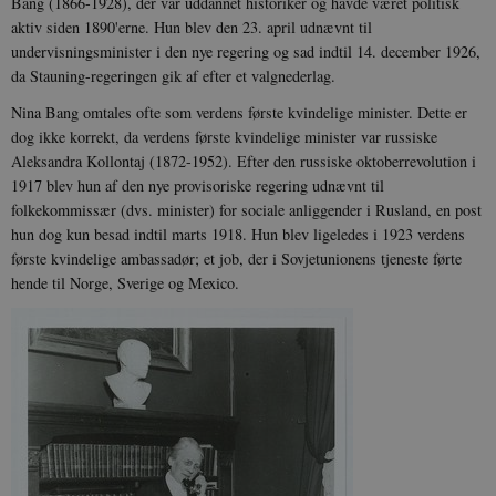
Bang (1866-1928), der var uddannet historiker og havde været politisk
aktiv siden 1890'erne. Hun blev den 23. april udnævnt til
undervisningsminister i den nye regering og sad indtil 14. december 1926,
da Stauning-regeringen gik af efter et valgnederlag.
Nina Bang omtales ofte som verdens første kvindelige minister. Dette er
dog ikke korrekt, da verdens første kvindelige minister var russiske
Aleksandra Kollontaj (1872-1952). Efter den russiske oktoberrevolution i
1917 blev hun af den nye provisoriske regering udnævnt til
folkekommissær (dvs. minister) for sociale anliggender i Rusland, en post
hun dog kun besad indtil marts 1918. Hun blev ligeledes i 1923 verdens
første kvindelige ambassadør; et job, der i Sovjetunionens tjeneste førte
hende til Norge, Sverige og Mexico.