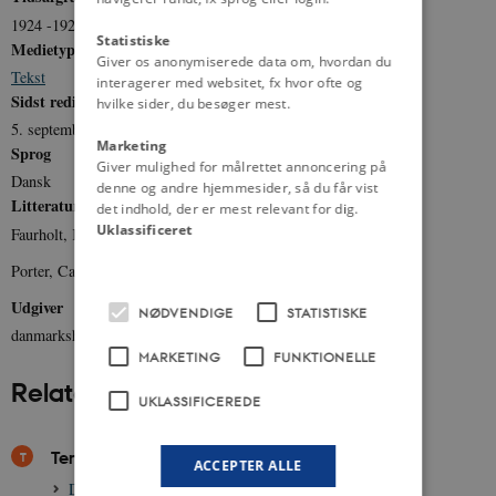
1924 -1926
Statistiske
Medietype
Giver os anonymiserede data om, hvordan du
Tekst
interagerer med websitet, fx hvor ofte og
Sidst redigeret
hvilke sider, du besøger mest.
5. september 2023
Marketing
Sprog
Giver mulighed for målrettet annoncering på
Dansk
denne og andre hjemmesider, så du får vist
Litteratur
det indhold, der er mest relevant for dig.
Uklassificeret
Faurholt, Karsten: Nina Bang. Mennesket og politikeren (1997).
Porter, Cathy: Alexandra Kollontai - A Biography (1980).
Udgiver
NØDVENDIGE
STATISTISKE
danmarkshistorien.dk
MARKETING
FUNKTIONELLE
Relateret indhold
UKLASSIFICEREDE
Temaer
ACCEPTER ALLE
Det danske demokrati, efter 1849