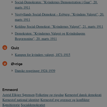
Social-Demokraten: ”Kvindernes Demonstration i Gaar”, 20.
marts 1911
sp_t
1 år
Spotify Inc.
.spotify.com
Vestjyllands Social-Demokrat – Esbjerg: ”Kvindens Valgret”, 20.
marts 1911
Kolding Social-Demokrat: ”Kvindernes Valgret”, 21. marts 1911
Demokraten: ”Kvindernes Valgret og Kvindedagens
Begrænsning”, 20. marts 1911
sp_landing
1 dag
Spotify Inc.
.spotify.com
Quiz
Kampen for kvinders valgret, 1871-1915
Øvrige
Danske regeringer 1924-1939
JSESSIONID
Session
Oracle Corporation
.nr-data.net
Emneord
Astrid Elkjær Sørensen
Folketing og rigsdag
Kernestof dansk demokrati
Kernestof national identitet
Kernestof nye grænser og konflikter
CookieScriptConsent
1 år
CookieScript
Kønshistorie
Socialdemokratiet