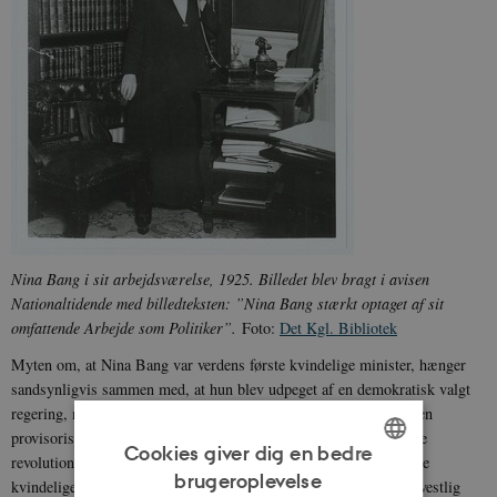
Nina Bang i sit arbejdsværelse, 1925. Billedet blev bragt i avisen
Nationaltidende med billedteksten: ”Nina Bang stærkt optaget af sit
omfattende Arbejde som Politiker”.
Foto:
Det Kgl. Bibliotek
Myten om, at Nina Bang var verdens første kvindelige minister, hænger
sandsynligvis sammen med, at hun blev udpeget af en demokratisk valgt
regering, mens Aleksandra Kollontaj blev udpeget af Lenin og den
provisoriske regering, der blev dannet i kølvandet på den russiske
Cookies giver dig en bedre
revolution i 1917. Nina Bang har således titlen som verdens første
brugeroplevelse
kvindelige minister udnævnt af en parlamentarisk regering. I en vestlig
ENGLISH