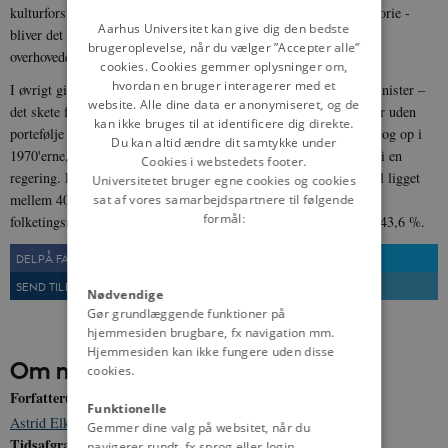
kulturforståelse – og måske også pga. uvidenhed om russisk historie -
DANISH
Aarhus Universitet kan give dig den bedste
bliver det nogle gange fortolket, så hun fremstår som den første
brugeroplevelse, når du vælger ”Accepter alle”
overhovedet.
cookies. Cookies gemmer oplysninger om,
hvordan en bruger interagerer med et
I øvrigt gik der lang tid, før Danmark fik sin næste kvindelige minister –
website. Alle dine data er anonymiseret, og de
det skete først i 1947, da Fanny Jensen (1890-1969) blev minister uden
kan ikke bruges til at identificere dig direkte.
portefølje i Hans Hedtofts socialdemokratiske regering. Vi skal dog op i
Du kan altid ændre dit samtykke under
1970'erne, før det blev almindeligt med flere kvindelige ministre i en
Cookies i webstedets footer.
regering. Efter 2000 har andelen af kvindelige ministre som regel ligget
Universitetet bruger egne cookies og cookies
mellem 40 og 50 %. Dette er højere end andelen af kvindelige
sat af vores samarbejdspartnere til følgende
formål:
folketingsmedlemmer, der indtil år 2022 aldrig havde været over 43,6 %.
DEL PÅ FACEBOOK
DEL PÅ TWITTER
SEND TIL EN VEN
UDSKRIV
Nødvendige
Gør grundlæggende funktioner på
hjemmesiden brugbare, fx navigation mm.
Hjemmesiden kan ikke fungere uden disse
Om myten
cookies.
Forfatter(e)
Funktionelle
Astrid Elkjær Sørensen
Gemmer dine valg på websitet, når du
Tidsafgrænsning
navigerer rundt, fx sprog eller login.