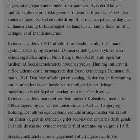
dagen, så ægtepar kunne møde frem sammen. Hvis det ikke var
muligt, skulle de praktiske gøremål i hjemmet tilpasses, så kvinden
kunne deltage. Der lød en opfordring til, at manden på denne dag gav
en håndsrækning til husarbejdet, så hans hustru kunne finde tid til at
deltage i et af kvindemøderne.
Kvindedagen blev i 1911 afholdt i fire lande, nemlig i Danmark,
Tyskland, Østrig og Schweiz. Danmarks deltagelse skyldtes især
kvindesagsforkæmperen Nina Bang (1866-1928), som også var
medlem af Socialdemokratiets hovedbestyrelse. Hun tog initiativ til,
at Socialdemokratiet arrangerede den første kvindedag i Danmark 19.
marts 1911. Den blev afholdt på en søndag, da der var en forventning
om, at arbejderklassen havde bedre mulighed for at deltage i
møderne, hvis det lå på en søndag frem for på en hverdag.
Kvindedagen blev markeret ved fem møder i København med cirka
600 deltagere, og der var demonstrationer i Aarhus, Esbjerg og
Kolding. Det altovervejende tema ved alle arrangementer var kravet
om almen valgret til kvinder, og det vedblev det at være i de følgende
år, indtil de danske kvinder opnåede fuld stemme- og valgret i 1915.
Socialdemokratiets store engagement i at arrangere den første