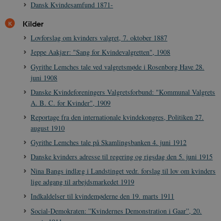
Dansk Kvindesamfund 1871-
sp_t
1 år
Spotify Inc.
.spotify.com
Kilder
Lovforslag om kvinders valgret, 7. oktober 1887
Jeppe Aakjær: "Sang for Kvindevalgretten", 1908
Gyrithe Lemches tale ved valgretsmøde i Rosenborg Have 28.
sp_landing
1 dag
Spotify Inc.
juni 1908
.spotify.com
Danske Kvindeforeningers Valgretsforbund: "Kommunal Valgrets
A. B. C. for Kvinder", 1909
Reportage fra den internationale kvindekongres, Politiken 27.
august 1910
JSESSIONID
Session
Oracle Corporation
.nr-data.net
Gyrithe Lemches tale på Skamlingsbanken 4. juni 1912
Danske kvinders adresse til regering og rigsdag den 5. juni 1915
Nina Bangs indlæg i Landstinget vedr. forslag til lov om kvinders
lige adgang til arbejdsmarkedet 1919
Indkaldelser til kvindemøderne den 19. marts 1911
CookieScriptConsent
1 år
CookieScript
danmarkshistorien.dk
Social-Demokraten: ”Kvindernes Demonstration i Gaar”, 20.