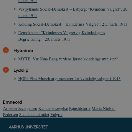
marts 1911
Vestjyllands Social-Demokrat – Esbjerg: ”Kvindens Valgret”, 20.
marts 1911
Kolding Social-Demokrat: ”Kvindernes Valgret”, 21. marts 1911
Demokraten: ”Kvindernes Valgret og Kvindedagens
Begrænsning”, 20. marts 1911
XSRF-TOKEN
danmarkshistoriendk.h5p.com
1 dag
Mytedrab
MYTE: Var Nina Bang verdens første kvindelige minister?
Lydklip
__cf_bm
30
Cloudflare Inc.
HØR: Elna Munch argumenterer for kvindelig valgret i 1913
minutte
.vimeo.com
Emneord
Arbejderbevægelsen
Kvindebevægelse
Kønshistorie
Maria Nielsen
Pedersen
Socialdemokratiet
Valgret
AARHUS UNIVERSITET