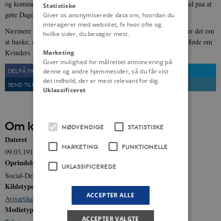
og komme af Sted; overalt i Hjemmene maa Bestræbelserne gaa ud paa at
Statistiske
gøre Dagen næste Søndag til en Festdag for Husets Mor.
Giver os anonymiserede data om, hvordan du
interagerer med websitet, fx hvor ofte og
Nærmere Oplysninger forekommer senere, men allerede nu gælder det om
hvilke sider, du besøger mest.
at huske, at vi ikke kan noget andet næste Søndag end at gaa til Møde om
Kvinders Valgret.
Marketing
Giver mulighed for målrettet annoncering på
DEL PÅ FACEBOOK
DEL PÅ TWITTER
denne og andre hjemmesider, så du får vist
det indhold, der er mest relevant for dig.
SEND TIL EN VEN
UDSKRIV
Uklassificeret
Om kilden
NØDVENDIGE
STATISTISKE
Dateret
MARKETING
FUNKTIONELLE
09.03.1911
Oprindelse
UKLASSIFICEREDE
Social-Demokraten, 9. marts 1911, s. 1
Kildetype
ACCEPTER ALLE
Avisartikel
Medietype
ACCEPTER VALGTE