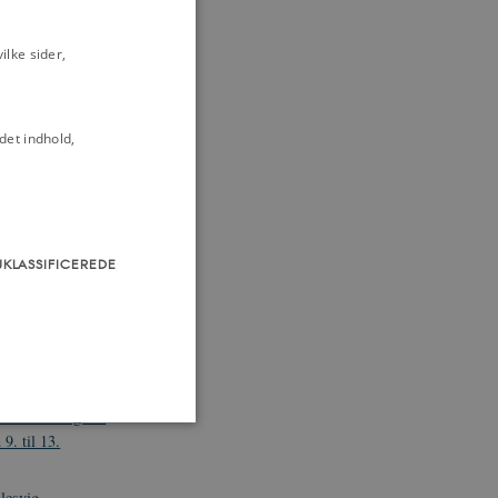
ndringer om
tning 24. marts
lke sider,
egivenhederne i
ertugdømmerne
det indhold,
 Fæstning i
ommandanten over
 kuppet i
UKLASSIFICEREDE
f en rådgivende
nget, 8. marts
rog afsted (Den
 Til Erindring om
. til 13.
Slesvig