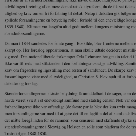
Nødvendige cookies hjælper
udviklingen i retning af en mere demokratisk styreform, da de fik sat tiden
Hjemmesiden kan ikke funge
ulighed og krav om en fri forfatning til debat. Netop i debatten gik bølgerne
Navn
U
spillede forsamlingerne en betydelig rolle i forhold til den enevældige konge
be_typo_user
TY
1839-1848). Klimaet var langtfra altid godt mellem kongens ministre og 
.d
stænderforsamlingerne.
Da man i 1844 samledes for femte gang i Roskilde, blev fronterne mellem r
sp_t
Sp
.s
skarpt op. Her foreslog oppositionen, at man skulle udtale decideret mistil
sig med. Den nationalliberale forkæmper Orla Lehmann brugte sin taletid i Ro
sp_landing
Sp
.s
ikke var tilfreds med stilstanden i den forfatningsmæssige udvikling. Sa
krav om frigørelse og ligestilling med resten af samfundet. De skarpe krav f
JSESSIONID
Or
.n
forsamlingerne viste med al tydelighed, at Christian 8. blev nødt til at forh
debatter og forslag.
CookieScriptConsent
Co
da
Stænderforsamlingernes største betydning lå umiddelbart i de sager, som de
havde været svært i et enevældigt samfund med statslig censur. Nok var der f
XSRF-TOKEN
da
forhandlingerne ikke var offentlige (de første par år blev der kun trykt mang
men forsamlingerne var med til at gøre det til en legitim del af samfundslive
__cf_bm
Cl
det måtte foregå inden for de rammer, som censuren med skiftende styrke sa
.v
stænderforsamlingerne i Slesvig og Holsten en rolle som platform for de tys
Treårskrigen 1848-1850.