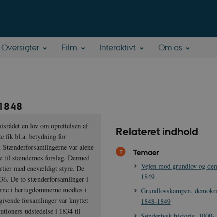
Oversigter
Film
Interaktivt
Om os
-1848
srådet en lov om oprettelsen af
Relateret indhold
 fik bl.a. betydning for
r. Stænderforsamlingerne var alene
Temaer
te til stændernes forslag. Dermed
Vejen mod grundlov og dem
årtier med enevældigt styre. De
1849
836. De to stænderforsamlinger i
gerne i hertugdømmerne mødtes i
Grundlovskampen, demokra
givende forsamlinger var knyttet
1848-1849
utioners udstedelse i 1834 til
Sønderjysk historie, 1000-