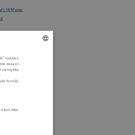
d i 1830'erne
48
Slesvig
ber 1842
sino-mødet, 20.
ENGLISH
e” cookies.
ine data er
DANISH
 af fæstevæsen
it samtykke
nde formål:
e rigets
, 28. januar
Grundlovgivende
n kan ikke
 1849
dagsmedlemmer?",
1848