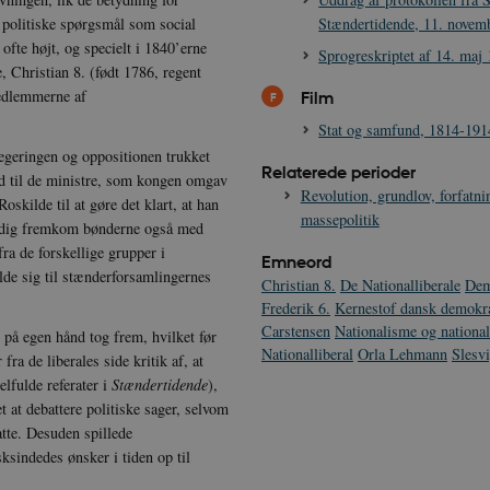
 med at gøre hjemmesiden brugbar ved at aktivere nogle grundlæggende funktioner 
s politiske spørgsmål som social
Stændertidende, 11. novem
rer uden disse cookies.
 ofte højt, og specielt i 1840’erne
Sprogreskriptet af 14. maj
dbyder / Domæne
Udløb
Beskrivelse
, Christian 8. (født 1786, regent
Session
Denne cookie sættes af vores CMS-udbyder, 
PO3 Association
medlemmerne af
Film
identificere en backend-session, når en bac
anmarkshistorien.dk
TYPO3 eller Frontend.
Stat og samfund, 1814-191
egeringen og oppositionen trukket
1 år
Krævet for at sikre funktionaliteten af det i
otify Inc.
Relaterede perioder
Dette resulterer ikke i funktionalitet på tvæ
potify.com
lid til de ministre, som kongen omgav
Revolution, grundlov, forfatn
skilde til at gøre det klart, at han
1 dag
Krævet for at sikre funktionaliteten af det i
otify Inc.
massepolitik
Dette resulterer ikke i funktionalitet på tvæ
potify.com
mtidig fremkom bønderne også med
ra de forskellige grupper i
Session
Generel formål platform session cookie, bru
acle Corporation
Emneord
JSP. Bruges normalt til at opretholde en a
r-data.net
olde sig til stænderforsamlingernes
serveren.
Christian 8.
De Nationalliberale
Dem
Frederik 6.
Kernestof dansk demokra
1 år
Denne cookie bruges af Cookie-Script.com-tj
okieScript
Carstensen
Nationalisme og national 
præferencer om samtykke til besøgende. De
nmarkshistorien.dk
 på egen hånd tog frem, hvilket før
Cookie-Script.com cookiebanner fungerer ko
Nationalliberal
Orla Lehmann
Slesv
ra de liberales side kritik af, at
nmarkshistoriendk.h5p.com
1 dag
Denne cookie er skrevet for at hjælpe med 
elfulde referater i
Stændertidende
),
forhindre forfalskningsangreb på tværs af 
t at debattere politiske sager, selvom
30
Denne cookie bruges til at skelne mellem m
oudflare Inc.
tte. Desuden spillede
minutter
gavnligt for hjemmesiden for at lave gyldig
imeo.com
deres hjemmeside.
ksindedes ønsker i tiden op til