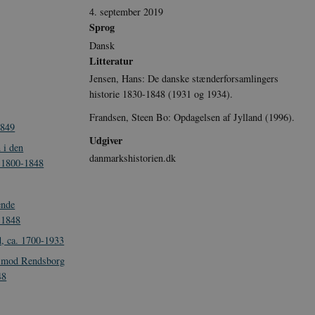
4. september 2019
Sprog
Dansk
Litteratur
Jensen, Hans: De danske stænderforsamlingers
historie 1830-1848 (1931 og 1934).
Frandsen, Steen Bo: Opdagelsen af Jylland (1996).
1849
Udgiver
 i den
danmarkshistorien.dk
, 1800-1848
ende
 1848
d, ca. 1700-1933
p mod Rendsborg
48