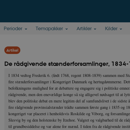
Perioder
Temapakker
Artikler
Kilder
Artikel
De rådgivende stænderforsamlinger, 1834
I 1834 vedtog Frederik 6. (født 1768, regent 1808-1839) sammen med Stat
fire stænderforsamlinger i Kongeriget Danmark og hertugdømmerne. Dette
befolkningens mulighed for at debattere og engagere sig i politiske emne
rådgivende, men den enevældige konge så sig alligevel nødsaget til at lyt
blev den politiske debat en mere legitim del af samfundslivet i de sidste 
fire rådgivende provinsialstænder trådte sammen første gang i 1835 og 1
kongeriget var placeret i henholdsvis Roskilde og Viborg, og forsamlin
Slesvig by og den holstenske by Itzehoe. Valgret og valgbarhed til de råd
til grundbesiddelse og var alene for mænd. I tiden fra de rådgivende instit