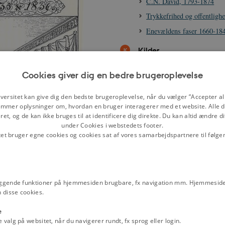
C.N. David, 1793-1874
Trykkefrihed og offentlighe
Enevældens faser 1660-18
Kilder
Uddrag af protokollen fra 
Cookies giver dig en bedre brugeroplevelse
Stændertidende, 11. novem
Orla Lehmanns tale ved Ca
versitet kan give dig den bedste brugeroplevelse, når du vælger ”Accepter all
marts 1848
mmer oplysninger om, hvordan en bruger interagerer med et website. Alle d
Andragende om afskaffelse
et, og de kan ikke bruges til at identificere dig direkte. Du kan altid ændre d
under Cookies i webstedets footer.
og hoveri, 1838
tet bruger egne cookies og cookies sat af vores samarbejdspartnere til følge
Kongelig erklæring angåend
forfatningsmæssige ordning
1852
mlingen til højre sad professor
erne sad flere af datidens kendte
Bernhard Rée: Tale i Den 
ggende funktioner på hjemmesiden brugbare, fx navigation mm. Hjemmeside
anmarks første statsminister efter
Rigsforsamling, 19. marts
 disse cookies.
"Hvo bør vælges til Rigs
e
i Almuevennen 28. august 
alg på websitet, når du navigerer rundt, fx sprog eller login.