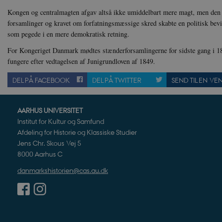
Kongen og centralmagten afgav altså ikke umiddelbart mere magt, men den li
Navn
Navn
Ud
Navn
D
forsamlinger og kravet om forfatningsmæssige skred skabte en politisk bevid
cf_clearance
_cfuvid
Navn
Udbyde
som pegede i en mere demokratisk retning.
VISITOR_INFO1_LIVE
Go
VISITOR_PRIVACY_METAD
.y
nmstat
Siteim
For Kongeriget Danmark mødtes stænderforsamlingerne for sidste gang i 184
.danmar
fungere efter vedtagelsen af Junigrundloven af 1849.
NID
Go
.g
CloudFront-
.h5p.c
Key-Pair-Id
DEL PÅ FACEBOOK
DEL PÅ TWITTER
SEND TIL EN VE
YSC
Go
_gid
Google
.y
.danmar
AARHUS UNIVERSITET
Institut for Kultur og Samfund
h5pcomsession
danmark
Afdeling for Historie og Klassiske Studier
Jens Chr. Skous Vej 5
CloudFront-
.h5p.c
Signature
8000 Aarhus C
vuid
Vimeo.
danmarkshistorien@cas.au.dk
.vimeo
CloudFront-
.h5p.c
Region
CloudFront-
.h5p.c
Policy