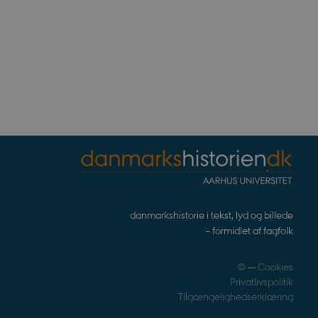
rivelse
Beskrivelse
bean
erpræferencer for Youtube-
, om webstedsbesøgende
r statistiske data ift.
.
s af hjemmesideudbyderen
for at hjælpe med at
noncer på andre websteder.
ndlejrede videoer.
nalytics. Dette ser ud til
ingen information
og opdatere en unik værdi
danmarkshistorie i tekst, lyd og billede
– formidlet af fagfolk
på websteder.
©
—
Cookies
Privatlivspolitik
Tilgængelighedserklæring