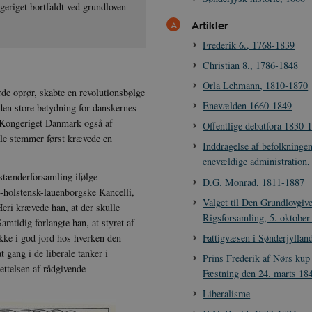
geriget bortfaldt ved grundloven
Artikler
Frederik 6., 1768-1839
Christian 8., 1786-1848
Orla Lehmann, 1810-1870
rde oprør, skabte en revolutionsbølge
Enevælden 1660-1849
den store betydning for danskernes
n Kongeriget Danmark også af
Offentlige debatfora 1830-
ale stemmer først krævede en
Inddragelse af befolkningen
enevældige administration
tænderforsamling ifølge
D.G. Monrad, 1811-1887
-holstensk-lauenborgske Kancelli,
Valget til Den Grundlovgiv
eri krævede han, at der skulle
Rigsforsamling, 5. oktober
mtidig forlangte han, at styret af
Fattigvæsen i Sønderjyllan
ikke i god jord hos hverken den
 gang i de liberale tanker i
Prins Frederik af Nørs ku
ttelsen af rådgivende
Fæstning den 24. marts 18
Liberalisme