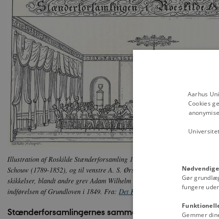
Aarhus Uni
Cookies ge
anonymiser
Universite
Illustration af Roskilde Stænderforsamling 1835-1836. Foran stænderforsa
Nødvendige
Schouw (1789-1852), og til venstre A. S. Ørsted (1778-1860). Blandt tilhør
Gør grundlæ
skikkelser, blandt andre grev Adam Wilhelm Moltke (1785-1864), der blev D
fungere uden
indførelsen af Grundloven i 1849. Fra:
Det Kgl. Bibliotek
Funktionell
Stænderforsamlingernes sammensætning
Gemmer dine v