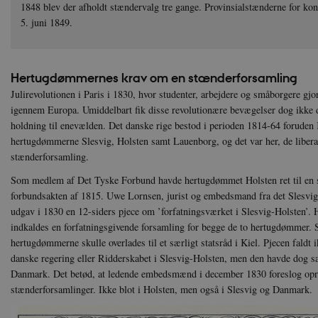
1848 blev der afholdt stændervalg tre gange. Provinsialstænderne for kon
5. juni 1849.
Hertugdømmernes krav om en stænderforsamling
Julirevolutionen i Paris i 1830, hvor studenter, arbejdere og småborgere gjo
igennem Europa. Umiddelbart fik disse revolutionære bevægelser dog ikke 
holdning til enevælden. Det danske rige bestod i perioden 1814-64 forude
hertugdømmerne Slesvig, Holsten samt Lauenborg, og det var her, de liber
stænderforsamling.
Som medlem af Det Tyske Forbund havde hertugdømmet Holsten ret til en s
forbundsakten af 1815. Uwe Lornsen, jurist og embedsmand fra det Slesvig
udgav i 1830 en 12-siders pjece om ’forfatningsværket i Slesvig-Holsten’. H
indkaldes en forfatningsgivende forsamling for begge de to hertugdømmer. Sa
hertugdømmerne skulle overlades til et særligt statsråd i Kiel. Pjecen faldt 
danske regering eller Ridderskabet i Slesvig-Holsten, men den havde dog sat
Danmark. Det betød, at ledende embedsmænd i december 1830 foreslog opre
stænderforsamlinger. Ikke blot i Holsten, men også i Slesvig og Danmark.