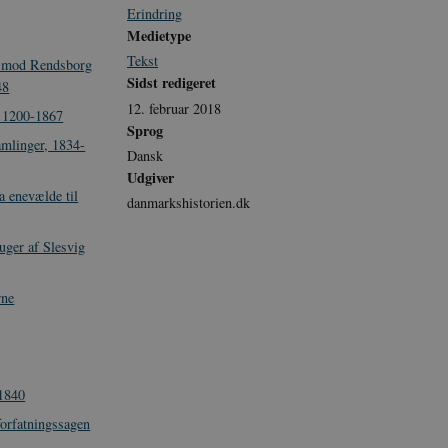
Erindring
Medietype
Tekst
p mod Rendsborg
Sidst redigeret
48
12. februar 2018
. 1200-1867
Sprog
amlinger, 1834-
Dansk
Udgiver
a enevælde til
danmarkshistorien.dk
uger af Slesvig
rne
 1840
orfatningssagen