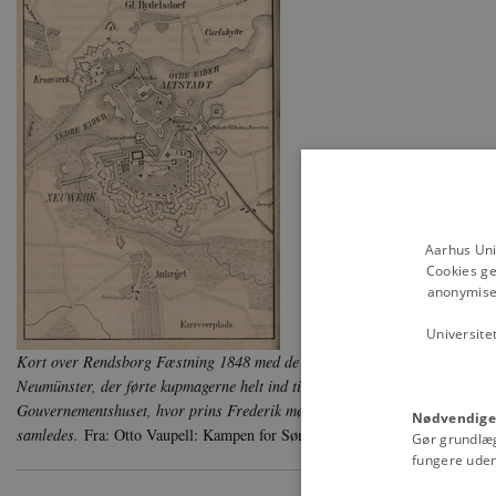
Aarhus Uni
Cookies ge
anonymiser
Universite
Kort over Rendsborg Fæstning 1848 med de vigtigste lokaliteter i kuppets t
Neumünster, der førte kupmagerne helt ind til voldgraven, hovedvagten, s
Gouvernementshuset, hvor prins Frederik mødtes med general Lützow, og 
Nødvendige
samledes.
Fra: Otto Vaupell: Kampen for Sønderjylland 1848-50, I, 1865, 
Gør grundlæ
fungere uden