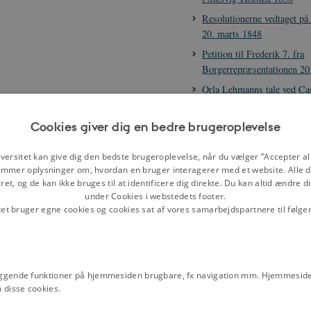
Resolutionerne vedtaget p
20. marts 1848
Petition til Frederik 7. fra
Borgerrepræsentationen 20
Orla Lehmanns tale ved Ca
marts 1848
Hans Chr. Rømeling: om B
Cookies giver dig en bedre brugeroplevelse
Generalkommandoen for H
ved kuppet mod Rendsborg
versitet kan give dig den bedste brugeroplevelse, når du vælger ”Accepter all
mmer oplysninger om, hvordan en bruger interagerer med et website. Alle d
marts 1848
et, og de kan ikke bruges til at identificere dig direkte. Du kan altid ændre d
Uddrag af beretning fra k
under Cookies i webstedets footer.
fæstningen i Rendsborg om
tet bruger egne cookies og cookies sat af vores samarbejdspartnere til følge
Rendsborg, april 1848
opografi: Jernbanelinjen fra
om de overrumplede,
Film
Paradepladsen, hvor garnisonen
Grundloven - vedtagelsen 
s. 12.
ggende funktioner på hjemmesiden brugbare, fx navigation mm. Hjemmeside
første grundlov i 1849
 disse cookies.
Emneord