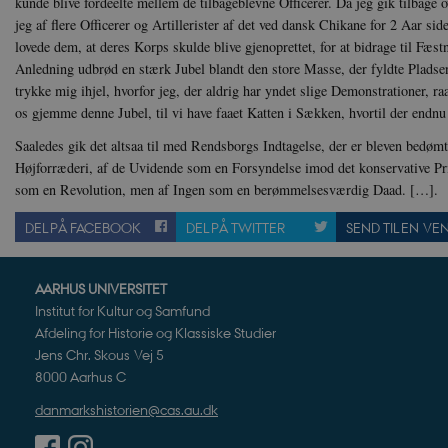
kunde blive fordeelte mellem de tilbageblevne Officerer. Da jeg gik tilbage o
jeg af flere Officerer og Artillerister af det ved dansk Chikane for 2 Aar side
lovede dem, at deres Korps skulde blive gjenoprettet, for at bidrage til Fæs
Navn
Navn
Ud
Anledning udbrød en stærk Jubel blandt den store Masse, der fyldte Pladsen
Navn
D
cf_clearance
_cfuvid
trykke mig ihjel, hvorfor jeg, der aldrig har yndet slige Demonstrationer, r
Navn
Udbyde
VISITOR_INFO1_LIVE
Go
os gjemme denne Jubel, til vi have faaet Katten i Sækken, hvortil der endnu 
VISITOR_PRIVACY_METAD
.y
nmstat
Siteim
.danmar
Saaledes gik det altsaa til med Rendsborgs Indtagelse, der er bleven bedømt
NID
Go
Højforræderi, af de Uvidende som en Forsyndelse imod det konservative 
.g
CloudFront-
.h5p.c
som en Revolution, men af Ingen som en berømmelsesværdig Daad. […].
Key-Pair-Id
YSC
Go
_gid
Google
DEL PÅ FACEBOOK
DEL PÅ TWITTER
SEND TIL EN VE
.y
.danmar
AARHUS UNIVERSITET
h5pcomsession
danmark
Institut for Kultur og Samfund
CloudFront-
.h5p.c
Afdeling for Historie og Klassiske Studier
Signature
Jens Chr. Skous Vej 5
vuid
Vimeo.
8000 Aarhus C
.vimeo
CloudFront-
.h5p.c
danmarkshistorien@cas.au.dk
Region