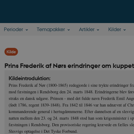
Perioder
Temapakker
Artikler
Kilder
Kilde
Prins Frederik af Nørs erindringer om kup
Kildeintroduktion:
Prins Frederik af Nør (1800-1865) redegjorde i sine trykte erindringer fr
mod fæstningen i Rendsborg den 24. marts 1848. Erindringerne blev førs
straks en dansk udgave. Prinsen - med det fulde navn Frederik Emil Augus
(født 1786, regent 1839-1848). Fra 1842 til 1846 var han udnævnt af Chr
kommanderende general i hertugdømmerne. Efter dannelsen af en slesvig-
natten mellem den 23. og 24. marts 1848 stod han som krigsminister i sp
fæstningen i Rendsborg. Den provisoriske regering krævede en fælles sle
Slesvigs optagelse i Det Tyske Forbund.