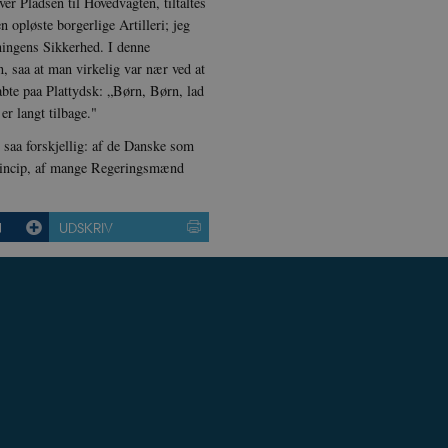
ver Pladsen til Hovedvagten, tiltaltes
n opløste borgerlige Artilleri; jeg
tningens Sikkerhed. I denne
byder /
Udbyder / Domæne
Udbyder / Domæne
Udløb
Udløb
Besk
, saa at man virkelig var nær ved at
Udløb
Beskrivelse
omæne
.vimeo.com
1 år
Session
Pod
aabte paa Plattydsk: „Børn, Børn, lad
Cloudflare, Inc.
r / Domæne
Udløb
Beskrivelse
.podbean.com
6
Denne cookie indstilles af Youtube for at holde styr på brug
ogle LLC
er langt tilbage."
ATA
6 måneder
måneder
videoer, der er indlejret i websteder; den kan også afgøre
YouTube
outube.com
1 år 1
Denne cookie sættes af SiteImprove. Den registrere
prove A/S
bruger den nye eller gamle version af Youtube-grænsefladen
.youtube.com
måned
besøgendes adfærd på hjemmesiden.Den bruge
kshistorien.dk
 saa forskjellig: af de Danske som
til interne analyser.
6
Denne cookie indstilles af DoubleClick (som ejes af Google) 
ogle LLC
Princip, af mange Regeringsmænd
måneder
oprette en profil af dine interesser og vise dig relevante an
oogle.com
om
Session
Amazon cloud front
3 dage
Session
Denne cookie indstilles af YouTube til at spore visninger af i
ogle LLC
1 dag
Dette cookienavn er knyttet til Google Universal A
 LLC
N
UDSKRIV
outube.com
at være en ny cookie, og fra foråret 2017 er der 
kshistorien.dk
tilgængelig fra Google. Det ser ud til at gemme 
for hver besøgte side.
shistoriendk.h5p.com
1 dag
Amazon cloud front
om
Session
Amazon cloud front
1 år 1
Disse cookies bruges af Vimeo-videoafspilleren 
com Inc.
måned
.com
om
Session
Amazon cloud front