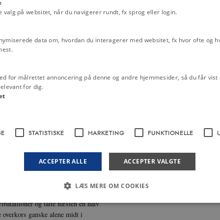
e
 maatte indsee, at Modstand fra hans
1800-tallet
De slesvig-holstenske he
alg på websitet, når du navigerer rundt, fx sprog eller login.
e af," hvilket han da ogsaa gjorde. I
Schultz Hansen
Kernestof national id
ladsen begyndte at fyldes af
Nationalisme og national identitet
Sl
ide Frakker. At der under saadanne
nymiserede data om, hvordan du interagerer med websitet, fx hvor ofte og hvi
Treårskrigen 1848-1851
 kom Kommandanten, sendt af den
mest.
Vaaben i ikkefjendtlig Hensigt, for
eg strax ind paa og begav mig derpaa
ed for målrettet annoncering på denne og andre hjemmesider, så du får vist 
som omtales af den ovennævnte
elevant for dig.
Øieblik. Lützow og jeg havde i 17 Aar
et
af ham nu igjen efter 2 Aars Forløb
 har et Hjerte for sine Kammerater,
 at han indsaae, at vi kun
GE
STATISTISKE
MARKETING
FUNKTIONELLE
de kunde han ikke overgive
 en Uberettiget, og at staae, om
ACCEPTER ALLE
ACCEPTER VALGTE
r af en Karre og mine Jægere den
til dem selv, til hvilken Side de
LÆS MERE OM COOKIES
 Karreen sluttet. Medens General v.
ibatailloner og talte næsten en halv
 overkors ganske alene midt i