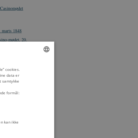
å Casinomødet
. marts 1848
sino-mødet, 20.
egivenhederne i
ertugdømmerne
ENGLISH
 Fæstning i
e” cookies.
ine data er
DANISH
it samtykke
ommandanten over
 kuppet i
nde formål:
af Danmarks
n kan ikke