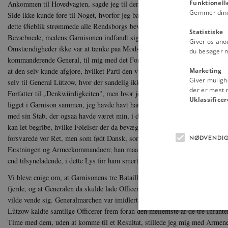
Funktionell
Ankommen til Hovedvagten, sagde jeg til den vagthavende Officeer at: „han
Gemmer dine v
Side ikke kunde føre til Noget, hvorfor jeg bad ham at lade Mandskabet træd
dette Øieblik strømmede alle Rendsborgs bevæbnede Borgere til og Paradep
Statistiske
Bevæbnede, medens Garnisonen indfandt sig uden Vaaben og i fine lange hv
Giver os ano
Omstændigheder ikke var at tænke paa Modstand, er indlysende og derfor
du besøger 
kommanderende General, til mig med det Forslag at kalde Garnisonen under 
Marketing
at den selv kunde afgjøre, hvilket Parti den vilde tage. Dette Forslag gik j
Giver muligh
selv til General Lützow, hvor der sandelig ikke forefaldt den flaue Scene, 
der er mest r
Forfatter til „Denkwürdigkeiten", men hvor jeg oplevede et meget piinligt 
Uklassificer
ligget i Garnison sammen, jeg havde havt ham til Næstkommanderende og tr
med sin Stab, der ogsaa havde været min, i denne piinlige Stilling. Hvo der
kan let begribe, hvilke Følelser der da bevægede mig. Jeg vidste meget godt,
NØDVENDI
forsvarede vor Ret, men som født Dansk, som ansvarlig Høistkommanderen
Fæstningen og Armeekommandoen; han maatte i dette Øieblik ansee mig som
end tilsyneladende, i dette Lys for ham smertede mig dybt.
Vi bleve enige om, at Garnisonens tre Batailloner skulde danne de tre Side
fjerde, og at Generalen da skulde lade Officererne træde sammen og overlade 
vilde vende sig. Generalmarchen var imidlertid slaaet og inden kort Tid var
Lützow kaldte samtlige Officerer frem foran den mellemste af de tre Infanter
Time med dem, uden at komme til et Resultat, stillede jeg mig med Armene