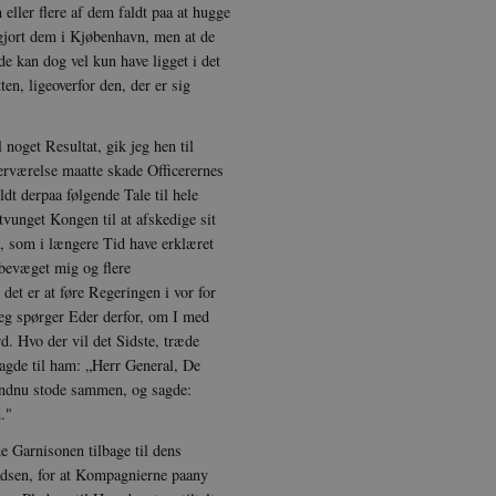
Nødvendige
Statistiske
Marketing
Funktionelle
Uklassificerede
eller flere af dem faldt paa at hugge
gjort dem i Kjøbenhavn, men at de
 med at gøre hjemmesiden brugbar ved at aktivere nogle grundlæggende funktioner 
e kan dog vel kun have ligget i det
rer uden disse cookies.
en, ligeoverfor den, der er sig
dbyder / Domæne
Udløb
Beskrivelse
Session
Denne cookie sættes af vores CMS-udbyder, 
PO3 Association
noget Resultat, gik jeg hen til
identificere en backend-session, når en bac
anmarkshistorien.dk
TYPO3 eller Frontend.
erværelse maatte skade Officerernes
dt derpaa følgende Tale til hele
1 år
Krævet for at sikre funktionaliteten af det i
otify Inc.
Dette resulterer ikke i funktionalitet på tvæ
potify.com
vunget Kongen til at afskedige sit
k, som i længere Tid have erklæret
1 dag
Krævet for at sikre funktionaliteten af det i
otify Inc.
Dette resulterer ikke i funktionalitet på tvæ
potify.com
bevæget mig og flere
et er at føre Regeringen i vor for
Session
Generel formål platform session cookie, bru
acle Corporation
JSP. Bruges normalt til at opretholde en a
r-data.net
Jeg spørger Eder derfor, om I med
serveren.
d. Hvo der vil det Sidste, træde
1 år
Denne cookie bruges af Cookie-Script.com-tj
okieScript
agde til ham: „Herr General, De
præferencer om samtykke til besøgende. De
nmarkshistorien.dk
Cookie-Script.com cookiebanner fungerer ko
 endnu stode sammen, og sagde:
."
nmarkshistoriendk.h5p.com
1 dag
Denne cookie er skrevet for at hjælpe med 
forhindre forfalskningsangreb på tværs af 
de Garnisonen tilbage til dens
30
Denne cookie bruges til at skelne mellem m
oudflare Inc.
dsen, for at Kompagnierne paany
minutter
gavnligt for hjemmesiden for at lave gyldig
imeo.com
deres hjemmeside.