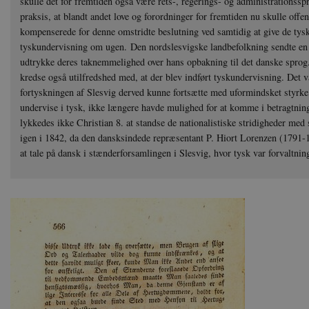
skulle det for fremtiden også være rets-, regerings- og administrationsspr
praksis, at blandt andet love og forordninger for fremtiden nu skulle off
kompenserede for denne omstridte beslutning ved samtidig at give de tysks
tyskundervisning om ugen. Den nordslesvigske landbefolkning sendte en t
udtrykke deres taknemmelighed over hans opbakning til det danske sprog
kredse også utilfredshed med, at der blev indført tyskundervisning. Det va
fortyskningen af Slesvig derved kunne fortsætte med uformindsket styrke
undervise i tysk, ikke længere havde mulighed for at komme i betragtning 
lykkedes ikke Christian 8. at standse de nationalistiske stridigheder med
igen i 1842, da den dansksindede repræsentant P. Hiort Lorenzen (1791-1
at tale på dansk i stænderforsamlingen i Slesvig, hvor tysk var forvaltni