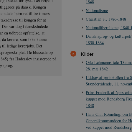
og i stedet for tysk. Det betød i
1848
entliggøres på dansk. Kongen
Nationalisme
indede børn ret til tre timers
Christian 8., 1786-1848
akadresse til kongen for at
. Der var dog i dansksindede
Nationalliberalisme, 1840-
r en udbredt opfattelse, at
Dansk sprog- og kulturpolit
, da lærere, som ikke kunne
1850-1864
til ledige lærerjobs. Det
 sprogreskriptet. De blussede op
Kilder
845) fra Haderslev insisterede på
Orla Lehmanns tale 'Danmar
ngssprog.
28. maj 1842
Uddrag af protokollen fra 
Stændertidende, 11. novem
Prins Frederik af Nørs eri
kuppet mod Rendsborg Fæs
1848
Hans Chr. Rømeling: om B
Generalkommandoen for H
ved kuppet mod Rendsborg