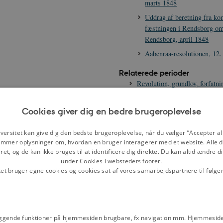
marts 1848
Uddrag af beretning fra k
fæstningen i Rendsborg om
Rendsborg, april 1848
Aabenraa-resolutionen, 12.
Relaterede perioder
Revolution, grundlov, forfatn
massepolitik
Cookies giver dig en bedre brugeroplevelse
Emneord
Christian 8.
Kernestof dansk demokr
versitet kan give dig den bedste brugeroplevelse, når du vælger ”Accepter all
national identitet
Nationalisme og nat
mmer oplysninger om, hvordan en bruger interagerer med et website. Alle d
Slesvig/Holsten
et, og de kan ikke bruges til at identificere dig direkte. Du kan altid ændre d
under Cookies i webstedets footer.
tet bruger egne cookies og cookies sat af vores samarbejdspartnere til følge
gial-Tidende var styrets officielle
en som en lille tryksag ca. en gang
ggende funktioner på hjemmesiden brugbare, fx navigation mm. Hjemmeside