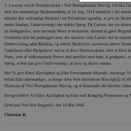
2. Lærerne ved de Distriktsskoler i Vort Hertugdømme Slesvig, i hvilke U
med den almindelige Skoleanordning af 24 Aug. 1814 meddeles i det danske 
udenfor den sædvanlige Skoletid i tre Privattimer ugentlig, at give de Skol
ønske Saadant, Underviisning i det tydske Sprog. De Lærere, der ere tilst
Nødvendige cookies hjælper
Hjemmesiden kan ikke funge
en Godtgjørelse, som nærmere bliver at bestemme, dermed at gjøre Begynde
Fremtiden skal det paalægges dem, der ansættes som Lærere ved de ommeld
Navn
U
Underviisning uden Betaling, og enhver Skolelærer saavelsom enhver Semina
be_typo_user
TY
Underlærer eller Hjelpelærer ved en af disse Districtsskoler, eller at blive fo
.d
Prøve, som af vedkommende Provst skal anstilles med ham, at godtgiøre, at 
Sprog, at han kan give Underviisning i at læse og skrive samme.
sp_t
Sp
.s
Idet Vi give Eders Kjærlighed og Eder Forestaaende tilkjende, overdrage V
sp_landing
Sp
befale Eder allernaadigst, at bringe dette Vort allerhøieste Rescript
[4]
til o
.s
Districter af Vort Hertugdømme Slesvig, og at foranstalte det derefter vide
JSESSIONID
Or
.n
Iøvrigt forblive Vi Eders Kærlighed og Eder med Kongelig Propension og N
Givet paa Vort Slot Sorgenfri, den 14 Mai 1840.
CookieScriptConsent
Co
da
Christian R.
.
XSRF-TOKEN
da