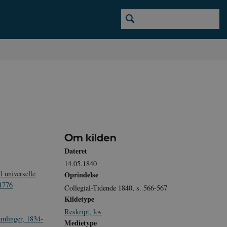
Om kilden
Dateret
14.05.1840
l universelle
Oprindelse
 1776
Collegial-Tidende 1840, s. 566-567
Kildetype
Reskript, lov
amlinger, 1834-
Medietype