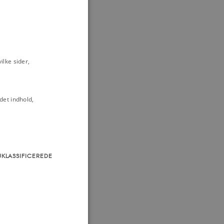
lke sider,
det indhold,
UKLASSIFICEREDE