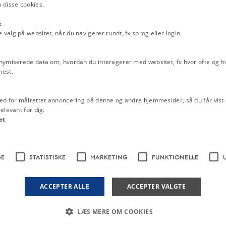
idende (1840).
 disse cookies.
e
alg på websitet, når du navigerer rundt, fx sprog eller login.
Gothers, Hertug til Slesvig,
nymiserede data om, hvordan du interagerer med websitet, fx hvor ofte og hvi
 Høiædle, Høiværdige, Velærværdige
mest.
givne Andragende angaaende
ed for målrettet annoncering på denne og andre hjemmesider, så du får vist 
runderdanigst foredraget, have Vi
elevant for dig.
et
irke- og Skolesprog, skal for
det tydske, til hvilken Ende alle
dfærdigelser, saavel i Administrativ-
GE
STATISTISKE
MARKETING
FUNKTIONELLE
vedkommende Districter, som ere det
at gjøre Begyndelsen med Brugen af
ve med Hensyn til de Embedsmænd,
ACCEPTER ALLE
ACCEPTER VALGTE
, at der for Fremtiden ved
r og af Collegialpatenterne
[3]
retlig
LÆS MERE OM COOKIES