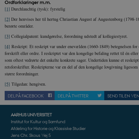
Ordforklaringer m.m.
__cf_bm
Cl
[1]
Durchlauchtig (tysk): fyrstelig
.v
[2]
Der henvises her til hertug Chriastian August af Augustenborg (1798-186
berørte områder.
Navn
Navn
Ud
Navn
[3]
Collegialpatent: kundgørelse, forordning udstedt af kollegiestyret.
D
cf_clearance
_cfuvid
Navn
Udbyde
VISITOR_INFO1_LIVE
Go
[4]
Reskript: Et reskript var under enevælden (1660-1849) betegnelsen for 
VISITOR_PRIVACY_METAD
.y
nmstat
Siteim
forskrift eller ordre. I reskriptet var den kongelige befaling rettet til én ell
.danmar
som oftest vedrørte det enkelte konkrete sager. Undertiden kunne et reskrip
NID
Go
retsforskrifter. Reskripterne var en del af den kongelige lovgivning ligesom
.g
CloudFront-
.h5p.c
Key-Pair-Id
større forordninger.
YSC
Go
_gid
Google
[5]
Tilgedan: hengiven.
.y
.danmar
DEL PÅ FACEBOOK
DEL PÅ TWITTER
SEND TIL EN VE
h5pcomsession
danmark
CloudFront-
.h5p.c
AARHUS UNIVERSITET
Signature
Institut for Kultur og Samfund
vuid
Vimeo.
Afdeling for Historie og Klassiske Studier
.vimeo
Jens Chr. Skous Vej 5