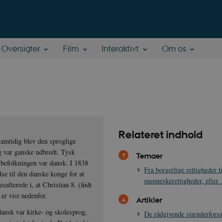
Oversigter
Film
Interaktivt
Om os
Relateret indhold
amtidig blev den sproglige
g var ganske udbredt. Tysk
Temaer
f befolkningen var dansk. I 1838
Fra borgerlige rettigheder ti
se til den danske konge for at
menneskerettigheder, efter
lterede i, at Christian 8. (født
er vist nedenfor.
Artikler
 dansk var kirke- og skolesprog,
De rådgivende stænderfors