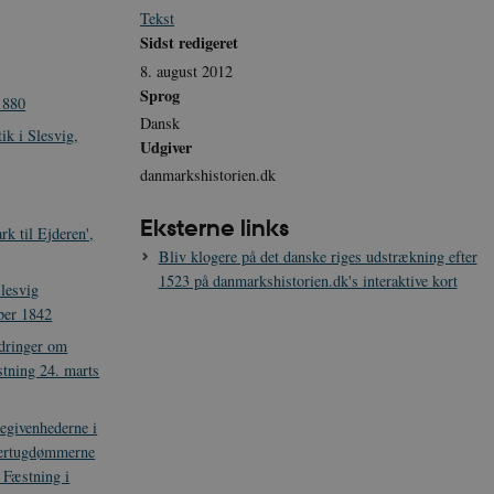
Tekst
Sidst redigeret
8. august 2012
Sprog
1880
Dansk
ik i Slesvig,
Udgiver
danmarkshistorien.dk
Eksterne links
k til Ejderen',
Bliv klogere på det danske riges udstrækning efter
1523 på danmarkshistorien.dk's interaktive kort
Slesvig
ber 1842
ndringer om
tning 24. marts
egivenhederne i
ertugdømmerne
 Fæstning i