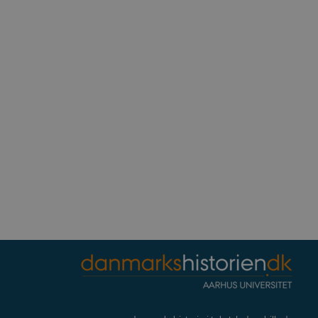
ennesker og bots. Dette er
e rapporter om brugen af
rivelse
Beskrivelse
bean
erpræferencer for Youtube-
, om webstedsbesøgende
r statistiske data ift.
.
s af hjemmesideudbyderen
for at hjælpe med at
noncer på andre websteder.
ndlejrede videoer.
nalytics. Dette ser ud til
ingen information
og opdatere en unik værdi
på websteder.