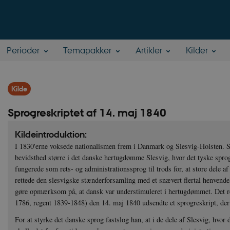
Perioder
Temapakker
Artikler
Kilder
Kilde
Sprogreskriptet af 14. maj 1840
Kildeintroduktion:
I 1830'erne voksede nationalismen frem i Danmark og Slesvig-Holsten. S
bevidsthed større i det danske hertugdømme Slesvig, hvor det tyske spro
fungerede som rets- og administrationssprog til trods for, at store dele a
rettede den slesvigske stænderforsamling med et snævert flertal henvendel
gøre opmærksom på, at dansk var understimuleret i hertugdømmet. Det resu
1786, regent 1839-1848) den 14. maj 1840 udsendte et sprogreskript, der 
For at styrke det danske sprog fastslog han, at i de dele af Slesvig, hvor