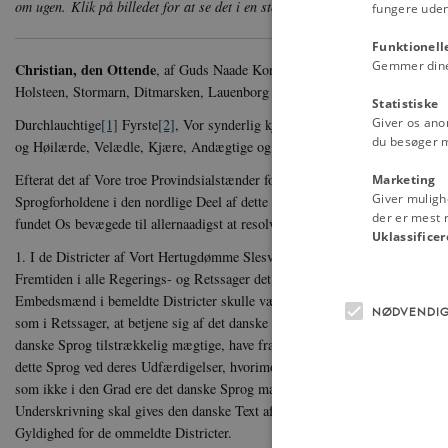
om ugen. Klik på billedet for at se det i en større version.
Fra: Collegial-T
fungere uden
Funktionell
Gemmer dine v
Christian, den Ottende
, af Guds Naade Konge til Danmark, de Venders og 
Holsteen, Stormarn, Ditmarsken, Lauenborg og Oldenborg:
Statistiske
Giver os ano
Durchlauchtige
[1]
Fyrste
[2]
, Vor synderlig kjære Fætter! samt Velbaarne,
du besøger 
og Høilærde, Velædle, Kjære, Andægtige og Troe:
Efterat det af Vore troe Provindsialstænder for Hertugdømmet Slesvig ind
Marketing
Giver muligh
Sprogforholdene i den nordlige Deel af dette Hertugdømme er blevet Os alle
der er mest r
fundet Os bevægede til allernaadigst at resolvere Følgende:
Uklassificer
1. I de Districter af Vort Hertugdømme Slesvig, hvor det danske Sprog er K
Fremtiden i alle Regerings- og Retssager det danske Sprog bruges istedetfor 
Embeds­mænd i bemeldte Districter skulle være pligtige til ved alle deres U
NØDVENDI
som i Retssager, at betjene sig af det danske Sprog, De Embedsmænd i de 
danske Sprog til­strækkelig mægtige, have fra 1ste Januar næstkommende 
dette Sprog ved deres Udfærdigelser, hvorimod Beretning bliver at indgi
som ikke i den Grad ere det danske Sprog mægtige. Derhos er det Vor Villie
Underskrivning skal gives den danske Text af Vore allerhøieste Forordninge
Gyldighed for de ommeldte Districter.