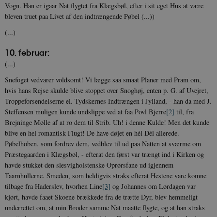
Vogn. Han er igaar Nat flygtet fra Klægsbøl, efter i sit eget Hus at være
bleven truet paa Livet af den indtrængende Pøbel (...))
(...)
10. februar:
(...)
Snefoget vedvarer voldsomt! Vi lægge saa smaat Planer med Pram om,
hvis hans Rejse skulde blive stoppet over Snoghøj, enten p. G. af Uvejret,
Troppeforsendelserne el. Tydskernes Indtrængen i Jylland, - han da med J.
Steffensen muligen kunde undslippe ved at faa Povl Bjerre
[2]
til, fra
Brejninge Mølle af at ro dem til Strib. Uh! i denne Kulde! Men det kunde
blive en hel romantisk Flugt! De have døjet en hél Dél allerede.
Pøbelhoben, som fordrev dem, vedblev til ud paa Natten at sværme om
Præstegaarden i Klægsbøl, - efterat den først var trængt ind i Kirken og
havde stukket den slesvigholstenske Oprørsfane ud igjennem
Taarnhullerne. Smeden, som heldigvis straks efterat Hestene vare komne
tilbage fra Haderslev, hvorhen Line
[3]
og Johannes om Lørdagen var
kjørt, havde faaet Skoene brækkede fra de trætte Dyr, blev hemmeligt
underrettet om, at min Broder samme Nat maatte flygte, og at han straks