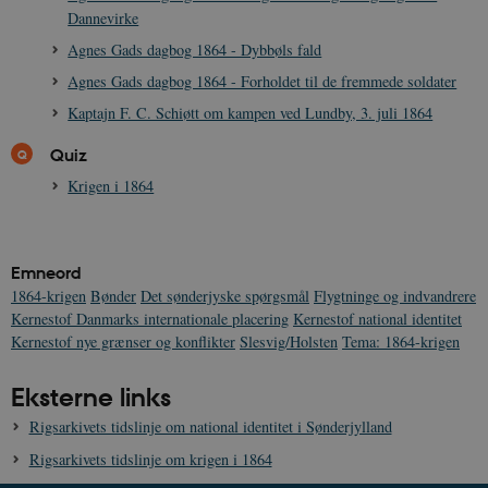
Dannevirke
Agnes Gads dagbog 1864 - Dybbøls fald
JSESSIONID
Session
Oracle Corporation
Agnes Gads dagbog 1864 - Forholdet til de fremmede soldater
.nr-data.net
Kaptajn F. C. Schiøtt om kampen ved Lundby, 3. juli 1864
Quiz
Krigen i 1864
CookieScriptConsent
1 år
CookieScript
danmarkshistorien.dk
Emneord
1864-krigen
Bønder
Det sønderjyske spørgsmål
Flygtninge og indvandrere
Kernestof Danmarks internationale placering
Kernestof national identitet
Kernestof nye grænser og konflikter
Slesvig/Holsten
Tema: 1864-krigen
Eksterne links
XSRF-TOKEN
danmarkshistoriendk.h5p.com
1 dag
Rigsarkivets tidslinje om national identitet i Sønderjylland
Rigsarkivets tidslinje om krigen i 1864