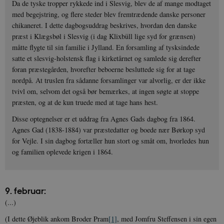
Da de tyske tropper rykkede ind i Slesvig, blev de af mange modtaget
med begejstring, og flere steder blev fremtrædende danske personer
chikaneret. I dette dagbogsuddrag beskrives, hvordan den danske
præst i Klægsbøl i Slesvig (i dag Klixbüll lige syd for grænsen)
måtte flygte til sin familie i Jylland. En forsamling af tysksindede
satte et slesvig-holstensk flag i kirketårnet og samlede sig derefter
foran præstegården, hvorefter beboerne besluttede sig for at tage
nordpå. At truslen fra sådanne forsamlinger var alvorlig, er der ikke
tvivl om, selvom det også bør bemærkes, at ingen søgte at stoppe
præsten, og at de kun truede med at tage hans hest.
Disse optegnelser er et uddrag fra Agnes Gads dagbog fra 1864.
Agnes Gad (1838-1884) var præstedatter og boede nær Børkop syd
for Vejle. I sin dagbog fortæller hun stort og småt om, hvorledes hun
og familien oplevede krigen i 1864.
9. februar:
(...)
(I dette Øjeblik ankom Broder Pram
[1]
, med Jomfru Steffensen i sin egen