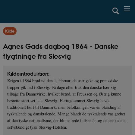
Kilde
Agnes Gads dagbog 1864 - Danske
flygtninge fra Slesvig
Kildeintroduktion:
Krigen i 1864 brød ud den 1. februar, da østrigske og preussiske
tropper gik ind i Slesvig. Få dage efter trak den danske hær sig
tilbage fra Dannevirke, hvilket betød, at Preussen og Østrig kunne
besætte stort set hele Slesvig. Hertugdømmet Slesvig havde
traditionelt hørt til Danmark, men befolkningen var en blanding af
tysktalende og dansktalende. Mange blandt de tysktalende var grebet
af den tyske nationalisme, der blomstrede i disse år, og de ønskede et
selvstændigt tysk Slesvig-Holsten.