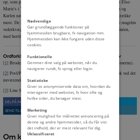
op, som paa sin Fod var flygtet fra Byen Slesvig, - og tog ind hos Else-
Marie's i Vindinge. Da de ankom her var baade han, J. Steffensen og
Karlen næsten halvdøde af Kulde, og de arme Heste kunde ikke trække
Nødvendige
mere. De havde ogsaa i 2 1/2 Dag gaaet 42 Mil. Men her bleve de mageløs
Gør grundlæggende funktioner på
vederkvægede, og fik Else Marie's Heste og 2 Mand til at kaste Snéen,
hjemmesiden brugbare, fx navigation mm.
med hertil.
Hjemmesiden kan ikke fungere uden disse
cookies.
Ordforklaringer m.m. fra Børkop Lokalhistoriske Arkiv
Funktionelle
[1]
Broderen Christen Pram Gad, f. 1831 (blev præst bl.a. på Færøerne).
Gemmer dine valg på websitet, når du
navigerer rundt, fx sprog eller login.
[2]
Povl/Peder Bjerre var færgemand ved Brejning Strand, vistnok ved det
nuværende DKI-mandshjem.
Statistiske
Giver os anonymiserede data om, hvordan du
[3]
Line Sofie Gad, f. 1833, præstens datter.
interagerer med websitet, fx hvor ofte og
hvilke sider, du besøger mest.
DEL PÅ FACEBOOK
DEL PÅ TWITTER
Marketing
SEND TIL EN VEN
UDSKRIV
Giver mulighed for målrettet annoncering på
denne og andre hjemmesider, så du får vist
det indhold, der er mest relevant for dig.
Uklassificeret
Om kilden