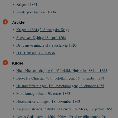
Krigen i 1864
grundlæggende funktioner som navigation mm.
Hjemmesiden kan ikke fungerer uden disse
Sønderjysk historie, 1000-
cookies.
Navn
Udbyder / Domæne
Udløb
Artikler
be_typo_user
Session
TYPO3 Association
Krigen i 1864 (2. Slesvigske Krig)
.danmarkshistorien.dk
Slaget ved Dybbøl 18. april 1864
Det danske mindretal i Sydslesvig 1920-
H.P. Hanssen, 1862-1936
Kilder
sp_t
1 år
Spotify Inc.
Niels Nielsens dagbog fra Vallekilde Højskole 1884 til 1885
.spotify.com
Breve fra Christian 9. til befolkningen, 16. november 1864
Helstatsforfatningen (Fællesforfatningen), 2. oktober 1855
Martskundgørelsen, 30. marts 1863
Novemberforfatningen, 18. november 1863
sp_landing
1 dag
Spotify Inc.
.spotify.com
Krigsministeriets instruks til General De Meza, 13. januar 1864
Agnes Gads dagbog 1864 - Krigsudbrud og tilbagetoget fra