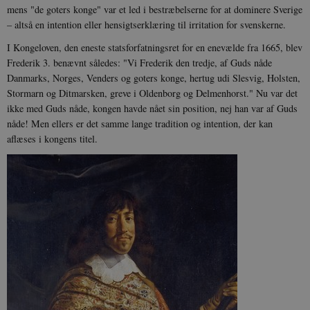
mens "de goters konge" var et led i bestræbelserne for at dominere Sverige
– altså en intention eller hensigtserklæring til irritation for svenskerne.
I Kongeloven, den eneste statsforfatningsret for en enevælde fra 1665, blev
Frederik 3. benævnt således: "Vi Frederik den tredje, af Guds nåde
Danmarks, Norges, Venders og goters konge, hertug udi Slesvig, Holsten,
Stormarn og Ditmarsken, greve i Oldenborg og Delmenhorst." Nu var det
ikke med Guds nåde, kongen havde nået sin position, nej han var af Guds
nåde! Men ellers er det samme lange tradition og intention, der kan
aflæses i kongens titel.