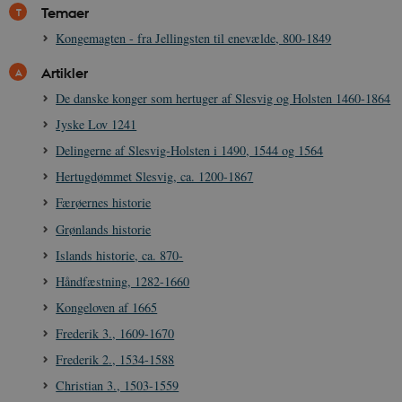
danmarkshistorien.dk
Temaer
Kongemagten - fra Jellingsten til enevælde, 800-1849
Artikler
De danske konger som hertuger af Slesvig og Holsten 1460-1864
Jyske Lov 1241
XSRF-TOKEN
danmarkshistoriendk.h5p.com
1 dag
Delingerne af Slesvig-Holsten i 1490, 1544 og 1564
Hertugdømmet Slesvig, ca. 1200-1867
Færøernes historie
Grønlands historie
Islands historie, ca. 870-
__cf_bm
30
Cloudflare Inc.
minutte
.vimeo.com
Håndfæstning, 1282-1660
Kongeloven af 1665
Frederik 3., 1609-1670
Frederik 2., 1534-1588
Christian 3., 1503-1559