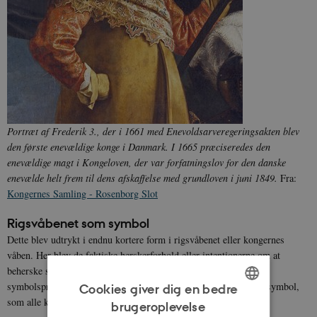
Portræt af Frederik 3., der i 1661 med Enevoldsarveregeringsakten blev
den første enevældige konge i Danmark. I 1665 præciseredes den
enevældige magt i Kongeloven, der var forfatningslov for den danske
enevælde helt frem til dens afskaffelse med grundloven i juni 1849.
Fra:
Kongernes Samling - Rosenborg Slot
Rigsvåbenet som symbol
Dette blev udtrykt i endnu kortere form i rigsvåbenet eller kongernes
våben. Her blev de faktiske herskerforhold eller intentionerne om at
beherske særlige områder atter beskrevet. Men nu i billeder og
symbolsprog med heraldikkens formsprog. Hvert land havde sit symbol,
Cookies giver dig en bedre
som alle kendte:
brugeroplevelse
ENGLISH