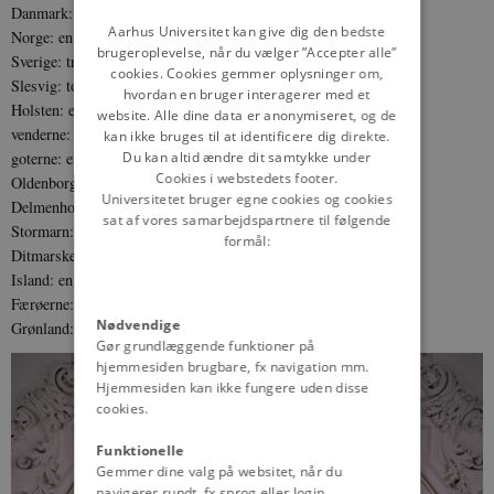
Danmark: tre løver med ni hjerter
DANISH
Aarhus Universitet kan give dig den bedste
Norge: en øksebærende løve
brugeroplevelse, når du vælger ”Accepter alle”
Sverige: tre kroner
cookies. Cookies gemmer oplysninger om,
Slesvig: to løver
hvordan en bruger interagerer med et
Holsten: et nældeblad
website. Alle dine data er anonymiseret, og de
venderne: en dragelignende lindorm
kan ikke bruges til at identificere dig direkte.
Du kan altid ændre dit samtykke under
goterne: en løve over ni hjerter
Cookies i webstedets footer.
Oldenborg: bjælker i rødt og gult
Universitetet bruger egne cookies og cookies
Delmenhorst: et kors
sat af vores samarbejdspartnere til følgende
Stormarn: en svane med krone om halsen
formål:
Ditmarsken: en rytter
Island: en kronet stokfisk (fra 1903 erstattet af en falk)
Færøerne: en vædder
Nødvendige
Grønland: en isbjørn.
Gør grundlæggende funktioner på
hjemmesiden brugbare, fx navigation mm.
Hjemmesiden kan ikke fungere uden disse
cookies.
Funktionelle
Gemmer dine valg på websitet, når du
navigerer rundt, fx sprog eller login.