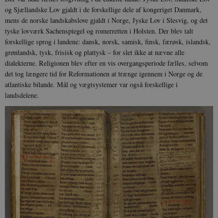
og Sjællandske Lov gjaldt i de forskellige dele af kongeriget Danmark,
mens de norske landskabslove gjaldt i Norge, Jyske Lov i Slesvig, og det
tyske lovværk Sachenspiegel og romerretten i Holsten. Der blev talt
forskellige sprog i landene: dansk, norsk, samisk, finsk, færøsk, islandsk,
grønlandsk, tysk, frisisk og plattysk – for slet ikke at nævne alle
dialekterne. Religionen blev efter en vis overgangsperiode fælles, selvom
det tog længere tid for Reformationen at trænge igennem i Norge og de
atlantiske bilande. Mål og vægtsystemer var også forskellige i
landsdelene.