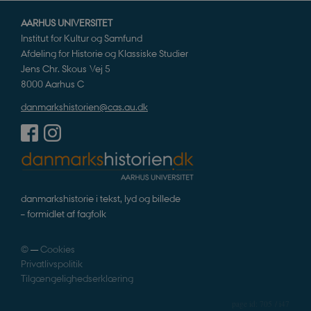
i
i
AARHUS UNIVERSITET
s
Institut for Kultur og Samfund
s
b
Afdeling for Historie og Klassiske Studier
s
k
Jens Chr. Skous Vej 5
a
8000 Aarhus C
h
danmarkshistorien@cas.au.dk
CloudFront-
.h5p.com
Session
A
Created-At
_gat_UA-
.danmarkshistorien.dk
58
T
8822943-1
sekunder
c
A
p
n
u
n
danmarkshistorie i tekst, lyd og billede
o
– formidlet af fagfolk
I
_
u
a
©
—
Cookies
r
h
Privatlivspolitik
w
Tilgængelighedserklæring
705 / i47