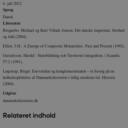
6. juli 2012
Sprog
sp_t
1 år
Spotify Inc.
.spotify.com
Dansk
Litteratur
Bregnsbo, Michael og Kurt Villads Jensen: Det danske imperium. Storhed
og fald (2004).
Elliot, J.H.: A Europe of Composite Monarchies. Past and Present (1992).
sp_landing
1 dag
Spotify Inc.
.spotify.com
Gustafsson, Harald : Statsbildning och Territoriel integration, i Scandia
57:2 (1991).
Løgstrup, Birgit: Enevælden og konglomeratstaten – et forsøg på en
helhedsopfattelse af Danmarkshistorien i tidlig moderne tid. Historie
(2004).
JSESSIONID
Session
Oracle Corporation
.nr-data.net
Udgiver
danmarkshistorien.dk
Relateret indhold
CookieScriptConsent
1 år
CookieScript