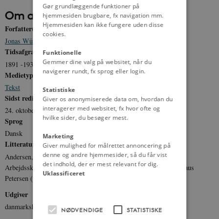
Gør grundlæggende funktioner på
Om artiklen
hjemmesiden brugbare, fx navigation mm.
Hjemmesiden kan ikke fungere uden disse
Forfatter(e)
cookies.
Jonas Würtz Yde
,
Michael G. D. Jensen
Tidsafgrænsning
Funktionelle
Gemmer dine valg på websitet, når du
1891 -1939
navigerer rundt, fx sprog eller login.
Medietype
Tekst
Statistiske
Sidst redigeret
Giver os anonymiserede data om, hvordan du
interagerer med websitet, fx hvor ofte og
24. oktober 2012
hvilke sider, du besøger mest.
Sprog
Dansk
Marketing
Litteratur
Giver mulighed for målrettet annoncering på
denne og andre hjemmesider, så du får vist
Andersen, Lars: "13 reformer af den danske velfærdsstat", i
det indhold, der er mest relevant for dig.
Arbejdsskadereformen 1916. Red. Jørgen Henrik Petersen og Klaus
Uklassificeret
Petersen (2005), 43-60.
Udgiver
danmarkshistorien.dk
NØDVENDIGE
STATISTISKE