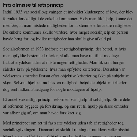
Fra almisse til retsprincip
Indtil 1933 var sociallovgivningen et indviklet kludetæppe af love, der blev
forvaltet forskelligt i de enkelte kommuner. Hvis man fik hjælp, kunne det
medføre, at man mistede muligheden for at stemme eller andre rettigheder.
De enkelte kommuner skulle vurdere, hvor meget socialhjælp en person
havde brug for, og hvilke rettigheder han skulle give afkald på.
Socialreformen af 1933 indførte et rettighedsprincip, der betød, at hvis
man opfyldte bestemte kriterier, skulle man have ret til at modtage
fastsatte ydelser uden at miste nogen rettigheder. Man fik som borger
således krav på ydelserne, hvis man opfyldte kriterierne. Desuden var
ydelsernes størrelse fastsat efter objektive kriterier og ikke på subjektive
skøn. Selvom hjælpen nu blev en rettighed, betød de objektive kriterier
dog reel indkomstnedgang for nogle modtagere af hjælp.
Et andet væsentligt princip i reformen var hjælp til selvhjælp. Store dele
af reformen byggede på forsikring, og ens ret til hjælp på disse områder
var afhængig af, om man havde forsikret sig.
Med princippet om ret til fastsatte ydelser uden tab af rettigheder tog
sociallovgivningen i Danmark et skridt i retning af nutidens velfærdsstat.
Man havde nu fået krav på hjælp og skulle ikke længere gennem en