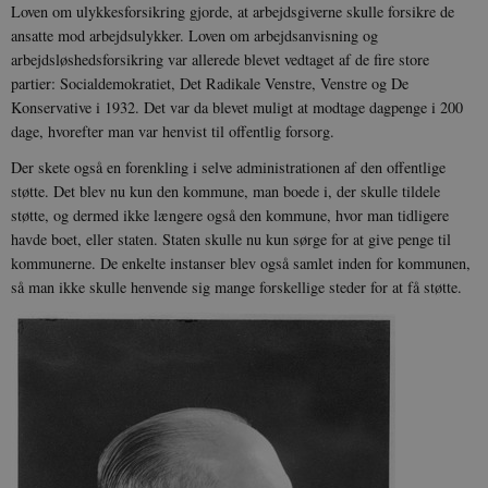
Loven om ulykkesforsikring gjorde, at arbejdsgiverne skulle forsikre de
ansatte mod arbejdsulykker. Loven om arbejdsanvisning og
arbejdsløshedsforsikring var allerede blevet vedtaget af de fire store
partier: Socialdemokratiet, Det Radikale Venstre, Venstre og De
Konservative i 1932. Det var da blevet muligt at modtage dagpenge i 200
dage, hvorefter man var henvist til offentlig forsorg.
Der skete også en forenkling i selve administrationen af den offentlige
støtte. Det blev nu kun den kommune, man boede i, der skulle tildele
støtte, og dermed ikke længere også den kommune, hvor man tidligere
havde boet, eller staten. Staten skulle nu kun sørge for at give penge til
kommunerne. De enkelte instanser blev også samlet inden for kommunen,
så man ikke skulle henvende sig mange forskellige steder for at få støtte.