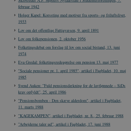
Skibsreder A.P. Møllers Nytaarstale i Studenterforeningen, 7.
.nr-data.net
februar 1942
Holger Kapel: Korssting med motiver fra sports- og friluftslivet,
1933
Lov om det offentlige Fattigvæsen, 9. april 1891
Lov om folkepensionen, 2. oktober 1956
CookieScriptConsent
1 år
CookieScript
danmarkshistorien.dk
Folketingsdebat om forslag til lov om social bistand, 13. juni
1974
Eva Gredal: folketingsredegørelse om pension 13. maj 1977
"Sociale pensioner pr. 1. april 1985", artikel i Fagbladet, 10. maj
1985
Svend Auken: ”Fuld pensionsdækning for de lavtlønnede – SiDs
XSRF-TOKEN
danmarkshistoriendk.h5p.com
1 dag
krav opfyldt”, 25. april 1986
"Pensionsbomben - Den skæve alderdom", artikel i Fagbladet,
11. marts 1988
”KAGEKAMPEN”, artikel i Fagbladet, nr. 8., 25. februar 1988
”Arbejderne taler ud”, artikel i Fagbladet, 17. juni 1988
__cf_bm
30
Cloudflare Inc.
minutte
.vimeo.com