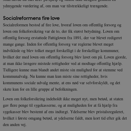
ydmygende vurdering af, om man var tilstrækkeligt trængende.
Socialreformens fire love
Socialreformen bestod af fire love, hvoraf loven om offentlig forsorg og
loven om folkeforsikring var de to, der fik størst betydning. Loven om
offentlig forsorg erstattede Fattigloven fra 1891, der var blevet redigeret
mange gange. Inden for offentlig forsorg var reglerne blevet meget
indviklede og blev tolket meget forskelligt i de forskellige kommuner,
hvilket der med loven om offentlig forsorg blev lavet om på. Loven gjorde,
at man ikke længere mistede rettigheder ved at modtage offentlig hjælp.
Tidligere kunne man blandt andet miste sin mulighed for at stemme ved
kommunalvalg. Nu kunne man kun miste sine rettigheder, hvis
kommunens sociale udvalg mente, at ens nød var selvforskyldt, og det
skete kun for en lille gruppe af befolkningen.
Loven om folkeforsikring indeholdt ikke meget nyt, men betød, at staten
gav flere penge til sygekasserne, og at muligheden for at få hjælp fra
sygekasser blev bestemt af ens indtægt. Ydelserne blev pristalsreguleret,
hvilket i første omgang betød, at ydelserne faldt, men kort tid efter gik det
den anden vej.