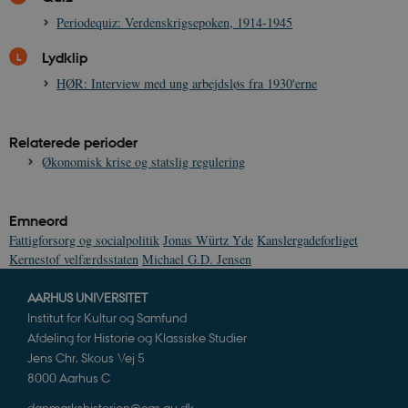
måned
k
.danmarkshistorien.dk
U
Periodequiz: Verdenskrigsepoken, 1914-1945
s
i
a
Lydklip
a
c
HØR: Interview med ung arbejdsløs fra 1930'erne
s
b
e
n
Relaterede perioder
i
i
Økonomisk krise og statslig regulering
s
s
b
s
Emneord
k
a
Fattigforsorg og socialpolitik
Jonas Würtz Yde
Kanslergadeforliget
h
Kernestof velfærdsstaten
Michael G.D. Jensen
CloudFront-
.h5p.com
Session
A
Created-At
AARHUS UNIVERSITET
_gat_UA-
.danmarkshistorien.dk
58
T
Institut for Kultur og Samfund
8822943-1
sekunder
c
Afdeling for Historie og Klassiske Studier
A
p
Jens Chr. Skous Vej 5
n
u
8000 Aarhus C
n
o
danmarkshistorien@cas.au.dk