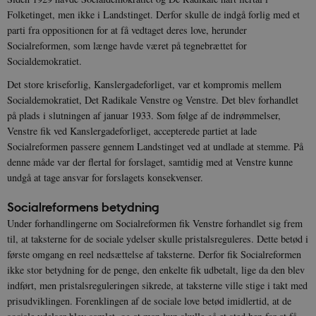
Folketinget, men ikke i Landstinget. Derfor skulle de indgå forlig med et
parti fra oppositionen for at få vedtaget deres love, herunder
Socialreformen, som længe havde været på tegnebrættet for
Socialdemokratiet.
Det store kriseforlig, Kanslergadeforliget, var et kompromis mellem
Socialdemokratiet, Det Radikale Venstre og Venstre. Det blev forhandlet
på plads i slutningen af januar 1933. Som følge af de indrømmelser,
Venstre fik ved Kanslergadeforliget, accepterede partiet at lade
Socialreformen passere gennem Landstinget ved at undlade at stemme. På
denne måde var der flertal for forslaget, samtidig med at Venstre kunne
undgå at tage ansvar for forslagets konsekvenser.
Socialreformens betydning
Under forhandlingerne om Socialreformen fik Venstre forhandlet sig frem
til, at taksterne for de sociale ydelser skulle pristalsreguleres. Dette betød i
første omgang en reel nedsættelse af taksterne. Derfor fik Socialreformen
ikke stor betydning for de penge, den enkelte fik udbetalt, lige da den blev
indført, men pristalsreguleringen sikrede, at taksterne ville stige i takt med
prisudviklingen. Forenklingen af de sociale love betød imidlertid, at de