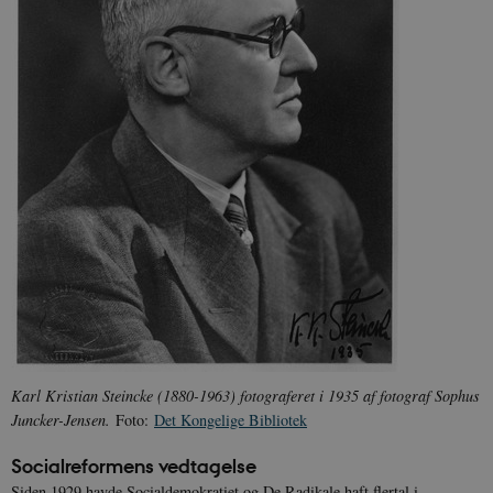
Karl Kristian Steincke (
1880-1963) fotograferet i 1935 af fotograf Sophus
Juncker-Jensen.
Foto:
Det Kongelige Bibliotek
Socialreformens vedtagelse
Siden 1929 havde Socialdemokratiet og De Radikale haft flertal i