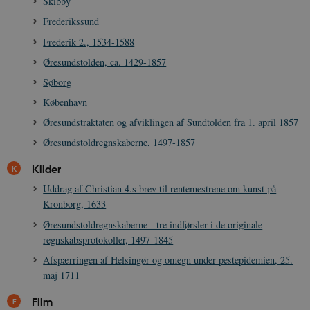
Skibby
Frederikssund
Frederik 2., 1534-1588
Øresundstolden, ca. 1429-1857
Søborg
XSRF-TOKEN
danmarkshistoriendk.h5p.com
1 dag
København
Øresundstraktaten og afviklingen af Sundtolden fra 1. april 1857
Øresundstoldregnskaberne, 1497-1857
Kilder
__cf_bm
30
Uddrag af Christian 4.s brev til rentemestrene om kunst på
Cloudflare Inc.
minutte
.vimeo.com
Kronborg, 1633
Øresundstoldregnskaberne - tre indførsler i de originale
regnskabsprotokoller, 1497-1845
Afspærringen af Helsingør og omegn under pestepidemien, 25.
maj 1711
Film