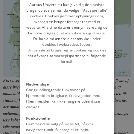
DANISH
Aarhus Universitet kan give dig den bedste
brugeroplevelse, når du vælger ”Accepter alle”
cookies. Cookies gemmer oplysninger om,
hvordan en bruger interagerer med et
website. Alle dine data er anonymiseret, og de
kan ikke bruges til at identificere dig direkte.
Du kan altid ændre dit samtykke under
Cookies i webstedets footer.
Universitetet bruger egne cookies og cookies
sat af vores samarbejdspartnere til følgende
formål:
Kort over danske byer med købstadsprivilegier gennem tiden. De fleste af
Nødvendige
disse byer med købstadsprivilegier fandtes allerede ved slutningen af
Gør grundlæggende funktioner på
middelalderen, men flere kom til helt op til 1958, hvor Skjern officielt fik
hjemmesiden brugbare, fx navigation mm.
status af købstad som den sidste by i Danmark. Det var ikke alle byerne,
Hjemmesiden kan ikke fungere uden disse
der opnåede fuldstændig status som købstæder, men flere forblev
cookies.
mellemting mellem landsby og købstad, såkaldte flækker. Kortet medtager
Funktionelle
ikke købstæderne udenfor landets nuværende grænse, det vil sige
Gemmer dine valg på websitet, når du
købstæderne i hertugdømmerne Slesvig og Holsten, samt i Skåne,
navigerer rundt, fx sprog eller login.
Halland og Blekinge. De fleste af byerne vist på kortet kan du læse meget