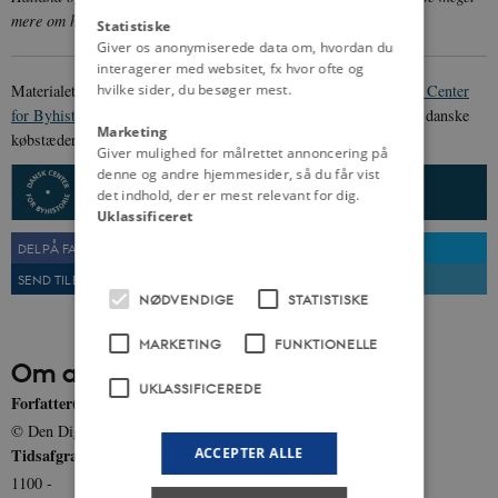
mere om her på siden.
© danmarkshistorien.dk
Statistiske
Giver os anonymiserede data om, hvordan du
interagerer med websitet, fx hvor ofte og
Materialet er udarbejdet af
Den Digitale Byport
, en del af
Dansk Center
hvilke sider, du besøger mest.
for Byhistorie
. Mere information samt en samlet oversigt over de danske
Marketing
købstæder, kan findes
her
.
Giver mulighed for målrettet annoncering på
denne og andre hjemmesider, så du får vist
det indhold, der er mest relevant for dig.
Uklassificeret
DEL PÅ FACEBOOK
DEL PÅ TWITTER
SEND TIL EN VEN
UDSKRIV
NØDVENDIGE
STATISTISKE
MARKETING
FUNKTIONELLE
Om artiklen
UKLASSIFICEREDE
Forfatter(e)
© Den Digitale Byport: Danmarks købstæder
Tidsafgrænsning
ACCEPTER ALLE
1100 -