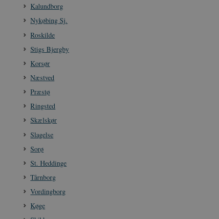
Kalundborg
sp_t
1 år
Spotify Inc.
Nykøbing Sj.
.spotify.com
Roskilde
Stigs Bjergby
Korsør
sp_landing
1 dag
Spotify Inc.
Næstved
.spotify.com
Præstø
Ringsted
Skælskør
Slagelse
JSESSIONID
Session
Oracle Corporation
.nr-data.net
Sorø
St. Heddinge
Tårnborg
Vordingborg
Køge
CookieScriptConsent
1 år
CookieScript
danmarkshistorien.dk