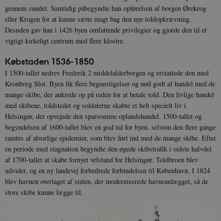
gennem sundet. Samtidig påbegyndte han opførelsen af borgen Ørekrog
eller Krogen for at kunne sætte magt bag den nye toldopkrævning.
Desuden gav han i 1426 byen omfattende privilegier og gjorde den til et
vigtigt kirkeligt centrum med flere klostre.
Købstaden 1536-1850
I 1500-tallet nedrev Frederik 2 middelalderborgen og erstattede den med
Kronborg Slot. Byen fik flere begunstigelser og nød godt af handel med de
mange skibe, der ankrede op på reden for at betale told. Den livlige handel
med skibene, toldstedet og soldaterne skabte et helt specielt liv i
Helsingør, der opvejede den sparsomme oplandshandel. 1500-tallet og
begyndelsen af 1600-tallet blev en god tid for byen, selvom den flere gange
ramtes af alvorlige epidemier, som blev ført ind med de mange skibe. Efter
en periode med stagnation begyndte den øgede skibstrafik i sidste halvdel
af 1700-tallet at skabe fornyet velstand for Helsingør. Toldbroen blev
udvidet, og en ny landevej forbedrede forbindelsen til København. I 1824
blev havnen overtaget af staten, der moderniserede havneanlægget, så de
store skibe kunne lægge til.