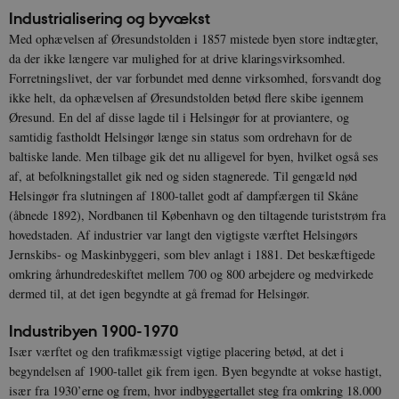
Industrialisering og byvækst
Med ophævelsen af Øresundstolden i 1857 mistede byen store indtægter,
da der ikke længere var mulighed for at drive klaringsvirksomhed.
Forretningslivet, der var forbundet med denne virksomhed, forsvandt dog
ikke helt, da ophævelsen af Øresundstolden betød flere skibe igennem
Øresund. En del af disse lagde til i Helsingør for at proviantere, og
samtidig fastholdt Helsingør længe sin status som ordrehavn for de
baltiske lande. Men tilbage gik det nu alligevel for byen, hvilket også ses
af, at befolkningstallet gik ned og siden stagnerede. Til gengæld nød
Helsingør fra slutningen af 1800-tallet godt af dampfærgen til Skåne
(åbnede 1892), Nordbanen til København og den tiltagende turiststrøm fra
hovedstaden. Af industrier var langt den vigtigste værftet Helsingørs
Jernskibs- og Maskinbyggeri, som blev anlagt i 1881. Det beskæftigede
omkring århundredeskiftet mellem 700 og 800 arbejdere og medvirkede
dermed til, at det igen begyndte at gå fremad for Helsingør.
Industribyen 1900-1970
Især værftet og den trafikmæssigt vigtige placering betød, at det i
begyndelsen af 1900-tallet gik frem igen. Byen begyndte at vokse hastigt,
især fra 1930’erne og frem, hvor indbyggertallet steg fra omkring 18.000