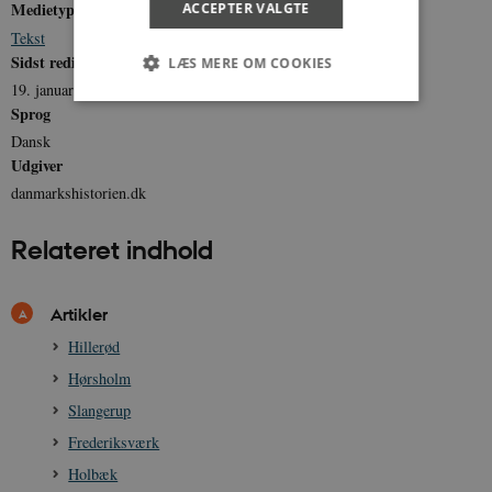
Medietype
ACCEPTER VALGTE
Tekst
Sidst redigeret
LÆS MERE OM COOKIES
19. januar 2012
Sprog
Dansk
Nødvendige
Statistiske
Marketing
Udgiver
Funktionelle
Uklassificerede
danmarkshistorien.dk
Nødvendige cookies hjælper med at gøre
hjemmesiden brugbar ved at aktivere nogle
Relateret indhold
grundlæggende funktioner som navigation mm.
Hjemmesiden kan ikke fungerer uden disse
cookies.
Artikler
Navn
Udbyder / Domæne
Udløb
Hillerød
be_typo_user
Session
TYPO3 Association
.danmarkshistorien.dk
Hørsholm
Slangerup
Frederiksværk
Holbæk