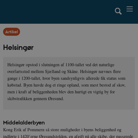
Artikel
Helsingør
Helsingør opstod i slutningen af 1100-tallet ved det naturlige
overfartssted mellem Sjælland og Skåne. Helsingør nævnes flere
gange i 1200-tallet, hvor byen sandsynligvis allerede fik status som
købstad. Byen havde dog et ringe opland, som mest bestod af skov,
men i kraft af beliggenheden blev den hurtigt en vigtig by for
skibstrafikken gennem Øresund.
Middelalderbyen
Kong Erik af Pommern så store muligheder i byens beliggenhed og
indførte i 1420’erne Øresundstolden, en afgift på alle skibe, der passerede