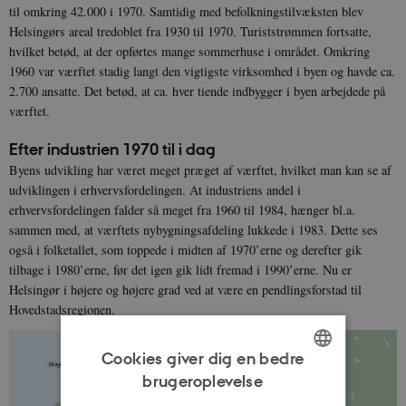
til omkring 42.000 i 1970. Samtidig med befolkningstilvæksten blev
Helsingørs areal tredoblet fra 1930 til 1970. Turiststrømmen fortsatte,
hvilket betød, at der opførtes mange sommerhuse i området. Omkring
1960 var værftet stadig langt den vigtigste virksomhed i byen og havde ca.
2.700 ansatte. Det betød, at ca. hver tiende indbygger i byen arbejdede på
værftet.
Efter industrien 1970 til i dag
Byens udvikling har været meget præget af værftet, hvilket man kan se af
udviklingen i erhvervsfordelingen. At industriens andel i
erhvervsfordelingen falder så meget fra 1960 til 1984, hænger bl.a.
sammen med, at værftets nybygningsafdeling lukkede i 1983. Dette ses
også i folketallet, som toppede i midten af 1970’erne og derefter gik
tilbage i 1980’erne, før det igen gik lidt fremad i 1990’erne. Nu er
Helsingør i højere og højere grad ved at være en pendlingsforstad til
Hovedstadsregionen.
Cookies giver dig en bedre
brugeroplevelse
ENGLISH