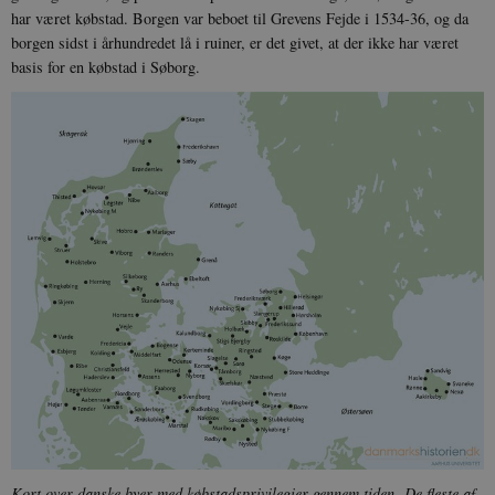
har været købstad. Borgen var beboet til Grevens Fejde i 1534-36, og da
borgen sidst i århundredet lå i ruiner, er det givet, at der ikke har været
basis for en købstad i Søborg.
Kort over danske byer med købstadsprivilegier gennem tiden. De fleste af