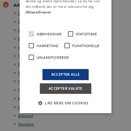
denne og andre hjemmesider, så du får vist
Artikler
det indhold, der er mest relevant for dig.
Uklassificeret
Frederikssund
Frederiksværk
Helsingør
NØDVENDIGE
STATISTISKE
Hillerød
MARKETING
FUNKTIONELLE
Hørsholm
Slangerup
UKLASSIFICEREDE
Holbæk
Kalundborg
ACCEPTER ALLE
Nykøbing Sj.
ACCEPTER VALGTE
Stigs Bjergby
Roskilde
LÆS MERE OM COOKIES
Korsør
Ringsted
Skælskør
Nødvendige
Statistiske
Marketing