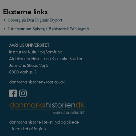
sp_landing
1 dag
Spotify Inc.
.spotify.com
Eksterne links
Søborg på Den Digitale Byport
Litteratur om Søborg i Byhistorisk Bibliografi
JSESSIONID
Session
Oracle Corporation
.nr-data.net
AARHUS UNIVERSITET
Institut for Kultur og Samfund
Afdeling for Historie og Klassiske Studier
Jens Chr. Skous Vej 5
8000 Aarhus C
danmarkshistorien@cas.au.dk
CookieScriptConsent
1 år
CookieScript
danmarkshistorien.dk
danmarkshistorie i tekst, lyd og billede
– formidlet af fagfolk
XSRF-TOKEN
danmarkshistoriendk.h5p.com
1 dag