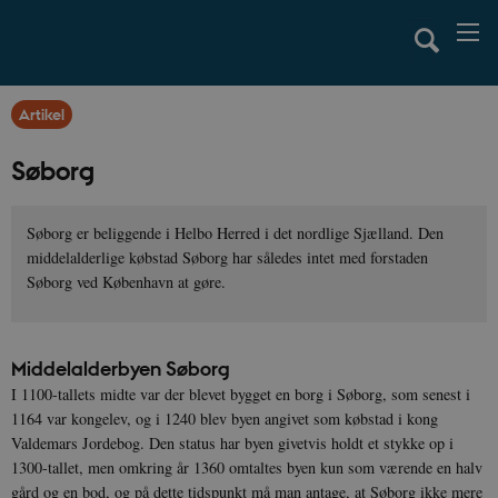
Artikel
Søborg
Søborg er beliggende i Helbo Herred i det nordlige Sjælland. Den
middelalderlige købstad Søborg har således intet med forstaden
Søborg ved København at gøre.
Middelalderbyen Søborg
I 1100-tallets midte var der blevet bygget en borg i Søborg, som senest i
1164 var kongelev, og i 1240 blev byen angivet som købstad i kong
Valdemars Jordebog. Den status har byen givetvis holdt et stykke op i
1300-tallet, men omkring år 1360 omtaltes byen kun som værende en halv
gård og en bod, og på dette tidspunkt må man antage, at Søborg ikke mere