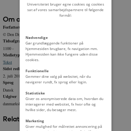
Universitetet bruger egne cookies og cookies
sat af vores samarbejdspartnere til følgende
formål:
Om artiklen
Forfatter(e)
© Den Digitale Byport: Danmarks købstæder
Nødvendige
Tidsafgrænsning
Gør grundlæggende funktioner på
1100 -
hjemmesiden brugbare, fx navigation mm.
Hjemmesiden kan ikke fungere uden disse
Medietype
cookies.
Tekst
Sidst redigeret
Funktionelle
2. juli 2012
Gemmer dine valg på websitet, når du
Sprog
navigerer rundt, fx sprog eller login.
Dansk
Statistiske
Udgiver
Giver os anonymiserede data om, hvordan du
danmarkshistorien.dk
interagerer med websitet, fx hvor ofte og
hvilke sider, du besøger mest.
Relateret indhold
Marketing
Giver mulighed for målrettet annoncering på