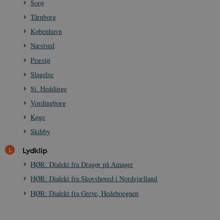
Sorø
Funktionelle
Uklassificerede
Tårnborg
Nødvendige cookies hjælper med at gøre
hjemmesiden brugbar ved at aktivere nogle
København
grundlæggende funktioner som navigation mm.
Næstved
Hjemmesiden kan ikke fungerer uden disse
cookies.
Præstø
Navn
Udbyder / Domæne
Udløb
Slagelse
be_typo_user
Session
TYPO3 Association
St. Heddinge
.danmarkshistorien.dk
Vordingborg
Køge
Skibby
Lydklip
sp_t
1 år
Spotify Inc.
HØR: Dialekt fra Dragør på Amager
.spotify.com
HØR: Dialekt fra Skovshoved i Nordsjælland
HØR: Dialekt fra Greve, Hedeboegnen