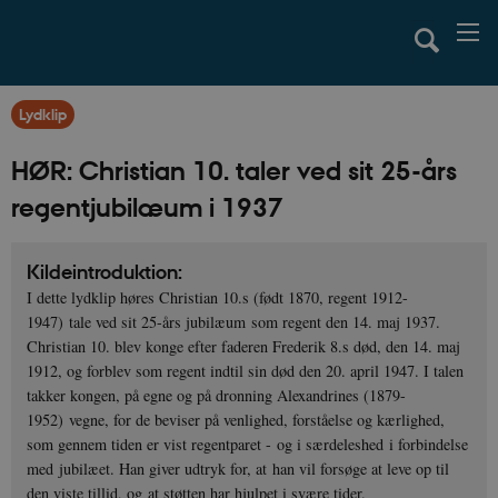
Lydklip
HØR: Christian 10. taler ved sit 25-års
regentjubilæum i 1937
Kildeintroduktion:
I dette lydklip høres Christian 10.s (født 1870, regent 1912-
1947) tale ved sit 25-års jubilæum som regent den 14. maj 1937.
Christian 10. blev konge efter faderen Frederik 8.s død, den 14. maj
1912, og forblev som regent indtil sin død den 20. april 1947. I talen
takker kongen, på egne og på dronning Alexandrines (1879-
1952) vegne, for de beviser på venlighed, forståelse og kærlighed,
som gennem tiden er vist regentparet - og i særdeleshed i forbindelse
med jubilæet. Han giver udtryk for, at han vil forsøge at leve op til
den viste tillid, og at støtten har hjulpet i svære tider.