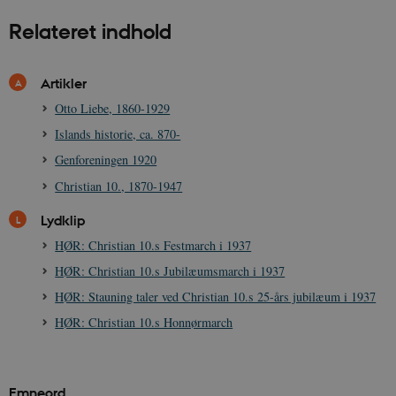
hjemmesiden brugbar ved at aktivere nogle
Relateret indhold
grundlæggende funktioner som navigation mm.
Hjemmesiden kan ikke fungerer uden disse
cookies.
Artikler
Navn
Udbyder / Domæne
Udløb
Otto Liebe, 1860-1929
be_typo_user
Session
TYPO3 Association
.danmarkshistorien.dk
Islands historie, ca. 870-
Genforeningen 1920
Christian 10., 1870-1947
Lydklip
HØR: Christian 10.s Festmarch i 1937
sp_t
1 år
Spotify Inc.
.spotify.com
HØR: Christian 10.s Jubilæumsmarch i 1937
HØR: Stauning taler ved Christian 10.s 25-års jubilæum i 1937
HØR: Christian 10.s Honnørmarch
sp_landing
1 dag
Spotify Inc.
.spotify.com
Emneord