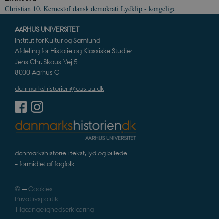
Christian 10.
Kernestof dansk demokrati
Lydklip - kongelige
AARHUS UNIVERSITET
Institut for Kultur og Samfund
JSESSIONID
Session
Oracle Corporation
.nr-data.net
Afdeling for Historie og Klassiske Studier
Jens Chr. Skous Vej 5
8000 Aarhus C
danmarkshistorien@cas.au.dk
CookieScriptConsent
1 år
CookieScript
danmarkshistorien.dk
danmarkshistorie i tekst, lyd og billede
– formidlet af fagfolk
©
—
Cookies
XSRF-TOKEN
danmarkshistoriendk.h5p.com
1 dag
Privatlivspolitik
Tilgængelighedserklæring