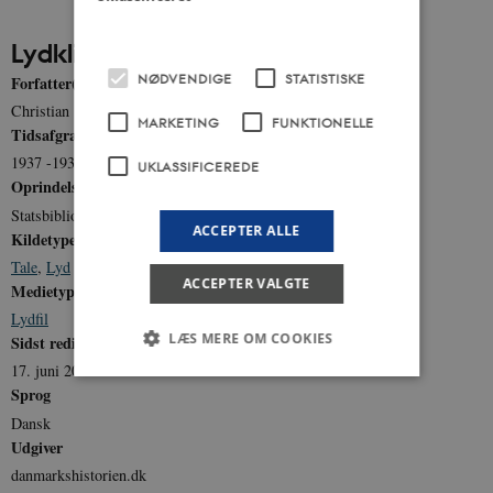
Lydklip
NØDVENDIGE
STATISTISKE
Forfatter(e)
Christian 10
MARKETING
FUNKTIONELLE
Tidsafgrænsning
1937 -1937
UKLASSIFICEREDE
Oprindelse
Statsbiblioteket
ACCEPTER ALLE
Kildetype
Tale
,
Lyd
ACCEPTER VALGTE
Medietype
Lydfil
LÆS MERE OM COOKIES
Sidst redigeret
17. juni 2022
Sprog
Dansk
Nødvendige
Statistiske
Marketing
Udgiver
Funktionelle
Uklassificerede
danmarkshistorien.dk
Nødvendige cookies hjælper med at gøre