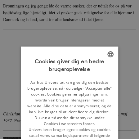
Dronningen og jeg gengælde de varme ønsker, der er udtalt for os på vor
højtidsdag lige hjerteligt, idet vi ønsker guds velsignelse for alle hjemme i
Danmark og Island, samt for alle landsmænd i det fjerne.
Cookies giver dig en bedre
brugeroplevelse
ENGLISH
DANISH
Aarhus Universitet kan give dig den bedste
brugeroplevelse, når du vælger ”Accepter alle”
cookies. Cookies gemmer oplysninger om,
hvordan en bruger interagerer med et
website. Alle dine data er anonymiseret, og de
kan ikke bruges til at identificere dig direkte.
Christian 10.s 25-års regentjubilæum fejres i København den 15. maj
Du kan altid ændre dit samtykke under
1937.
Fra:
danmarkpaafilm.dk
, Det Danske Filminstitut.
Cookies i webstedets footer.
Universitetet bruger egne cookies og cookies
sat af vores samarbejdspartnere til følgende