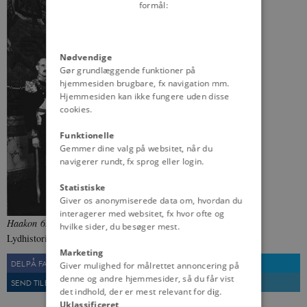
formål:
Nødvendige
Gør grundlæggende funktioner på
hjemmesiden brugbare, fx navigation mm.
Hjemmesiden kan ikke fungere uden disse
cookies.
Funktionelle
Gemmer dine valg på websitet, når du
navigerer rundt, fx sprog eller login.
Statistiske
Giver os anonymiserede data om, hvordan du
interagerer med websitet, fx hvor ofte og
Haakon 6., Christian 10. og Gustaf 5. (1937).
Fra: Dansk
hvilke sider, du besøger mest.
Lydhistorie
,
Statsbiblioteket
Marketing
DEL PÅ FACEBOOK
DEL PÅ TWITTER
Giver mulighed for målrettet annoncering på
denne og andre hjemmesider, så du får vist
SEND TIL EN VEN
UDSKRIV
det indhold, der er mest relevant for dig.
Uklassificeret