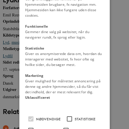
hjemmesiden brugbare, fx navigation mm.
Forfatter(e)
Hjemmesiden kan ikke fungere uden disse
Emil Reesen
cookies.
Oprindelse
Funktionelle
Statsbiblioteket
Gemmer dine valg på websitet, når du
Kildetype
navigerer rundt, fx sprog eller login.
Lyd
,
musik
Medietype
Statistiske
Giver os anonymiserede data om, hvordan du
Lydfil
interagerer med websitet, fx hvor ofte og
Sidst redigeret
hvilke sider, du besøger mest.
17. september 2012
Sprog
Marketing
Giver mulighed for målrettet annoncering på
Dansk
denne og andre hjemmesider, så du får vist
Udgiver
det indhold, der er mest relevant for dig.
danmarkshistorien.dk
Uklassificeret
Relateret indhold
NØDVENDIGE
STATISTISKE
Artikler