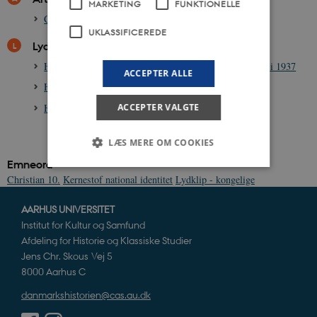
MARKETING
FUNKTIONELLE
Christian 10., 1870-1947
UKLASSIFICEREDE
Lydklip
HØR: Christian 10. taler ved sit 25-års regentjubilæum i 1937
ACCEPTER ALLE
HØR: Christian 10.s Honnørmarch
HØR: Christian 10.s Jubilæumsmarch i 1937
ACCEPTER VALGTE
LÆS MERE OM COOKIES
Emneord
Christian 10.
Kernestof national identitet
Lydklip - kongelige
Nødvendige
Statistiske
Marketing
AARHUS UNIVERSITET
Funktionelle
Uklassificerede
Institut for Kultur og Samfund
Afdeling for Historie og Klassiske Studier
Nødvendige cookies hjælper med at gøre
hjemmesiden brugbar ved at aktivere nogle
Jens Chr. Skous Vej 5
grundlæggende funktioner som navigation mm.
8000 Aarhus C
Hjemmesiden kan ikke fungerer uden disse
cookies.
danmarkshistorien@cas.au.dk
Navn
Udbyder / Domæne
Udløb