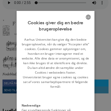
Cookies giver dig en bedre
brugeroplevelse
ENGLISH
DANISH
Aarhus Universitet kan give dig den bedste
brugeroplevelse, når du vælger ”Accepter alle”
cookies. Cookies gemmer oplysninger om,
hvordan en bruger interagerer med et
website. Alle dine data er anonymiseret, og de
kan ikke bruges til at identificere dig direkte.
Du kan altid ændre dit samtykke under
Cookies i webstedets footer.
Nodeblad.
Fra: Dansk Lydhistorie, Statsbiblioteket
Universitetet bruger egne cookies og cookies
sat af vores samarbejdspartnere til følgende
DEL PÅ FACEBOOK
DEL PÅ TWITTER
formål:
SEND TIL EN VEN
UDSKRIV
Nødvendige
Lydklip
Gør grundlæggende funktioner på