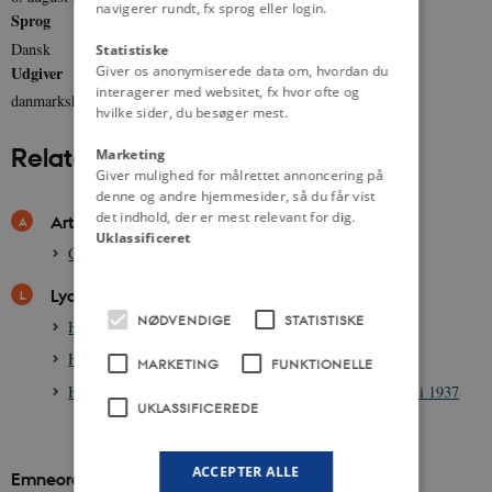
navigerer rundt, fx sprog eller login.
Sprog
Dansk
Statistiske
Udgiver
Giver os anonymiserede data om, hvordan du
interagerer med websitet, fx hvor ofte og
danmarkshistorien.dk
hvilke sider, du besøger mest.
Relateret indhold
Marketing
Giver mulighed for målrettet annoncering på
denne og andre hjemmesider, så du får vist
det indhold, der er mest relevant for dig.
Artikler
Uklassificeret
Christian 10., 1870-1947
Lydklip
NØDVENDIGE
STATISTISKE
HØR: Christian 10.s Jubilæumsmarch i 1937
HØR: Christian 10.s Festmarch i 1937
MARKETING
FUNKTIONELLE
HØR: Christian 10. taler ved sit 25-års regentjubilæum i 1937
UKLASSIFICEREDE
ACCEPTER ALLE
Emneord