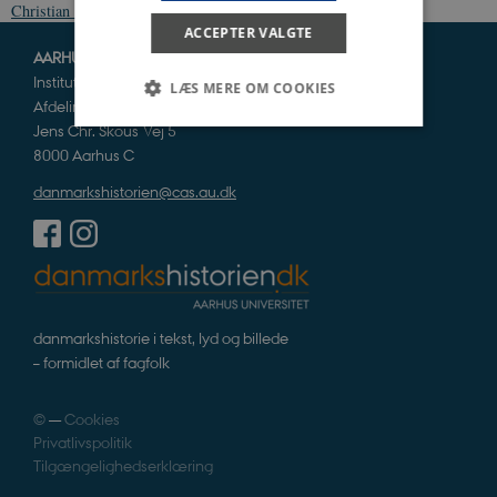
Christian 10.
Kernestof national identitet
Lydklip - kongelige
ACCEPTER VALGTE
AARHUS UNIVERSITET
Institut for Kultur og Samfund
LÆS MERE OM COOKIES
Afdeling for Historie og Klassiske Studier
Jens Chr. Skous Vej 5
8000 Aarhus C
Nødvendige
Statistiske
Marketing
danmarkshistorien@cas.au.dk
Funktionelle
Uklassificerede
Nødvendige cookies hjælper med at gøre
hjemmesiden brugbar ved at aktivere nogle
grundlæggende funktioner som navigation mm.
Hjemmesiden kan ikke fungerer uden disse
cookies.
danmarkshistorie i tekst, lyd og billede
Navn
Udbyder / Domæne
Udløb
– formidlet af fagfolk
be_typo_user
Session
TYPO3 Association
.danmarkshistorien.dk
©
—
Cookies
Privatlivspolitik
Tilgængelighedserklæring