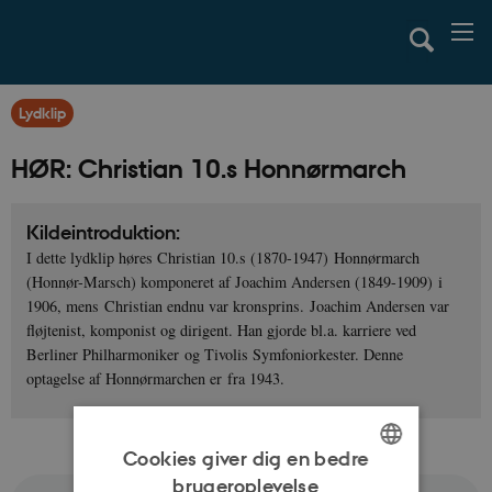
Lydklip
HØR: Christian 10.s Honnørmarch
Kildeintroduktion:
I dette lydklip høres Christian 10.s (1870-1947) Honnørmarch
(Honnør-Marsch) komponeret af Joachim Andersen (1849-1909) i
1906, mens Christian endnu var kronsprins. Joachim Andersen var
fløjtenist, komponist og dirigent. Han gjorde bl.a. karriere ved
Berliner Philharmoniker og Tivolis Symfoniorkester. Denne
optagelse af Honnørmarchen er fra 1943.
Cookies giver dig en bedre
brugeroplevelse
ENGLISH