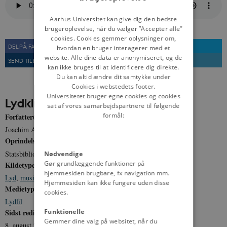
DANISH
Aarhus Universitet kan give dig den bedste
brugeroplevelse, når du vælger ”Accepter alle”
cookies. Cookies gemmer oplysninger om,
DEL PÅ FACEBOOK
DEL PÅ TWITTER
hvordan en bruger interagerer med et
website. Alle dine data er anonymiseret, og de
SEND TIL EN VEN
UDSKRIV
kan ikke bruges til at identificere dig direkte.
Du kan altid ændre dit samtykke under
Cookies i webstedets footer.
Universitetet bruger egne cookies og cookies
Lydklip
sat af vores samarbejdspartnere til følgende
formål:
Forfatter(e)
Joachim Andersen
Oprindelse
Statsbiblioteket
Nødvendige
Gør grundlæggende funktioner på
Kildetype
hjemmesiden brugbare, fx navigation mm.
Lyd
,
musik
Hjemmesiden kan ikke fungere uden disse
Medietype
cookies.
Lydfil
Funktionelle
Sidst redigeret
Gemmer dine valg på websitet, når du
8. august 2012