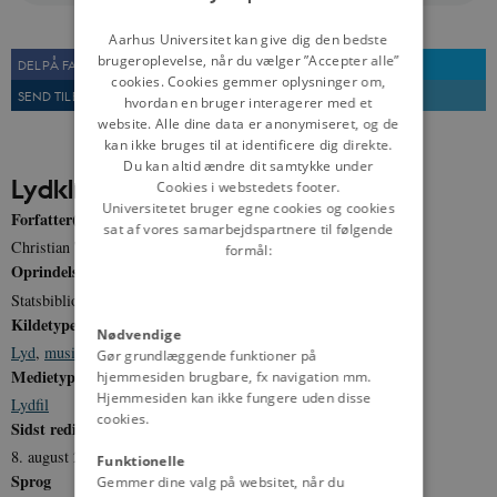
DANISH
Aarhus Universitet kan give dig den bedste
brugeroplevelse, når du vælger ”Accepter alle”
DEL PÅ FACEBOOK
DEL PÅ TWITTER
cookies. Cookies gemmer oplysninger om,
SEND TIL EN VEN
UDSKRIV
hvordan en bruger interagerer med et
website. Alle dine data er anonymiseret, og de
kan ikke bruges til at identificere dig direkte.
Du kan altid ændre dit samtykke under
Lydklip
Cookies i webstedets footer.
Universitetet bruger egne cookies og cookies
Forfatter(e)
sat af vores samarbejdspartnere til følgende
Christian Thomsen
formål:
Oprindelse
Statsbiblioteket
Kildetype
Nødvendige
Lyd
,
musik
Gør grundlæggende funktioner på
Medietype
hjemmesiden brugbare, fx navigation mm.
Hjemmesiden kan ikke fungere uden disse
Lydfil
cookies.
Sidst redigeret
8. august 2012
Funktionelle
Sprog
Gemmer dine valg på websitet, når du