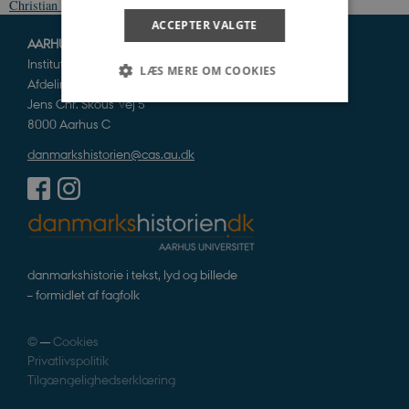
Christian 10.
Kernestof national identitet
Lydklip - kongelige
ACCEPTER VALGTE
AARHUS UNIVERSITET
Institut for Kultur og Samfund
LÆS MERE OM COOKIES
Afdeling for Historie og Klassiske Studier
Jens Chr. Skous Vej 5
8000 Aarhus C
Nødvendige
Statistiske
Marketing
danmarkshistorien@cas.au.dk
Funktionelle
Uklassificerede
Nødvendige cookies hjælper med at gøre
hjemmesiden brugbar ved at aktivere nogle
grundlæggende funktioner som navigation mm.
Hjemmesiden kan ikke fungerer uden disse
cookies.
danmarkshistorie i tekst, lyd og billede
Navn
Udbyder / Domæne
Udløb
– formidlet af fagfolk
be_typo_user
Session
TYPO3 Association
.danmarkshistorien.dk
©
—
Cookies
Privatlivspolitik
Tilgængelighedserklæring