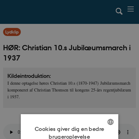
Lydklip
HØR: Christian 10.s Jubilæumsmarch i
1937
Kildeintroduktion:
I denne optagelse høres Christian 10.s (1870-1947) Jubilæumsmarch
komponeret af Christian Thomsen til kongens 25-års regentjubilæum
i 1937.
Cookies giver dig en bedre
brugeroplevelse
ENGLISH