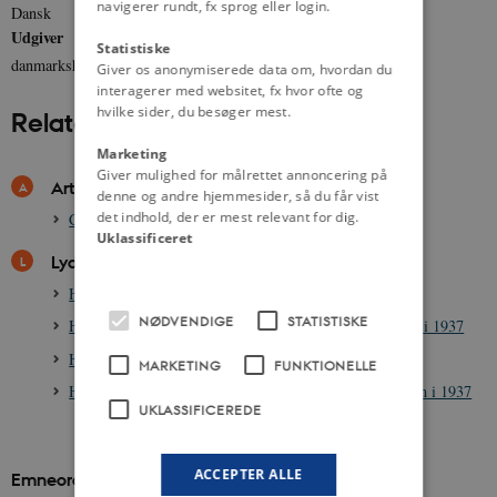
navigerer rundt, fx sprog eller login.
Dansk
Udgiver
Statistiske
danmarkshistorien.dk
Giver os anonymiserede data om, hvordan du
interagerer med websitet, fx hvor ofte og
hvilke sider, du besøger mest.
Relateret indhold
Marketing
Giver mulighed for målrettet annoncering på
Artikler
denne og andre hjemmesider, så du får vist
det indhold, der er mest relevant for dig.
Christian 10., 1870-1947
Uklassificeret
Lydklip
HØR: Christian 10.s Festmarch i 1937
NØDVENDIGE
STATISTISKE
HØR: Christian 10. taler ved sit 25-års regentjubilæum i 1937
HØR: Christian 10.s Honnørmarch
MARKETING
FUNKTIONELLE
HØR: Stauning taler ved Christian 10.s 25-års jubilæum i 1937
UKLASSIFICEREDE
ACCEPTER ALLE
Emneord