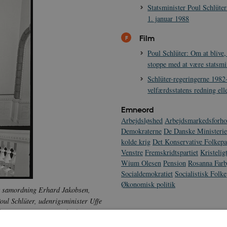
Statsminister Poul Schlüter
1. januar 1988
Film
Poul Schlüter: Om at blive,
stoppe med at være statsmi
Schlüter-regeringerne 1982
velfærdsstatens redning el
Emneord
Arbejdsløshed
Arbejdsmarkedsforho
Demokraterne
De Danske Ministeri
kolde krig
Det Konservative Folkepa
Venstre
Fremskridtspartiet
Kristelig
Wium Olesen
Pension
Rosanna Farb
Socialdemokratiet
Socialistisk Folke
Økonomisk politik
isk samordning Erhard Jakobsen,
oul Schlüter, udenrigsminister Uffe
ik Ninn-Hansen. Bagved står fra
ordisk samarbejde Lars P.