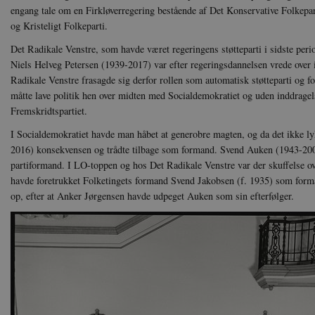
engang tale om en Firkløverregering bestående af Det Konservative Folkep
og Kristeligt Folkeparti.
Det Radikale Venstre, som havde været regeringens støtteparti i sidste peri
Niels Helveg Petersen (1939-2017) var efter regeringsdannelsen vrede over 
Radikale Venstre frasagde sig derfor rollen som automatisk støtteparti og fo
måtte lave politik hen over midten med Socialdemokratiet og uden inddragel
Fremskridtspartiet.
I Socialdemokratiet havde man håbet at generobre magten, og da det ikke l
2016) konsekvensen og trådte tilbage som formand. Svend Auken (1943-2009
partiformand. I LO-toppen og hos Det Radikale Venstre var der skuffelse o
havde foretrukket Folketingets formand Svend Jakobsen (f. 1935) som forma
op, efter at Anker Jørgensen havde udpeget Auken som sin efterfølger.