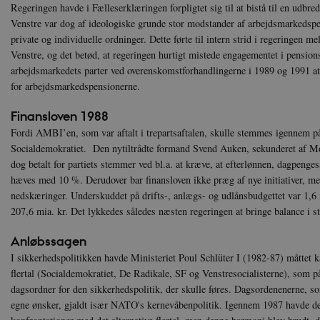
sp_t
Sp
Regeringen havde i Fælleserklæringen forpligtet sig til at bistå til en udbr
.s
Venstre var dog af ideologiske grunde stor modstander af arbejdsmarkedspe
sp_landing
Sp
private og individuelle ordninger. Dette førte til intern strid i regeringen 
.s
Venstre, og det betød, at regeringen hurtigt mistede engagementet i pension
JSESSIONID
Or
arbejdsmarkedets parter ved overenskomstforhandlingerne i 1989 og 1991 at
.n
for arbejdsmarkedspensionerne.
CookieScriptConsent
Co
Finansloven
1988
da
Fordi AMBI’en, som var aftalt i trepartsaftalen, skulle stemmes igennem på
Socialdemokratiet. Den nytiltrådte formand Svend Auken, sekunderet af Mo
XSRF-TOKEN
da
dog betalt for partiets stemmer ved bl.a. at kræve, at efterlønnen, dagpenge
hæves med 10 %. Derudover bar finansloven ikke præg af nye initiativer, men
__cf_bm
Cl
.v
nedskæringer. Underskuddet på drifts-, anlægs- og udlånsbudgettet var 1,6 
207,6 mia. kr. Det lykkedes således næsten regeringen at bringe balance i st
Anløbssagen
Navn
Navn
Ud
Navn
D
I sikkerhedspolitikken havde Ministeriet Poul Schlüter I (1982-87) måttet 
cf_clearance
_cfuvid
Navn
Udbyde
flertal (Socialdemokratiet, De Radikale, SF og Venstresocialisterne), som 
VISITOR_INFO1_LIVE
Go
VISITOR_PRIVACY_METAD
.y
nmstat
Siteim
dagsordner for den sikkerhedspolitik, der skulle føres. Dagsordenenerne, s
.danmar
egne ønsker, gjaldt især NATO's kernevåbenpolitik. Igennem 1987 havde de
NID
Go