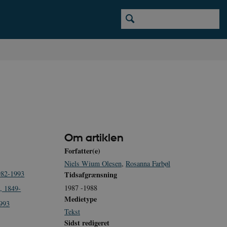
Om artiklen
Forfatter(e)
Niels Wium Olesen
,
Rosanna Farbøl
1982-1993
Tidsafgrænsning
1987 -1988
, 1849-
Medietype
1993
Tekst
Sidst redigeret