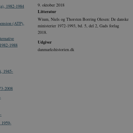
9. oktober 2018
(a), 1982-1984
Litteratur
Wium, Niels og Thorsten Borring Olesen: De danske
pension (ATP),
ministerier 1972-1993, bd. 5, del 2, Gads forlag
2018.
ternative
Udgiver
, 1982-1988
danmarkshistorien.dk
i, 1945-
73-2008
-
-
) 1959-