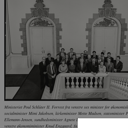
Ministeriet Poul Schlüter II. Forrest fra venstre ses minister for økonom
socialminister Mimi Jakobsen, kirkeminister Mette Madsen, statsminister P
Ellemann-Jensen, sundhedsminister Agnete Laustsen og justitsminister Er
venstre økonomiminister Knud Enggaard, fiskeriminister og minister for n