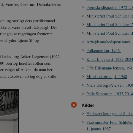
arti, Venstre, Centrum-Demokraterne
Fremskridtspartiet 1972-2
Ministeriet Poul Schlüter 
ode, og særligt dets partiformand
Ministeriet Poul Schlüter 
ikke at være blevet rådspurgt. Det
Ministeriet Poul Schlüter I
rlangte, at regeringen fremover
se af yderfløjene SF og
Arbejdsmarkedspensioner, 
Folkepension, 1956-
ykkedes, tog Anker Jørgensen (1922-
Knud Enggaard, 1929-202
) overtog herefter rollen som
Uffe Ellemann-Jensen, 19
ver valget af Auken, da man her
nd. Jakobsen afslog dog at stille
Mimi Jakobsen, f. 1948
Niels Helveg Petersen, 19
Palle Simonsen, 1933-201
Kilder
Fælleserklæringen af 8. d
Statsminister Poul Schlüter
1. januar 1987