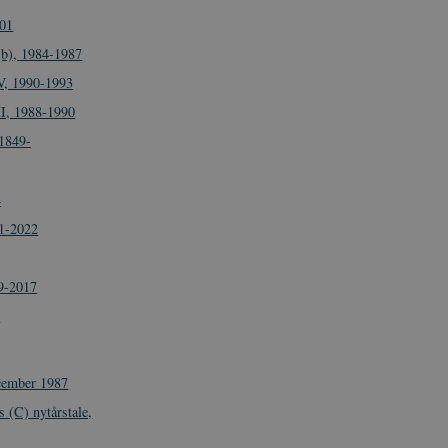
001
I(b), 1984-1987
IV, 1990-1993
II, 1988-1990
1849-
4
41-2022
39-2017
4
ecember 1987
s (C) nytårstale,