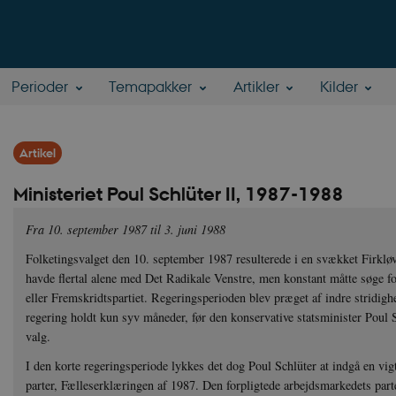
Perioder
Temapakker
Artikler
Kilder
Artikel
Ministeriet Poul Schlüter II, 1987-1988
Fra 10. september 1987 til 3. juni 1988
Folketingsvalget den 10. september 1987 resulterede i en svækket Firklø
havde flertal alene med Det Radikale Venstre, men konstant måtte søge f
eller Fremskridtspartiet. Regeringsperioden blev præget af indre stridigh
regering holdt kun syv måneder, før den konservative statsminister Poul
valg.
I den korte regeringsperiode lykkes det dog Poul Schlüter at indgå en vi
parter, Fælleserklæringen af 1987. Den forpligtede arbejdsmarkedets parter