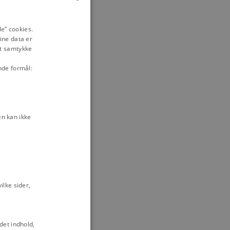
ENGLISH
e” cookies.
ine data er
DANISH
it samtykke
nde formål:
n kan ikke
lke sider,
det indhold,