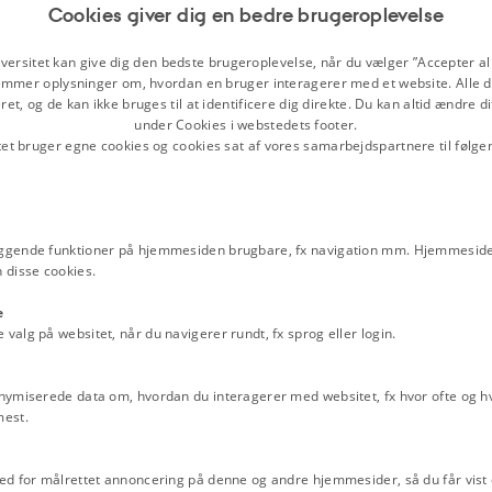
Cookies giver dig en bedre brugeroplevelse
kningsminister Bertel Haarder,
iminister Svend Erik Hovmand,
versitet kan give dig den bedste brugeroplevelse, når du vælger ”Accepter all
ofod-Svendsen, finansminister Palle
mmer oplysninger om, hvordan en bruger interagerer med et website. Alle d
tensen, skatteminister Anders Fogh
et, og de kan ikke bruges til at identificere dig direkte. Du kan altid ændre d
nister for offentlige arbejder Frode
under Cookies i webstedets footer.
tet bruger egne cookies og cookies sat af vores samarbejdspartnere til følge
ter Poul Schlüter, at han ville
arbejdsmarkedets parter.
ggende funktioner på hjemmesiden brugbare, fx navigation mm. Hjemmeside
er på både det offentlige og private
 disse cookies.
der i et kortvarigt internationalt
e
levet gennemført. Det havde
alg på websitet, når du navigerer rundt, fx sprog eller login.
den internationale økonomiske
ået til den erkendelse, at skulle de
paring løses, krævede det ikke bare
nymiserede data om, hvordan du interagerer med websitet, fx hvor ofte og hvi
edets parter.
mest.
ation LO, Dansk
ktionærorganisationer (FTF) og
ed for målrettet annoncering på denne og andre hjemmesider, så du får vist 