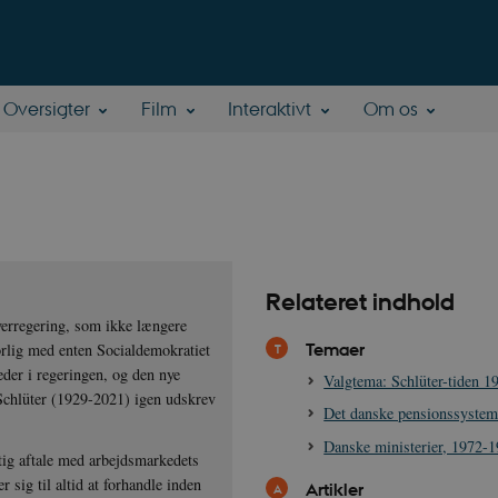
Oversigter
Film
Interaktivt
Om os
Relateret indhold
verregering, som ikke længere
Temaer
orlig med enten Socialdemokratiet
eder i regeringen, og den nye
Valgtema: Schlüter-tiden 
 Schlüter (1929-2021) igen udskrev
Det danske pensionssystem
Danske ministerier, 1972-
gtig aftale med arbejdsmarkedets
 sig til altid at forhandle inden
Artikler