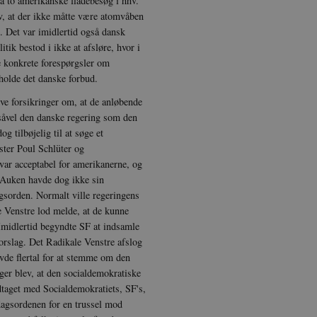
da to amerikanske flådebesøg i hhv.
måneder
oprette en profil af dine interesser og vise dig relevante an
oogle.com
om
Session
Amazon cloud front
3 dage
, at der ikke måtte være atomvåben
. Det var imidlertid også dansk
Session
Denne cookie indstilles af YouTube til at spore visninger af i
ogle LLC
1 dag
Dette cookienavn er knyttet til Google Universal A
 LLC
outube.com
litik bestod i ikke at afsløre, hvor i
at være en ny cookie, og fra foråret 2017 er der 
kshistorien.dk
tilgængelig fra Google. Det ser ud til at gemme 
e konkrete forespørgsler om
for hver besøgte side.
rholde det danske forbud.
shistoriendk.h5p.com
1 dag
Amazon cloud front
æve forsikringer om, at de anløbende
om
Session
Amazon cloud front
såvel den danske regering som den
 tilbøjelig til at søge et
1 år 1
Disse cookies bruges af Vimeo-videoafspilleren 
com Inc.
ter Poul Schlüter og
måned
.com
ar acceptabel for amerikanerne, og
om
Session
Amazon cloud front
. Auken havde dog ikke sin
agsorden. Normalt ville regeringens
om
Session
Amazon cloud front
 Venstre lod melde, at de kunne
 Imidlertid begyndte SF at indsamle
kshistorien.dk
1 år 1
Google Analytics
måned
orslag. Det Radikale Venstre afslog
vde flertal for at stemme om den
1 år 1
Denne cookie er knyttet til Google Universal Ana
 LLC
måned
opgradering ift Googles mere almindeligt anven
kshistorien.dk
ger blev, at den socialdemokratiske
cookie bruges til at skelne mellem unikke brugere 
dtaget med Socialdemokratiets, SF's,
genereret nummer som klient-identifikator. Den e
sideanmodning på et site og bruges til at bereg
dagsordenen for en trussel mod
kampagner til analyserapporter for hjemmesiden