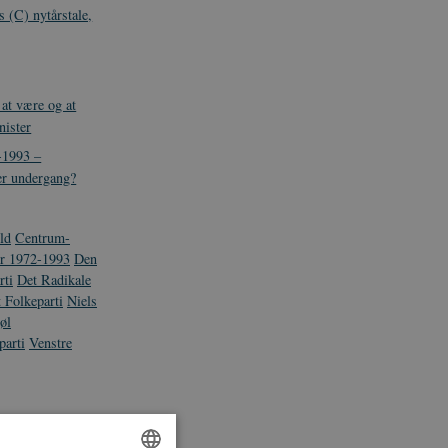
s (C) nytårstale,
 at være og at
nister
-1993 –
ler undergang?
ld
Centrum-
er 1972-1993
Den
rti
Det Radikale
t Folkeparti
Niels
øl
parti
Venstre