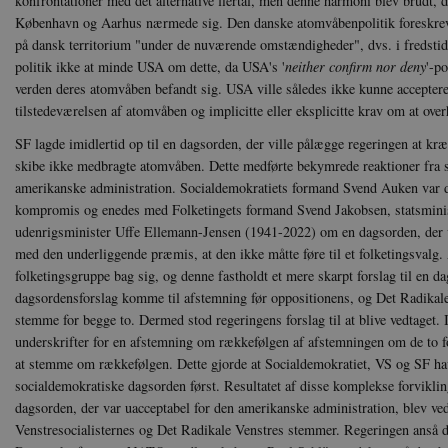
konfrontationer med det alternative flertal, men denne harmoni blev brudt, 
.g
CloudFront-
.h5p.c
København og Aarhus nærmede sig. Den danske atomvåbenpolitik foreskrev
Key-Pair-Id
på dansk territorium "under de nuværende omstændigheder", dvs. i fredstid
YSC
Go
_gid
Google
.y
politik ikke at minde USA om dette, da USA's '
neither confirm nor deny
'-po
.danmar
verden deres atomvåben befandt sig. USA ville således ikke kunne accepter
tilstedeværelsen af atomvåben og implicitte eller eksplicitte krav om at ove
h5pcomsession
danmark
SF lagde imidlertid op til en dagsorden, der ville pålægge regeringen at kr
CloudFront-
.h5p.c
skibe ikke medbragte atomvåben. Dette medførte bekymrede reaktioner fra 
Signature
amerikanske administration. Socialdemokratiets formand Svend Auken var dog
vuid
Vimeo.
kompromis og enedes med Folketingets formand Svend Jakobsen, statsminis
.vimeo
udenrigsminister Uffe Ellemann-Jensen (1941-2022) om en dagsorden, der v
CloudFront-
.h5p.c
med den underliggende præmis, at den ikke måtte føre til et folketingsvalg
Region
folketingsgruppe bag sig, og denne fastholdt et mere skarpt forslag til en d
CloudFront-
.h5p.c
Policy
dagsordensforslag komme til afstemning før oppositionens, og Det Radikale
stemme for begge to. Dermed stod regeringens forslag til at blive vedtaget.
_ga_7J1SYH77RJ
.danmar
underskrifter for en afstemning om rækkefølgen af afstemningen om de to f
at stemme om rækkefølgen. Dette gjorde at Socialdemokratiet, VS og SF ha
_ga
Google
.danmar
socialdemokratiske dagsorden først. Resultatet af disse komplekse forviklin
dagsorden, der var uacceptabel for den amerikanske administration, blev ve
Venstresocialisternes og Det Radikale Venstres stemmer. Regeringen anså 