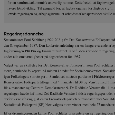
for en samfundsøkonomisk ansvarlig ramme. Dette betød, at fagbevægelse
lavere lønudvikling. Til gengæld for, at fagbevægelsen forpligtede sig til
lovede regeringen og arbejdsgiverne, at arbejdsmarkedspensioner skulle 
Regeringsdannelse
Statsminister Poul Schlüter (1929-2021) fra Det Konservative Folkeparti uds
den 8. september 1987. Den konkrete anledning var en længerevarende arbe
fagforeningen PROSA og Finansministeriet. Konflikten krævede et regerings
under alle omstændigheder på dagsordenen for 1987.
Valget var en skuffelse for Det Konservative Folkeparti, som Poul Schlüter 
store, samlende folkeparti på midten i stedet for Socialdemokratiet. Socia
igen Folketingets største parti. Samlet set mistede partierne i Firkløverreg
Konservative Folkeparti tilbage med 4 mandater til 38 og Venstre med 3 mand
fik 4 mandater og Centrum-Demokraterne 9. De Radikale Venstre fik 11 mand
regeringen havde haft med Det Radikale Venstre i sidste regeringsperiode, 
derfor være afhængig af enten Fremskridtspartiets 9 mandater eller Socialde
Socialistisk Folkeparti (SF) blev valgets store vinder med hele 27 mandater
Efter dronningerunden kunne Poul Schlüter præsentere en ny regering den 