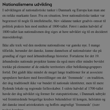
Nationalismens udvikling
I udviklingen af nationalistiske tanker i Danmark og Europa kan man ane
en række markante faser. Fra en situation, hvor nationalistiske tanker var
begrænset til nogle få intellektuelle, blev sådanne tanker gradvis omsat til
politisk praksis hen mod midten af 1800-tallet. Først i anden halvdel af
1800-tallet kan nationalismen dog siges at have udviklet sig til en decideret
masseideologi.
Ikke alle træk ved den moderne nationalisme var ganske nye. I mange
tilfælde, herunder det danske, kunne dannelsen af nationalstater ske på
grundlag af riger med århundredlange historier. Fortalerne for det 19.
århundredes nationale projekter kunne da også mere eller mindre bevidst
trække på elementer af de enkelte territoriers eller befolkningsgruppers
fortid. Det gjaldt ikke mindst de meget lange traditioner for at associere
upopulære herskere med forestillinger om det ’fremmede’ – en tradition,
der dog traditionelt ikke var bundet til nationale identiteter, men til mere
flydende lokale og regionale fællesskaber. I sidste halvdel af 1700-tallet
havde der dog udviklet sig former for statspatriotisme, i Danmark udtrykt
ved fremtrædende borgerlige kredses bekendelser til kongen, helstaten og
det danske imod aristokratiets og hoffets angiveligt ’fremmede’ (især
tyske) karakter.