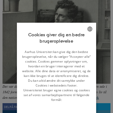
Cookies giver dig en bedre
brugeroplevelse
ENGLISH
DANISH
Aarhus Universitet kan give dig den bedste
brugeroplevelse, når du vælger ”Accepter alle”
cookies. Cookies gemmer oplysninger om,
hvordan en bruger interagerer med et
website. Alle dine data er anonymiseret, og de
kan ikke bruges til at identificere dig direkte.
Du kan altid ændre dit samtykke under
Cookies i webstedets footer.
Det var den liberale politiker Orla Lehmann (1810-1870), der i en tale i
Universitetet bruger egne cookies og cookies
1842 formulerede slagordet 'Danmark til Ejderen', og dermed gav liv til
sat af vores samarbejdspartnere til følgende
den nationalliberale bevægelse i Danmark.
Fra:
Det Kgl. Bibliotek
formål:
DEL PÅ FACEBOOK
DEL PÅ TWITTER