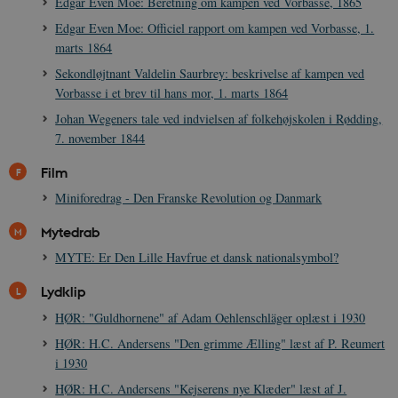
Edgar Even Moe: Beretning om kampen ved Vorbasse, 1865
__cf_bm
30
Cloudflare Inc.
minutte
.vimeo.com
Edgar Even Moe: Officiel rapport om kampen ved Vorbasse, 1.
marts 1864
Sekondløjtnant Valdelin Saurbrey: beskrivelse af kampen ved
Vorbasse i et brev til hans mor, 1. marts 1864
Johan Wegeners tale ved indvielsen af folkehøjskolen i Rødding,
7. november 1844
Film
Udbyder /
Miniforedrag - Den Franske Revolution og Danmark
Navn
Udløb
Beskrivelse
Domæne
Udbyder /
Udbyder /
Navn
Navn
Udløb
Udløb
Beskrivelse
Besk
Domæne
Domæne
Mytedrab
cf_clearance
1 år
Podbean
Cloudflare,
Navn
Udbyder / Domæne
Udløb
B
VISITOR_INFO1_LIVE
_cfuvid
Inc.
.vimeo.com
6
Session
Denne cooki
Google LLC
MYTE: Er Den Lille Havfrue et dansk nationalsymbol?
.podbean.com
måneder
indstilles af 
.youtube.com
nmstat
1 år 1
D
Siteimprove A/S
for at holde s
VISITOR_PRIVACY_METADATA
6
YouTube
måned
S
.danmarkshistorien.dk
brugerpræfer
måneder
.youtube.com
r
Lydklip
for Youtube-
d
videoer, der e
a
HØR: "Guldhornene" af Adam Oehlenschläger oplæst i 1930
indlejret i
h
websteder; d
b
HØR: H.C. Andersens "Den grimme Ælling" læst af P. Reumert
også afgøre,
h
webstedsbes
t
i 1930
bruger den ny
gamle version
CloudFront-
.h5p.com
Session
A
HØR: H.C. Andersens "Kejserens nye Klæder" læst af J.
Youtube-
Key-Pair-Id