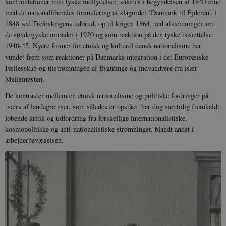
konfrontationer med tyske indflydelser, således i begyndelsen af 1840’erne
med de nationalliberales formulering af slagordet ’Danmark til Ejderen’, i
1848 ved Treårskrigens udbrud, op til krigen 1864, ved afstemningen om
de sønderjyske områder i 1920 og som reaktion på den tyske besættelse
1940-45. Nyere former for etnisk og kulturel dansk nationalisme har
vundet frem som reaktioner på Danmarks integration i det Europæiske
Fællesskab og tilstrømningen af flygtninge og indvandrere fra især
Mellemøsten.
De kontraster mellem en etnisk nationalisme og politiske fordringer på
tværs af landegrænser, som således er opstået, har dog samtidig fremkaldt
løbende kritik og udfordring fra forskellige internationalistiske,
kosmopolitiske og anti-nationalistiske strømninger, blandt andet i
arbejderbevægelsen.