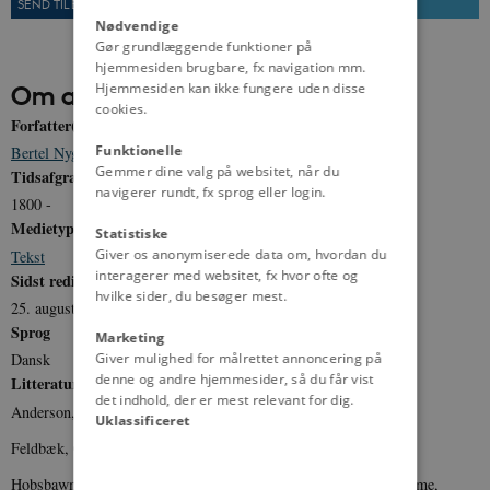
SEND TIL EN VEN
UDSKRIV
Nødvendige
Gør grundlæggende funktioner på
hjemmesiden brugbare, fx navigation mm.
Hjemmesiden kan ikke fungere uden disse
Om artiklen
cookies.
Forfatter(e)
Funktionelle
Bertel Nygaard
Gemmer dine valg på websitet, når du
Tidsafgrænsning
navigerer rundt, fx sprog eller login.
1800 -
Medietype
Statistiske
Giver os anonymiserede data om, hvordan du
Tekst
interagerer med websitet, fx hvor ofte og
Sidst redigeret
hvilke sider, du besøger mest.
25. august 2011
Sprog
Marketing
Giver mulighed for målrettet annoncering på
Dansk
denne og andre hjemmesider, så du får vist
Litteratur
det indhold, der er mest relevant for dig.
Anderson, Benedict: Imagined Communities (1983).
Uklassificeret
Feldbæk, Ole (red.): Dansk identitetshistorie, bd. 4 (1990-91).
Hobsbawm, E. J.: Nations and Nationalism since 1780: Programme,