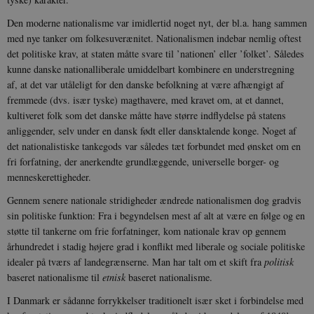
Den moderne nationalisme var imidlertid noget nyt, der bl.a. hang sammen
med nye tanker om folkesuverænitet. Nationalismen indebar nemlig oftest
det politiske krav, at staten måtte svare til ’nationen’ eller ’folket’. Således
kunne danske nationalliberale umiddelbart kombinere en understregning
af, at det var utåleligt for den danske befolkning at være afhængigt af
fremmede (dvs. især tyske) magthavere, med kravet om, at et dannet,
kultiveret folk som det danske måtte have større indflydelse på statens
anliggender, selv under en dansk født eller dansktalende konge. Noget af
det nationalistiske tankegods var således tæt forbundet med ønsket om en
fri forfatning, der anerkendte grundlæggende, universelle borger- og
menneskerettigheder.
Gennem senere nationale stridigheder ændrede nationalismen dog gradvis
sin politiske funktion: Fra i begyndelsen mest af alt at være en følge og en
støtte til tankerne om frie forfatninger, kom nationale krav op gennem
århundredet i stadig højere grad i konflikt med liberale og sociale politiske
idealer på tværs af landegrænserne. Man har talt om et skift fra
politisk
baseret nationalisme til
etnisk
baseret nationalisme.
I Danmark er sådanne forrykkelser traditionelt især sket i forbindelse med