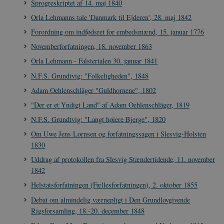
Sprogreskriptet af 14. maj 1840
JSESSIONID
Session
Oracle Corporation
Orla Lehmanns tale 'Danmark til Ejderen', 28. maj 1842
.nr-data.net
Forordning om indfødsret for embedsmænd, 15. januar 1776
Novemberforfatningen, 18. november 1863
Orla Lehmann - Falstertalen 30. januar 1841
N.F.S. Grundtvig: "Folkeligheden", 1848
CookieScriptConsent
1 år
CookieScript
Adam Oehlenschläger "Guldhornene", 1802
danmarkshistorien.dk
"Der er et Yndigt Land" af Adam Oehlenschläger, 1819
N.F.S. Grundtvig: "Langt høiere Bjerge", 1820
Om Uwe Jens Lornsen og forfatningssagen i Slesvig-Holsten
1830
Uddrag af protokollen fra Slesvig Stændertidende, 11. november
XSRF-TOKEN
danmarkshistoriendk.h5p.com
1 dag
1842
Helstatsforfatningen (Fællesforfatningen), 2. oktober 1855
Debat om almindelig værnepligt i Den Grundlovgivende
Rigsforsamling, 18.-20. december 1848