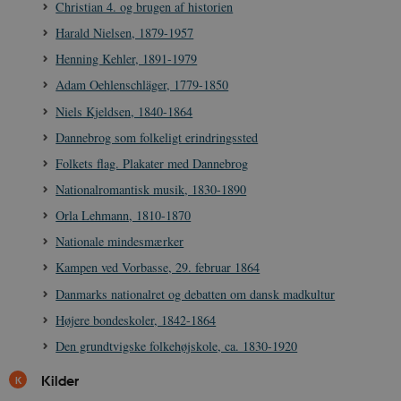
cookies.
Christian 4. og brugen af historien
Navn
Udbyder / Domæne
Udløb
Harald Nielsen, 1879-1957
be_typo_user
Session
TYPO3 Association
Henning Kehler, 1891-1979
.danmarkshistorien.dk
Adam Oehlenschläger, 1779-1850
Niels Kjeldsen, 1840-1864
Dannebrog som folkeligt erindringssted
Folkets flag. Plakater med Dannebrog
Nationalromantisk musik, 1830-1890
sp_t
1 år
Spotify Inc.
.spotify.com
Orla Lehmann, 1810-1870
Nationale mindesmærker
Kampen ved Vorbasse, 29. februar 1864
Danmarks nationalret og debatten om dansk madkultur
sp_landing
1 dag
Spotify Inc.
Højere bondeskoler, 1842-1864
.spotify.com
Den grundtvigske folkehøjskole, ca. 1830-1920
Kilder