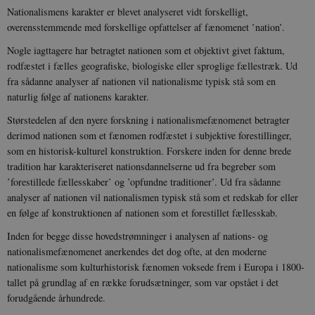
Nationalismens karakter er blevet analyseret vidt forskelligt,
overensstemmende med forskellige opfattelser af fænomenet ’nation’.
Nogle iagttagere har betragtet nationen som et objektivt givet faktum,
rodfæstet i fælles geografiske, biologiske eller sproglige fællestræk. Ud
fra sådanne analyser af nationen vil nationalisme typisk stå som en
naturlig følge af nationens karakter.
Størstedelen af den nyere forskning i nationalismefænomenet betragter
derimod nationen som et fænomen rodfæstet i subjektive forestillinger,
som en historisk-kulturel konstruktion. Forskere inden for denne brede
tradition har karakteriseret nationsdannelserne ud fra begreber som
’forestillede fællesskaber’ og ’opfundne traditioner’. Ud fra sådanne
analyser af nationen vil nationalismen typisk stå som et redskab for eller
en følge af konstruktionen af nationen som et forestillet fællesskab.
Inden for begge disse hovedstrømninger i analysen af nations- og
nationalismefænomenet anerkendes det dog ofte, at den moderne
nationalisme som kulturhistorisk fænomen voksede frem i Europa i 1800-
tallet på grundlag af en række forudsætninger, som var opstået i det
forudgående århundrede.