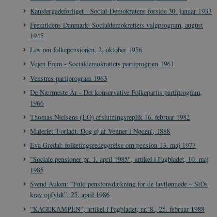
Kanslergadeforliget - Social-Demokratens forside 30. januar 1933
Fremtidens Danmark- Socialdemokratiets valgprogram, august
1945
Lov om folkepensionen, 2. oktober 1956
Vejen Frem - Socialdemokratiets partiprogram 1961
sp_t
1 år
Spotify Inc.
.spotify.com
Venstres partiprogram 1963
De Nærmeste År - Det konservative Folkepartis partiprogram,
1966
Thomas Nielsens (LO) afslutningsreplik 16. februar 1982
sp_landing
1 dag
Spotify Inc.
Maleriet 'Forladt. Dog ej af Venner i Nøden', 1888
.spotify.com
Eva Gredal: folketingsredegørelse om pension 13. maj 1977
"Sociale pensioner pr. 1. april 1985", artikel i Fagbladet, 10. maj
1985
Svend Auken: ”Fuld pensionsdækning for de lavtlønnede – SiDs
JSESSIONID
Session
Oracle Corporation
krav opfyldt”, 25. april 1986
.nr-data.net
”KAGEKAMPEN”, artikel i Fagbladet, nr. 8., 25. februar 1988