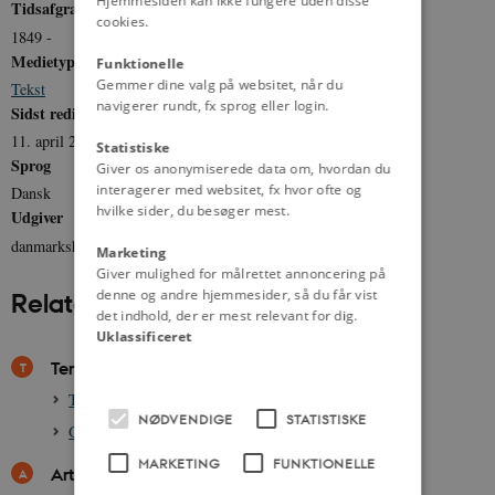
Hjemmesiden kan ikke fungere uden disse
Tidsafgrænsning
cookies.
1849 -
Medietype
Funktionelle
Gemmer dine valg på websitet, når du
Tekst
navigerer rundt, fx sprog eller login.
Sidst redigeret
11. april 2016
Statistiske
Sprog
Giver os anonymiserede data om, hvordan du
interagerer med websitet, fx hvor ofte og
Dansk
hvilke sider, du besøger mest.
Udgiver
danmarkshistorien.dk
Marketing
Giver mulighed for målrettet annoncering på
denne og andre hjemmesider, så du får vist
Relateret indhold
det indhold, der er mest relevant for dig.
Uklassificeret
Temaer
Thorvald Stauning, 1873-1942
NØDVENDIGE
STATISTISKE
Grundlovskampen, demokrati og stemmeret, 1848-1849
MARKETING
FUNKTIONELLE
Artikler