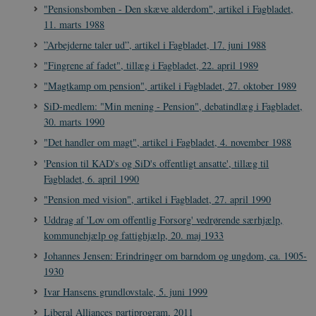
"Pensionsbomben - Den skæve alderdom", artikel i Fagbladet,
11. marts 1988
”Arbejderne taler ud”, artikel i Fagbladet, 17. juni 1988
CookieScriptConsent
1 år
CookieScript
"Fingrene af fadet", tillæg i Fagbladet, 22. april 1989
danmarkshistorien.dk
"Magtkamp om pension", artikel i Fagbladet, 27. oktober 1989
SiD-medlem: "Min mening - Pension", debatindlæg i Fagbladet,
30. marts 1990
"Det handler om magt", artikel i Fagbladet, 4. november 1988
'Pension til KAD's og SiD's offentligt ansatte', tillæg til
Fagbladet, 6. april 1990
XSRF-TOKEN
danmarkshistoriendk.h5p.com
1 dag
"Pension med vision", artikel i Fagbladet, 27. april 1990
Uddrag af 'Lov om offentlig Forsorg' vedrørende særhjælp,
kommunehjælp og fattighjælp, 20. maj 1933
Johannes Jensen: Erindringer om barndom og ungdom, ca. 1905-
__cf_bm
30
Cloudflare Inc.
1930
minutte
.vimeo.com
Ivar Hansens grundlovstale, 5. juni 1999
Liberal Alliances partiprogram, 2011