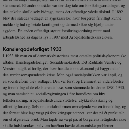
stemmeret. På andre områder var der dog tale om forsikringsordninger, og
den enkelte skulle selv bidrage, mens det offentlige ydede tilskud. I 1892
blev der således vedtaget en sygekasselov, hvor borgeren frivilligt kunne
melde sig ind og betale kontingent og dermed sikre sig hjælp under
sygdom. En anden offentligt støttet forsikringsordning rettet mod
arbejdsløshed så dagens lys i 1907 med Arbejdsløshedskasseloven.
Kanslergadeforliget 1933
I 1933 fik man en af danmarkshistoriens mest omtalte politisk-økonomiske
aftaler: Kanslergadeforliget. Socialdemokratiet, Det Radikale Venstre og
Venstre indgik et forlig, der især handlede om økonomi på baggrund af
den verdensomspændende krise. Men også socialpolitikken var i spil, og
en socialreform blev vedtaget. Den var først og fremmest en videreførelse
og forenkling af de eksisterende love, som stammede fra årene 1890-1930,
og man samlede nu sociallovgivningen i fire hovedlove om hhv.
folkeforsikring, arbejdsløshedsunderstøttelse, ulykkesforsikring og
offentlig forsorg. Selv om socialreformen overvejende var en forenkling, og
der fortsat blev lagt vægt på forsikringsprincippet, var der på ét punkt tale
om et afgørende brud. Man lagde nu vægt på, at borgerens rettigheder ikke
skulle indskrænkes, selv om han/hun havde økonomiske problemer