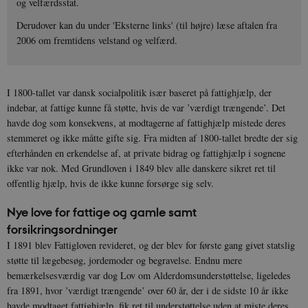
og velfærdsstat.
Derudover kan du under 'Eksterne links' (til højre) læse aftalen fra
2006 om fremtidens velstand og velfærd.
I 1800-tallet var dansk socialpolitik især baseret på fattighjælp, der
indebar, at fattige kunne få støtte, hvis de var ’værdigt trængende’. Det
havde dog som konsekvens, at modtagerne af fattighjælp mistede deres
stemmeret og ikke måtte gifte sig. Fra midten af 1800-tallet bredte der sig
efterhånden en erkendelse af, at private bidrag og fattighjælp i sognene
ikke var nok. Med Grundloven i 1849 blev alle danskere sikret ret til
offentlig hjælp, hvis de ikke kunne forsørge sig selv.
Nye love for fattige og gamle samt
forsikringsordninger
I 1891 blev Fattigloven revideret, og der blev for første gang givet statslig
støtte til lægebesøg, jordemoder og begravelse. Endnu mere
bemærkelsesværdig var dog Lov om Alderdomsunderstøttelse, ligeledes
fra 1891, hvor ’værdigt trængende’ over 60 år, der i de sidste 10 år ikke
havde modtaget fattighjælp, fik ret til understøttelse uden at miste deres