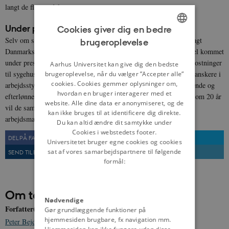
langt de fleste ydelser.
Under pres
Cookies giver dig en bedre
Selv om skiftende regeringer i 1980’erne og 1990’erne fik nedbragt
brugeroplevelse
ENGLISH
Danmarks betragtelige udlandsgæld, er den danske velfærdsmodel kommet
under pres. Der er færre skatteydere til at betale de stigende omkostninger
DANISH
Aarhus Universitet kan give dig den bedste
til sygehuse, folkepension, efterløn og pleje. I dag forsørger tre danskere i
brugeroplevelse, når du vælger ”Accepter alle”
cookies. Cookies gemmer oplysninger om,
arbejdsstyrken tre uden for arbejdsmarkedet (arbejdsløse, studerende og
hvordan en bruger interagerer med et
efterlønnere/folkepensionister). Prognoser tyder imidlertid på, at om 20 år
website. Alle dine data er anonymiseret, og de
vil de samme tre erhvervsaktive skulle forsørge fire uden for
kan ikke bruges til at identificere dig direkte.
arbejdsmarkedet.
Du kan altid ændre dit samtykke under
Cookies i webstedets footer.
DEL PÅ FACEBOOK
DEL PÅ TWITTER
Universitetet bruger egne cookies og cookies
sat af vores samarbejdspartnere til følgende
SEND TIL EN VEN
UDSKRIV
formål:
Om temaet
Nødvendige
Forfatter(e)
Gør grundlæggende funktioner på
hjemmesiden brugbare, fx navigation mm.
Peter Bejder
,
Benjamin Kristensen