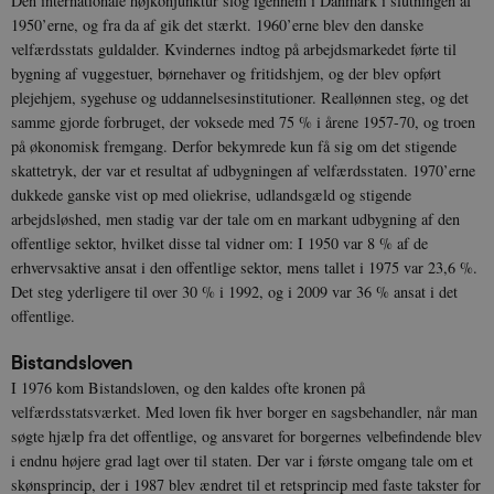
Den internationale højkonjunktur slog igennem i Danmark i slutningen af
1950’erne, og fra da af gik det stærkt. 1960’erne blev den danske
velfærdsstats guldalder. Kvindernes indtog på arbejdsmarkedet førte til
bygning af vuggestuer, børnehaver og fritidshjem, og der blev opført
plejehjem, sygehuse og uddannelsesinstitutioner. Reallønnen steg, og det
samme gjorde forbruget, der voksede med 75 % i årene 1957-70, og troen
på økonomisk fremgang. Derfor bekymrede kun få sig om det stigende
skattetryk, der var et resultat af udbygningen af velfærdsstaten. 1970’erne
dukkede ganske vist op med oliekrise, udlandsgæld og stigende
arbejdsløshed, men stadig var der tale om en markant udbygning af den
offentlige sektor, hvilket disse tal vidner om: I 1950 var 8 % af de
erhvervsaktive ansat i den offentlige sektor, mens tallet i 1975 var 23,6 %.
Det steg yderligere til over 30 % i 1992, og i 2009 var 36 % ansat i det
offentlige.
Bistandsloven
I 1976 kom Bistandsloven, og den kaldes ofte kronen på
velfærdsstatsværket. Med loven fik hver borger en sagsbehandler, når man
søgte hjælp fra det offentlige, og ansvaret for borgernes velbefindende blev
i endnu højere grad lagt over til staten. Der var i første omgang tale om et
skønsprincip, der i 1987 blev ændret til et retsprincip med faste takster for