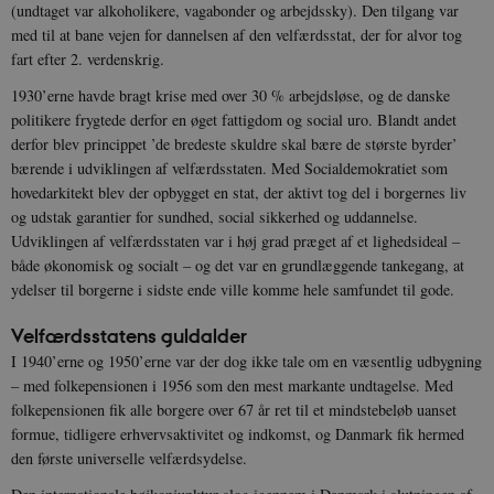
(undtaget var alkoholikere, vagabonder og arbejdssky). Den tilgang var
med til at bane vejen for dannelsen af den velfærdsstat, der for alvor tog
fart efter 2. verdenskrig.
1930’erne havde bragt krise med over 30 % arbejdsløse, og de danske
politikere frygtede derfor en øget fattigdom og social uro. Blandt andet
derfor blev princippet ’de bredeste skuldre skal bære de største byrder’
bærende i udviklingen af velfærdsstaten. Med Socialdemokratiet som
hovedarkitekt blev der opbygget en stat, der aktivt tog del i borgernes liv
og udstak garantier for sundhed, social sikkerhed og uddannelse.
Udviklingen af velfærdsstaten var i høj grad præget af et lighedsideal –
både økonomisk og socialt – og det var en grundlæggende tankegang, at
ydelser til borgerne i sidste ende ville komme hele samfundet til gode.
Velfærdsstatens guldalder
I 1940’erne og 1950’erne var der dog ikke tale om en væsentlig udbygning
– med folkepensionen i 1956 som den mest markante undtagelse. Med
folkepensionen fik alle borgere over 67 år ret til et mindstebeløb uanset
formue, tidligere erhvervsaktivitet og indkomst, og Danmark fik hermed
den første universelle velfærdsydelse.