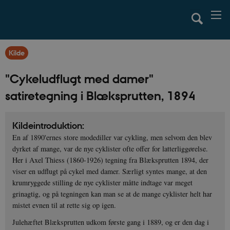
Kilde
"Cykeludflugt med damer"
satiretegning i Blæksprutten, 1894
Kildeintroduktion:
En af 1890'ernes store modediller var cykling, men selvom den blev
dyrket af mange, var de nye cyklister ofte offer for latterliggørelse.
Her i Axel Thiess (1860-1926) tegning fra Blæksprutten 1894, der
viser en udflugt på cykel med damer. Særligt syntes mange, at den
krumryggede stilling de nye cyklister måtte indtage var meget
grinagtig, og på tegningen kan man se at de mange cyklister helt har
mistet evnen til at rette sig op igen.
Julehæftet Blæksprutten udkom første gang i 1889, og er den dag i