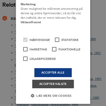
Relateret indhold
Marketing
Giver mulighed for målrettet annoncering på
denne og andre hjemmesider, så du får vist
det indhold, der er mest relevant for dig.
Kilder
Uklassificeret
"Cykelløb" satiretegning i Blæksprutten, 1892
"Detentionen" satiretegning i Blæksprutten, 1893
"Drenge-Bankemaskine" satiretegning i Blæksprutten, 1890
NØDVENDIGE
STATISTISKE
"Ekstratog" satiretegning i Blæksprutten, 1889
MARKETING
FUNKTIONELLE
"Henrik Ibsens Manuskript" satiretegning i Blæksprutten, 1892
UKLASSIFICEREDE
"Høstudstilling af Willumsens elever" satiretegning i
Blæksprutten, 1892
"Impressionisterne" satiretegning i Blæksprutten, 1889
ACCEPTER ALLE
"Impressionistisk udstilling" satiretegning i Blæksprutten, 1891
ACCEPTER VALGTE
"Læsevaner i Frøkenklosteret": satiretegning i Blæksprutten,
1892
LÆS MERE OM COOKIES
"Reklamedebat anno 1889" satiretegning i Blæksprutten, 1889
"Vegetarer" satiretegning i Blæksprutten, 1894