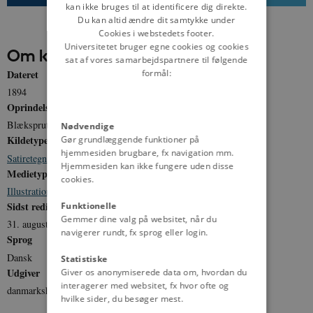
kan ikke bruges til at identificere dig direkte.
Du kan altid ændre dit samtykke under
Cookies i webstedets footer.
Universitetet bruger egne cookies og cookies
Om kilden
sat af vores samarbejdspartnere til følgende
Dateret
formål:
1894
Oprindelse
Blæksprutten, 1894. Ernst Bojesens forlag
Nødvendige
Kildetype
Gør grundlæggende funktioner på
hjemmesiden brugbare, fx navigation mm.
Satiretegning
Hjemmesiden kan ikke fungere uden disse
Medietype
cookies.
Illustration
Sidst redigeret
Funktionelle
Gemmer dine valg på websitet, når du
31. august 2015
navigerer rundt, fx sprog eller login.
Sprog
Dansk
Statistiske
Udgiver
Giver os anonymiserede data om, hvordan du
interagerer med websitet, fx hvor ofte og
danmarkshistorien.dk
hvilke sider, du besøger mest.