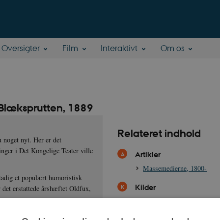
Oversigter
Film
Interaktivt
Om os
Blæksprutten, 1889
Relateret indhold
u noget nyt. Her er det
inger i Det Kongelige Teater ville
Artikler
Massemedierne, 1800-
tadig et populært humoristisk
Kilder
 det erstattede årshæftet Oldfux,
"Ekstratog" satiretegning i
1889