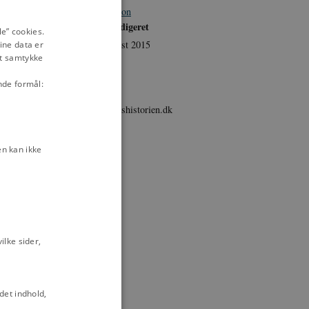
egning i
Illustration
ENGLISH
Sidst redigeret
e” cookies.
25. august 2015
iretegning i
ine data er
DANISH
it samtykke
Sprog
Dansk
" satiretegning i
nde formål:
Udgiver
danmarkshistorien.dk
et":
en, 1892
n kan ikke
 Blæksprutten,
ens elever"
en, 1892
 satiretegning i
lke sider,
g i Blæksprutten,
atiretegning i
det indhold,