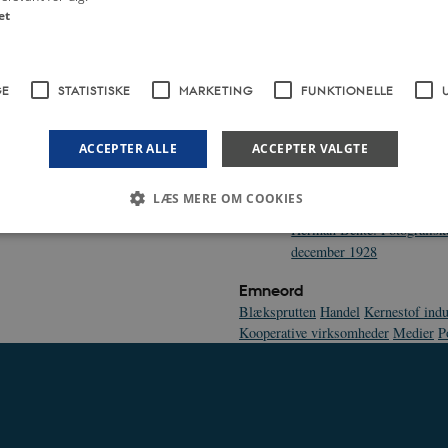
et
"Farvel til de blå gendarmer
Blæksprutten, 1894
"Tøjmode i 1894" satireteg
GE
STATISTISKE
MARKETING
FUNKTIONELLE
Blæksprutten, 1894
"Vegetarer" satiretegning i
ACCEPTER ALLE
ACCEPTER VALGTE
1894
"Kvindemødet i 1895" satir
LÆS MERE OM COOKIES
Blæksprutten, 1895
Herman Bente: Fotografiske
december 1928
Nødvendige
Statistiske
Marketing
Funktionelle
Uklassificerede
Emneord
Blæksprutten
Handel
Kernestof indu
 med at gøre hjemmesiden brugbar ved at aktivere nogle grundlæggende funktioner 
rer uden disse cookies.
Kooperative virksomheder
Medier
P
dbyder / Domæne
Udløb
Beskrivelse
Session
Denne cookie sættes af vores CMS-udbyder, 
PO3 Association
identificere en backend-session, når en bac
anmarkshistorien.dk
TYPO3 eller Frontend.
1 år
Krævet for at sikre funktionaliteten af det i
otify Inc.