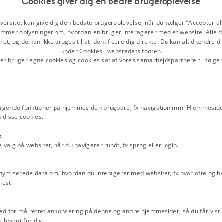
Cookies giver dig en bedre brugeroplevelse
"Impressionisterne" satiret
Blæksprutten, 1889
versitet kan give dig den bedste brugeroplevelse, når du vælger ”Accepter all
"Drenge-Bankemaskine" sat
mmer oplysninger om, hvordan en bruger interagerer med et website. Alle d
et, og de kan ikke bruges til at identificere dig direkte. Du kan altid ændre d
Blæksprutten, 1890
under Cookies i webstedets footer.
"Impressionistisk udstilling
tet bruger egne cookies og cookies sat af vores samarbejdspartnere til følge
Blæksprutten, 1891
"Læsevaner i Frøkenkloster
satiretegning i Blæksprutt
ggende funktioner på hjemmesiden brugbare, fx navigation mm. Hjemmeside
"Cykelløb" satiretegning i
 disse cookies.
1892
"Høstudstilling af Willums
e
satiretegning i Blæksprutt
alg på websitet, når du navigerer rundt, fx sprog eller login.
"Henrik Ibsens Manuskript"
Blæksprutten, 1892
nymiserede data om, hvordan du interagerer med websitet, fx hvor ofte og hvi
mest.
"Detentionen" satiretegnin
1893
læksprutten
"Cykeludflugt med damer" s
ed for målrettet annoncering på denne og andre hjemmesider, så du får vist 
Blæksprutten, 1894
elevant for dig.
N
UDSKRIV