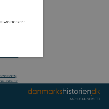
" satiretegning i
ning i
UKLASSIFICEREDE
 Blæksprutten,
etegning i
 Kruseduller,
strialisering
som navigation mm.
opulærkultur
TYPO3, og bruges til at
kend-bruger er logget ind i
ntegrerede Spotify-plugin.