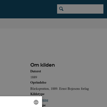
Om kilden
Dateret
1889
Oprindelse
Blæksprutten, 1889. Ernst Bojesens forlag
Kildetype
 Blæksprutten,
Satiretegning
Medietype