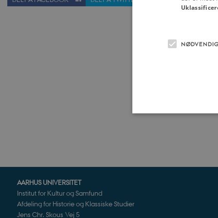
Uklassificer
NØDVENDI
Nødvendige cookies hjælper
Hjemmesiden kan ikke funge
Navn
U
AARHUS UNIVERSITET
be_typo_user
TY
Institut for Kultur og Samfund
.d
Afdeling for Historie og Klassiske Studier
Jens Chr. Skous Vej 5
sp_t
Sp