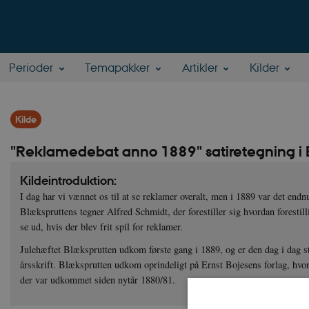
Perioder
Temapakker
Artikler
Kilder
Kilde
"Reklamedebat anno 1889" satiretegning i 
Kildeintroduktion:
I dag har vi vænnet os til at se reklamer overalt, men i 1889 var det endn
Blækspruttens tegner Alfred Schmidt, der forestiller sig hvordan forestill
se ud, hvis der blev frit spil for reklamer.
Julehæftet Blæksprutten udkom første gang i 1889, og er den dag i dag s
årsskrift. Blæksprutten udkom oprindeligt på Ernst Bojesens forlag, hvor
der var udkommet siden nytår 1880/81.