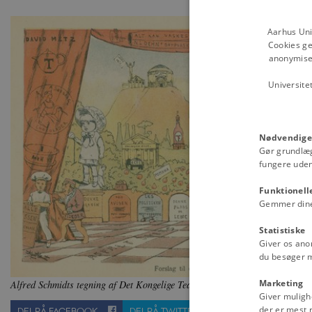
Aarhus Uni
Cookies ge
anonymiser
Universite
Nødvendige
Gør grundlæ
fungere uden
Funktionell
Gemmer dine v
Statistiske
Giver os ano
du besøger 
Marketing
Alfred Schmidts tegning af Det Kongelige Teater fyldt med reklamer.
Fra: B
Giver muligh
der er mest r
DEL PÅ FACEBOOK
DEL PÅ TWITTER
SEND TIL EN VE