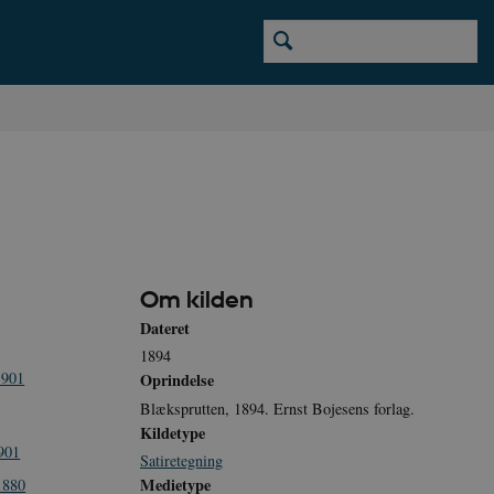
Om kilden
Dateret
1894
1901
Oprindelse
Blæksprutten, 1894. Ernst Bojesens forlag.
Kildetype
901
Satiretegning
Medietype
1880