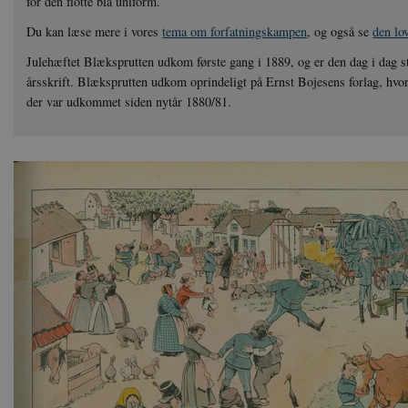
for den flotte blå uniform.
Du kan læse mere i vores
tema om forfatningskampen
, og også se
den lov
Julehæftet Blæksprutten udkom første gang i 1889, og er den dag i dag s
årsskrift. Blæksprutten udkom oprindeligt på Ernst Bojesens forlag, hvor
der var udkommet siden nytår 1880/81.