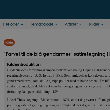
Perioder
Temapakker
Artikler
Kilder
Kilde
"Farvel til de blå gendarmer" satiretegning 
Kildeintroduktion:
Højdepunktet i forfatningskampen mellem Venstre og Højre i 1880'erne va
regeringslederen J. B. S. Estrup i 1885. Som umiddelbar konsekvens af at
gendarmerikorps, som skulle hjælpe politiet med at holde orden. "De b
steder på landet, da de blev set som højre-regeringens forlængede arm. D
forfatningskampens afslutning i 1894.
I Axel Thiess tegning i Blæksprutten i 1894, er det dog svært at få øje på
politi, og i stedet gør tegningen og den tilhørende tekst grin med, at der 