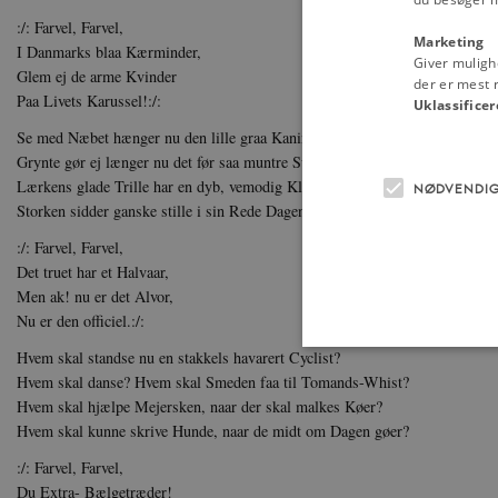
:/: Farvel, Farvel,
Marketing
I Danmarks blaa Kærminder,
Giver muligh
Glem ej de arme Kvinder
der er mest r
Paa Livets Karussel!:/:
Uklassificer
Se med Næbet hænger nu den lille graa Kanin,
Grynte gør ej længer nu det før saa muntre Svin,
Lærkens glade Trille har en dyb, vemodig Klang,
NØDVENDI
Storken sidder ganske stille i sin Rede Dagen lang.
:/: Farvel, Farvel,
Det truet har et Halvaar,
Men ak! nu er det Alvor,
Nu er den officiel.:/:
Hvem skal standse nu en stakkels havarert Cyclist?
Hvem skal danse? Hvem skal Smeden faa til Tomands-Whist?
Hvem skal hjælpe Mejersken, naar der skal malkes Køer?
Hvem skal kunne skrive Hunde, naar de midt om Dagen gøer?
Nødvendige cookies hjælper
Hjemmesiden kan ikke funge
:/: Farvel, Farvel,
Navn
U
Du Extra- Bælgetræder!