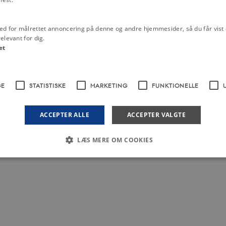
Film
Forfatningskamp og massep
ed for målrettet annoncering på denne og andre hjemmesider, så du får vist 
elevant for dig.
1914
et
Emneord
1800-tallet
Blæksprutten
De Nationa
Forfatningskampen
Højre
Kernestof
GE
STATISTISKE
MARKETING
FUNKTIONELLE
Militær
Populærkultur
ACCEPTER ALLE
ACCEPTER VALGTE
LÆS MERE OM COOKIES
Nødvendige
Statistiske
Marketing
Funktionelle
Uklassificerede
 med at gøre hjemmesiden brugbar ved at aktivere nogle grundlæggende funktioner 
rer uden disse cookies.
dbyder / Domæne
Udløb
Beskrivelse