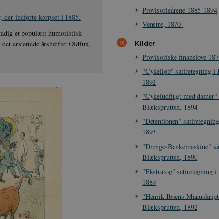
Provisorieårene 1885-1894
, der indførte korpset i 1885.
Venstre, 1870-
tadig et populært humoristisk
Kilder
 det erstattede årshæftet Oldfux,
Provisoriske finanslove 18
"Cykelløb" satiretegning i
1892
"Cykeludflugt med damer" s
Blæksprutten, 1894
"Detentionen" satiretegnin
1893
"Drenge-Bankemaskine" sat
Blæksprutten, 1890
"Ekstratog" satiretegning i
1889
"Henrik Ibsens Manuskript"
Blæksprutten, 1892