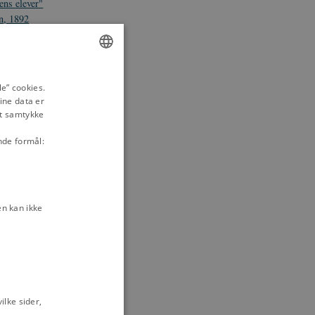
ens elever"
en, 1892
egning i
" satiretegning i
ENGLISH
e” cookies.
ine data er
DANISH
et":
it samtykke
en, 1892
nde formål:
atiretegning i
ning i
n kan ikke
etegning i
 Blæksprutten,
etegning i
lke sider,