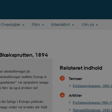
Oversigter
Film
Interaktivt
Om os
i Blæksprutten, 1894
Relateret indhold
r attentatforsøget på
tentatforsøget indførte Estrup et
Temaer
lå gendarmer" var upopulære mange
Forfatningskampen, 1866-
e blev da også afviklet ved
Artikler
 det farlige i Estrups politiske
Forfatningskampen 1866-1
mange steder var kvinder der faldt
Nationalliberalisme, 1840-