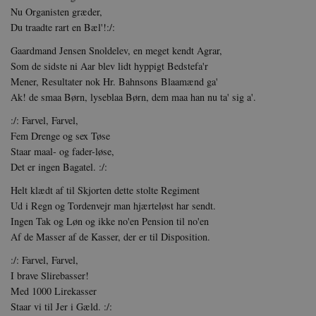
Nu Organisten græder,
be_typo_user
TY
.d
Du traadte rart en Bæl'!:/:
Gaardmand Jensen Snoldelev, en meget kendt Agrar,
sp_t
Sp
.s
Som de sidste ni Aar blev lidt hyppigt Bedstefa'r
Mener, Resultater nok Hr. Bahnsons Blaamænd ga'
sp_landing
Sp
.s
Ak! de smaa Børn, lyseblaa Børn, dem maa han nu ta' sig a'.
JSESSIONID
Or
:/: Farvel, Farvel,
.n
Fem Drenge og sex Tøse
Staar maal- og fader-løse,
CookieScriptConsent
Co
da
Det er ingen Bagatel. :/:
Helt klædt af til Skjorten dette stolte Regiment
XSRF-TOKEN
da
Ud i Regn og Tordenvejr man hjærteløst har sendt.
Ingen Tak og Løn og ikke no'en Pension til no'en
__cf_bm
Cl
.v
Af de Masser af de Kasser, der er til Disposition.
:/: Farvel, Farvel,
I brave Slirebasser!
Navn
Navn
Ud
Med 1000 Lirekasser
Navn
D
Staar vi til Jer i Gæld. :/:
cf_clearance
_cfuvid
Navn
Udbyde