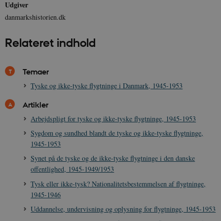
Udgiver
danmarkshistorien.dk
Relateret indhold
JSESSIONID
Session
Oracle Corporation
.nr-data.net
Temaer
Tyske og ikke-tyske flygtninge i Danmark, 1945-1953
Artikler
CookieScriptConsent
1 år
CookieScript
danmarkshistorien.dk
Arbejdspligt for tyske og ikke-tyske flygtninge, 1945-1953
Sygdom og sundhed blandt de tyske og ikke-tyske flygtninge,
1945-1953
Synet på de tyske og de ikke-tyske flygtninge i den danske
offentlighed, 1945-1949/1953
Tysk eller ikke-tysk? Nationalitetsbestemmelsen af flygtninge,
1945-1946
XSRF-TOKEN
danmarkshistoriendk.h5p.com
1 dag
Uddannelse, undervisning og oplysning for flygtninge, 1945-1953