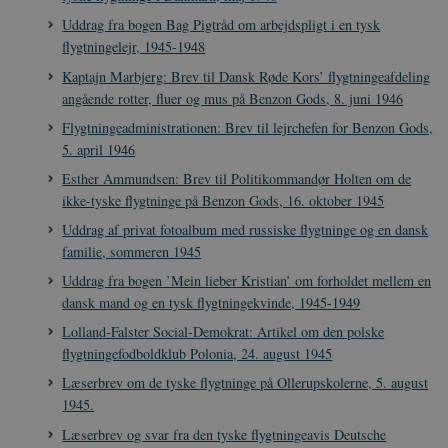
h
webstedsbes
t
Uddrag fra bogen Bag Pigtråd om arbejdspligt i en tysk
bruger den ny
gamle version
CloudFront-
.h5p.com
Session
A
flygtningelejr, 1945-1948
Youtube-
Key-Pair-Id
grænsefladen
Kaptajn Marbjerg: Brev til Dansk Røde Kors’ flygtningeafdeling
_gid
1 dag
D
Google LLC
angående rotter, fluer og mus på Benzon Gods, 8. juni 1946
NID
6
Denne cooki
Google LLC
k
.danmarkshistorien.dk
måneder
indstilles af
.google.com
U
Flygtningeadministrationen: Brev til lejrchefen for Benzon Gods,
3 dage
DoubleClick 
D
ejes af Google
e
5. april 1946
at hjælpe med
f
oprette en pro
i
Esther Ammundsen: Brev til Politikommandør Holten om de
dine interess
t
vise dig relev
ikke-tyske flygtninge på Benzon Gods, 16. oktober 1945
D
annoncer på 
o
websteder.
v
Uddrag af privat fotoalbum med russiske flygtninge og en dansk
s
familie, sommeren 1945
YSC
Session
Denne cooki
Google LLC
indstilles af
.youtube.com
h5pcomsession
danmarkshistoriendk.h5p.com
1 dag
A
Uddrag fra bogen ’Mein lieber Kristian’ om forholdet mellem en
YouTube til a
visninger af
CloudFront-
.h5p.com
Session
A
dansk mand og en tysk flygtningekvinde, 1945-1949
indlejrede vi
Signature
Lolland-Falster Social-Demokrat: Artikel om den polske
vuid
1 år 1
D
Vimeo.com Inc.
flygtningefodboldklub Polonia, 24. august 1945
måned
V
.vimeo.com
p
Læserbrev om de tyske flygtninge på Ollerupskolerne, 5. august
CloudFront-
.h5p.com
Session
A
1945.
Region
Læserbrev og svar fra den tyske flygtningeavis Deutsche
CloudFront-
.h5p.com
Session
A