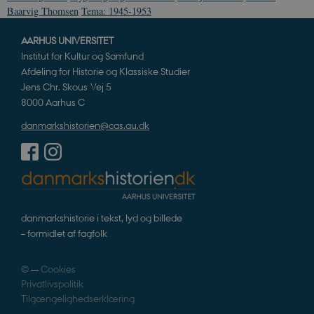
Baarvig Thomsen
Tema: 1945-1953
AARHUS UNIVERSITET
Institut for Kultur og Samfund
Afdeling for Historie og Klassiske Studier
Jens Chr. Skous Vej 5
8000 Aarhus C
danmarkshistorien@cas.au.dk
danmarkshistorie i tekst, lyd og billede
– formidlet af fagfolk
©
—
Cookies
Privatlivspolitik
Tilgængelighedserklæring