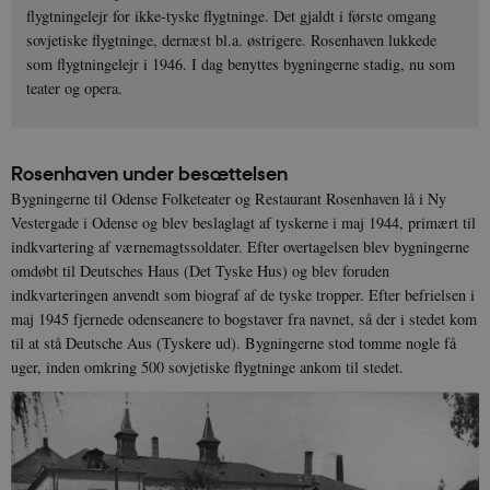
flygtningelejr for ikke-tyske flygtninge. Det gjaldt i første omgang
sovjetiske flygtninge, dernæst bl.a. østrigere. Rosenhaven lukkede
som flygtningelejr i 1946. I dag benyttes bygningerne stadig, nu som
teater og opera.
Rosenhaven under besættelsen
Bygningerne til Odense Folketeater og Restaurant Rosenhaven lå i Ny
Vestergade i Odense og blev beslaglagt af tyskerne i maj 1944, primært til
indkvartering af værnemagtssoldater. Efter overtagelsen blev bygningerne
omdøbt til Deutsches Haus (Det Tyske Hus) og blev foruden
indkvarteringen anvendt som biograf af de tyske tropper. Efter befrielsen i
maj 1945 fjernede odenseanere to bogstaver fra navnet, så der i stedet kom
til at stå Deutsche Aus (Tyskere ud). Bygningerne stod tomme nogle få
uger, inden omkring 500 sovjetiske flygtninge ankom til stedet.