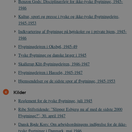
Benzon Gods: Disciplinærlejr for ikke-tyske flygtninge, 1945-
1946
Kultur, sport og presse i tyske og ikke-tyske flygtningelejre,
__cf_bm
30
Cloudflare Inc.
1945-1953
minutte
.vimeo.com
Indkvartering af flygtninge på højskoler og i private hjem, 1945-
1946
Flygtningelejren i Oksbøl, 1945-49
Tyske flygtninge og danske læger i 1945
Skallerup Klit-flygtningelejren, 1946-1947
Flygtningelejren i Hasselø, 1945-1947
Hjemsendelser og de sidste spor af flygtninge, 1945-1953
Udbyder /
Navn
Udløb
Beskrivelse
Domæne
Udbyder /
Udbyder /
Navn
Navn
Udløb
Udløb
Beskrivelse
Besk
Domæne
Domæne
Kilder
cf_clearance
1 år
Podbean
Cloudflare,
Navn
Udbyder / Domæne
Udløb
B
VISITOR_INFO1_LIVE
_cfuvid
Inc.
.vimeo.com
6
Session
Denne cooki
Google LLC
Reglement for de tyske flygtninge, juli 1945
.podbean.com
måneder
indstilles af 
.youtube.com
nmstat
1 år 1
D
Siteimprove A/S
for at holde s
VISITOR_PRIVACY_METADATA
6
YouTube
måned
S
.danmarkshistorien.dk
Ribe Stiftstidende: ”Slipper Esbjerg nu af med de sidste 2000
brugerpræfer
måneder
.youtube.com
r
for Youtube-
Flygtninge?”, 30. april 1947
d
videoer, der e
a
indlejret i
Dansk Røde Kors: Om arbejdsordningens indførelse for de ikke-
h
websteder; d
b
tyske flygtninge i Danmark, maj 1946
også afgøre,