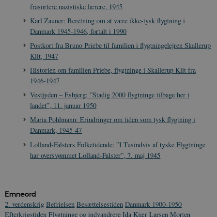
frasortere nazistiske lærere, 1945
A
p
n
Karl Zauner: Beretning om at være ikke-tysk flygtning i
u
Danmark 1945-1946, fortalt i 1990
n
o
Postkort fra Bruno Priebe til familien i flygtningelejren Skallerup
I
_
Klit, 1947
u
a
Historien om familien Priebe, flygtninge i Skallerup Klit fra
r
1946-1947
h
w
Vestjyden – Esbjerg: ”Stadig 2000 flygtninge tilbage her i
landet”, 11. januar 1950
Maria Pohlmann: Erindringer om tiden som tysk flygtning i
Danmark, 1945-47
Lolland-Falsters Folketidende: ”I Tusindvis af tyske Flygtninge
har oversvømmet Lolland-Falster”, 7. maj 1945
Emneord
2. verdenskrig
Befrielsen
Besættelsestiden
Danmark 1900-1950
Efterkrigstiden
Flygtninge og indvandrere
Ida Kjær Larsen
Morten