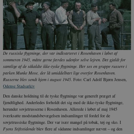
De russiske flygtninge, der var indkvarteret i Rosenhaven i løbet af
sommeren 1945, måtte gerne færdes udenfor selve lejren. Det gjaldt for
samtlige af de såkaldte ikke-tyske flygtninge. Her ses en gruppe russere i
parken Munke Mose, der lå umiddelbart lige overfor Rosenhaven.
Russerne blev sendt hjem i august 1945.
Foto: Carl Adolf Bjørn Jensen,
Odense Stadsarkiv
Den danske holdning til de tyske flygtninge var generelt præget af
fjendtlighed. Anderledes forholdt det sig med de ikke-tyske flygtninge,
herunder sovjetrusserne i Rosenhaven. Allerede i løbet af maj 1945
iværksatte modstandsbevægelsen indsamlinger til fordel for de
sovjetrussiske flygtninge. Der var især mangel på tobak, tøj og sko. I
Fyens Stiftstidende
blev flere af sådanne indsamlinger nævnt – og den