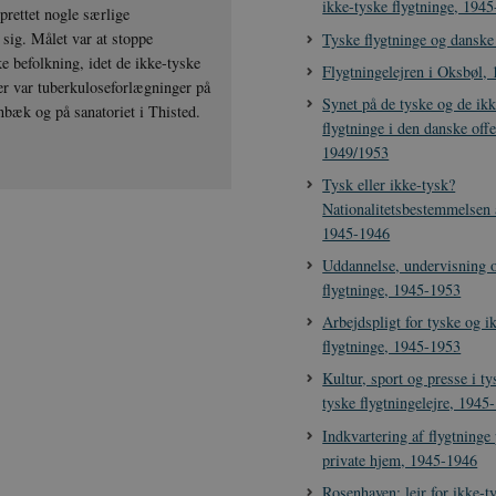
ikke-tyske flygtninge, 194
rettet nogle særlige
sig. Målet var at stoppe
Tyske flygtninge og danske
ke befolkning, idet de ikke-tyske
Flygtningelejren i Oksbøl,
Der var tuberkuloseforlægninger på
Synet på de tyske og de ik
bæk og på sanatoriet i Thisted.
flygtninge i den danske off
1949/1953
Tysk eller ikke-tysk?
Nationalitetsbestemmelsen a
1945-1946
Uddannelse, undervisning o
flygtninge, 1945-1953
Arbejdspligt for tyske og i
flygtninge, 1945-1953
Kultur, sport og presse i t
tyske flygtningelejre, 1945
Indkvartering af flygtninge
private hjem, 1945-1946
Rosenhaven: lejr for ikke-ty