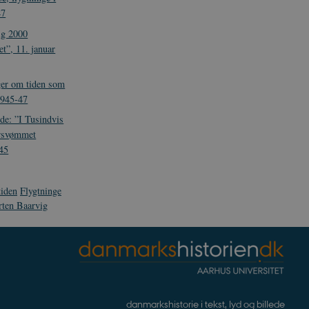
47
ndlejrede videoer.
nalytics. Dette ser ud til
ig 2000
ingen information
og opdatere en unik værdi
et”, 11. januar
ger om tiden som
1945-47
de: ”I Tusindvis
på websteder.
ersvømmet
945
tiden
Flygtninge
ten Baarvig
lytics, som er en
dte analysetjeneste. Denne
ved at tildele et tilfældigt
r inkluderet i hver
ne besøgende, sessioner og
.
danmarkshistorie i tekst, lyd og billede