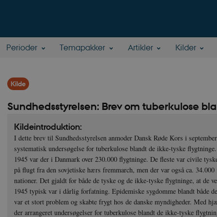
Perioder
Temapakker
Artikler
Kilder
Kilde
Sundhedsstyrelsen: Brev om tuberkulose bla
Kildeintroduktion:
I dette brev til Sundhedsstyrelsen anmoder Dansk Røde Kors i september
systematisk undersøgelse for tuberkulose blandt de ikke-tyske flygtninge
1945 var der i Danmark over 230.000 flygtninge. De fleste var civile tyske
på flugt fra den sovjetiske hærs fremmarch, men der var også ca. 34.000
nationer. Det gjaldt for både de tyske og de ikke-tyske flygtninge, at de 
1945 typisk var i dårlig forfatning. Epidemiske sygdomme blandt både de
var et stort problem og skabte frygt hos de danske myndigheder. Med hjæ
der arrangeret undersøgelser for tuberkulose blandt de ikke-tyske flygtn