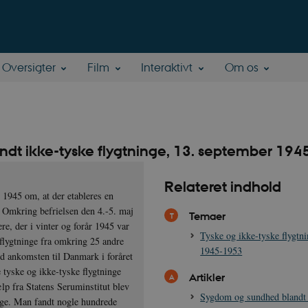
Oversigter
Film
Interaktivt
Om os
ndt ikke-tyske flygtninge, 13. september 194
Relateret indhold
 1945 om, at der etableres en
. Omkring befrielsen den 4.-5. maj
Temaer
re, der i vinter og forår 1945 var
Tyske og ikke-tyske flygtn
 flygtninge fra omkring 25 andre
1945-1953
ved ankomsten til Danmark i foråret
 tyske og ikke-tyske flygtninge
Artikler
lp fra Statens Seruminstitut blev
Sygdom og sundhed blandt 
inge. Man fandt nogle hundrede