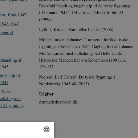
Dødsfald blandt og lægehjælp til de tyske flygtninge
i Danmark 1945", i Historisk Tidsskrift, bd. 99
jren, 1946-1947
(1999).
, 1945-1947
Lylloff, Kirsten: Barn eller fjende? (2006).
 spor af
Møller-Larsen, Johanne: ”Lazarettet for ikke-tyske
flygtninge i København 1945. Dagbog ført af Johanne
Møller-Larsen med indledning ved Helle Linde”,
Historiske Meddelelser om København (1991), s.
behandling af
139-157.
 1945
de hjælp til
Nielsen, Leif Hansen: De tyske flygtninge i
 1945
Nordslesvig 1945-48 (2013).
 Kors,
Udgiver
vveksling om
danmarkshistorien.dk
til flygtninge,
’
nazistiske
 Fredericia, den