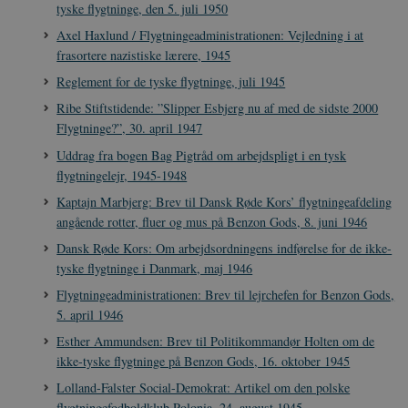
tyske flygtninge, den 5. juli 1950
Axel Haxlund / Flygtningeadministrationen: Vejledning i at
XSRF-TOKEN
danmarkshistoriendk.h5p.com
1 dag
frasortere nazistiske lærere, 1945
Reglement for de tyske flygtninge, juli 1945
Ribe Stiftstidende: ”Slipper Esbjerg nu af med de sidste 2000
Flygtninge?”, 30. april 1947
__cf_bm
30
Cloudflare Inc.
Uddrag fra bogen Bag Pigtråd om arbejdspligt i en tysk
minutte
.vimeo.com
flygtningelejr, 1945-1948
Kaptajn Marbjerg: Brev til Dansk Røde Kors’ flygtningeafdeling
angående rotter, fluer og mus på Benzon Gods, 8. juni 1946
Dansk Røde Kors: Om arbejdsordningens indførelse for de ikke-
tyske flygtninge i Danmark, maj 1946
Flygtningeadministrationen: Brev til lejrchefen for Benzon Gods,
5. april 1946
Udbyder /
Esther Ammundsen: Brev til Politikommandør Holten om de
Navn
Udløb
Beskrivelse
Domæne
Udbyder /
Udbyder /
Navn
Navn
Udløb
Udløb
Beskrivelse
Besk
ikke-tyske flygtninge på Benzon Gods, 16. oktober 1945
Domæne
Domæne
cf_clearance
1 år
Podbean
Cloudflare,
Navn
Udbyder / Domæne
Udløb
B
Lolland-Falster Social-Demokrat: Artikel om den polske
VISITOR_INFO1_LIVE
_cfuvid
Inc.
.vimeo.com
6
Session
Denne cooki
Google LLC
.podbean.com
måneder
indstilles af 
.youtube.com
flygtningefodboldklub Polonia, 24. august 1945
nmstat
1 år 1
D
Siteimprove A/S