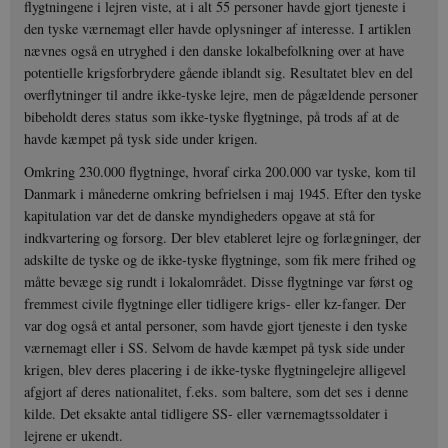
flygtningene i lejren viste, at i alt 55 personer havde gjort tjeneste i
den tyske værnemagt eller havde oplysninger af interesse. I artiklen
nævnes også en utryghed i den danske lokalbefolkning over at have
potentielle krigsforbrydere gående iblandt sig. Resultatet blev en del
overflytninger til andre ikke-tyske lejre, men de pågældende personer
bibeholdt deres status som ikke-tyske flygtninge, på trods af at de
havde kæmpet på tysk side under krigen.
Omkring 230.000 flygtninge, hvoraf cirka 200.000 var tyske, kom til
Danmark i månederne omkring befrielsen i maj 1945. Efter den tyske
kapitulation var det de danske myndigheders opgave at stå for
indkvartering og forsorg. Der blev etableret lejre og forlægninger, der
adskilte de tyske og de ikke-tyske flygtninge, som fik mere frihed og
måtte bevæge sig rundt i lokalområdet. Disse flygtninge var først og
fremmest civile flygtninge eller tidligere krigs- eller kz-fanger. Der
var dog også et antal personer, som havde gjort tjeneste i den tyske
værnemagt eller i SS. Selvom de havde kæmpet på tysk side under
krigen, blev deres placering i de ikke-tyske flygtningelejre alligevel
afgjort af deres nationalitet, f.eks. som baltere, som det ses i denne
kilde. Det eksakte antal tidligere SS- eller værnemagtssoldater i
lejrene er ukendt.