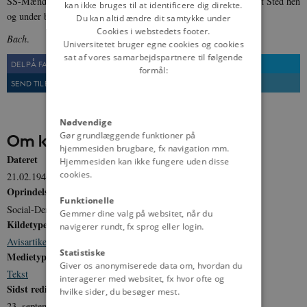
SS-Mændene blandt Flygtningene bliver udskilt og kommer andet Sted hen
kan ikke bruges til at identificere dig direkte.
og under betryggende Bevogtning.
Du kan altid ændre dit samtykke under
Cookies i webstedets footer.
Bach
.
Universitetet bruger egne cookies og cookies
sat af vores samarbejdspartnere til følgende
DEL PÅ FACEBOOK
DEL PÅ TWITTER
formål:
SEND TIL EN VEN
UDSKRIV
Nødvendige
Gør grundlæggende funktioner på
Om kilden
hjemmesiden brugbare, fx navigation mm.
Dateret
Hjemmesiden kan ikke fungere uden disse
cookies.
21.02.1946
Oprindelse
Funktionelle
Social-Demokraten, 21. februar 1946
Gemmer dine valg på websitet, når du
Kildetype
navigerer rundt, fx sprog eller login.
Avisartikel
Statistiske
Medietype
Giver os anonymiserede data om, hvordan du
Tekst
interagerer med websitet, fx hvor ofte og
Sidst redigeret
hvilke sider, du besøger mest.
23. september 2024