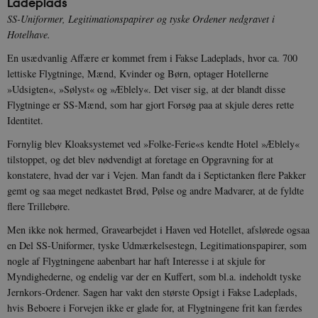
Ladeplads
SS-Uniformer, Legitimationspapirer og tyske Ordener nedgravet i
Hotelhave.
En usædvanlig Affære er kommet frem i Fakse Ladeplads, hvor ca. 700
lettiske Flygtninge, Mænd, Kvinder og Børn, optager Hotellerne
»Udsigten«, »Sølyst« og »Æblely«. Det viser sig, at der blandt disse
Flygtninge er SS-Mænd, som har gjort Forsøg paa at skjule deres rette
Identitet.
Fornylig blev Kloaksystemet ved »Folke-Ferie«s kendte Hotel »Æblely«
tilstoppet, og det blev nødvendigt at foretage en Opgravning for at
konstatere, hvad der var i Vejen. Man fandt da i Septictanken flere Pakker
gemt og saa meget nedkastet Brød, Pølse og andre Madvarer, at de fyldte
flere Trillebøre.
Men ikke nok hermed, Gravearbejdet i Haven ved Hotellet, afslørede ogsaa
en Del SS-Uniformer, tyske Udmærkelsestegn, Legitimationspapirer, som
nogle af Flygtningene aabenbart har haft Interesse i at skjule for
Myndighederne, og endelig var der en Kuffert, som bl.a. indeholdt tyske
Jernkors-Ordener. Sagen har vakt den største Opsigt i Fakse Ladeplads,
hvis Beboere i Forvejen ikke er glade for, at Flygtningene frit kan færdes