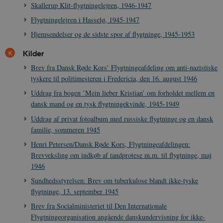
Skallerup Klit-flygtningelejren, 1946-1947
Flygtningelejren i Hasselø, 1945-1947
sp_landing
1 dag
Spotify Inc.
.spotify.com
Hjemsendelser og de sidste spor af flygtninge, 1945-1953
Kilder
Brev fra Dansk Røde Kors’ Flygtningeafdeling om anti-nazistiske
tyskere til politimesteren i Fredericia, den 16. august 1946
JSESSIONID
Session
Oracle Corporation
Uddrag fra bogen ’Mein lieber Kristian’ om forholdet mellem en
.nr-data.net
dansk mand og en tysk flygtningekvinde, 1945-1949
Uddrag af privat fotoalbum med russiske flygtninge og en dansk
familie, sommeren 1945
Henri Petersen/Dansk Røde Kors, Flygtningeafdelingen:
Brevveksling om indkøb af tandprotese m.m. til flygtninge, maj
CookieScriptConsent
1 år
CookieScript
1946
danmarkshistorien.dk
Sundhedsstyrelsen: Brev om tuberkulose blandt ikke-tyske
flygtninge, 13. september 1945
Brev fra Socialministeriet til Den Internationale
Flygtningeorganisation angående danskundervisning for ikke-