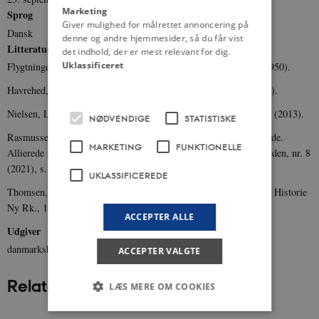
Marketing
Sprog
Giver mulighed for målrettet annoncering på
Dansk
denne og andre hjemmesider, så du får vist
Litteratur
det indhold, der er mest relevant for dig.
Uklassificeret
Flygtningeadministrationen: Flygtninge i Danmark 1945-1945 (1950).
Havrehed, Henrik: De tyske flygtninge i Danmark 1945-49 (1987).
Nielsen, Leif Hansen: De tyske flygtninge i Nordslesvig 1945-48 (2013).
NØDVENDIGE
STATISTISKE
Rasmussen, Søren W. K. og Larsen, Ida K.: ”De knap så uønskede.
MARKETING
FUNKTIONELLE
Allierede flygtninge på Esbjerg Flyveplads 1946-48”, Levende Viden, nr. 8
(2021), s. 66-81.
UKLASSIFICEREDE
Thomsen, Bente: ”De baltiske flygtninge i Danmark 1945-1949”, Historie
Ny Rk., 12:1-2 (1977), s. 136-158.
ACCEPTER ALLE
Udgiver
danmarkshistorien.dk
ACCEPTER VALGTE
Relateret indhold
LÆS MERE OM COOKIES