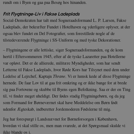
rundt om i Byen og gaa paa Besøg hos hinanden.
Frit Flygtninge-Liv i Fakse Ladeplads
Social-Demokraten har talt med Sogneraadsformand L. P. Larsen, Fakse
Ladeplads, der bekræfter Fundet i Hotelhaven og yderligere oplyser, at der
ogsaa blev fundet en Del Fotografier, som forestillede nogle af de
tilstedeværende Flygtninge i SS-Uniform og med tyske Dekorationer.
– Flygtningene er alle lettiske, siger Sogneraadsformanden, og de kom
hertil i Eftersommeren 1945, efter af de tyske Lazaretter paa Hotellerne
var opløst. Det er de allierede, militære Myndigheder, som har sendt
Letterne til Fakse Ladeplads, hvor Røde Kors har Tilsynet med dem under
Ledelse af Lejrchef, Kaptajn
Thrane
. Vi er lumsk kede af disse Flygtninge
hernede. De faar Lov til at gaa frit omkring og er ikke bange for at brede
sig paa Fortovene og skubbe til Byens egen Befolkning. Saa er der en Ting
til, vi finder meget uheldigt. Der fødes stadig Flygtningebørn, og da jeg
som Formand for Børneværnet skal have Meddelelse om Børn født
udenfor Ægteskab, indberetter Jordemoderen Fødslerne til mig.
Jeg har forespurgt i Landsnævnet for Børneforsorgen i København,
hvordan vi skal stille os, men man svarede, at det Spørgsmaal skulde vi
ikke blande os i.