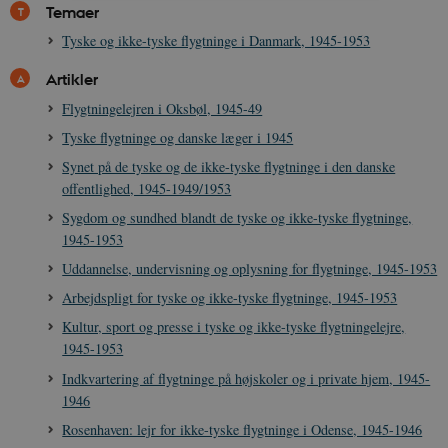
Temaer
Nødvendige
Statistiske
Marketing
Tyske og ikke-tyske flygtninge i Danmark, 1945-1953
Funktionelle
Uklassificerede
Artikler
Nødvendige cookies hjælper med at gøre
Flygtningelejren i Oksbøl, 1945-49
hjemmesiden brugbar ved at aktivere nogle
grundlæggende funktioner som navigation mm.
Tyske flygtninge og danske læger i 1945
Hjemmesiden kan ikke fungerer uden disse
cookies.
Synet på de tyske og de ikke-tyske flygtninge i den danske
offentlighed, 1945-1949/1953
Navn
Udbyder / Domæne
Udløb
Sygdom og sundhed blandt de tyske og ikke-tyske flygtninge,
be_typo_user
Session
TYPO3 Association
.danmarkshistorien.dk
1945-1953
Uddannelse, undervisning og oplysning for flygtninge, 1945-1953
Arbejdspligt for tyske og ikke-tyske flygtninge, 1945-1953
Kultur, sport og presse i tyske og ikke-tyske flygtningelejre,
1945-1953
sp_t
1 år
Spotify Inc.
Indkvartering af flygtninge på højskoler og i private hjem, 1945-
.spotify.com
1946
Rosenhaven: lejr for ikke-tyske flygtninge i Odense, 1945-1946