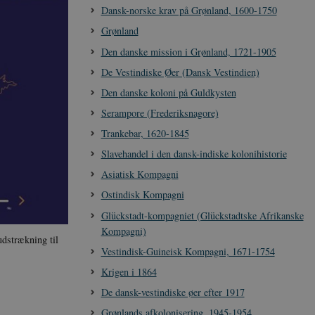
Dansk-norske krav på Grønland, 1600-1750
Grønland
Den danske mission i Grønland, 1721-1905
De Vestindiske Øer (Dansk Vestindien)
Den danske koloni på Guldkysten
Serampore (Frederiksnagore)
Trankebar, 1620-1845
Slavehandel i den dansk-indiske kolonihistorie
Asiatisk Kompagni
Ostindisk Kompagni
Glückstadt-kompagniet (Glückstadtske Afrikanske
Kompagni)
udstrækning til
Vestindisk-Guineisk Kompagni, 1671-1754
Krigen i 1864
De dansk-vestindiske øer efter 1917
Grønlands afkolonisering, 1945-1954