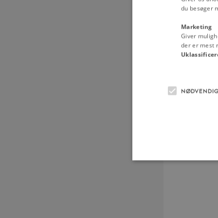
du besøger 
Marketing
Giver muligh
der er mest r
Uklassificer
NØDVENDI
Nødvendige cookies hjælper
Hjemmesiden kan ikke funge