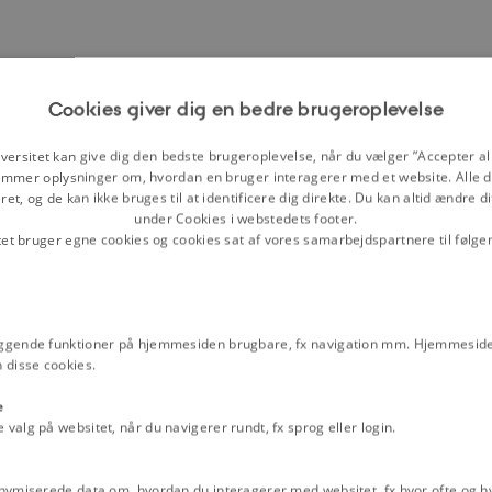
Cookies giver dig en bedre brugeroplevelse
versitet kan give dig den bedste brugeroplevelse, når du vælger ”Accepter all
mmer oplysninger om, hvordan en bruger interagerer med et website. Alle d
et, og de kan ikke bruges til at identificere dig direkte. Du kan altid ændre d
under Cookies i webstedets footer.
tet bruger egne cookies og cookies sat af vores samarbejdspartnere til følge
ggende funktioner på hjemmesiden brugbare, fx navigation mm. Hjemmeside
 disse cookies.
e
alg på websitet, når du navigerer rundt, fx sprog eller login.
nymiserede data om, hvordan du interagerer med websitet, fx hvor ofte og hvi