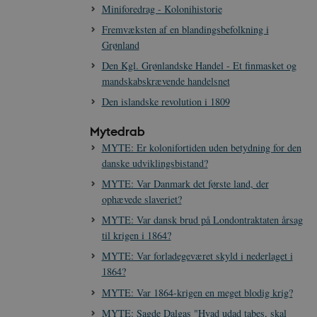
Miniforedrag - Kolonihistorie
TYPO3, og bruges til at
Fremvæksten af en blandingsbefolkning i
kend-bruger er logget ind i
Grønland
Den Kgl. Grønlandske Handel - Et finmasket og
ntegrerede Spotify-plugin.
rs af websteder.
mandskabskrævende handelsnet
ntegrerede Spotify-plugin.
Den islandske revolution i 1809
rs af websteder.
gt af websteder skrevet i
Mytedrab
nonym brugersession af
MYTE: Er kolonifortiden uden betydning for den
danske udviklingsbistand?
enesten til at huske
t er nødvendigt, at
MYTE: Var Danmark det første land, der
rrekt.
ophævede slaveriet?
webstedsikkerhed til at
websteder.
MYTE: Var dansk brud på Londontraktaten årsag
til krigen i 1864?
ennesker og bots. Dette er
e rapporter om brugen af
MYTE: Var forladegeværet skyld i nederlaget i
1864?
MYTE: Var 1864-krigen en meget blodig krig?
rivelse
Beskrivelse
MYTE: Sagde Dalgas "Hvad udad tabes, skal