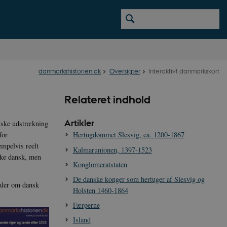
danmarkshistorien.dk
Oversigter
Interaktivt danmarkskort
Relateret indhold
Artikler
riske udstrækning
for
Hertugdømmet Slesvig, ca. 1200-1867
mpelvis reelt
Kalmarunionen, 1397-1523
kke dansk, men
Konglomeratstaten
De danske konger som hertuger af Slesvig og
aler om dansk
Holsten 1460-1864
Færøerne
Island