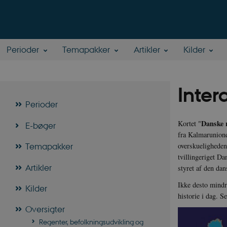
Perioder
Temapakker
Artikler
Kilder
Inter
Perioder
Danske r
Kortet "
E-bøger
fra Kalmarunione
overskueligheden
Temapakker
tvillingeriget D
Artikler
styret af den da
Ikke desto mind
Kilder
historie i dag. S
Oversigter
Regenter, befolkningsudvikling og