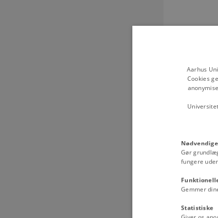
Aarhus Uni
Cookies ge
anonymiser
Universite
Nødvendige
Gør grundlæ
fungere uden
Funktionell
Gemmer dine v
Statistiske
Giver os ano