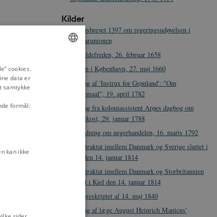
Kilder
Unionsbrevet 1397 om regeringsudøvelsen i
Kalmarunionen
Roskildefreden, 26. februar 1658
ENGLISH
Freden i København, 27. maj 1660
e” cookies.
ine data er
DANISH
Uddrag af 'Instrux for Grønland': "Om
it samtykke
Giftermaal", 19. april 1782
nde formål:
Uddrag fra koloniassistent Arøes dagbog om
kongekost, 29. januar 1788
Forordning om negerhandelen, 16. marts 1792
Fredstraktat imellem Danmark og Sverige sluttet i
n kan ikke
Kiel den 14. januar 1814
Fredstraktat imellem Danmark og Storbritannien
sluttet i Kiel den 14. januar 1814
Sprogreskriptet af 14. maj 1840
Uddrag af læge August Heinrich Manicus'
lke sider,