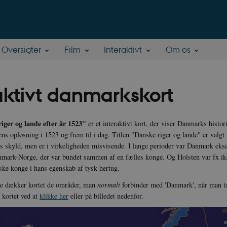
Oversigter
Film
Interaktivt
Om os
aktivt danmarkskort
iger og lande efter år 1523"
er et interaktivt kort, der viser Danmarks histo
ns opløsning i 1523 og frem til i dag. Titlen "Danske riger og lande" er valgt 
s skyld, men er i virkeligheden misvisende. I lange perioder var Danmark ekse
anmark-Norge, der var bundet sammen af en fælles konge. Og Holsten var fx i
nske konge i hans egenskab af tysk hertug.
re dækker kortet de områder, man
normalt
forbinder med 'Danmark', når man t
e kortet ved at
klikke her
eller på billedet nedenfor.