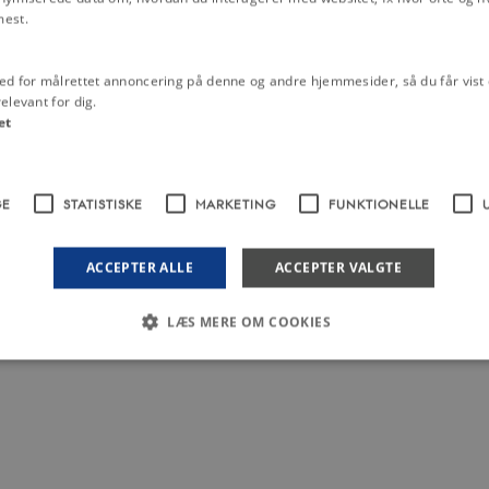
mest.
ed for målrettet annoncering på denne og andre hjemmesider, så du får vist 
elevant for dig.
et
GE
STATISTISKE
MARKETING
FUNKTIONELLE
ACCEPTER ALLE
ACCEPTER VALGTE
LÆS MERE OM COOKIES
Nødvendige
Statistiske
Marketing
Funktionelle
Uklassificerede
 med at gøre hjemmesiden brugbar ved at aktivere nogle grundlæggende funktioner 
rer uden disse cookies.