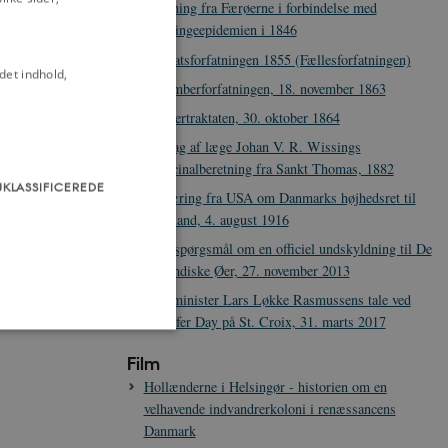
beretning fra Færøerne i forbindelse med
mæslingeepidemien i 1846
Helstatsforfatningen 1855 (Fællesforfatningen)
det indhold,
Novemberforfatningen, 18. november 1863
Wienertraktaten, 30. oktober 1864
Uddrag af læge Johan V. R. Wissings
medicinalberetning fra Sankt Thomas, 1882
UKLASSIFICEREDE
Erklæring fra USA om Danmarks højhedsret til
Grønland, 4. august 1916
§ 20-spørgsmål om en officiel undskyldning til De
Vestindiske Øer, 27. november 2013
Statsminister Lars Løkke Rasmussens tale ved
Transfer Day på St. Croix, 31. marts 2017
Film
Hollænderne i Helsingør - historien om en
som navigation mm.
velhavende indvandrerkoloni i renæssancens
Danmark