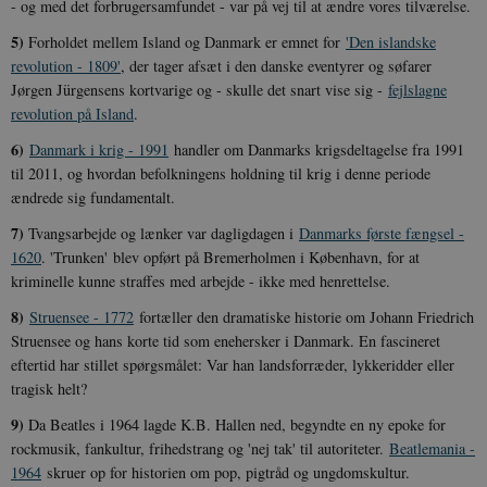
- og med det forbrugersamfundet - var på vej til at ændre vores tilværelse.
5)
Forholdet mellem Island og Danmark er emnet for
'Den islandske
revolution - 1809'
, der tager afsæt i den danske eventyrer og søfarer
Jørgen Jürgensens kortvarige og - skulle det snart vise sig -
fejlslagne
revolution på Island
.
6)
Danmark i krig - 1991
handler om Danmarks krigsdeltagelse fra 1991
til 2011, og hvordan befolkningens holdning til krig i denne periode
ændrede sig fundamentalt.
7)
Tvangsarbejde og lænker var dagligdagen i
Danmarks første fængsel -
1620
. 'Trunken' blev opført på Bremerholmen i København, for at
kriminelle kunne straffes med arbejde - ikke med henrettelse.
8)
Struensee - 1772
fortæller den dramatiske historie om Johann Friedrich
Struensee og hans korte tid som enehersker i Danmark. En fascineret
eftertid har stillet spørgsmålet: Var han landsforræder, lykkeridder eller
tragisk helt?
9)
Da Beatles i 1964 lagde K.B. Hallen ned, begyndte en ny epoke for
rockmusik, fankultur, frihedstrang og 'nej tak' til autoriteter.
Beatlemania -
1964
skruer op for historien om pop, pigtråd og ungdomskultur.