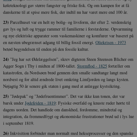
køleteknologi gav større fangster og friske fisk. Og om kampen for at få
danskerne til at spise mere fisk, der indtil nu har varet mere end 100 år.
23)
Parcelhuset var en helt ny bolig- og livsform, der efter 2. verdenskrig
gav lys og luft og trygge rammer til familierne i forstæderne. Opvarmning
og nye elektriske apparater som vaskemaskiner og komfurer var baseret på
en næsten ubegrænset adgang til billig fossil energi.
Oliekrisen - 1973
betød begyndelsen til enden på den fossile kultur.
24)
”Jeg har set Ødelæggelsen”, skrev digteren Steen Steensen Blicher om
Agger Sogn i Thy i midten af 1800-tallet.
Stormflod - 1825
fortæller om
katastrofen, da Nordsøen brød gennem den smalle sandtange langt mod
nordvest og for altid ændrede livet omkring Limfjorden og langs kysten.
Nøjagtig 50 år senere gik staten i gang med at anlægge kystsikring.
25)
”Jødepak” og ”Jødefruentimmer”. Det var ikke kun tonen, der var
barsk under
Jødefejden - 1819
: Fysiske overfald og knuste ruder hørte til
dagens uorden. Det handlede om danskhed, fordomme, mindretal og
integration, da fremmedfrygt og økonomiske frustrationer brød ud i lys lue
i september 1819.
26)
Inkvisition forbinder man normalt med hekseprocesser og den spanske