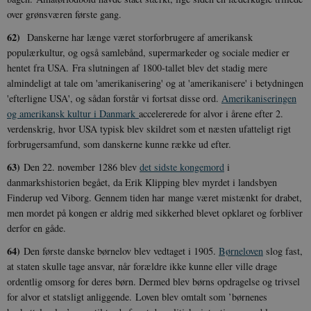
over grønsværen første gang.
sp_t
1 år
Spotify Inc.
.spotify.com
62)
Danskerne har længe været storforbrugere af amerikansk
populærkultur, og også samlebånd, supermarkeder og sociale medier er
hentet fra USA. Fra slutningen af 1800-tallet blev det stadig mere
almindeligt at tale om 'amerikanisering' og at 'amerikanisere' i betydningen
'efterligne USA', og sådan forstår vi fortsat disse ord.
Amerikaniseringen
sp_landing
1 dag
Spotify Inc.
og amerikansk kultur i Danmark
accelererede for alvor i årene efter 2.
.spotify.com
verdenskrig, hvor USA typisk blev skildret som et næsten ufatteligt rigt
forbrugersamfund, som danskerne kunne række ud efter.
63)
Den 22. november 1286 blev
det sidste kongemord
i
danmarkshistorien begået, da Erik Klipping blev myrdet i landsbyen
Finderup ved Viborg. Gennem tiden har mange været mistænkt for drabet,
JSESSIONID
Session
Oracle Corporation
.nr-data.net
men mordet på kongen er aldrig med sikkerhed blevet opklaret og forbliver
derfor en gåde.
64)
Den første danske børnelov blev vedtaget i 1905.
Børneloven
slog fast,
at staten skulle tage ansvar, når forældre ikke kunne eller ville drage
ordentlig omsorg for deres børn. Dermed blev børns opdragelse og trivsel
for alvor et statsligt anliggende. Loven blev omtalt som ’børnenes
CookieScriptConsent
1 år
CookieScript
danmarkshistorien.dk