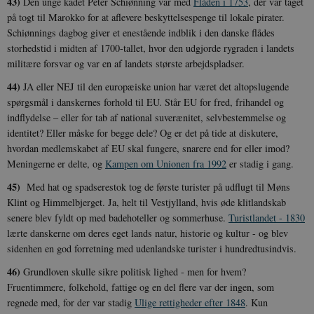
43)
Den unge kadet Peter Schiønning var med
Flåden i 1753
, der var taget
på togt til Marokko for at aflevere beskyttelsespenge til lokale pirater.
Schiønnings dagbog giver et enestående indblik i den danske flådes
storhedstid i midten af 1700-tallet, hvor den udgjorde rygraden i landets
militære forsvar og var en af landets største arbejdspladser.
44)
JA eller NEJ til den europæiske union har været det altopslugende
spørgsmål i danskernes forhold til EU. Står EU for fred, frihandel og
indflydelse – eller for tab af national suverænitet, selvbestemmelse og
identitet? Eller måske for begge dele? Og er det på tide at diskutere,
hvordan medlemskabet af EU skal fungere, snarere end for eller imod?
Meningerne er delte, og
Kampen om Unionen fra 1992
er stadig i gang.
45)
Med hat og spadserestok tog de første turister på udflugt til Møns
Klint og Himmelbjerget. Ja, helt til Vestjylland, hvis øde klitlandskab
senere blev fyldt op med badehoteller og sommerhuse.
Turistlandet - 1830
lærte danskerne om deres eget lands natur, historie og kultur - og blev
sidenhen en god forretning med udenlandske turister i hundredtusindvis.
46)
Grundloven skulle sikre politisk lighed - men for hvem?
Fruentimmere, folkehold, fattige og en del flere var der ingen, som
regnede med, for der var stadig
Ulige rettigheder efter 1848
. Kun