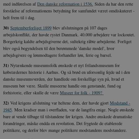
med indførelsen af
Den danske reformation i 1536.
Siden da har den rette
forståelse af reformationens betydning for samfundet været omdiskuteret -
helt frem til i dag.
30)
Septemberforliget 1899
blev afslutningen på 107 dages
arbejdskonflikt, der havde rystet Danmark. 40.000 arbejdere var lockoutet.
Borgerkrig kaldte arbejdsgiverne det, sultekrig råbte arbejderne. Forliget
blev også begyndelsen til den berømmede 'danske model', hvor
arbejdsgivere og lønmodtagere forhandler løn, ferie og barsel.
31)
Nytænkende museumsfolk ønskede et nyt frilandsmuseum for
købstædernes historie i Aarhus. Og så brød en uforsonlig fejde ud i den
danske museumsverden, der handlede om forskellige syn på, hvad et
museum bør være. Skulle museerne handle om genstande, fund og
forhistorie, eller skulle de være
Museer for folk - 1909?
32)
Ved krigens afslutning var heltene dem, der havde gjort
Modstand -
1945
. Men kradser man i overfladen, var de langtfra enige. Nogle ønskede
bare at vende tilbage til tilstandene før krigen. Andre ønskede dramatiske
forandringer, måske endda en revolution. Det frygtede de etablerede
politikere, og derfor blev mange politikere modstandens modstandere.