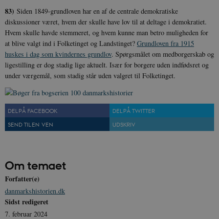
83)
Siden 1849-grundloven har en af de centrale demokratiske
diskussioner været, hvem der skulle have lov til at deltage i demokratiet.
Hvem skulle havde stemmeret, og hvem kunne man betro muligheden for
at blive valgt ind i Folketinget og Landstinget?
Grundloven fra 1915
huskes i dag som kvindernes grundlov
. Spørgsmålet om medborgerskab og
ligestilling er dog stadig lige aktuelt. Især for borgere uden indfødsret og
under værgemål, som stadig står uden valgret til Folketinget.
DEL PÅ FACEBOOK
DEL PÅ TWITTER
SEND TIL EN VEN
UDSKRIV
Om temaet
Forfatter(e)
danmarkshistorien.dk
Sidst redigeret
7. februar 2024