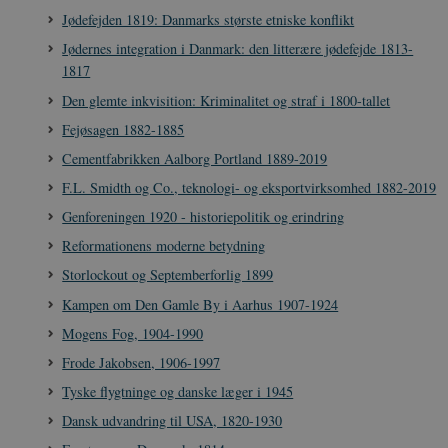
Jødefejden 1819: Danmarks største etniske konflikt
Jødernes integration i Danmark: den litterære jødefejde 1813-
1817
Den glemte inkvisition: Kriminalitet og straf i 1800-tallet
Fejøsagen 1882-1885
Cementfabrikken Aalborg Portland 1889-2019
F.L. Smidth og Co., teknologi- og eksportvirksomhed 1882-2019
Genforeningen 1920 - historiepolitik og erindring
Reformationens moderne betydning
Storlockout og Septemberforlig 1899
Kampen om Den Gamle By i Aarhus 1907-1924
Mogens Fog, 1904-1990
Frode Jakobsen, 1906-1997
Tyske flygtninge og danske læger i 1945
Dansk udvandring til USA, 1820-1930