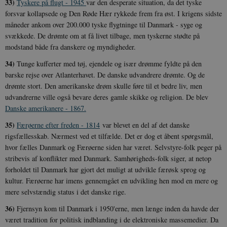
33)
Tyskere på flugt - 1945
var den desperate situation, da det tyske
forsvar kollapsede og Den Røde Hær rykkede frem fra øst. I krigens sidste
måneder ankom over 200.000 tyske flygtninge til Danmark - syge og
svækkede. De drømte om at få livet tilbage, men tyskerne stødte på
modstand både fra danskere og myndigheder.
34)
Tunge kufferter med tøj, ejendele og især drømme fyldte på den
barske rejse over Atlanterhavet. De danske udvandrere drømte. Og de
drømte stort. Den amerikanske drøm skulle føre til et bedre liv, men
udvandrerne ville også bevare deres gamle skikke og religion. De blev
Danske amerikanere - 1867.
35)
Færøerne efter freden - 1814
var blevet en del af det danske
rigsfællesskab. Nærmest ved et tilfælde. Det er dog et åbent spørgsmål,
hvor fælles Danmark og Færøerne siden har været. Selvstyre-folk peger på
stribevis af konflikter med Danmark. Samhørigheds-folk siger, at netop
forholdet til Danmark har gjort det muligt at udvikle færøsk sprog og
kultur. Færøerne har imens gennemgået en udvikling hen mod en mere og
mere selvstændig status i det danske rige.
36)
Fjernsyn kom til Danmark i 1950'erne, men længe inden da havde der
været tradition for politisk indblanding i de elektroniske massemedier. Da