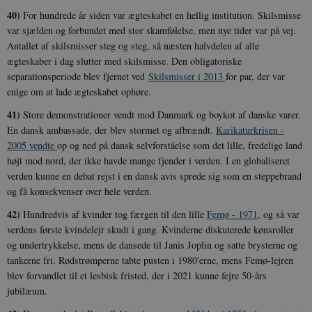
40)
For hundrede år siden var ægteskabet en hellig institution. Skilsmisse
var sjælden og forbundet med stor skamfølelse, men nye tider var på vej.
Antallet af skilsmisser steg og steg, så næsten halvdelen af alle
ægteskaber i dag slutter med skilsmisse. Den obligatoriske
separationsperiode blev fjernet ved
Skilsmisser i 2013
for par, der var
enige om at lade ægteskabet ophøre.
41)
Store demonstrationer vendt mod Danmark og boykot af danske varer.
En dansk ambassade, der blev stormet og afbrændt.
Karikaturkrisen -
2005 vendte
op og ned på dansk selvforståelse som det lille, fredelige land
højt mod nord, der ikke havde mange fjender i verden. I en globaliseret
verden kunne en debat rejst i en dansk avis sprede sig som en steppebrand
og få konsekvenser over hele verden.
42)
Hundredvis af kvinder tog færgen til den lille
Femø - 1971
, og så var
verdens første kvindelejr skudt i gang. Kvinderne diskuterede kønsroller
og undertrykkelse, mens de dansede til Janis Joplin og satte brysterne og
tankerne fri. Rødstrømperne tabte pusten i 1980'erne, mens Femø-lejren
blev forvandlet til et lesbisk fristed, der i 2021 kunne fejre 50-års
jubilæum.