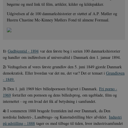
bøgerne og med link til film, artikler, kilder og kildepakker.
Udgivelsen af de 100 danmarkshistorier er støttet af A.P. Møller og
Hustru Chastine Mc-Kinney Møllers Fond til almene Formaal.
1)
Gudhjemtid - 1894
var den første bog i serien 100 danmarkshistorier
og handler om indførelsen af universaltid i Danmark den 1. januar 1894.
2)
Vedtagelsen af vores første grundlov den 5. juni 1849 gjorde Danmark
demokratisk. Eller hvordan var det nu, det var? Det er temaet i
Grundloven
- 1849.
3)
Den 1. juli 1969 blev billedpornoen frigivet i Danmark.
Fri porno -
1969
fortæller om pornoen og dens billedsprog, om ugeblade, film og
internettet - og om hvad det fik af betydning i samfundet.
4)
I sommeren 1888 bragede fremtiden ind over Danmark, da Den
nordiske Industri-, Landbrugs- og Kunstudstilling blev afviklet.
Industri
på udstilling - 1888
tager os med tilbage til tiden, hvor industrisamfundet