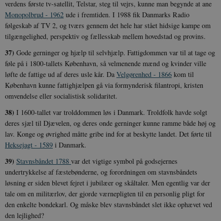
verdens første tv-satellit, Telstar, steg til vejrs, kunne man begynde at ane
Monopolbrud - 1962
ude i fremtiden. I 1988 fik Danmarks Radio
følgeskab af TV 2, og tværs gennem det hele har stået hidsige kampe om
tilgængelighed, perspektiv og fællesskab mellem hovedstad og provins.
37)
Gode gerninger og hjælp til selvhjælp. Fattigdommen var til at tage og
føle på i 1800-tallets København, så velmenende mænd og kvinder ville
løfte de fattige ud af deres usle kår. Da
Velgørenhed - 1866
kom til
København kunne fattighjælpen gå via formynderisk filantropi, kristen
omvendelse eller socialistisk solidaritet.
38)
I 1600-tallet var trolddommen løs i Danmark. Troldfolk havde solgt
deres sjæl til Djævelen, og deres onde gerninger kunne ramme både høj og
lav. Konge og øvrighed måtte gribe ind for at beskytte landet. Det førte til
Heksejagt - 1589
i Danmark.
39)
Stavnsbåndet 1788
var det vigtige symbol på godsejernes
undertrykkelse af fæstebønderne, og forordningen om stavnsbåndets
løsning er siden blevet fejret i jubilæer og skåltaler. Men egentlig var der
tale om en militærlov, der gjorde værnepligten til en personlig pligt for
den enkelte bondekarl. Og måske blev stavnsbåndet slet ikke ophævet ved
den lejlighed?