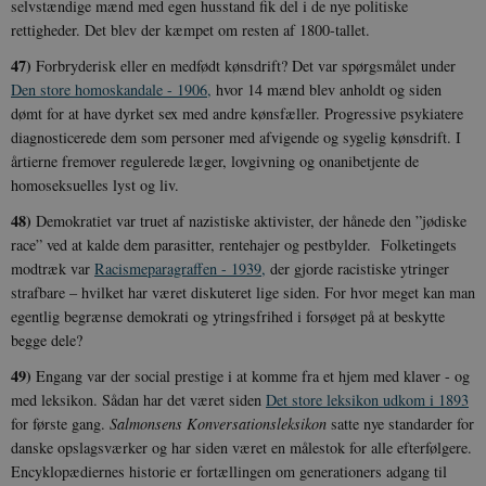
selvstændige mænd med egen husstand fik del i de nye politiske
rettigheder. Det blev der kæmpet om resten af 1800-tallet.
47)
Forbryderisk eller en medfødt kønsdrift? Det var spørgsmålet under
Den store homoskandale - 1906,
hvor 14 mænd blev anholdt og siden
dømt for at have dyrket sex med andre kønsfæller. Progressive psykiatere
diagnosticerede dem som personer med afvigende og sygelig kønsdrift. I
årtierne fremover regulerede læger, lovgivning og onanibetjente de
homoseksuelles lyst og liv.
48)
Demokratiet var truet af nazistiske aktivister, der hånede den ”jødiske
race” ved at kalde dem parasitter, rentehajer og pestbylder. Folketingets
modtræk var
Racismeparagraffen - 1939,
der gjorde racistiske ytringer
strafbare – hvilket har været diskuteret lige siden. For hvor meget kan man
egentlig begrænse demokrati og ytringsfrihed i forsøget på at beskytte
begge dele?
49)
Engang var der social prestige i at komme fra et hjem med klaver - og
med leksikon. Sådan har det været siden
Det store leksikon udkom i 1893
for første gang.
Salmonsens Konversationsleksikon
satte nye standarder for
danske opslagsværker og har siden været en målestok for alle efterfølgere.
Encyklopædiernes historie er fortællingen om generationers adgang til