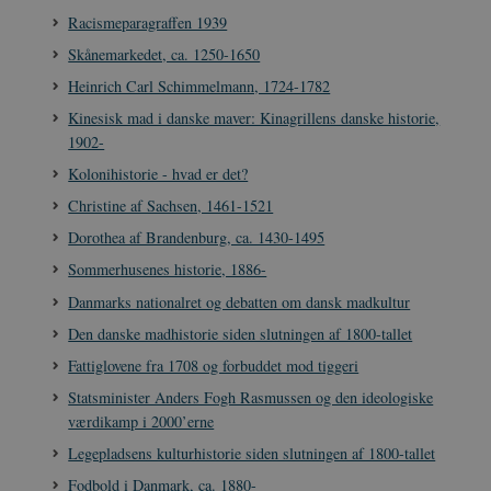
Racismeparagraffen 1939
Skånemarkedet, ca. 1250-1650
Heinrich Carl Schimmelmann, 1724-1782
Kinesisk mad i danske maver: Kinagrillens danske historie,
1902-
Kolonihistorie - hvad er det?
Christine af Sachsen, 1461-1521
Dorothea af Brandenburg, ca. 1430-1495
Sommerhusenes historie, 1886-
Danmarks nationalret og debatten om dansk madkultur
Den danske madhistorie siden slutningen af 1800-tallet
Fattiglovene fra 1708 og forbuddet mod tiggeri
Statsminister Anders Fogh Rasmussen og den ideologiske
værdikamp i 2000’erne
Legepladsens kulturhistorie siden slutningen af 1800-tallet
Fodbold i Danmark, ca. 1880-