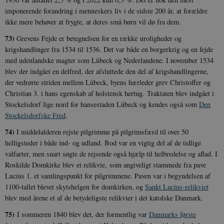
i
i
imponerende forandring i menneskers liv i de sidste 200 år, at forældre
s
ikke mere behøver at frygte, at deres små børn vil dø fra dem.
s
b
s
73)
Grevens Fejde er betegnelsen for en række uroligheder og
k
krigshandlinger fra 1534 til 1536. Det var både en borgerkrig og en fejde
a
h
med udenlandske magter som Lübeck og Nederlandene. I november 1534
blev der indgået en delfred, der afsluttede den del af krigshandlingerne,
CloudFront-
.h5p.com
Session
A
Created-At
der vedrørte striden mellem Lübeck, byens hærleder grev Christoffer og
Christian 3. i hans egenskab af holstensk hertug. Traktaten blev indgået i
_gat_UA-
.danmarkshistorien.dk
58
T
8822943-1
sekunder
c
Stockelsdorf lige nord for hansestaden Lübeck og kendes også som
Den
A
Stockelsdorfske Fred
.
p
n
u
74)
I middelalderen rejste pilgrimme på pilgrimsfærd til over 50
n
helligsteder i både ind- og udland. Bod var en vigtig del af de tidlige
o
I
valfarter, men snart søgte de rejsende også hjælp til helbredelse og aflad. I
_
u
Roskilde Domkirke blev et relikvie, som angiveligt stammede fra pave
a
Lucius 1. et samlingspunkt for pilgrimmene. Paven var i begyndelsen af
r
h
1100-tallet blevet skytshelgen for domkirken, og
Sankt Lucius-relikviet
w
blev med årene et af de betydeligste relikvier i det katolske Danmark.
75)
I sommeren 1840 blev det, der formentlig var
Danmarks første