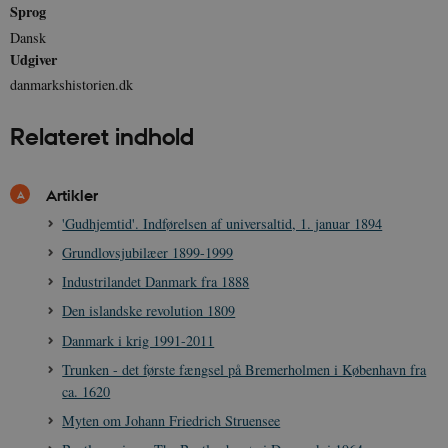
Sprog
Dansk
Udgiver
danmarkshistorien.dk
Relateret indhold
Artikler
'Gudhjemtid'. Indførelsen af universaltid, 1. januar 1894
Grundlovsjubilæer 1899-1999
Industrilandet Danmark fra 1888
Den islandske revolution 1809
Danmark i krig 1991-2011
Trunken - det første fængsel på Bremerholmen i København fra
ca. 1620
Myten om Johann Friedrich Struensee