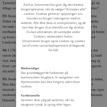
Tjernobyl smeltede ned i en stråleregn. Men måske er kernekraft på vej
DANISH
Aarhus Universitet kan give dig den bedste
tilbage som fremtidens bæredygtige alternativ til de fossile brændsler?
brugeroplevelse, når du vælger ”Accepter alle”
cookies. Cookies gemmer oplysninger om,
53)
Skomagere, skoledrenge og snarrådige degne stormede til bådene.
hvordan en bruger interagerer med et
Silden var kommet! Siden middelalderen var silden kommet til danske
website. Alle dine data er anonymiseret, og de
farvande og af og til i så tykke stimer, at de kunne skovles direkte fra
kan ikke bruges til at identificere dig direkte.
overfladen.
Det vilde sildeboom - 1703
kunne give de fattige mad på bordet
Du kan altid ændre dit samtykke under
Cookies i webstedets footer.
og levere et europæisk eksporteventyr, der gjorde små landsbyer ved
Universitetet bruger egne cookies og cookies
Limfjorden til rige købstæder.
sat af vores samarbejdspartnere til følgende
54)
I 1782 udåndede H.C. Schimmelmann, rigets rigeste mand og den
formål:
største plantageejer på De Vestindiske Øer.
Slaveejerens død i 1782
fandt
sted, mens København blomstrede som aldrig før med luksusforbrug og
fester i prægtige palæer. Men for at nogle kan blive rige og privilegerede,
Nødvendige
må andre som regel være fattige og undertrykte.
Gør grundlæggende funktioner på
hjemmesiden brugbare, fx navigation mm.
55)
Norden stod uden konge, da teenagekongen Oluf brat afgik ved døden.
Hjemmesiden kan ikke fungere uden disse
Men ikke længe.
Dronningen griber magten - 1387
, da Margrete 1.
cookies.
mestrede magtspillets regler og ved snarrådig snilde blev indsat som rigets
overhoved. Efterfølgende satte hun sine konkurrenter til vægs og forenede
Funktionelle
Danmark, Norge og Sverige i en nordisk union.
Gemmer dine valg på websitet, når du
navigerer rundt, fx sprog eller login.