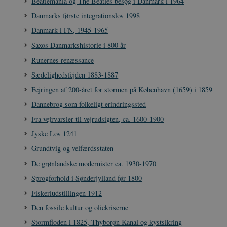
Beatlemania og The Beatles besøg i Danmark i 1964
Danmarks første integrationslov 1998
Danmark i FN, 1945-1965
Saxos Danmarkshistorie i 800 år
Runernes renæssance
Sædelighedsfejden 1883-1887
Fejringen af 200-året for stormen på København (1659) i 1859
Dannebrog som folkeligt erindringssted
Fra vejrvarsler til vejrudsigten, ca. 1600-1900
Jyske Lov 1241
Grundtvig og velfærdsstaten
De grønlandske modernister ca. 1930-1970
Sprogforhold i Sønderjylland før 1800
Fiskeriudstillingen 1912
Den fossile kultur og oliekriserne
Stormfloden i 1825, Thyborøn Kanal og kystsikring