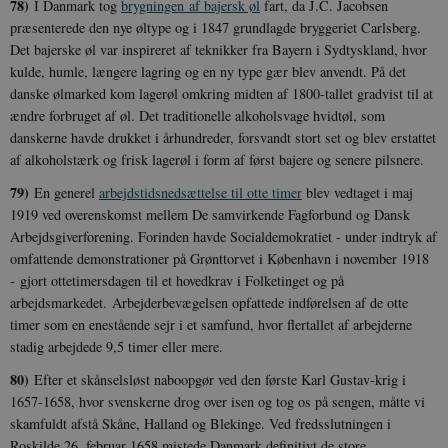
78)
I Danmark tog
brygningen af bajersk øl
fart, da J.C. Jacobsen
præsenterede den nye øltype og i 1847 grundlagde bryggeriet Carlsberg.
Det bajerske øl var inspireret af teknikker fra Bayern i Sydtyskland, hvor
kulde, humle, længere lagring og en ny type gær blev anvendt. På det
danske ølmarked kom lagerøl omkring midten af 1800-tallet gradvist til at
ændre forbruget af øl. Det traditionelle alkoholsvage hvidtøl, som
danskerne havde drukket i århundreder, forsvandt stort set og blev erstattet
af alkoholstærk og frisk lagerøl i form af først bajere og senere pilsnere.
79)
En generel
arbejdstidsnedsættelse til otte timer
blev vedtaget i maj
1919 ved overenskomst mellem De samvirkende Fagforbund og Dansk
Arbejdsgiverforening. Forinden havde Socialdemokratiet - under indtryk af
omfattende demonstrationer på Grønttorvet i København i november 1918
- gjort ottetimersdagen til et hovedkrav i Folketinget og på
arbejdsmarkedet. Arbejderbevægelsen opfattede indførelsen af de otte
timer som en enestående sejr i et samfund, hvor flertallet af arbejderne
stadig arbejdede 9,5 timer eller mere.
80)
Efter et skånselsløst naboopgør ved den første Karl Gustav-krig i
1657-1658, hvor svenskerne drog over isen og tog os på sengen, måtte vi
skamfuldt afstå Skåne, Halland og Blekinge. Ved fredsslutningen i
Roskilde 26. februar 1658 mistede Danmark definitivt de store