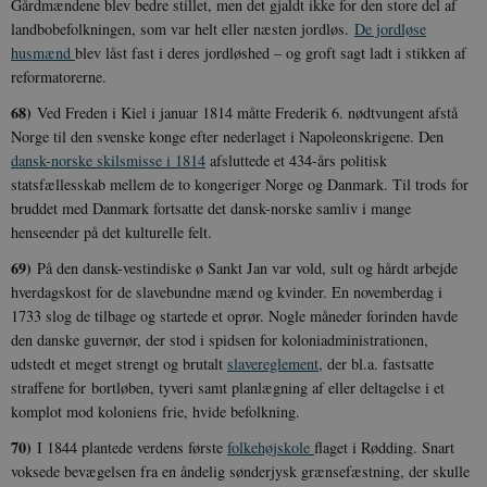
Gårdmændene blev bedre stillet, men det gjaldt ikke for den store del af
landbobefolkningen, som var helt eller næsten jordløs.
De jordløse
Udbyder /
Navn
Udløb
Beskrivelse
Domæne
Udbyder /
Udbyder /
husmænd
blev låst fast i deres jordløshed – og groft sagt ladt i stikken af
Navn
Navn
Udløb
Udløb
Beskrivelse
Besk
Domæne
Domæne
reformatorerne.
cf_clearance
1 år
Podbean
Cloudflare,
Navn
Udbyder / Domæne
Udløb
B
VISITOR_INFO1_LIVE
_cfuvid
Inc.
.vimeo.com
6
Session
Denne cooki
Google LLC
68)
Ved Freden i Kiel i januar 1814 måtte Frederik 6. nødtvungent afstå
.podbean.com
måneder
indstilles af 
.youtube.com
nmstat
1 år 1
D
Siteimprove A/S
for at holde s
VISITOR_PRIVACY_METADATA
6
YouTube
måned
S
.danmarkshistorien.dk
Norge til den svenske konge efter nederlaget i Napoleonskrigene. Den
brugerpræfer
måneder
.youtube.com
r
dansk-norske skilsmisse i 1814
afsluttede et 434-års politisk
for Youtube-
d
videoer, der e
a
statsfællesskab mellem de to kongeriger Norge og Danmark. Til trods for
indlejret i
h
websteder; d
bruddet med Danmark fortsatte det dansk-norske samliv i mange
b
også afgøre,
h
henseender på det kulturelle felt.
webstedsbes
t
bruger den ny
69)
gamle version
På den dansk-vestindiske ø Sankt Jan var vold, sult og hårdt arbejde
CloudFront-
.h5p.com
Session
A
Youtube-
Key-Pair-Id
hverdagskost for de slavebundne mænd og kvinder. En novemberdag i
grænsefladen
1733 slog de tilbage og startede et oprør. Nogle måneder forinden havde
_gid
1 dag
D
Google LLC
NID
6
Denne cooki
Google LLC
k
.danmarkshistorien.dk
den danske guvernør, der stod i spidsen for koloniadministrationen,
måneder
indstilles af
.google.com
U
3 dage
DoubleClick 
D
udstedt et meget strengt og brutalt
slavereglement
, der bl.a. fastsatte
ejes af Google
e
straffene for bortløben, tyveri samt planlægning af eller deltagelse i et
at hjælpe med
f
oprette en pro
i
komplot mod koloniens frie, hvide befolkning.
dine interess
t
vise dig relev
D
70)
I 1844 plantede verdens første
folkehøjskole
flaget i Rødding. Snart
annoncer på 
o
websteder.
v
voksede bevægelsen fra en åndelig sønderjysk grænsefæstning, der skulle
s