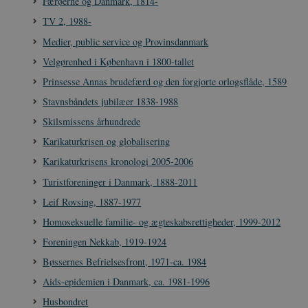
Færøerne og Danmark, 1814-
TV 2, 1988-
Medier, public service og Provinsdanmark
Velgørenhed i København i 1800-tallet
Prinsesse Annas brudefærd og den forgjorte orlogsflåde, 1589
Stavnsbåndets jubilæer 1838-1988
Skilsmissens århundrede
Karikaturkrisen og globalisering
Karikaturkrisens kronologi 2005-2006
Turistforeninger i Danmark, 1888-2011
Leif Rovsing, 1887-1977
Homoseksuelle familie- og ægteskabsrettigheder, 1999-2012
Foreningen Nekkab, 1919-1924
Bøssernes Befrielsesfront, 1971-ca. 1984
Aids-epidemien i Danmark, ca. 1981-1996
Husbondret