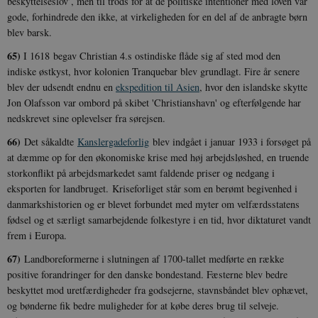
beskyttelseslov’, men til trods for at de politiske intentioner med loven var
gode, forhindrede den ikke, at virkeligheden for en del af de anbragte børn
blev barsk.
65)
I 1618 begav Christian 4.s ostindiske flåde sig af sted mod den
indiske østkyst, hvor kolonien Tranquebar blev grundlagt. Fire år senere
blev der udsendt endnu en
ekspedition til Asien
, hvor den islandske skytte
Jon Olafsson var ombord på skibet 'Christianshavn' og efterfølgende har
XSRF-TOKEN
danmarkshistoriendk.h5p.com
1 dag
nedskrevet sine oplevelser fra sørejsen.
66)
Det såkaldte
Kanslergadeforlig
blev indgået i januar 1933 i forsøget på
at dæmme op for den økonomiske krise med høj arbejdsløshed, en truende
storkonflikt på arbejdsmarkedet samt faldende priser og nedgang i
eksporten for landbruget. Kriseforliget står som en berømt begivenhed i
__cf_bm
30
Cloudflare Inc.
danmarkshistorien og er blevet forbundet med myter om velfærdsstatens
minutte
.vimeo.com
fødsel og et særligt samarbejdende folkestyre i en tid, hvor diktaturet vandt
frem i Europa.
67)
Landboreformerne i slutningen af 1700-tallet medførte en række
positive forandringer for den danske bondestand. Fæsterne blev bedre
beskyttet mod uretfærdigheder fra godsejerne, stavnsbåndet blev ophævet,
og bønderne fik bedre muligheder for at købe deres brug til selveje.