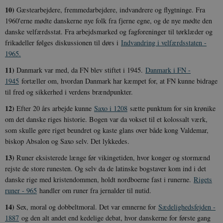
10)
Gæstearbejdere, fremmedarbejdere, indvandrere og flygtninge. Fra
1960'erne mødte danskerne nye folk fra fjerne egne, og de nye mødte den
danske velfærdsstat. Fra arbejdsmarked og fagforeninger til tørklæder og
frikadeller følges diskussionen til dørs i
Indvandring i velfærdsstaten -
1965.
11)
Danmark var med, da FN blev stiftet i 1945.
Danmark i FN -
1945
fortæller om, hvordan Danmark har kæmpet for, at FN kunne bidrage
til fred og sikkerhed i verdens brændpunkter.
12)
Efter 20 års arbejde kunne
Saxo i 1208
sætte punktum for sin krønike
om det danske riges historie. Bogen var da vokset til et kolossalt værk,
som skulle gøre riget beundret og kaste glans over både kong Valdemar,
biskop Absalon og Saxo selv. Det lykkedes.
13)
Runer eksisterede længe før vikingetiden, hvor konger og stormænd
rejste de store runesten. Og selv da de latinske bogstaver kom ind i det
danske rige med kristendommen, holdt nordboerne fast i runerne.
Rigets
runer - 965
handler om runer fra jernalder til nutid.
14)
Sex, moral og dobbeltmoral. Det var emnerne for
Sædelighedsfejden -
1887
og den alt andet end kedelige debat, hvor danskerne for første gang