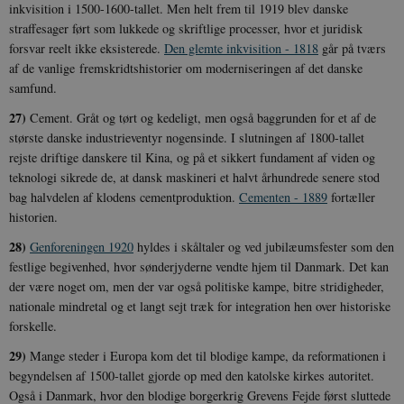
inkvisition i 1500-1600-tallet. Men helt frem til 1919 blev danske
straffesager ført som lukkede og skriftlige processer, hvor et juridisk
forsvar reelt ikke eksisterede.
Den glemte inkvisition - 1818
går på tværs
af de vanlige fremskridtshistorier om moderniseringen af det danske
samfund.
27)
Cement. Gråt og tørt og kedeligt, men også baggrunden for et af de
største danske industrieventyr nogensinde. I slutningen af 1800-tallet
rejste driftige danskere til Kina, og på et sikkert fundament af viden og
teknologi sikrede de, at dansk maskineri et halvt århundrede senere stod
bag halvdelen af klodens cementproduktion.
Cementen - 1889
fortæller
historien.
28)
Genforeningen 1920
hyldes i skåltaler og ved jubilæumsfester som den
festlige begivenhed, hvor sønderjyderne vendte hjem til Danmark. Det kan
der være noget om, men der var også politiske kampe, bitre stridigheder,
nationale mindretal og et langt sejt træk for integration hen over historiske
forskelle.
29)
Mange steder i Europa kom det til blodige kampe, da reformationen i
begyndelsen af 1500-tallet gjorde op med den katolske kirkes autoritet.
Også i Danmark, hvor den blodige borgerkrig Grevens Fejde først sluttede