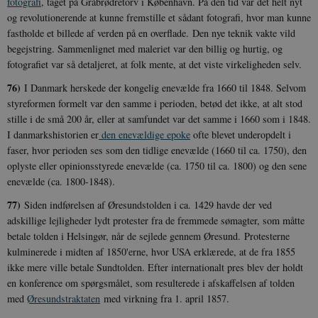
fotografi
, taget på Gråbrødretorv i København. På den tid var det helt nyt
og revolutionerende at kunne fremstille et sådant fotografi, hvor man kunne
fastholde et billede af verden på en overflade. Den nye teknik vakte vild
begejstring. Sammenlignet med maleriet var den billig og hurtig, og
fotografiet var så detaljeret, at folk mente, at det viste virkeligheden selv.
76)
I Danmark herskede der kongelig enevælde fra 1660 til 1848. Selvom
styreformen formelt var den samme i perioden, betød det ikke, at alt stod
stille i de små 200 år, eller at samfundet var det samme i 1660 som i 1848.
I danmarkshistorien er
den enevældige epoke
ofte blevet underopdelt i
faser, hvor perioden ses som den tidlige enevælde (1660 til ca. 1750), den
oplyste eller opinionsstyrede enevælde (ca. 1750 til ca. 1800) og den sene
enevælde (ca. 1800-1848).
77)
Siden indførelsen af Øresundstolden i ca. 1429 havde der ved
adskillige lejligheder lydt protester fra de fremmede sømagter, som måtte
betale tolden i Helsingør, når de sejlede gennem Øresund. Protesterne
kulminerede i midten af 1850'erne, hvor USA erklærede, at de fra 1855
ikke mere ville betale Sundtolden. Efter internationalt pres blev der holdt
en konference om spørgsmålet, som resulterede i afskaffelsen af tolden
med
Øresundstraktaten
med virkning fra 1. april 1857.