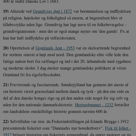
400 år indtil Danske Lov i 1683.
19)
Allerede ved
Grundtvigs død i 1872
var berømmelsen og indflydelsen
på religion, højskoler og folkelighed så enorm, at begravelsen blev et
tilløbsstykke uden lige. Grundtvig har lagt navn til en folkebevægelse -
grundtvigianismen - men der er også mange myter om 'den gamle'. Fx at
han har haft indflydelse på velfærdsstaten.
20)
Oprettelsen af
Grønlands Amt - 1953
var en skelsættende begivenhed
for verdens største ø højt mod nord. Den grønlandske elite ville lede den
fattige nation bort fra sælfangst og ind i det 20. århundrede med sygehuse
og moderne skoler. I dag ønsker mange grønlandske politikere at vriste
Grønland fri fra rigsfællesskabet.
21)
Forvirrende og fascinerende. Sønderjylland har gennem det meste af
sin historie været grænseland mellem dansk og tysk - på den ene side en
del af den danske konges rige og på den anden side noget for sig selv og
uden for den nationale danmarkshistorie.
Hertugdømmet - 1232
fortæller
om landsdelens omskiftelige historie gennem næsten 600 år.
22)
Selvtilliden var stor, da Fiskeriudstillingen på Islands Brygge i 1912
præsenterede fiskeriet som "Danmarks nye hovederhverv".
Fisk til folket -
1912
bringer historien om fiskeriets gennembrud, da større motorer og ny