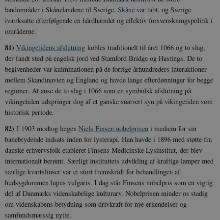
landområder i Skånelandene til Sverige.
Skåne var tabt
, og Sverige
iværksatte efterfølgende en hårdhændet og effektiv forsvenskningspolitik i
områderne.
81)
Vikingetidens afslutning
kobles traditionelt til året 1066 og to slag,
der fandt sted på engelsk jord ved Stamford Bridge og Hastings. De to
begivenheder var kulminationen på de forrige århundreders interaktioner
mellem Skandinavien og England og havde lange efterdønninger for begge
regioner. At anse de to slag i 1066 som en symbolsk afslutning på
vikingetiden udspringer dog af et ganske snævert syn på vikingetiden som
historisk periode.
82)
I 1903 modtog lægen
Niels Finsen nobelprisen
i medicin for sin
banebrydende indsats inden for lysterapi. Han havde i 1896 med støtte fra
danske erhvervsfolk etableret Finsens Medicinske Lysinstitut, der blev
internationalt berømt. Særligt instituttets udvikling af kraftige lamper med
særlige kvartslinser var et stort fremskridt for behandlingen af
hudsygdommen lupus vulgaris. I dag står Finsens nobelpris som en vigtig
del af Danmarks videnskabelige kulturarv. Nobelprisen minder os stadig
om videnskabens betydning som drivkraft for nye erkendelser og
samfundsmæssig nytte.