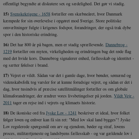
offentligt begyndte at diskutere sex og sædelighed. Det gør vi stadig.
15)
Svenskekrigene - 1658
fortæller om skæbneåret, hvor Danmark
kæmpede for sin overlevelse i opgøret mod Sverige. Store politiske
omvæltninger fulgte i krigenes fodspor, forandringer, der også trak dybe
spor i den historiske erindring.
16)
Det har 800 år på bagen, men er stadig sprællevende.
Dannebrog -
1219
fortæller om myten, virkeligheden og erindringen bag det røde flag
med det hvide kors. Dannebrog signalerer enhed, fællesskab og identitet -
og sætter følelser i brand.
17)
Vejret er vildt. Sådan var det i gamle dage, hvor bønder, sømænd og
videnskabsfolk tog varsler for at kunne forudsige vejret, og sådan er det i
dag, hvor tusindvis af præcise satellitmålinger fortæller os om globale
klimaforandringer, der ændrer vores livsbetingelser på jorden.
Vildt Vejr -
2011
tager en rejse ind i vejrets og klimaets historie.
18)
De ikoniske ord fra
Jyske Lov - 1241
beskriver et ideal, hvor folket
følger loven og enhver kan få sin ret: "Med lov skal land bygges"! Jyske
Lov regulerede spørgsmål om arv og ejendom, bøder og straf, lovens
proces, militærtjeneste og landsbyens fællesskab - og var gældende lov i