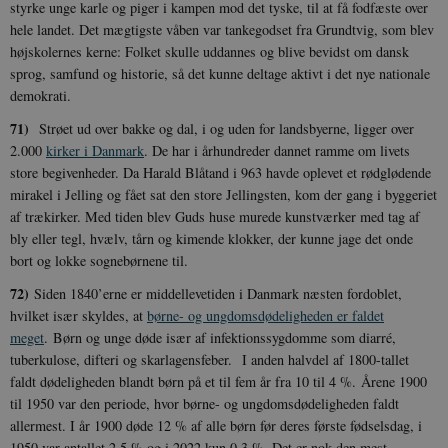
styrke unge karle og piger i kampen mod det tyske, til at få fodfæste over
YSC
Session
Denne cooki
Google LLC
indstilles af
.youtube.com
h5pcomsession
danmarkshistoriendk.h5p.com
1 dag
A
hele landet. Det mægtigste våben var tankegodset fra Grundtvig, som blev
YouTube til a
højskolernes kerne: Folket skulle uddannes og blive bevidst om dansk
visninger af
CloudFront-
.h5p.com
Session
A
indlejrede vi
Signature
sprog, samfund og historie, så det kunne deltage aktivt i det nye nationale
demokrati.
vuid
1 år 1
D
Vimeo.com Inc.
måned
V
.vimeo.com
p
71)
Strøet ud over bakke og dal, i og uden for landsbyerne, ligger over
2.000
kirker i Danmark
. De har i århundreder dannet ramme om livets
CloudFront-
.h5p.com
Session
A
Region
store begivenheder. Da Harald Blåtand i 963 havde oplevet et rødglødende
mirakel i Jelling og fået sat den store Jellingsten, kom der gang i byggeriet
CloudFront-
.h5p.com
Session
A
Policy
af trækirker. Med tiden blev Guds huse murede kunstværker med tag af
bly eller tegl, hvælv, tårn og kimende klokker, der kunne jage det onde
_ga_7J1SYH77RJ
.danmarkshistorien.dk
1 år 1
G
måned
bort og lokke sognebørnene til.
_ga
1 år 1
D
Google LLC
72)
Siden 1840’erne er middellevetiden i Danmark næsten fordoblet,
måned
k
.danmarkshistorien.dk
U
hvilket især skyldes, at
børne- og ungdomsdødeligheden er faldet
s
meget
. Børn og unge døde især af infektionssygdomme som diarré,
i
a
tuberkulose, difteri og skarlagensfeber. I anden halvdel af 1800-tallet
a
faldt dødeligheden blandt børn på et til fem år fra 10 til 4 %. Årene 1900
c
s
til 1950 var den periode, hvor børne- og ungdomsdødeligheden faldt
b
e
allermest. I år 1900 døde 12 % af alle børn før deres første fødselsdag, i
n
1950 var antallet 2,5 % og i 2022 kun 0,3 %. Det er nok den mest