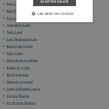
ACCEPTER VALGTE
Jette Linaa
Karl Nellemann Lorentzen
LÆS MERE OM COOKIES
Eva Lous
Anna Bech Lund
Niels Lund
Nødvendige
Statistiske
Marketing
Lene Heidemann Lutz
Funktionelle
Uklassificerede
Karin Cohr Lützen
Nødvendige cookies hjælper med at gøre
hjemmesiden brugbar ved at aktivere nogle
Palle Lykke
grundlæggende funktioner som navigation mm.
Hjemmesiden kan ikke fungerer uden disse
Dorte Kook Lyngholm
cookies.
Bjarke H. Lyster
Navn
Udbyder / Domæne
Udløb
Birgit Løgstrup
be_typo_user
Session
TYPO3 Association
Henriette Løgstrup
.danmarkshistorien.dk
Jakob Zoffmann Lønvig
Carsten Madsen
Per Kristian Madsen