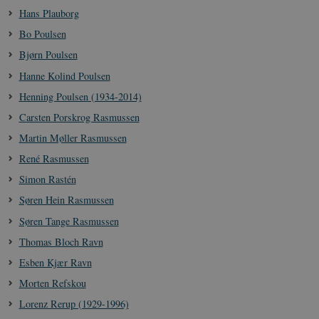
i
Hans Plauborg
s
s
Bo Poulsen
b
s
Bjørn Poulsen
k
a
Hanne Kolind Poulsen
h
Henning Poulsen (1934-2014)
CloudFront-
.h5p.com
Session
A
Created-At
Carsten Porskrog Rasmussen
_gat_UA-
.danmarkshistorien.dk
58
T
Martin Møller Rasmussen
8822943-1
sekunder
c
A
René Rasmussen
p
n
Simon Rastén
u
n
Søren Hein Rasmussen
o
I
_
Søren Tange Rasmussen
u
a
Thomas Bloch Ravn
r
h
Esben Kjær Ravn
w
Morten Refskou
Lorenz Rerup (1929-1996)