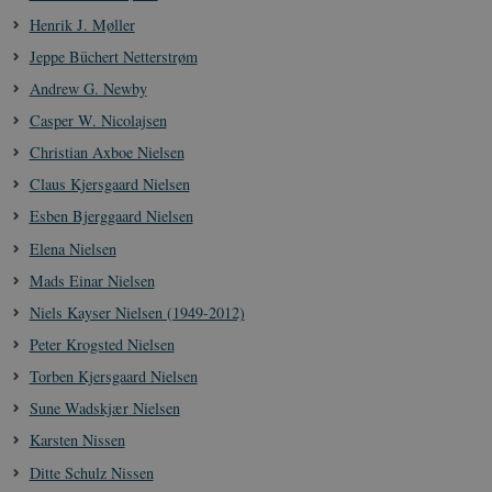
Henrik J. Møller
Jeppe Büchert Netterstrøm
Andrew G. Newby
Casper W. Nicolajsen
Christian Axboe Nielsen
XSRF-TOKEN
danmarkshistoriendk.h5p.com
1 dag
Claus Kjersgaard Nielsen
Esben Bjerggaard Nielsen
Elena Nielsen
Mads Einar Nielsen
__cf_bm
30
Cloudflare Inc.
Niels Kayser Nielsen (1949-2012)
minutte
.vimeo.com
Peter Krogsted Nielsen
Torben Kjersgaard Nielsen
Sune Wadskjær Nielsen
Karsten Nissen
Ditte Schulz Nissen