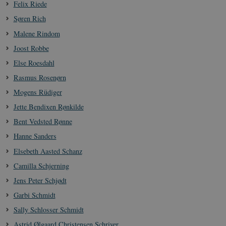
Felix Riede
Søren Rich
Malene Rindom
Joost Robbe
Else Roesdahl
Rasmus Rosenørn
Mogens Rüdiger
Jette Bendixen Rønkilde
Bent Vedsted Rønne
Hanne Sanders
Elsebeth Aasted Schanz
Camilla Schjerning
Jens Peter Schjødt
Garbi Schmidt
Sally Schlosser Schmidt
Astrid Ølgaard Christensen Schriver