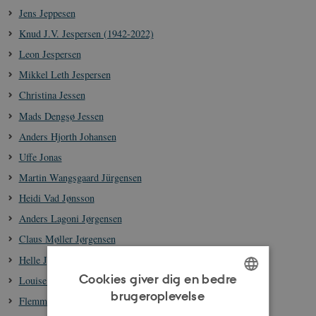
Jens Jeppesen
Knud J.V. Jespersen (1942-2022)
Leon Jespersen
Mikkel Leth Jespersen
Christina Jessen
Mads Dengsø Jessen
Anders Hjorth Johansen
Uffe Jonas
Martin Wangsgaard Jürgensen
Heidi Vad Jønsson
Anders Lagoni Jørgensen
Claus Møller Jørgensen
Helle Jørgensen
Cookies giver dig en bedre
Louise Nyholm Kallestrup
brugeroplevelse
Flemming Kaul
ENGLISH