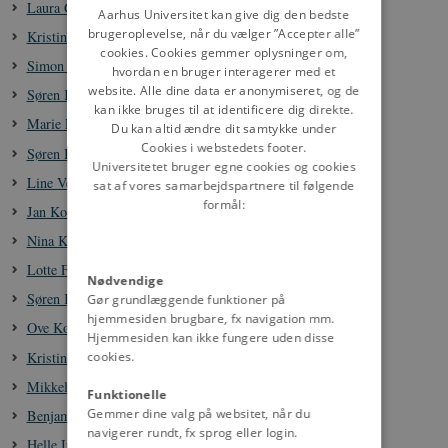
Laura Garne Kjeldsen
DANISH
Aarhus Universitet kan give dig den bedste
brugeroplevelse, når du vælger ”Accepter alle”
Kristine Kjærsgaard
cookies. Cookies gemmer oplysninger om,
Simon Ege Dahl Kjærsgaard
hvordan en bruger interagerer med et
website. Alle dine data er anonymiseret, og de
Søren Kjelst Klausen
kan ikke bruges til at identificere dig direkte.
Marie Lund Klujeff
Du kan altid ændre dit samtykke under
Cookies i webstedets footer.
Søren Broberg Knudsen
Universitetet bruger egne cookies og cookies
Line Vestergaard Knudsen
sat af vores samarbejdspartnere til følgende
formål:
Jan Kock
Nina Koefoed
Lotte Flugt Kold
Nødvendige
Søren Kolstrup
Gør grundlæggende funktioner på
hjemmesiden brugbare, fx navigation mm.
Ove Korsgaard
Hjemmesiden kan ikke fungere uden disse
Kristina Krake
cookies.
Mikkel Weel Krammer-Haßler
Funktionelle
Gemmer dine valg på websitet, når du
Benjamin Kristensen
navigerer rundt, fx sprog eller login.
Helle Ingerslev Kristensen