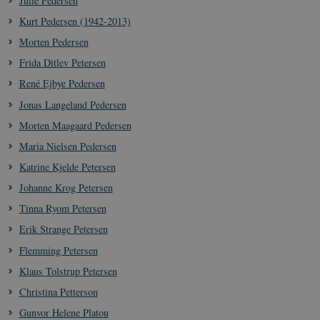
Julie Pedersen
YSC
Session
Denne cooki
Google LLC
indstilles af
.youtube.com
h5pcomsession
danmarkshistoriendk.h5p.com
1 dag
A
Kurt Pedersen (1942-2013)
YouTube til a
visninger af
CloudFront-
.h5p.com
Session
A
Morten Pedersen
indlejrede vi
Signature
Frida Ditlev Petersen
vuid
1 år 1
D
Vimeo.com Inc.
måned
V
.vimeo.com
René Ejbye Pedersen
p
Jonas Langeland Pedersen
CloudFront-
.h5p.com
Session
A
Region
Morten Maagaard Pedersen
CloudFront-
.h5p.com
Session
A
Maria Nielsen Pedersen
Policy
Katrine Kjelde Petersen
_ga_7J1SYH77RJ
.danmarkshistorien.dk
1 år 1
G
måned
Johanne Krog Petersen
_ga
1 år 1
D
Google LLC
Tinna Ryom Petersen
måned
k
.danmarkshistorien.dk
U
Erik Strange Petersen
s
i
a
Flemming Petersen
a
c
Klaus Tolstrup Petersen
s
b
Christina Petterson
e
n
Gunvor Helene Platou
i