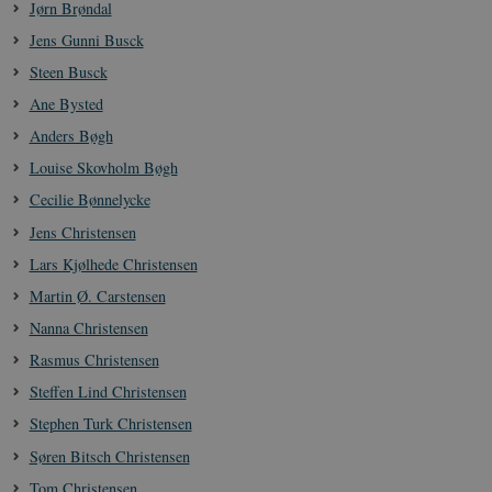
Jørn Brøndal
Jens Gunni Busck
Steen Busck
Ane Bysted
Anders Bøgh
Louise Skovholm Bøgh
Cecilie Bønnelycke
Jens Christensen
Lars Kjølhede Christensen
Martin Ø. Carstensen
Nanna Christensen
Rasmus Christensen
Steffen Lind Christensen
Stephen Turk Christensen
Søren Bitsch Christensen
Tom Christensen