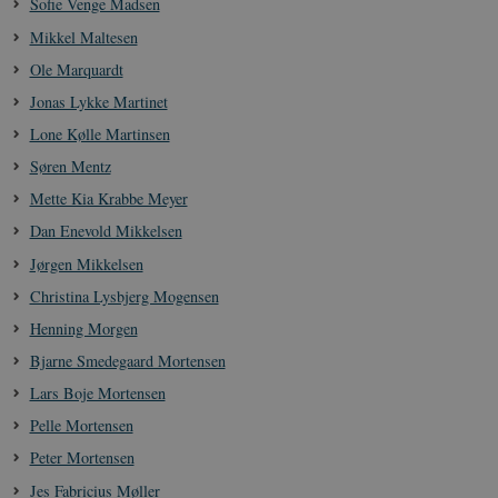
Sofie Venge Madsen
sp_t
1 år
Spotify Inc.
Mikkel Maltesen
.spotify.com
Ole Marquardt
Jonas Lykke Martinet
Lone Kølle Martinsen
Søren Mentz
sp_landing
1 dag
Spotify Inc.
.spotify.com
Mette Kia Krabbe Meyer
Dan Enevold Mikkelsen
Jørgen Mikkelsen
Christina Lysbjerg Mogensen
JSESSIONID
Session
Oracle Corporation
Henning Morgen
.nr-data.net
Bjarne Smedegaard Mortensen
Lars Boje Mortensen
Pelle Mortensen
Peter Mortensen
CookieScriptConsent
1 år
CookieScript
danmarkshistorien.dk
Jes Fabricius Møller