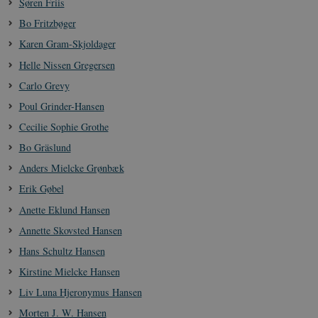
Søren Friis
Bo Fritzbøger
Karen Gram-Skjoldager
Helle Nissen Gregersen
Carlo Grevy
Poul Grinder-Hansen
Cecilie Sophie Grothe
Bo Gräslund
Anders Mielcke Grønbæk
Erik Gøbel
Anette Eklund Hansen
Annette Skovsted Hansen
Hans Schultz Hansen
Kirstine Mielcke Hansen
Liv Luna Hjeronymus Hansen
Morten J. W. Hansen