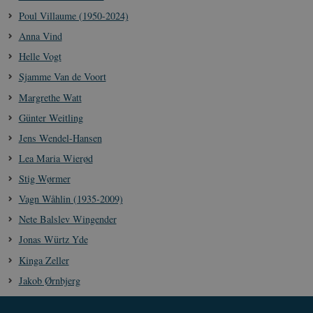
Poul Villaume (1950-2024)
Anna Vind
Helle Vogt
Sjamme Van de Voort
Margrethe Watt
Günter Weitling
Jens Wendel-Hansen
Lea Maria Wierød
Stig Wørmer
Vagn Wåhlin (1935-2009)
Nete Balslev Wingender
Jonas Würtz Yde
Kinga Zeller
Jakob Ørnbjerg