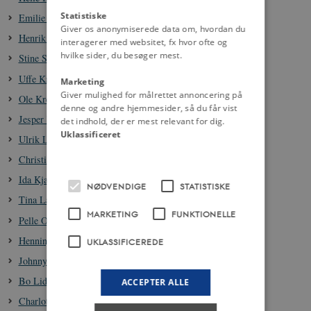
Statistiske
Emilie Sandholm Kristensen
Giver os anonymiserede data om, hvordan du
Henrik Skov Kristensen
interagerer med websitet, fx hvor ofte og
hvilke sider, du besøger mest.
Stine Slotved Kristensen
Uffe Krogh
Marketing
Giver mulighed for målrettet annoncering på
Ole Krogsgaard
denne og andre hjemmesider, så du får vist
Jesper Vestermark Køber
det indhold, der er mest relevant for dig.
Uklassificeret
Ulrik Langen
Christian Larsen
Ida Kjær Larsen
NØDVENDIGE
STATISTISKE
Tina Langholm Larsen
MARKETING
FUNKTIONELLE
Pelle Oliver Larsen
Henning Laugerud
UKLASSIFICEREDE
Johnny Laursen
Bo Lidegaard
ACCEPTER ALLE
Charlotta Lindblom