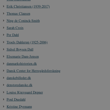
Erik Christiansen (1939-2017)
Thomas Clausen
Ning de Coninck-Smith
Sarah Croix
Per Dahl
Troels Dahlerup (1925-2006)
Sidsel Boysen Dall
Elsemarie Dam-Jensen
danmarkshistorien.dk
Dansk Center for Herregårdsforskning
danskebilleder.dk
denstoredanske.dk
Louise Kjærgaard Depner
Poul Duedahl
Kristine Dyrmann